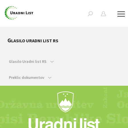
G
LASILO URADNI LIST RS
Glasilo Uradni list RS
Preklic dokumentov