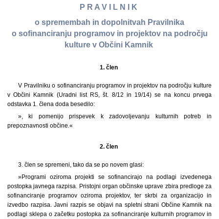
P R A V I L N I K
o spremembah in dopolnitvah Pravilnika
o sofinanciranju programov in projektov na področju
kulture v Občini Kamnik
1. člen
V Pravilniku o sofinanciranju programov in projektov na področju kulture
v Občini Kamnik (Uradni list RS, št. 8/12 in 19/14) se na koncu prvega
odstavka 1. člena doda besedilo:
», ki pomenijo prispevek k zadovoljevanju kulturnih potreb in
prepoznavnosti občine.«
2. člen
3. člen se spremeni, tako da se po novem glasi:
»Programi oziroma projekti se sofinancirajo na podlagi izvedenega
postopka javnega razpisa. Pristojni organ občinske uprave zbira predloge za
sofinanciranje programov oziroma projektov, ter skrbi za organizacijo in
izvedbo razpisa. Javni razpis se objavi na spletni strani Občine Kamnik na
podlagi sklepa o začetku postopka za sofinanciranje kulturnih programov in