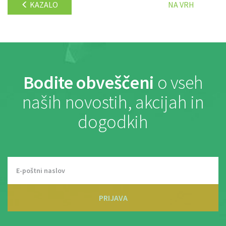
KAZALO
NA VRH
Bodite obveščeni
o vseh
naših novostih, akcijah in
dogodkih
PRIJAVA