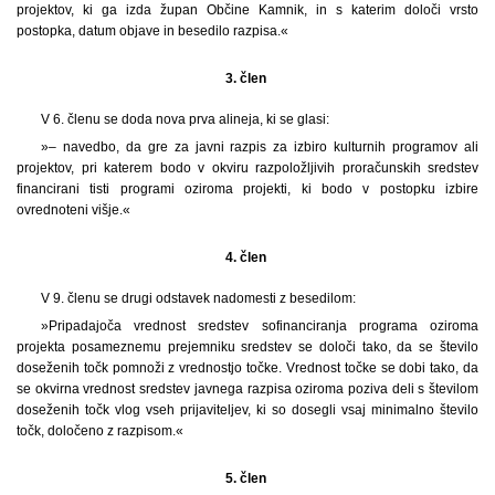
projektov, ki ga izda župan Občine Kamnik, in s katerim določi vrsto
postopka, datum objave in besedilo razpisa.«
3. člen
V 6. členu se doda nova prva alineja, ki se glasi:
»– navedbo, da gre za javni razpis za izbiro kulturnih programov ali
projektov, pri katerem bodo v okviru razpoložljivih proračunskih sredstev
financirani tisti programi oziroma projekti, ki bodo v postopku izbire
ovrednoteni višje.«
4. člen
V 9. členu se drugi odstavek nadomesti z besedilom:
»Pripadajoča vrednost sredstev sofinanciranja programa oziroma
projekta posameznemu prejemniku sredstev se določi tako, da se število
doseženih točk pomnoži z vrednostjo točke. Vrednost točke se dobi tako, da
se okvirna vrednost sredstev javnega razpisa oziroma poziva deli s številom
doseženih točk vlog vseh prijaviteljev, ki so dosegli vsaj minimalno število
točk, določeno z razpisom.«
5. člen