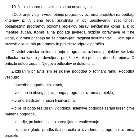
10. člen se spremeni, tako da se po novem glasi:
»Odpiranje vlog in vrednotenje programov oziroma projektov na podlagi
kriterijev iz 7. člena tega pravilnika in ob upoštevanju specifičnosti
posameznih programov oziroma projektov opravi petčlanska komisija, ki jo
imenuje župan. Komisija na podlagi javnega razpisa obravnava le tiste
vloge, ki v roku prispejo na že pripravljeni razpisni dokumentaciji. Komisija o
razvrstitvi kulturnih programov in projektov pripravi poročilo.
O višini zneska sofinanciranja programov oziroma projektov se izda
odločba, na katero je dovoljena pritožba v roku petnajst dni od prejema. O
pritožbi odloči župan. Njegova odločitev je dokončna.
Z izbranim prijaviteljem se sklene pogodba o sofinanciranju. Pogodba
vsebuje:
– navedbo pogodbenih strank,
– vsebino in obseg prijavljenega programa oziroma projekta,
– višino sredstev in način financiranja,
– cilje, ki bodo realizirani v obdobju sklenitve pogodbe zaradi uresničitve
namena pogodbe,
– kriterije, po katerih se bo spremljalo uresničevanje,
– zahteve glede predložitve poročila o izvedenem programu oziroma
projektu,