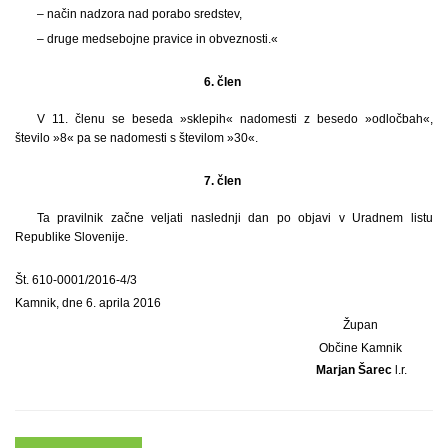
– način nadzora nad porabo sredstev,
– druge medsebojne pravice in obveznosti.«
6. člen
V 11. členu se beseda »sklepih« nadomesti z besedo »odločbah«,
število »8« pa se nadomesti s številom »30«.
7. člen
Ta pravilnik začne veljati naslednji dan po objavi v Uradnem listu
Republike Slovenije.
Št. 610-0001/2016-4/3
Kamnik, dne 6. aprila 2016
Župan
Občine Kamnik
Marjan Šarec
l.r.