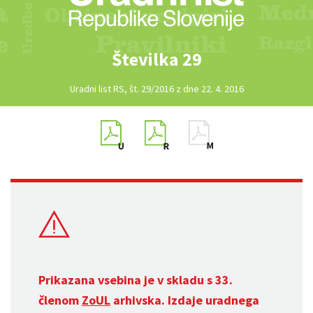
Številka 29
Uradni list RS, št. 29/2016 z dne 22. 4. 2016
Prikazana vsebina je v skladu s 33.
členom
ZoUL
arhivska. Izdaje uradnega