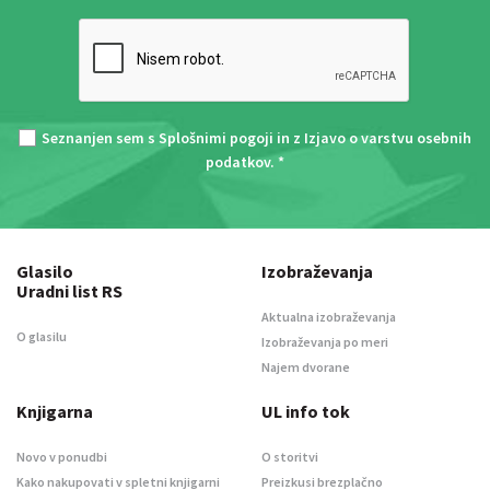
Seznanjen sem s
Splošnimi pogoji
in z
Izjavo o varstvu osebnih
podatkov
. *
Glasilo
Izobraževanja
Uradni list RS
Aktualna izobraževanja
O glasilu
Izobraževanja po meri
Najem dvorane
Knjigarna
UL info tok
Novo v ponudbi
O storitvi
Kako nakupovati v spletni knjigarni
Preizkusi brezplačno