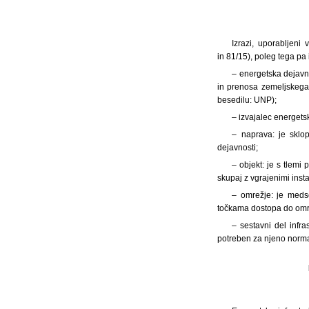
Izrazi, uporabljeni
in 81/15), poleg tega pa
– energetska dejavno
in prenosa zemeljskega 
besedilu: UNP);
– izvajalec energetsk
– naprava: je sklo
dejavnosti;
– objekt: je s tlemi
skupaj z vgrajenimi inst
– omrežje: je meds
točkama dostopa do omr
– sestavni del infra
potreben za njeno norma