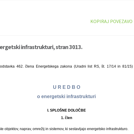
KOPIRAJ POVEZAVO
rgetski infrastrukturi, stran 3013.
odstavka 462. člena Energetskega zakona (Uradni list RS, št. 17/14 in 81/15)
U R E D B O
o energetski infrastrukturi
I. SPLOŠNE DOLOČBE
1. člen
e objektov, naprav, omrežij in sistemov, ki sestavljajo energetsko infrastrukturo.