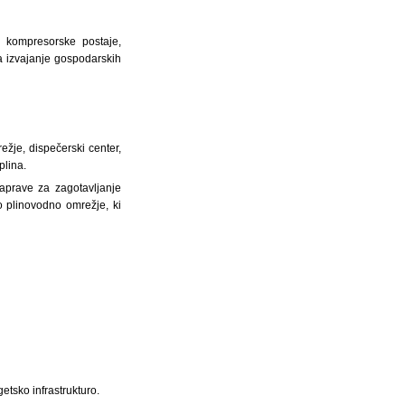
, kompresorske postaje,
za izvajanje gospodarskih
režje, dispečerski center,
plina.
 naprave za zagotavljanje
 plinovodno omrežje, ki
tsko infrastrukturo.