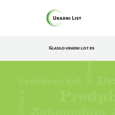
G
LASILO URADNI LIST RS