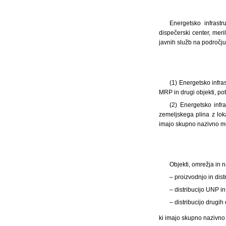
Energetsko infrast
dispečerski center, meri
javnih služb na področju 
(1) Energetsko infra
MRP in drugi objekti, po
(2) Energetsko infra
zemeljskega plina z lo
imajo skupno nazivno mo
Objekti, omrežja in 
– proizvodnjo in dist
– distribucijo UNP in
– distribucijo drugih
ki imajo skupno nazivno 