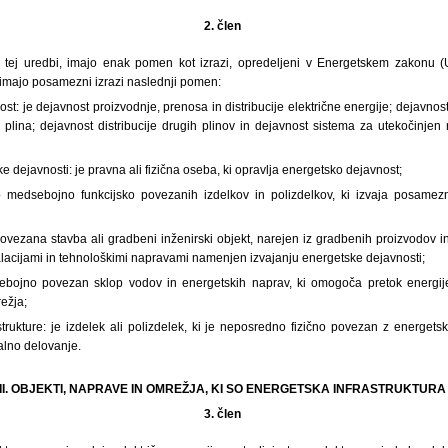
2. člen
 v tej uredbi, imajo enak pomen kot izrazi, opredeljeni v Energetskem zakonu (U
 imajo posamezni izrazi naslednji pomen:
st: je dejavnost proizvodnje, prenosa in distribucije električne energije; dejavnost
plina; dejavnost distribucije drugih plinov in dejavnost sistema za utekočinjen n
e dejavnosti: je pravna ali fizična oseba, ki opravlja energetsko dejavnost;
p medsebojno funkcijsko povezanih izdelkov in polizdelkov, ki izvaja posamezn
 povezana stavba ali gradbeni inženirski objekt, narejen iz gradbenih proizvodov i
alacijami in tehnološkimi napravami namenjen izvajanju energetske dejavnosti;
ebojno povezan sklop vodov in energetskih naprav, ki omogoča pretok energi
ežja;
strukture: je izdelek ali polizdelek, ki je neposredno fizično povezan z energetsk
lno delovanje.
II. OBJEKTI, NAPRAVE IN OMREŽJA, KI SO ENERGETSKA INFRASTRUKTUR
3. člen