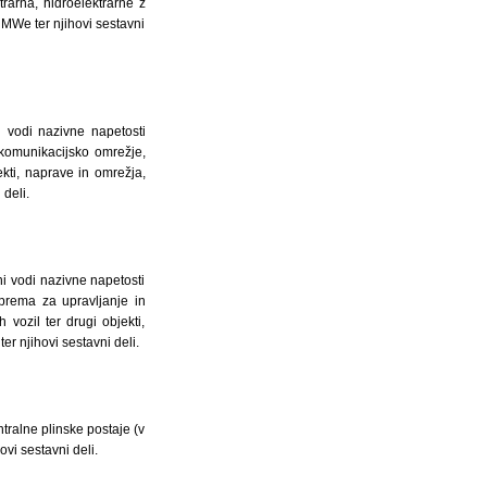
trarna, hidroelektrarne z
MWe ter njihovi sestavni
i vodi nazivne napetosti
ekomunikacijsko omrežje,
kti, naprave in omrežja,
deli.
ni vodi nazivne napetosti
prema za upravljanje in
h vozil ter drugi objekti,
r njihovi sestavni deli.
ntralne plinske postaje (v
vi sestavni deli.