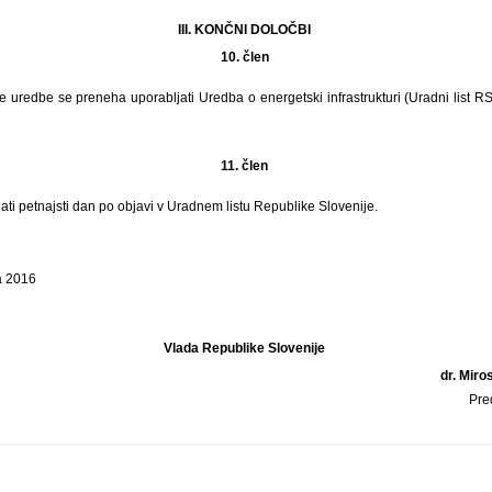
III. KONČNI DOLOČBI
10. člen
e uredbe se preneha uporabljati Uredba o energetski infrastrukturi (Uradni list RS,
11. člen
ati petnajsti dan po objavi v Uradnem listu Republike Slovenije.
a 2016
Vlada Republike Slovenije
dr. Miro
Pre