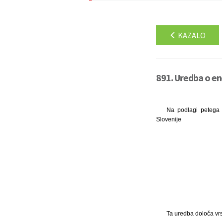
KAZALO
891. Uredba o ene
Na podlagi petega 
Slovenije
Ta uredba določa vrst