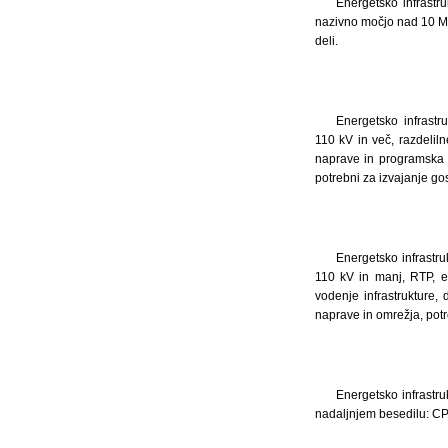
Energetsko infrastru
nazivno močjo nad 10 MW
deli.
Energetsko infrastr
110 kV in več, razdelil
naprave in programska o
potrebni za izvajanje go
Energetsko infrastru
110 kV in manj, RTP, e
vodenje infrastrukture, d
naprave in omrežja, potre
Energetsko infrastru
nadaljnjem besedilu: CPP