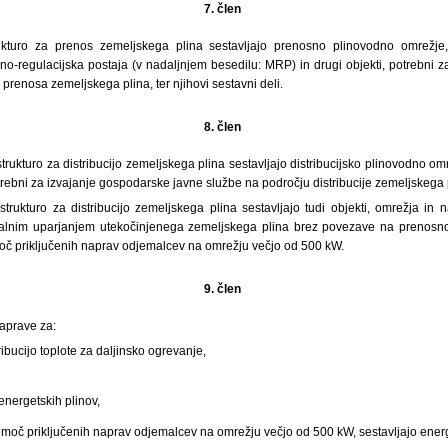
7. člen
rukturo za prenos zemeljskega plina sestavljajo prenosno plinovodno omrežje
lno-regulacijska postaja (v nadaljnjem besedilu: MRP) in drugi objekti, potrebni 
prenosa zemeljskega plina, ter njihovi sestavni deli.
8. člen
strukturo za distribucijo zemeljskega plina sestavljajo distribucijsko plinovodno om
trebni za izvajanje gospodarske javne službe na področju distribucije zemeljskega 
strukturo za distribucijo zemeljskega plina sestavljajo tudi objekti, omrežja in
kalnim uparjanjem utekočinjenega zemeljskega plina brez povezave na prenosno
č priključenih naprav odjemalcev na omrežju večjo od 500 kW.
9. člen
naprave za:
ribucijo toplote za daljinsko ogrevanje,
 energetskih plinov,
moč priključenih naprav odjemalcev na omrežju večjo od 500 kW, sestavljajo energe