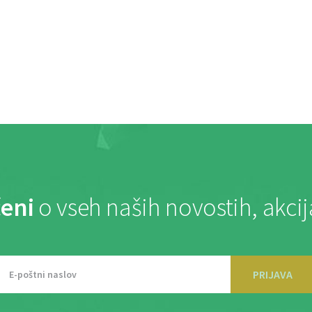
eni
o vseh naših novostih, akci
PRIJAVA