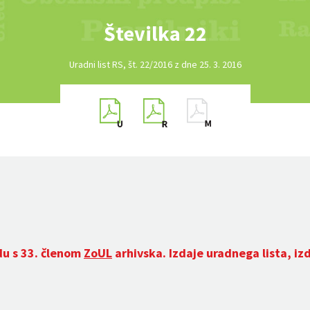
Številka 22
Uradni list RS, št. 22/2016 z dne 25. 3. 2016
du s 33. členom
ZoUL
arhivska. Izdaje uradnega lista, iz