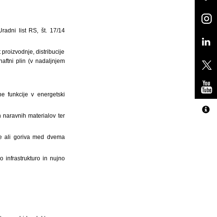
radni list RS, št. 17/14
 proizvodnje, distribucije
aftni plin (v nadaljnjem
e funkcije v energetski
n naravnih materialov ter
je ali goriva med dvema
o infrastrukturo in nujno
A