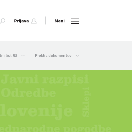
Prijava
Meni
dni list RS
Preklic dokumentov