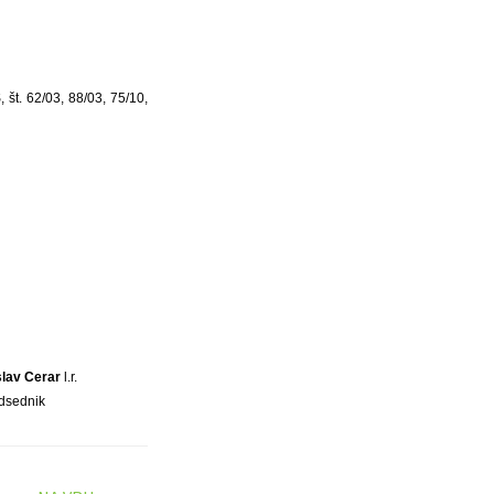
 št. 62/03, 88/03, 75/10,
slav Cerar
l.r.
dsednik