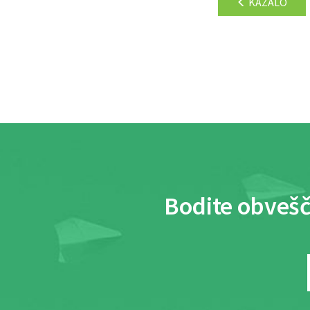
KAZALO
Bodite obvešč