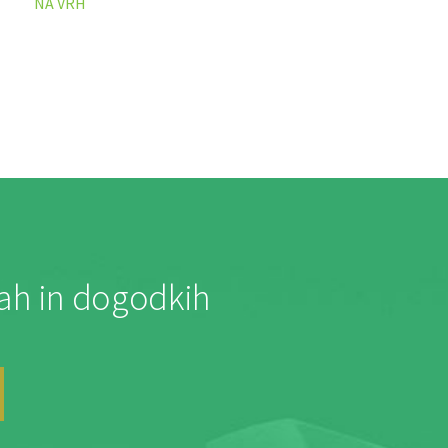
NA VRH
jah in dogodkih