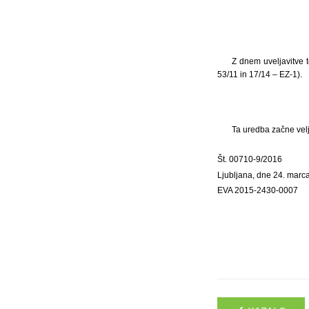
Z dnem uveljavitve t
53/11 in 17/14 – EZ-1).
Ta uredba začne velj
Št. 00710-9/2016
Ljubljana, dne 24. marc
EVA 2015-2430-0007