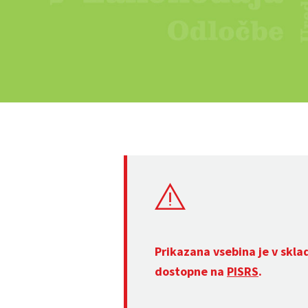
Prikazana vsebina je v skla
dostopne na
PISRS
.