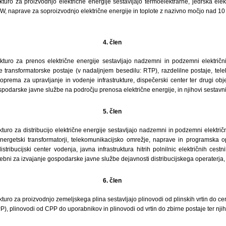
kturo za proizvodnjo električne energije sestavljajo termoelektrarne, jedrska elek
, naprave za soproizvodnjo električne energije in toplote z nazivno močjo nad 10 
4. člen
ukturo za prenos električne energije sestavljajo nadzemni in podzemni električn
ne transformatorske postaje (v nadaljnjem besedilu: RTP), razdelilne postaje, tel
prema za upravljanje in vodenje infrastrukture, dispečerski center ter drugi obje
spodarske javne službe na področju prenosa električne energije, in njihovi sestavni 
5. člen
kturo za distribucijo električne energije sestavljajo nadzemni in podzemni električ
nergetski transformatorji, telekomunikacijsko omrežje, naprave in programska o
istribucijski center vodenja, javna infrastruktura hitrih polnilnic električnih cestni
bni za izvajanje gospodarske javne službe dejavnosti distribucijskega operaterja, te
6. člen
kturo za proizvodnjo zemeljskega plina sestavljajo plinovodi od plinskih vrtin do ce
), plinovodi od CPP do uporabnikov in plinovodi od vrtin do zbirne postaje ter njiho