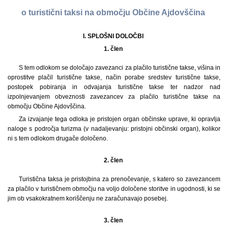
o turistični taksi na območju Občine Ajdovščina
I. SPLOŠNI DOLOČBI
1. člen
S tem odlokom se določajo zavezanci za plačilo turistične takse, višina in
oprostitve plačil turistične takse, način porabe sredstev turistične takse,
postopek pobiranja in odvajanja turistične takse ter nadzor nad
izpolnjevanjem obveznosti zavezancev za plačilo turistične takse na
območju Občine Ajdovščina.
Za izvajanje tega odloka je pristojen organ občinske uprave, ki opravlja
naloge s področja turizma (v nadaljevanju: pristojni občinski organ), kolikor
ni s tem odlokom drugače določeno.
2. člen
Turistična taksa je pristojbina za prenočevanje, s katero so zavezancem
za plačilo v turističnem območju na voljo določene storitve in ugodnosti, ki se
jim ob vsakokratnem koriščenju ne zaračunavajo posebej.
3. člen