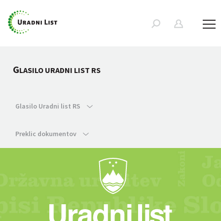
G
LASILO URADNI LIST RS
Glasilo Uradni list RS
Preklic dokumentov