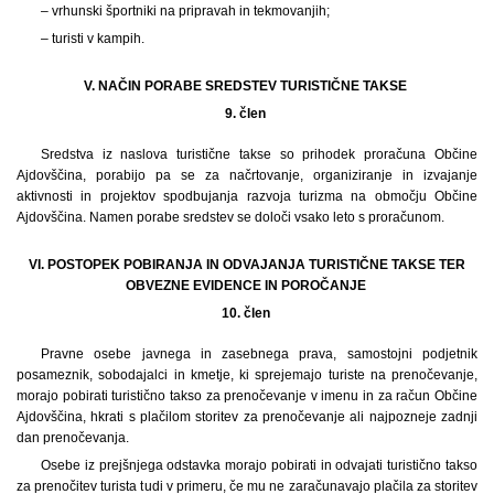
– vrhunski športniki na pripravah in tekmovanjih;
– turisti v kampih.
V. NAČIN PORABE SREDSTEV TURISTIČNE TAKSE
9. člen
Sredstva iz naslova turistične takse so prihodek proračuna Občine
Ajdovščina, porabijo pa se za načrtovanje, organiziranje in izvajanje
aktivnosti in projektov spodbujanja razvoja turizma na območju Občine
Ajdovščina. Namen porabe sredstev se določi vsako leto s proračunom.
VI. POSTOPEK POBIRANJA IN ODVAJANJA TURISTIČNE TAKSE TER
OBVEZNE EVIDENCE IN POROČANJE
10. člen
Pravne osebe javnega in zasebnega prava, samostojni podjetnik
posameznik, sobodajalci in kmetje, ki sprejemajo turiste na prenočevanje,
morajo pobirati turistično takso za prenočevanje v imenu in za račun Občine
Ajdovščina, hkrati s plačilom storitev za prenočevanje ali najpozneje zadnji
dan prenočevanja.
Osebe iz prejšnjega odstavka morajo pobirati in odvajati turistično takso
za prenočitev turista tudi v primeru, če mu ne zaračunavajo plačila za storitev