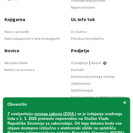
Izobraževanja po meri
Najem dvorane
Knjigarna
UL info tok
Novo v ponudbi
O storitvi
Kako nakupovati v spletni knjigarni
Preizkusi brezplačno
Novice
Podjetje
|
Aktualni članki
O podjetju
About
Naroči se na novice
Kontakt
Informacije javnega značaja
Oglaševanje
Splošni pogoji
Izjava o varstvu osebnih podatkov
×
E-dražbe
Obvestilo
Z uveljavitvijo
novega zakona (ZOUL)
se je
izdajanje uradnega
lista s 1. 3. 2026 preneslo
neposredno
na Službo Vlade
Republike Slovenije za zakonodajo
. Od tega datuma bodo vse
objave dostopne izključno v elektronski obliki na spletišču
Pravnega informacijskega sistema Republike Slovenije (PISRS),