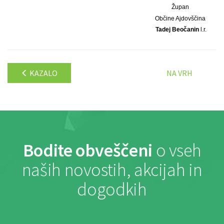
Župan
Občine Ajdovščina
Tadej Beočanin
l.r.
KAZALO
NA VRH
Bodite obveščeni
o vseh
naših novostih, akcijah in
dogodkih