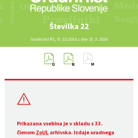
Številka 22
Uradni list RS, št. 22/2016 z dne 25. 3. 2016
Prikazana vsebina je v skladu s 33.
členom
ZoUL
arhivska. Izdaje uradnega