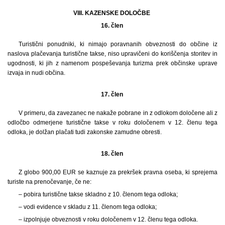
VIII. KAZENSKE DOLOČBE
16. člen
Turistični ponudniki, ki nimajo poravnanih obveznosti do občine iz
naslova plačevanja turistične takse, niso upravičeni do koriščenja storitev in
ugodnosti, ki jih z namenom pospeševanja turizma prek občinske uprave
izvaja in nudi občina.
17. člen
V primeru, da zavezanec ne nakaže pobrane in z odlokom določene ali z
odločbo odmerjene turistične takse v roku določenem v 12. členu tega
odloka, je dolžan plačati tudi zakonske zamudne obresti.
18. člen
Z globo 900,00 EUR se kaznuje za prekršek pravna oseba, ki sprejema
turiste na prenočevanje, če ne:
– pobira turistične takse skladno z 10. členom tega odloka;
– vodi evidence v skladu z 11. členom tega odloka;
– izpolnjuje obveznosti v roku določenem v 12. členu tega odloka.