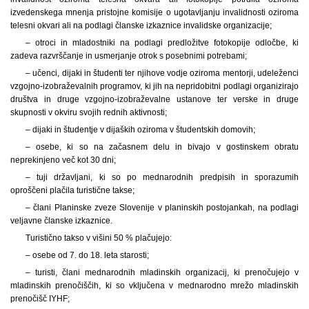
izvedenskega mnenja pristojne komisije o ugotavljanju invalidnosti oziroma
telesni okvari ali na podlagi članske izkaznice invalidske organizacije;
– otroci in mladostniki na podlagi predložitve fotokopije odločbe, ki
zadeva razvrščanje in usmerjanje otrok s posebnimi potrebami;
– učenci, dijaki in študenti ter njihove vodje oziroma mentorji, udeleženci
vzgojno-izobraževalnih programov, ki jih na nepridobitni podlagi organizirajo
društva in druge vzgojno-izobraževalne ustanove ter verske in druge
skupnosti v okviru svojih rednih aktivnosti;
– dijaki in študentje v dijaških oziroma v študentskih domovih;
– osebe, ki so na začasnem delu in bivajo v gostinskem obratu
neprekinjeno več kot 30 dni;
– tuji državljani, ki so po mednarodnih predpisih in sporazumih
oproščeni plačila turistične takse;
– člani Planinske zveze Slovenije v planinskih postojankah, na podlagi
veljavne članske izkaznice.
Turistično takso v višini 50 % plačujejo:
– osebe od 7. do 18. leta starosti;
– turisti, člani mednarodnih mladinskih organizacij, ki prenočujejo v
mladinskih prenočiščih, ki so vključena v mednarodno mrežo mladinskih
prenočišč IYHF;