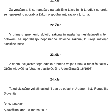
21. člen
Za vprašanja, ki se nanašajo na turistično takso in jih ta odlok ne ureja,
se neposredno uporablja Zakon o spodbujanju razvoja turizma.
22. člen
V primeru sprememb določb zakona in nastanka neskladnosti s tem
odlokom, se uporabljajo neposredno določbe zakona, ki ureja materijo
turistične takse.
23. člen
Z dnem uveljavitve tega odloka preneha veljati Odlok o turistični taksi v
Občini Ajdovščina (Uradno glasilo Občine Ajdovščina št. 16/1998).
24. člen
Ta odlok začne veljati naslednji dan po objavi v Uradnem listu Republike
Slovenije.
Št. 322-04/2016
Ajdovščina, dne 10. marca 2016