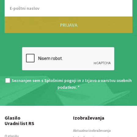
PRIJAVA
Seznanjen sem s
Splošnimi pogoji
in z
Izjavo o varstvu osebnih
podatkov
. *
Glasilo
Izobraževanja
Uradni list RS
Aktualna izobraževanja
O glasilu