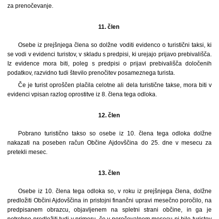
za prenočevanje.
11. člen
Osebe iz prejšnjega člena so dolžne voditi evidenco o turistični taksi, ki
se vodi v evidenci turistov, v skladu s predpisi, ki urejajo prijavo prebivališča.
Iz evidence mora biti, poleg s predpisi o prijavi prebivališča določenih
podatkov, razvidno tudi število prenočitev posameznega turista.
Če je turist oproščen plačila celotne ali dela turistične takse, mora biti v
evidenci vpisan razlog oprostitve iz 8. člena tega odloka.
12. člen
Pobrano turistično takso so osebe iz 10. člena tega odloka dolžne
nakazati na poseben račun Občine Ajdovščina do 25. dne v mesecu za
pretekli mesec.
13. člen
Osebe iz 10. člena tega odloka so, v roku iz prejšnjega člena, dolžne
predložiti Občini Ajdovščina in pristojni finančni upravi mesečno poročilo, na
predpisanem obrazcu, objavljenem na spletni strani občine, in ga je
potrebno predložiti tudi v primeru, če v poročevalnem mesecu ni bilo turistov