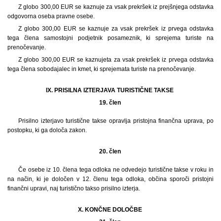
Z globo 300,00 EUR se kaznuje za vsak prekršek iz prejšnjega odstavka
odgovorna oseba pravne osebe.
Z globo 300,00 EUR se kaznuje za vsak prekršek iz prvega odstavka
tega člena samostojni podjetnik posameznik, ki sprejema turiste na
prenočevanje.
Z globo 300,00 EUR se kaznujeta za vsak prekršek iz prvega odstavka
tega člena sobodajalec in kmet, ki sprejemata turiste na prenočevanje.
IX. PRISILNA IZTERJAVA TURISTIČNE TAKSE
19. člen
Prisilno izterjavo turistične takse opravlja pristojna finančna uprava, po
postopku, ki ga določa zakon.
20. člen
Če osebe iz 10. člena tega odloka ne odvedejo turistične takse v roku in
na način, ki je določen v 12. členu tega odloka, občina sporoči pristojni
finančni upravi, naj turistično takso prisilno izterja.
X. KONČNE DOLOČBE