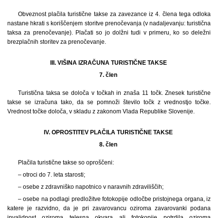
Obveznost plačila turistične takse za zavezance iz 4. člena tega odloka
nastane hkrati s koriščenjem storitve prenočevanja (v nadaljevanju: turistična
taksa za prenočevanje). Plačati so jo dolžni tudi v primeru, ko so deležni
brezplačnih storitev za prenočevanje.
III. VIŠINA IZRAČUNA TURISTIČNE TAKSE
7. člen
Turistična taksa se določa v točkah in znaša 11 točk. Znesek turistične
takse se izračuna tako, da se pomnoži število točk z vrednostjo točke.
Vrednost točke določa, v skladu z zakonom Vlada Republike Slovenije.
IV. OPROSTITEV PLAČILA TURISTIČNE TAKSE
8. člen
Plačila turistične takse so oproščeni:
– otroci do 7. leta starosti;
– osebe z zdravniško napotnico v naravnih zdraviliščih;
– osebe na podlagi predložitve fotokopije odločbe pristojnega organa, iz
katere je razvidno, da je pri zavarovancu oziroma zavarovanki podana
invalidnost oziroma telesna okvara ali fotokopije potrdila oziroma