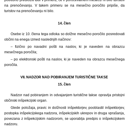
na prenočevanju. V takem primeru se na mesečno poročilo pripiše, da
turistov na prenočevanju ni bilo.
14. člen
Osebe iz 10. člena tega odloka so dolžne mesečno poročilo posredovati
občini na enega izmed naslednjih načinov:
– fizično po navadni pošti na naslov, ki je naveden na obrazcu
mesečnega poročila;
– po elektronski pošti na naslov, ki je naveden na obrazcu mesečnega
poročila.
VII. NADZOR NAD POBIRANJEM TURISTIČNE TAKSE
15. člen
Nadzor nad pobiranjem in odvajanjem turistične takse opravlja pristojni
občinski inšpekcijski organ.
Glede položaja, pravic in dolžnosti inšpektorjev, pooblastil inšpektorjev,
postopka inšpekcijskega nadzora, inšpekcijskih ukrepov in druga vprašanja,
povezana z inšpekcijskim nadzorom, se uporablja predpis o inšpekcijskem
nadzoru.