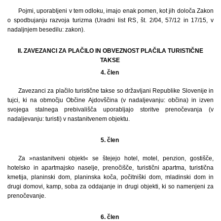
Pojmi, uporabljeni v tem odloku, imajo enak pomen, kot jih določa Zakon
o spodbujanju razvoja turizma (Uradni list RS, št. 2/04, 57/12 in 17/15, v
nadaljnjem besedilu: zakon).
II. ZAVEZANCI ZA PLAČILO IN OBVEZNOST PLAČILA TURISTIČNE
TAKSE
4. člen
Zavezanci za plačilo turistične takse so državljani Republike Slovenije in
tujci, ki na območju Občine Ajdovščina (v nadaljevanju: občina) in izven
svojega stalnega prebivališča uporabljajo storitve prenočevanja (v
nadaljevanju: turisti) v nastanitvenem objektu.
5. člen
Za »nastanitveni objekt« se štejejo hotel, motel, penzion, gostišče,
hotelsko in apartmajsko naselje, prenočišče, turistični apartma, turistična
kmetija, planinski dom, planinska koča, počitniški dom, mladinski dom in
drugi domovi, kamp, soba za oddajanje in drugi objekti, ki so namenjeni za
prenočevanje.
6. člen