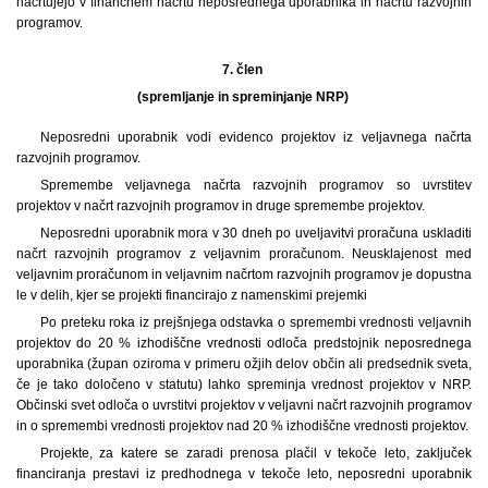
načrtujejo v finančnem načrtu neposrednega uporabnika in načrtu razvojnih
programov.
7. člen
(spremljanje in spreminjanje NRP)
Neposredni uporabnik vodi evidenco projektov iz veljavnega načrta
razvojnih programov.
Spremembe veljavnega načrta razvojnih programov so uvrstitev
projektov v načrt razvojnih programov in druge spremembe projektov.
Neposredni uporabnik mora v 30 dneh po uveljavitvi proračuna uskladiti
načrt razvojnih programov z veljavnim proračunom. Neusklajenost med
veljavnim proračunom in veljavnim načrtom razvojnih programov je dopustna
le v delih, kjer se projekti financirajo z namenskimi prejemki
Po preteku roka iz prejšnjega odstavka o spremembi vrednosti veljavnih
projektov do 20 % izhodiščne vrednosti odloča predstojnik neposrednega
uporabnika (župan oziroma v primeru ožjih delov občin ali predsednik sveta,
če je tako določeno v statutu) lahko spreminja vrednost projektov v NRP.
Občinski svet odloča o uvrstitvi projektov v veljavni načrt razvojnih programov
in o spremembi vrednosti projektov nad 20 % izhodiščne vrednosti projektov.
Projekte, za katere se zaradi prenosa plačil v tekoče leto, zaključek
financiranja prestavi iz predhodnega v tekoče leto, neposredni uporabnik