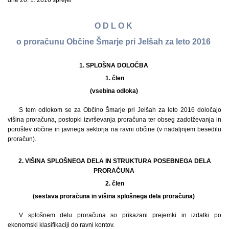
dne 20. 1. 2016 sprejel
O D L O K
o proračunu Občine Šmarje pri Jelšah za leto 2016
1. SPLOŠNA DOLOČBA
1.
člen
(vsebina odloka)
S tem odlokom se za Občino Šmarje pri Jelšah za leto 2016 določajo
višina proračuna, postopki izvrševanja proračuna ter obseg zadolževanja in
poroštev občine in javnega sektorja na ravni občine (v nadaljnjem besedilu
proračun).
2. VIŠINA SPLOŠNEGA DELA IN STRUKTURA POSEBNEGA DELA
PRORAČUNA
2.
člen
(sestava proračuna in višina splošnega dela proračuna)
V splošnem delu proračuna so prikazani prejemki in izdatki po
ekonomski klasifikaciji do ravni kontov.