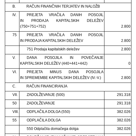
B.
RAČUN FINANČNIH TERJATEV IN NALOŽB
IV.
PREJETA VRAČILA DANIH POSOJIL
IN PRODAJA KAPITALSKIH DELEŽEV
(750+751+752)
2.800
75
PREJETA VRAČILA DANIH POSOJIL
IN PRODAJA KAPITALSKIH DELEŽEV
2.800
751 Prodaja kapitalskih deležev
2.800
V.
DANA POSOJILA IN POVEČANJE
KAPITALSKIH DELEŽEV (440+441+442)
0
VI.
PREJETA MINUS DANA POSOJILA
IN SPREMEMBE KAPITALSKIH DELEŽEV (IV.-V.)
2.800
C.
RAČUN FINANCIRANJA
VII.
ZADOLŽEVANJE (500)
291.318
50
ZADOLŽEVANJE
291.318
VIII.
ODPLAČILA DOLGA (550)
382.026
55
ODPLAČILA DOLGA
382.026
550 Odplačila domačega dolga
382.026