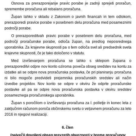
Osnova za prerazporejanje pravic porabe je zadnji sprejeti proračun,
spremembe proračuna ali rebalans proračuna.
Župan lahko v skladu z Zakonom o javnih financah in tem odlokom,
prerazporedi pravice porabe v posebnem delu proračuna med posameznimi
področji porabe.
O prerazporeditvah pravic porabe v posebnem delu proračuna, med
področji proračunske porabe, odloča župan, na predlog neposrednega
uporabnika. Za krajevne skupnosti pa o tem odloča svet ali predsednik sveta
krajevne skupnosti, če je tako določeno v statutu.
Med izvrševanjem proračuna se lahko s sklepom župana o
prerazporeditvi odpre nov konto oziroma poveča obseg sredstev na kontu za
izdatke ali se odpre nova proračunska postavka, če pri planiranju proračuna
ni bilo mogoče predvideti prejemnika proračunskih sredstev ali način
izvedbe projektov. Nov konto se odpre v okviru že odprte proračunske
postavke ali pa se odpre nova proračunska postavka v okviru sredstev
posameznega proračunskega uporabnika.
Župan s poročilom o izvrševanju proračuna za I. polletje in konec leta z
zaključnim računom poroča občinskemu svetu o veljavnem proračunu za leto
2016 in njegovi realizaciji.
6. člen
(največji dovoljeni obseg prevzetih obveznosti v breme proračunov