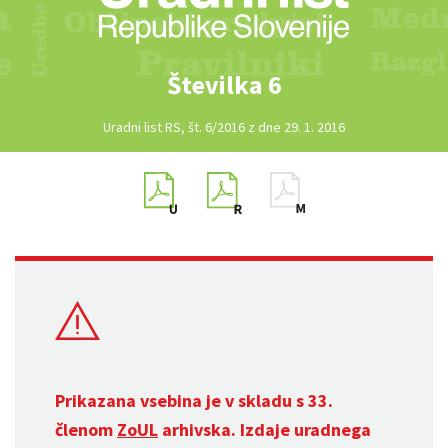
Številka 6
Uradni list RS, št. 6/2016 z dne 29. 1. 2016
Prikazana vsebina je v skladu s 33.
členom
ZoUL
arhivska. Izdaje uradnega