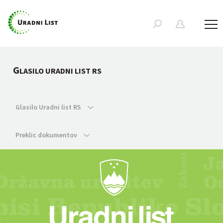
G
LASILO URADNI LIST RS
Glasilo Uradni list RS
Preklic dokumentov