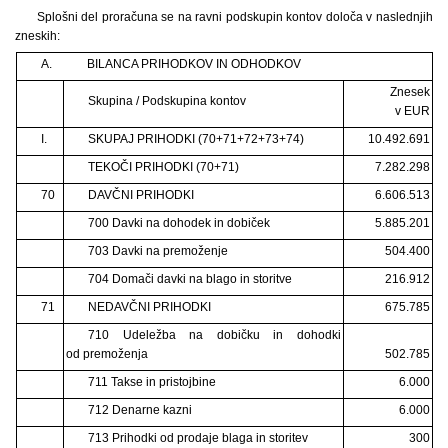
Splošni del proračuna se na ravni podskupin kontov določa v naslednjih
zneskih:
A.
BILANCA PRIHODKOV IN ODHODKOV
Znesek
Skupina / Podskupina kontov
v EUR
I.
SKUPAJ PRIHODKI (70+71+72+73+74)
10.492.691
TEKOČI PRIHODKI (70+71)
7.282.298
70
DAVČNI PRIHODKI
6.606.513
700 Davki na dohodek in dobiček
5.885.201
703 Davki na premoženje
504.400
704 Domači davki na blago in storitve
216.912
71
NEDAVČNI PRIHODKI
675.785
710 Udeležba na dobičku in dohodki
od premoženja
502.785
711 Takse in pristojbine
6.000
712 Denarne kazni
6.000
713 Prihodki od prodaje blaga in storitev
300