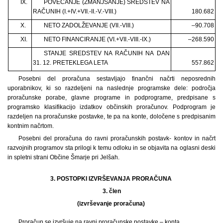
IX.
POVEČANJE (ZMANJŠANJE) SREDSTEV NA
RAČUNIH (I.+IV.+VII.-II.-V.-VIII.)
180.682
X.
NETO ZADOLŽEVANJE (VII.-VIII.)
–90.708
XI.
NETO FINANCIRANJE (VI.+VII.-VIII.-IX.)
–268.590
STANJE SREDSTEV NA RAČUNIH NA DAN
31. 12. PRETEKLEGA LETA
557.862
Posebni del proračuna sestavljajo finančni načrti neposrednih
uporabnikov, ki so razdeljeni na naslednje programske dele: področja
proračunske porabe, glavne programe in podprograme, predpisane s
programsko klasifikacijo izdatkov občinskih proračunov. Podprogram je
razdeljen na proračunske postavke, te pa na konte, določene s predpisanim
kontnim načrtom.
Posebni del proračuna do ravni proračunskih postavk- kontov in načrt
razvojnih programov sta prilogi k temu odloku in se objavita na oglasni deski
in spletni strani Občine Šmarje pri Jelšah.
3. POSTOPKI IZVRŠEVANJA PRORAČUNA
3.
člen
(izvrševanje proračuna)
Proračun se izvršuje na ravni proračunske postavke – konta.