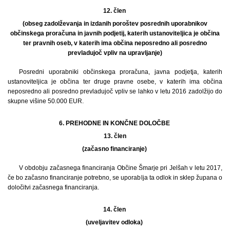
12. člen
(obseg zadolževanja in izdanih poroštev posrednih uporabnikov
občinskega proračuna in javnih podjetij, katerih ustanoviteljica je občina
ter pravnih oseb, v katerih ima občina neposredno ali posredno
prevladujoč vpliv na upravljanje)
Posredni uporabniki občinskega proračuna, javna podjetja, katerih
ustanoviteljica je občina ter druge pravne osebe, v katerih ima občina
neposredno ali posredno prevladujoč vpliv se lahko v letu 2016 zadolžijo do
skupne višine 50.000 EUR.
6. PREHODNE IN KONČNE DOLOČBE
13.
člen
(začasno financiranje)
V obdobju začasnega financiranja Občine Šmarje pri Jelšah v letu 2017,
če bo začasno financiranje potrebno, se uporablja ta odlok in sklep župana o
določitvi začasnega financiranja.
14. člen
(uveljavitev odloka)