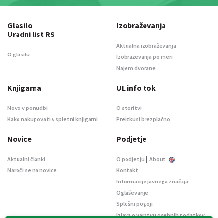
Glasilo
Izobraževanja
Uradni list RS
Aktualna izobraževanja
O glasilu
Izobraževanja po meri
Najem dvorane
Knjigarna
UL info tok
Novo v ponudbi
O storitvi
Kako nakupovati v spletni knjigarni
Preizkusi brezplačno
Novice
Podjetje
|
Aktualni članki
O podjetju
About
Naroči se na novice
Kontakt
Informacije javnega značaja
Oglaševanje
Splošni pogoji
Izjava o varstvu osebnih podatkov