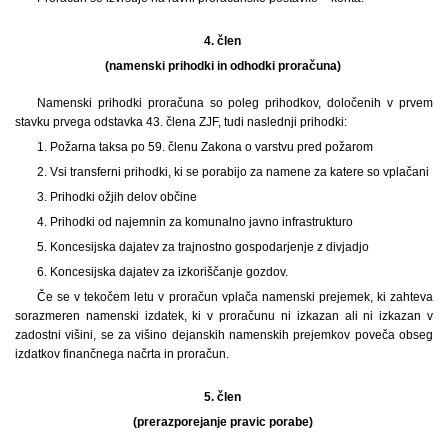
4. člen
(namenski prihodki in odhodki proračuna)
Namenski prihodki proračuna so poleg prihodkov, določenih v prvem
stavku prvega odstavka 43. člena ZJF, tudi naslednji prihodki:
1. Požarna taksa po 59. členu Zakona o varstvu pred požarom
2. Vsi transferni prihodki, ki se porabijo za namene za katere so vplačani
3. Prihodki ožjih delov občine
4. Prihodki od najemnin za komunalno javno infrastrukturo
5. Koncesijska dajatev za trajnostno gospodarjenje z divjadjo
6. Koncesijska dajatev za izkoriščanje gozdov.
Če se v tekočem letu v proračun vplača namenski prejemek, ki zahteva
sorazmeren namenski izdatek, ki v proračunu ni izkazan ali ni izkazan v
zadostni višini, se za višino dejanskih namenskih prejemkov poveča obseg
izdatkov finančnega načrta in proračun.
5. člen
(prerazporejanje pravic porabe)