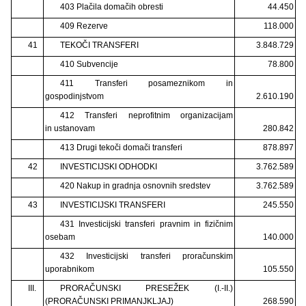
403 Plačila domačih obresti
44.450
409 Rezerve
118.000
41
TEKOČI TRANSFERI
3.848.729
410 Subvencije
78.800
411 Transferi posameznikom in
gospodinjstvom
2.610.190
412 Transferi neprofitnim organizacijam
in ustanovam
280.842
413 Drugi tekoči domači transferi
878.897
42
INVESTICIJSKI ODHODKI
3.762.589
420 Nakup in gradnja osnovnih sredstev
3.762.589
43
INVESTICIJSKI TRANSFERI
245.550
431 Investicijski transferi pravnim in fizičnim
osebam
140.000
432 Investicijski transferi proračunskim
uporabnikom
105.550
III.
PRORAČUNSKI PRESEŽEK (I.-II.)
(PRORAČUNSKI PRIMANJKLJAJ)
268.590