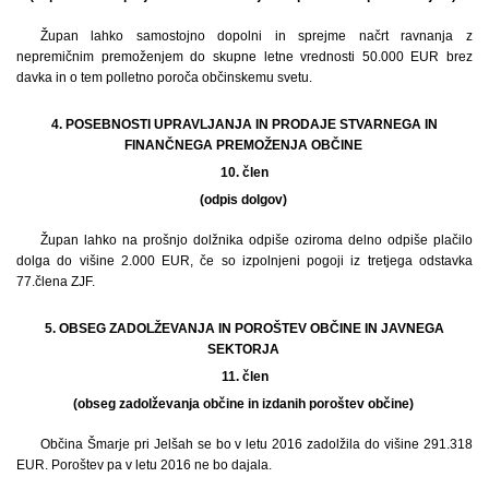
Župan lahko samostojno dopolni in sprejme načrt ravnanja z
nepremičnim premoženjem do skupne letne vrednosti 50.000 EUR brez
davka in o tem polletno poroča občinskemu svetu.
4. POSEBNOSTI UPRAVLJANJA IN PRODAJE STVARNEGA IN
FINANČNEGA PREMOŽENJA OBČINE
10.
člen
(odpis dolgov)
Župan lahko na prošnjo dolžnika odpiše oziroma delno odpiše plačilo
dolga do višine 2.000 EUR, če so izpolnjeni pogoji iz tretjega odstavka
77.člena ZJF.
5. OBSEG ZADOLŽEVANJA IN POROŠTEV OBČINE IN JAVNEGA
SEKTORJA
11.
člen
(obseg zadolževanja občine in izdanih poroštev občine)
Občina Šmarje pri Jelšah se bo v letu 2016 zadolžila do višine 291.318
EUR. Poroštev pa v letu 2016 ne bo dajala.