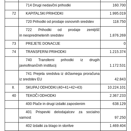
714 Drugi nedavčni prihodki
160.700
72
KAPITALSKI PRIHODKI
1.995.019
720 Prihodki od prodaje osnovnih sredstev
118.750
722 Prihodki od prodaje zemljišč
in neopredmetenih sredstev
1.876.269
73
PREJETE DONACIJE
0
74
TRANSFERNI PRIHODKI
1.215.374
740 Transferni prihodki iz drugih
javnofinančnih institucij
1.172.531
741 Prejeta sredstva iz državnega proračuna
iz sredstev EU
42.843
II.
SKUPAJ ODHODKI (40+41+42+43)
10.224.101
40
TEKOČI ODHODKI
2.367.233
400 Plače in drugi izdatki zaposlenim
638.129
401 Prispevki delodajalcev za socialno
varnost
97.250
402 Izdatki za blago in storitve
1.469.404