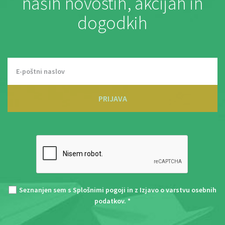
naših novostih, akcijah in
dogodkih
PRIJAVA
Seznanjen sem s
Splošnimi pogoji
in z
Izjavo o varstvu osebnih
podatkov
. *