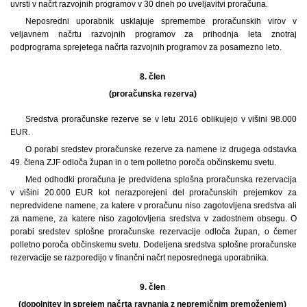
uvrsti v načrt razvojnih programov v 30 dneh po uveljavitvi proračuna.
Neposredni uporabnik usklajuje spremembe proračunskih virov v
veljavnem načrtu razvojnih programov za prihodnja leta znotraj
podprograma sprejetega načrta razvojnih programov za posamezno leto.
8. člen
(proračunska rezerva)
Sredstva proračunske rezerve se v letu 2016 oblikujejo v višini 98.000
EUR.
O porabi sredstev proračunske rezerve za namene iz drugega odstavka
49. člena ZJF odloča župan in o tem polletno poroča občinskemu svetu.
Med odhodki proračuna je predvidena splošna proračunska rezervacija
v višini 20.000 EUR kot nerazporejeni del proračunskih prejemkov za
nepredvidene namene, za katere v proračunu niso zagotovljena sredstva ali
za namene, za katere niso zagotovljena sredstva v zadostnem obsegu. O
porabi sredstev splošne proračunske rezervacije odloča župan, o čemer
polletno poroča občinskemu svetu. Dodeljena sredstva splošne proračunske
rezervacije se razporedijo v finančni načrt neposrednega uporabnika.
9. člen
(dopolnitev in sprejem načrta ravnanja z nepremičnim premoženjem)