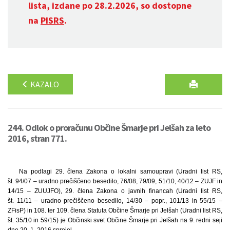
lista, izdane po 28.2.2026, so dostopne
na
PISRS
.
KAZALO
244. Odlok o proračunu Občine Šmarje pri Jelšah za leto
2016, stran 771.
Na podlagi 29. člena Zakona o lokalni samoupravi (Uradni list RS,
št. 94/07 – uradno prečiščeno besedilo, 76/08, 79/09, 51/10, 40/12 – ZUJF in
14/15 – ZUUJFO), 29. člena Zakona o javnih financah (Uradni list RS,
št. 11/11 – uradno prečiščeno besedilo, 14/30 – popr., 101/13 in 55/15 –
ZFisP) in 108. ter 109. člena Statuta Občine Šmarje pri Jelšah (Uradni list RS,
št. 35/10 in 59/15) je Občinski svet Občine Šmarje pri Jelšah na 9. redni seji