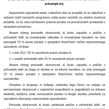
prihodnjih let)
Neposredni uporabnik lahko v tekočem letu za projekte, ki so vključeni v
veljavni načrt razvojnih programov, odda javno naročilo za celotno vrednost
projekta, če so zanj načrtovane pravice porabe na proračunskih postavkah v
sprejetem proračunu.
Skupni obseg prevzetih obveznosti, ki bodo zapadle v plačilo v
prihodnjih letih za investicijske odhodke in investicijske transfere ne sme
presegati 70 % pravic porabe v sprejetem finančnem načrtu neposrednega
uporabnik, od tega:
1. v letu 2017 45 % navedenih pravic porabe in
2. v ostalih prihodnjih letih 25 % navedenih pravic porabe.
Skupni obseg prevzetih obveznosti, ki bodo zapadle v plačilo v
prihodnjih letih za blago in storitve in za tekoče transfere, ne sme presegati
25 % pravic porabe v sprejetem finančnem načrtu neposrednega
uporabnika.
Omejitve iz drugega in tretjega odstavka tega člena ne veljajo za
prevzemanje obveznosti z najemnimi pogodbami in pogodbami za dobavo
elektrike, telefona, vode, komunalnih storitev in drugih storitev, potrebnih za
operativno delovanje neposrednih uporabnikov.
Prevzete obveznosti, ki bodo zahtevale plačilo v prihodnjih letih, se