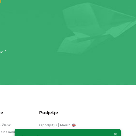
ov
. *
ce
Podjetje
|
i članki
O podjetju
About
se na novice
Kontakt
×