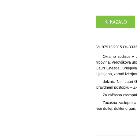
KAZALO
VL 97913/2015 Os-3332/
Okrajno sodišče v Lj
trgovina, Verovškova ulic
Lauri Gnezda, Brilejeva
Ljubljana, zaradi izterja
dolžnici Nini Lauri 
pravdnem postopku – ZPP 
Za začasno zastopnic
Začasna zastopnica 
vse dotlej, dokler organ,