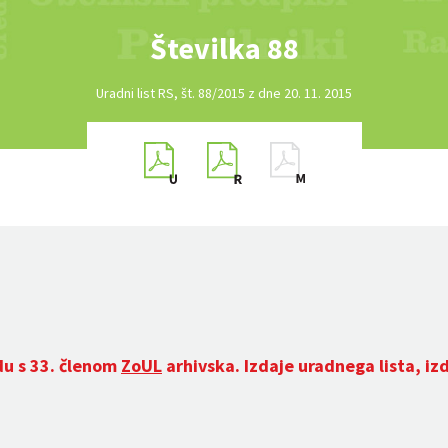
Številka 88
Uradni list RS, št. 88/2015 z dne 20. 11. 2015
du s 33. členom
ZoUL
arhivska. Izdaje uradnega lista, iz