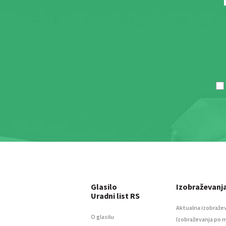
Glasilo
Izobraževanj
Uradni list RS
Aktualna izobraže
O glasilu
Izobraževanja po 