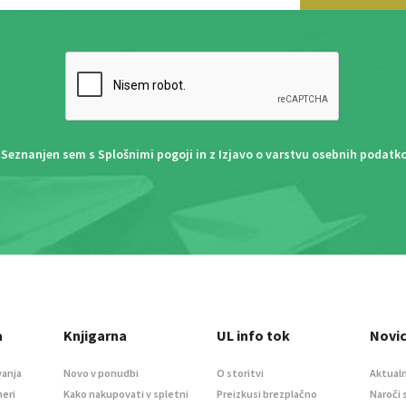
Seznanjen sem s
Splošnimi pogoji
in z
Izjavo o varstvu osebnih podatk
a
Knjigarna
UL info tok
Novi
vanja
Novo v ponudbi
O storitvi
Aktualn
meri
Kako nakupovati v spletni
Preizkusi brezplačno
Naroči 