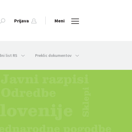
Prijava
Meni
dni list RS
Preklic dokumentov