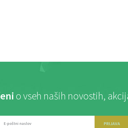
eni
o vseh naših novostih, akci
PRIJAVA