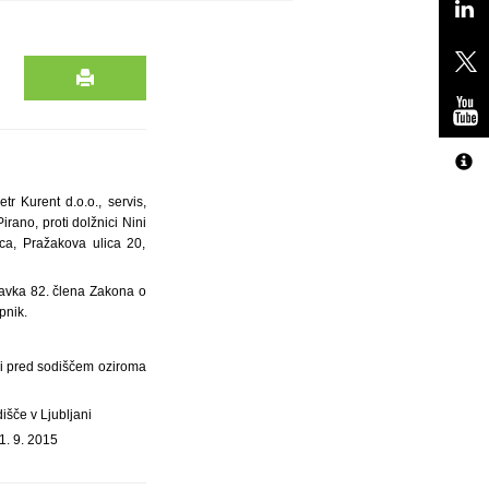
tr Kurent d.o.o., servis,
irano, proti dolžnici Nini
ica, Pražakova ulica 20,
stavka 82. člena Zakona o
pnik.
pi pred sodiščem oziroma
išče v Ljubljani
1. 9. 2015