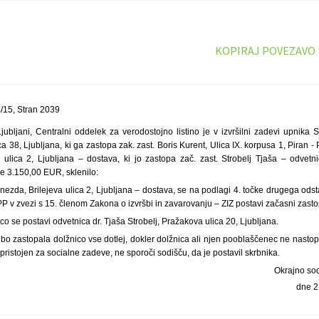
KOPIRAJ POVEZAVO
15, Stran 2039
ubljani, Centralni oddelek za verodostojno listino je v izvršilni zadevi upnika Se
a 38, Ljubljana, ki ga zastopa zak. zast. Boris Kurent, Ulica IX. korpusa 1, Piran - P
 ulica 2, Ljubljana – dostava, ki jo zastopa zač. zast. Strobelj Tjaša – odvetn
ve 3.150,00 EUR, sklenilo:
Gnezda, Brilejeva ulica 2, Ljubljana – dostava, se na podlagi 4. točke drugega od
v zvezi s 15. členom Zakona o izvršbi in zavarovanju – ZIZ postavi začasni zasto
o se postavi odvetnica dr. Tjaša Strobelj, Pražakova ulica 20, Ljubljana.
bo zastopala dolžnico vse dotlej, dokler dolžnica ali njen pooblaščenec ne nasto
 pristojen za socialne zadeve, ne sporoči sodišču, da je postavil skrbnika.
Okrajno sod
dne 2