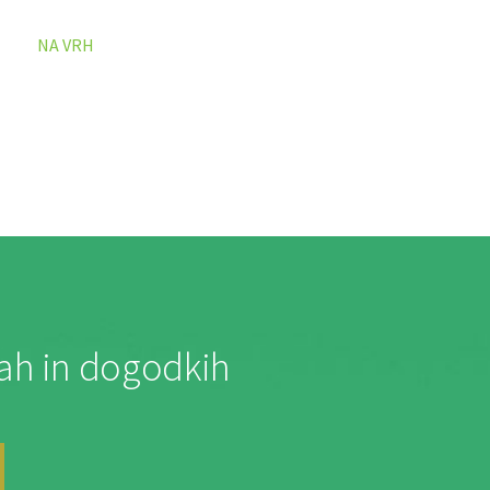
NA VRH
jah in dogodkih