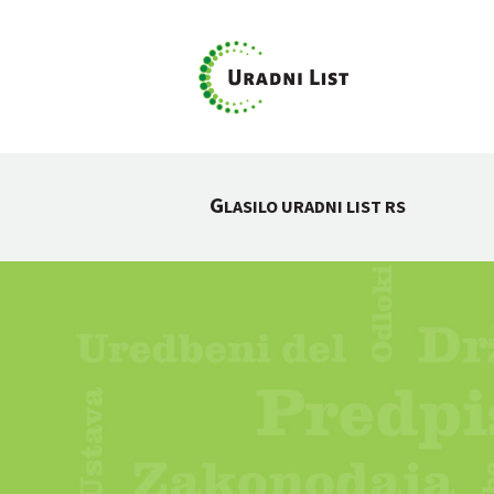
G
LASILO URADNI LIST RS