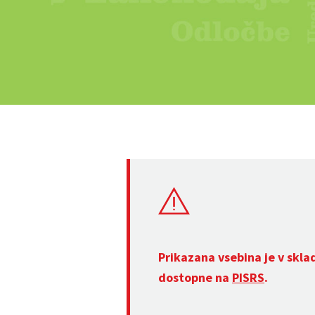
Prikazana vsebina je v skla
dostopne na
PISRS
.