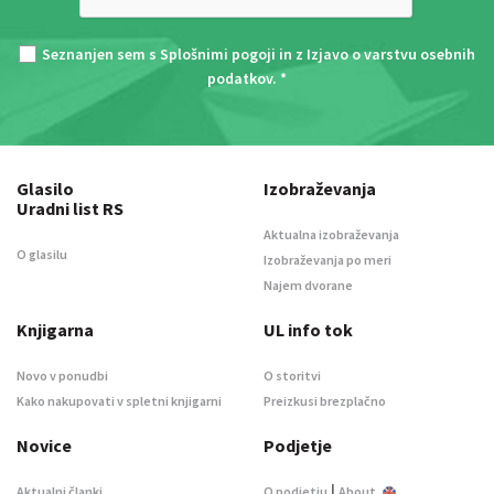
Seznanjen sem s
Splošnimi pogoji
in z
Izjavo o varstvu osebnih
podatkov
. *
Glasilo
Izobraževanja
Uradni list RS
Aktualna izobraževanja
O glasilu
Izobraževanja po meri
Najem dvorane
Knjigarna
UL info tok
Novo v ponudbi
O storitvi
Kako nakupovati v spletni knjigarni
Preizkusi brezplačno
Novice
Podjetje
|
Aktualni članki
O podjetju
About