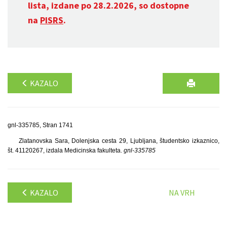
lista, izdane po 28.2.2026, so dostopne
na
PISRS
.
KAZALO
gnl-335785, Stran 1741
Zlatanovska Sara, Dolenjska cesta 29, Ljubljana, študentsko izkaznico,
št. 41120267, izdala Medicinska fakulteta.
gnl-335785
KAZALO
NA VRH