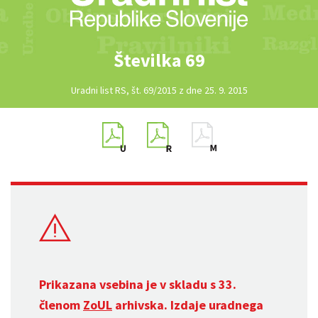
Številka 69
Uradni list RS, št. 69/2015 z dne 25. 9. 2015
Prikazana vsebina je v skladu s 33.
členom
ZoUL
arhivska. Izdaje uradnega