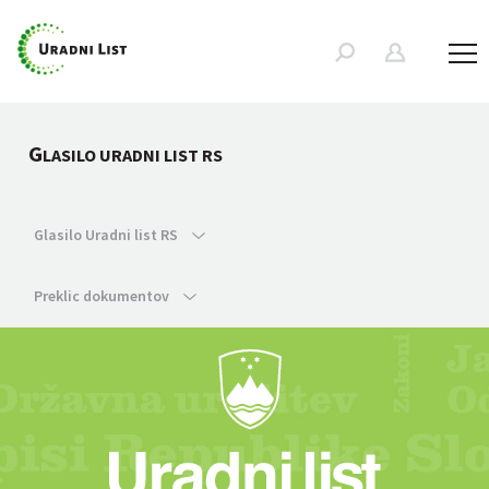
G
LASILO URADNI LIST RS
Glasilo Uradni list RS
Preklic dokumentov