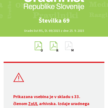
Številka 69
Uradni list RS, št. 69/2015 z dne 25. 9. 2015
Prikazana vsebina je v skladu s 33.
členom
ZoUL
arhivska. Izdaje uradnega