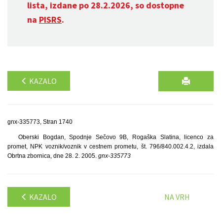
lista, izdane po 28.2.2026, so dostopne
na
PISRS
.
KAZALO
gnx-335773, Stran 1740
Oberski Bogdan, Spodnje Sečovo 9B, Rogaška Slatina, licenco za
promet, NPK voznik/voznik v cestnem prometu, št. 796/840.002.4.2, izdala
Obrtna zbornica, dne 28. 2. 2005.
gnx-335773
KAZALO
NA VRH