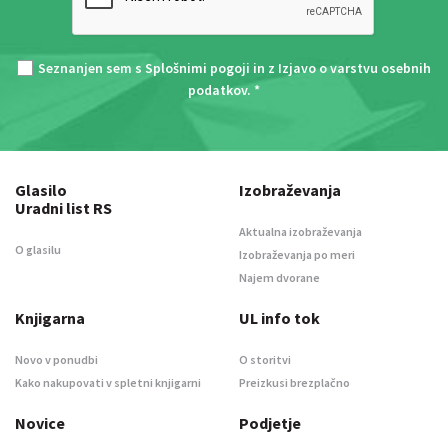
Seznanjen sem s
Splošnimi pogoji
in z
Izjavo o varstvu osebnih
podatkov
. *
Glasilo
Izobraževanja
Uradni list RS
Aktualna izobraževanja
O glasilu
Izobraževanja po meri
Najem dvorane
Knjigarna
UL info tok
Novo v ponudbi
O storitvi
Kako nakupovati v spletni knjigarni
Preizkusi brezplačno
Novice
Podjetje