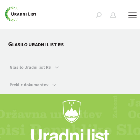
G
LASILO URADNI LIST RS
Glasilo Uradni list RS
Preklic dokumentov