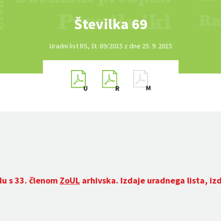
Številka 69
Uradni list RS, št. 69/2015 z dne 25. 9. 2015
du s 33. členom
ZoUL
arhivska. Izdaje uradnega lista, iz