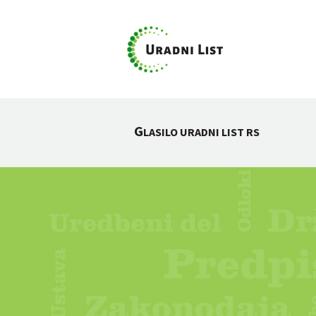
G
LASILO URADNI LIST RS