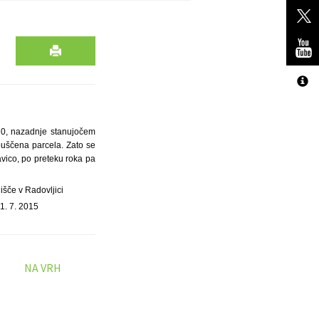
70, nazadnje stanujočem
zpuščena parcela. Zato se
vico, po preteku roka pa
išče v Radovljici
1. 7. 2015
NA VRH