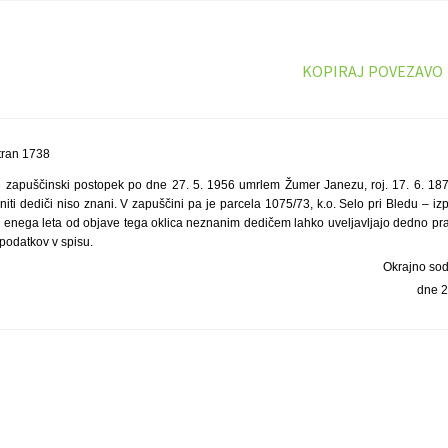
KOPIRAJ POVEZAVO
tran 1738
e zapuščinski postopek po dne 27. 5. 1956 umrlem Žumer Janezu, roj. 17. 6. 18
niti dediči niso znani. V zapuščini pa je parcela 1075/73, k.o. Selo pri Bledu – i
u enega leta od objave tega oklica neznanim dedičem lahko uveljavljajo dedno pra
podatkov v spisu.
Okrajno sod
dne 2