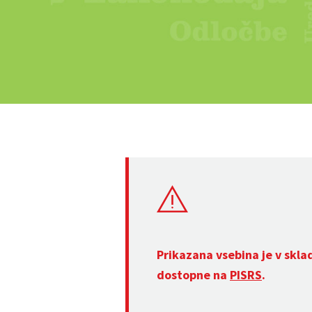
Prikazana vsebina je v skla
dostopne na
PISRS
.