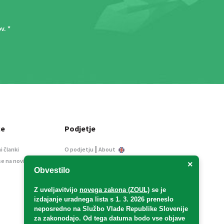
ov
. *
ce
Podjetje
|
i članki
O podjetju
About
se na novice
Kontakt
×
Obvestilo
Informacije javnega
značaja
Z uveljavitvijo
novega zakona (ZOUL)
se je
Oglaševanje
izdajanje uradnega lista s 1. 3. 2026 preneslo
Splošni pogoji
neposredno
na Službo Vlade Republike Slovenije
Izjava o varstvu osebnih
za zakonodajo
. Od tega datuma bodo vse objave