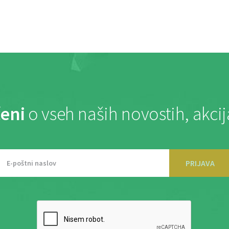
eni
o vseh naših novostih, akci
PRIJAVA