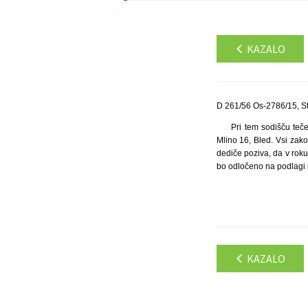
KAZALO
D 261/56 Os-2786/15, S
Pri tem sodišču teč
Mlino 16, Bled. Vsi zako
dediče poziva, da v rok
bo odločeno na podlagi 
KAZALO