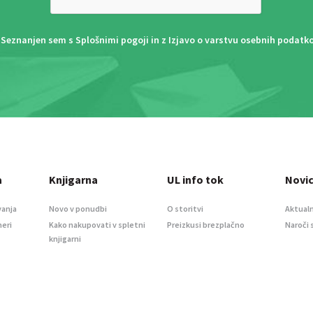
Seznanjen sem s
Splošnimi pogoji
in z
Izjavo o varstvu osebnih podatk
a
Knjigarna
UL info tok
Novi
vanja
Novo v ponudbi
O storitvi
Aktualn
meri
Kako nakupovati v spletni
Preizkusi brezplačno
Naroči 
knjigarni