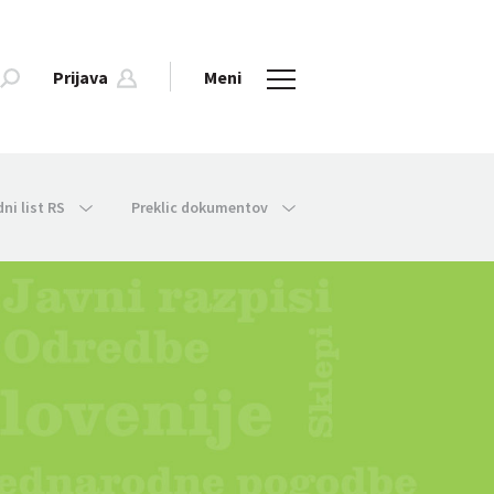
Prijava
Meni
dni list RS
Preklic dokumentov