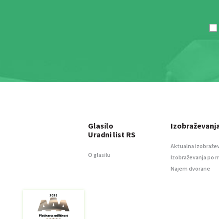
Glasilo
Izobraževanj
Uradni list RS
Aktualna izobraže
O glasilu
Izobraževanja po 
Najem dvorane