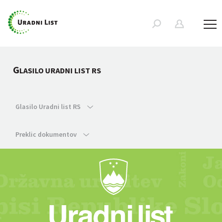
G
LASILO URADNI LIST RS
Glasilo Uradni list RS
Preklic dokumentov