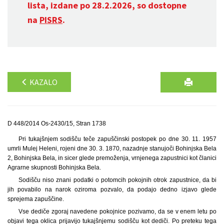
lista, izdane po 28.2.2026, so dostopne
na
PISRS
.
KAZALO
D 448/2014 Os-2430/15, Stran 1738
Pri tukajšnjem sodišču teče zapuščinski postopek po dne 30. 11. 1957
umrli Mulej Heleni, rojeni dne 30. 3. 1870, nazadnje stanujoči Bohinjska Bela
2, Bohinjska Bela, in sicer glede premoženja, vrnjenega zapustnici kot članici
Agrarne skupnosti Bohinjska Bela.
Sodišču niso znani podatki o potomcih pokojnih otrok zapustnice, da bi
jih povabilo na narok oziroma pozvalo, da podajo dedno izjavo glede
sprejema zapuščine.
Vse dediče zgoraj navedene pokojnice pozivamo, da se v enem letu po
objavi tega oklica prijavijo tukajšnjemu sodišču kot dediči. Po preteku tega