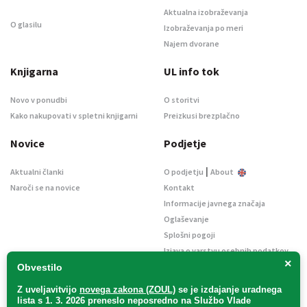
Aktualna izobraževanja
O glasilu
Izobraževanja po meri
Najem dvorane
Knjigarna
UL info tok
Novo v ponudbi
O storitvi
Kako nakupovati v spletni knjigarni
Preizkusi brezplačno
Novice
Podjetje
|
Aktualni članki
O podjetju
About
Naroči se na novice
Kontakt
Informacije javnega značaja
Oglaševanje
Splošni pogoji
Izjava o varstvu osebnih podatkov
×
E-dražbe
Obvestilo
Z uveljavitvijo
novega zakona (ZOUL)
se je
izdajanje uradnega
lista s 1. 3. 2026 preneslo
neposredno
na Službo Vlade