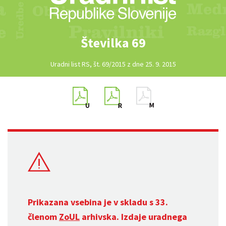
Številka 69
Uradni list RS, št. 69/2015 z dne 25. 9. 2015
Prikazana vsebina je v skladu s 33.
členom
ZoUL
arhivska. Izdaje uradnega