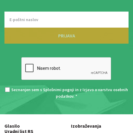
PRIJAVA
Seznanjen sem s
Splošnimi pogoji
in z
Izjavo o varstvu osebnih
podatkov
. *
Glasilo
Izobraževanja
Uradni list RS