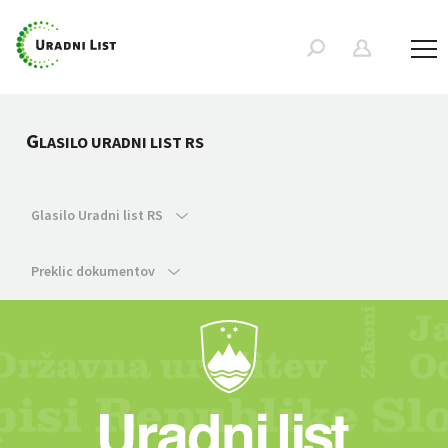
G
LASILO URADNI LIST RS
Glasilo Uradni list RS
Preklic dokumentov