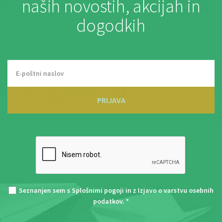
naših novostih, akcijah in
dogodkih
PRIJAVA
Seznanjen sem s
Splošnimi pogoji
in z
Izjavo o varstvu osebnih
podatkov
. *