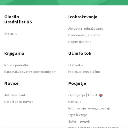
Glasilo
Izobraževanja
Uradni list RS
Aktualna izobraževanja
O glasilu
Izobraževanja po meri
Najem dvorane
Knjigarna
UL info tok
Novo v ponudbi
O storitvi
Kako nakupovati v spletni knjigarni
Preizkusi brezplačno
Novice
Podjetje
|
Aktualni članki
O podjetju
About
Naroči se na novice
Kontakt
Informacije javnega značaja
Oglaševanje
Splošni pogoji
Izjava o varstvu osebnih podatkov