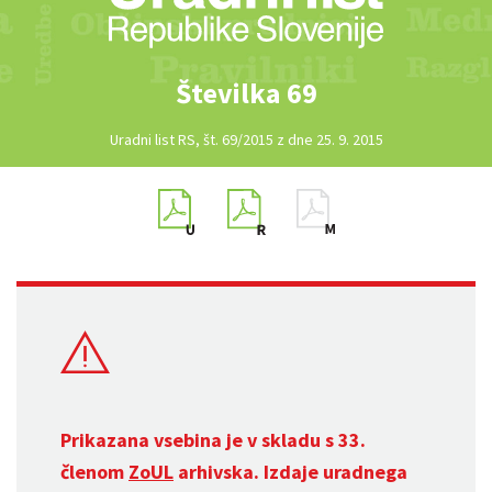
Številka 69
Uradni list RS, št. 69/2015 z dne 25. 9. 2015
Prikazana vsebina je v skladu s 33.
členom
ZoUL
arhivska. Izdaje uradnega