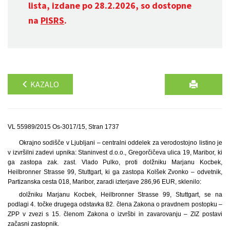
lista, izdane po 28.2.2026, so dostopne
na
PISRS
.
KAZALO
VL 55989/2015 Os-3017/15, Stran 1737
Okrajno sodišče v Ljubljani – centralni oddelek za verodostojno listino je
v izvršilni zadevi upnika: Staninvest d.o.o., Gregorčičeva ulica 19, Maribor, ki
ga zastopa zak. zast. Vlado Pulko, proti dolžniku Marjanu Kocbek,
Heilbronner Strasse 99, Stuttgart, ki ga zastopa Kolšek Zvonko – odvetnik,
Partizanska cesta 018, Maribor, zaradi izterjave 286,96 EUR, sklenilo:
dolžniku Marjanu Kocbek, Heilbronner Strasse 99, Stuttgart, se na
podlagi 4. točke drugega odstavka 82. člena Zakona o pravdnem postopku –
ZPP v zvezi s 15. členom Zakona o izvršbi in zavarovanju – ZIZ postavi
začasni zastopnik.