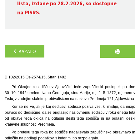
lista, izdane po 28.2.2026, so dostopne
na
PISRS
.
KAZALO
D 102/2015 Os-2574/15, Stran 1402
Pri Okrajnem sodišču v Ajdovščini teče zapuščinski postopek po dne
30. 10. 1942 umrlem Ivanu Černigoju, sinu Marije, roj. 1. 5. 1872, rojenem v
Trstu, z zadnjim stalnim prebivališčem na naslovu Predmeja 121, Ajdovščina.
Ker se ne ve, ali je kaj dedičev, sodišče poziva vse, ki mislijo, da imajo
pravico do dediščine, da se priglasijo naslovnemu sodišču v roku enega leta
od objave tega oklica na oglasni deski tega sodišča in na oglasni deski
krajevne skupnosti Predmeja.
Po preteku tega roka bo sodišče nadaljevalo zapuščinsko obravnavo in
odločilo na podlagi podatkov, s katerimi bo razpolagalo.