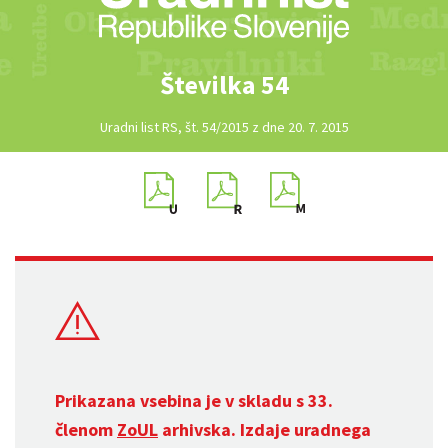
Številka 54
Uradni list RS, št. 54/2015 z dne 20. 7. 2015
Prikazana vsebina je v skladu s 33.
členom
ZoUL
arhivska. Izdaje uradnega