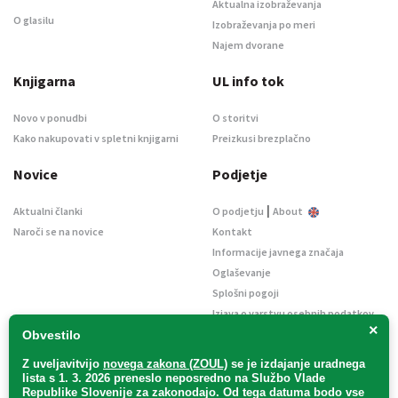
Aktualna izobraževanja
O glasilu
Izobraževanja po meri
Najem dvorane
Knjigarna
UL info tok
Novo v ponudbi
O storitvi
Kako nakupovati v spletni knjigarni
Preizkusi brezplačno
Novice
Podjetje
|
Aktualni članki
O podjetju
About
Naroči se na novice
Kontakt
Informacije javnega značaja
Oglaševanje
Splošni pogoji
Izjava o varstvu osebnih podatkov
×
E-dražbe
Obvestilo
Z uveljavitvijo
novega zakona (ZOUL)
se je
izdajanje uradnega
lista s 1. 3. 2026 preneslo
neposredno
na Službo Vlade
Republike Slovenije za zakonodajo
. Od tega datuma bodo vse