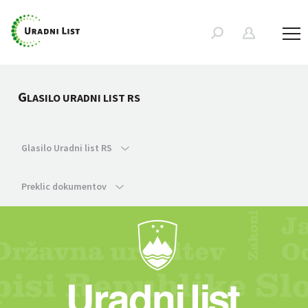
G
LASILO URADNI LIST RS
Glasilo Uradni list RS
Preklic dokumentov