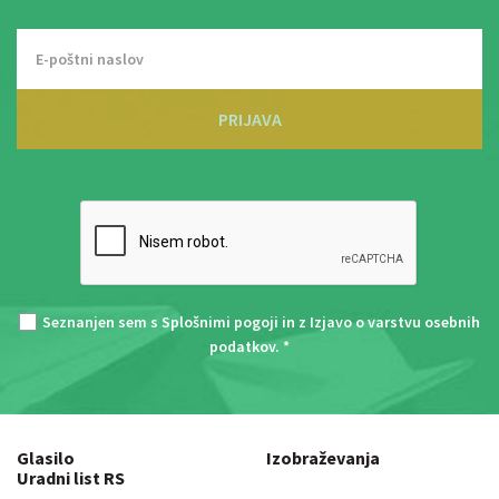
PRIJAVA
Seznanjen sem s
Splošnimi pogoji
in z
Izjavo o varstvu osebnih
podatkov
. *
Glasilo
Izobraževanja
Uradni list RS