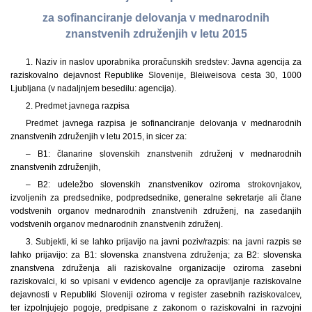
za sofinanciranje delovanja v mednarodnih
znanstvenih združenjih v letu 2015
1. Naziv in naslov uporabnika proračunskih sredstev: Javna agencija za
raziskovalno dejavnost Republike Slovenije, Bleiweisova cesta 30, 1000
Ljubljana (v nadaljnjem besedilu: agencija).
2. Predmet javnega razpisa
Predmet javnega razpisa je sofinanciranje delovanja v mednarodnih
znanstvenih združenjih v letu 2015, in sicer za:
– B1: članarine slovenskih znanstvenih združenj v mednarodnih
znanstvenih združenjih,
– B2: udeležbo slovenskih znanstvenikov oziroma strokovnjakov,
izvoljenih za predsednike, podpredsednike, generalne sekretarje ali člane
vodstvenih organov mednarodnih znanstvenih združenj, na zasedanjih
vodstvenih organov mednarodnih znanstvenih združenj.
3. Subjekti, ki se lahko prijavijo na javni poziv/razpis: na javni razpis se
lahko prijavijo: za B1: slovenska znanstvena združenja; za B2: slovenska
znanstvena združenja ali raziskovalne organizacije oziroma zasebni
raziskovalci, ki so vpisani v evidenco agencije za opravljanje raziskovalne
dejavnosti v Republiki Sloveniji oziroma v register zasebnih raziskovalcev,
ter izpolnjujejo pogoje, predpisane z zakonom o raziskovalni in razvojni