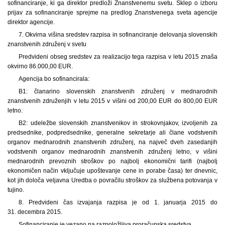
sofinanciranje, ki ga direktor predloži Znanstvenemu svetu. Sklep o izboru
prijav za sofinanciranje sprejme na predlog Znanstvenega sveta agencije
direktor agencije.
7. Okvirna višina sredstev razpisa in sofinanciranje delovanja slovenskih
znanstvenih združenj v svetu
Predvideni obseg sredstev za realizacijo tega razpisa v letu 2015 znaša
okvirno 86.000,00 EUR.
Agencija bo sofinancirala:
B1: članarino slovenskih znanstvenih združenj v mednarodnih
znanstvenih združenjih v letu 2015 v višini od 200,00 EUR do 800,00 EUR
letno.
B2: udeležbe slovenskih znanstvenikov in strokovnjakov, izvoljenih za
predsednike, podpredsednike, generalne sekretarje ali člane vodstvenih
organov mednarodnih znanstvenih združenj, na največ dveh zasedanjih
vodstvenih organov mednarodnih znanstvenih združenj letno, v višini
mednarodnih prevoznih stroškov po najbolj ekonomični tarifi (najbolj
ekonomičen način vključuje upoštevanje cene in porabe časa) ter dnevnic,
kot jih določa veljavna Uredba o povračilu stroškov za službena potovanja v
tujino.
8. Predvideni čas izvajanja razpisa je od 1. januarja 2015 do
31. decembra 2015.
Sofinanciranje je vezano na razpoložljiva proračunska sredstva