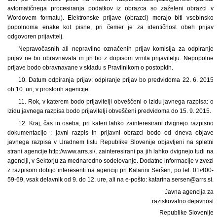
avtomatičnega procesiranja podatkov iz obrazca so zaželeni obrazci v
Wordovem formatu). Elektronske prijave (obrazci) morajo biti vsebinsko
popolnoma enake kot pisne, pri čemer je za identičnost obeh prijav
odgovoren prijavitelj.
Nepravočasnih ali nepravilno označenih prijav komisija za odpiranje
prijav ne bo obravnavala in jih bo z dopisom vrnila prijavitelju. Nepopolne
prijave bodo obravnavane v skladu s Pravilnikom o postopkih.
10. Datum odpiranja prijav: odpiranje prijav bo predvidoma 22. 6. 2015
ob 10. uri, v prostorih agencije.
11. Rok, v katerem bodo prijavitelji obveščeni o izidu javnega razpisa: o
izidu javnega razpisa bodo prijavitelji obveščeni predvidoma do 15. 9. 2015.
12. Kraj, čas in oseba, pri kateri lahko zainteresirani dvignejo razpisno
dokumentacijo : javni razpis in prijavni obrazci bodo od dneva objave
javnega razpisa v Uradnem listu Republike Slovenije objavljeni na spletni
strani agencije http://www.arrs.si/, zainteresirani pa jih lahko dvignejo tudi na
agenciji, v Sektorju za mednarodno sodelovanje. Dodatne informacije v zvezi
z razpisom dobijo interesenti na agenciji pri Katarini Seršen, po tel. 01/400-
59-69, vsak delavnik od 9. do 12. ure, ali na e-pošto: katarina.sersen@arrs.si.
Javna agencija za
raziskovalno dejavnost
Republike Slovenije