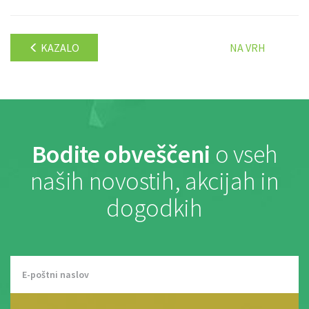
KAZALO
NA VRH
Bodite obveščeni
o vseh
naših novostih, akcijah in
dogodkih