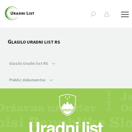
G
LASILO URADNI LIST RS
Glasilo Uradni list RS
Preklic dokumentov