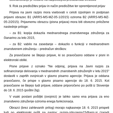
9. Rok za predložitev prijav in način predložitve ter opremljenost prijav
Prijava na javni razpis mora vsebovati v celoti izpolnjen in podpisan
prijavni obrazec B1 (ARRS-MS-MZ-05-1/2015) oziroma B2 (ARRS-MS-MZ-
05-2/2015). Prijavnemu obrazcu (pisna prijava) mora biti obvezno priložene
naslednje priloge:
– za B1: kopija dokazila mednarodnega znanstvenega združenja za
članarino za leto 2015,
– za B2: vabilo na zasedanje – dokazilo o funkciji v mednarodnem
znanstvenem združenju – predračun stroškov.
Za pravočasne se štejejo prijave, ki so pravočasno oddane v pisni in
elektronski obliki.
Pisne prijave z oznako "Ne odpiraj, prijava na Javni razpis za
sofinanciranje delovanja v mednarodnih znanstvenih združenjih v letu 2015"
dostaviti v zaprtih ovojnicah v glavno pisarno agencije. Prijava je oddana
pravočasno, če prispe v glavno pisarno agencije do 18. 6. 2015. Kot
pravočasne se štejejo tudi prijave, oddane priporočeno po pošti iz Slovenije
do 18. 6. 2015 (poštni žig).
V vsaki poslani pošiljki (ovojnici) je lahko samo ena prijava za eno
znanstveno združenje oziroma enega funkcionarja.
Obrazci (brez zahtevanih prilog) morajo najkasneje 18. 6. 2015 prispeti
tudi po elektronski pošti na naslov: razpis-zdruzenja15@arrs.si (zaradi