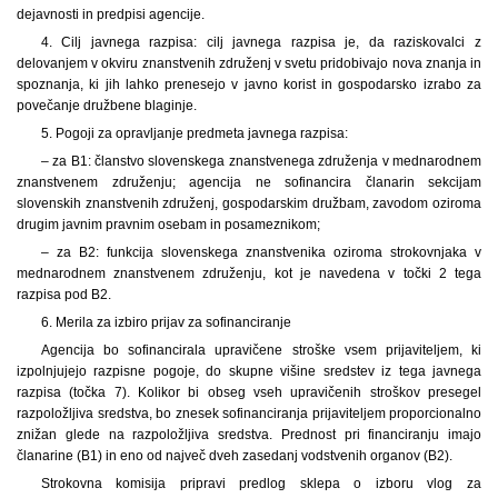
dejavnosti in predpisi agencije.
4. Cilj javnega razpisa: cilj javnega razpisa je, da raziskovalci z
delovanjem v okviru znanstvenih združenj v svetu pridobivajo nova znanja in
spoznanja, ki jih lahko prenesejo v javno korist in gospodarsko izrabo za
povečanje družbene blaginje.
5. Pogoji za opravljanje predmeta javnega razpisa:
– za B1: članstvo slovenskega znanstvenega združenja v mednarodnem
znanstvenem združenju; agencija ne sofinancira članarin sekcijam
slovenskih znanstvenih združenj, gospodarskim družbam, zavodom oziroma
drugim javnim pravnim osebam in posameznikom;
– za B2: funkcija slovenskega znanstvenika oziroma strokovnjaka v
mednarodnem znanstvenem združenju, kot je navedena v točki 2 tega
razpisa pod B2.
6. Merila za izbiro prijav za sofinanciranje
Agencija bo sofinancirala upravičene stroške vsem prijaviteljem, ki
izpolnjujejo razpisne pogoje, do skupne višine sredstev iz tega javnega
razpisa (točka 7). Kolikor bi obseg vseh upravičenih stroškov presegel
razpoložljiva sredstva, bo znesek sofinanciranja prijaviteljem proporcionalno
znižan glede na razpoložljiva sredstva. Prednost pri financiranju imajo
članarine (B1) in eno od največ dveh zasedanj vodstvenih organov (B2).
Strokovna komisija pripravi predlog sklepa o izboru vlog za