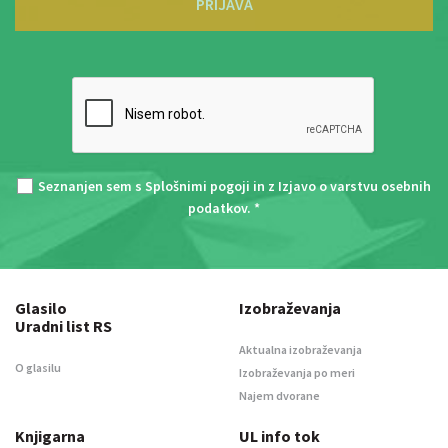
PRIJAVA
Seznanjen sem s
Splošnimi pogoji
in z
Izjavo o varstvu osebnih
podatkov
. *
Glasilo
Izobraževanja
Uradni list RS
Aktualna izobraževanja
O glasilu
Izobraževanja po meri
Najem dvorane
Knjigarna
UL info tok