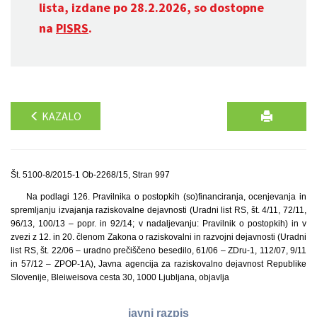
lista, izdane po 28.2.2026, so dostopne
na
PISRS
.
KAZALO
Št. 5100-8/2015-1 Ob-2268/15, Stran 997
Na podlagi 126. Pravilnika o postopkih (so)financiranja, ocenjevanja in
spremljanju izvajanja raziskovalne dejavnosti (Uradni list RS, št. 4/11, 72/11,
96/13, 100/13 – popr. in 92/14; v nadaljevanju: Pravilnik o postopkih) in v
zvezi z 12. in 20. členom Zakona o raziskovalni in razvojni dejavnosti (Uradni
list RS, št. 22/06 – uradno prečiščeno besedilo, 61/06 – ZDru-1, 112/07, 9/11
in 57/12 – ZPOP-1A), Javna agencija za raziskovalno dejavnost Republike
Slovenije, Bleiweisova cesta 30, 1000 Ljubljana, objavlja
javni razpis