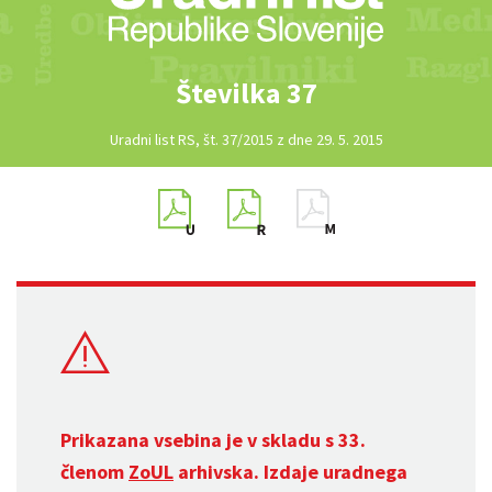
Številka 37
Uradni list RS, št. 37/2015 z dne 29. 5. 2015
Prikazana vsebina je v skladu s 33.
členom
ZoUL
arhivska. Izdaje uradnega