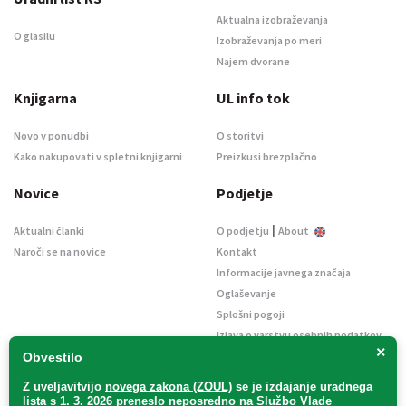
Aktualna izobraževanja
O glasilu
Izobraževanja po meri
Najem dvorane
Knjigarna
UL info tok
Novo v ponudbi
O storitvi
Kako nakupovati v spletni knjigarni
Preizkusi brezplačno
Novice
Podjetje
|
Aktualni članki
O podjetju
About
Naroči se na novice
Kontakt
Informacije javnega značaja
Oglaševanje
Splošni pogoji
Izjava o varstvu osebnih podatkov
×
E-dražbe
Obvestilo
Z uveljavitvijo
novega zakona (ZOUL)
se je
izdajanje uradnega
lista s 1. 3. 2026 preneslo
neposredno
na Službo Vlade