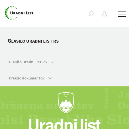
G
LASILO URADNI LIST RS
Glasilo Uradni list RS
Preklic dokumentov