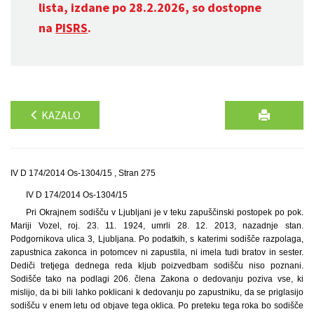
lista, izdane po 28.2.2026, so dostopne
na
PISRS
.
KAZALO
IV D 174/2014 Os-1304/15 , Stran 275
IV D 174/2014 Os-1304/15
Pri Okrajnem sodišču v Ljubljani je v teku zapuščinski postopek po pok.
Mariji Vozel, roj. 23. 11. 1924, umrli 28. 12. 2013, nazadnje stan.
Podgornikova ulica 3, Ljubljana. Po podatkih, s katerimi sodišče razpolaga,
zapustnica zakonca in potomcev ni zapustila, ni imela tudi bratov in sester.
Dediči tretjega dednega reda kljub poizvedbam sodišču niso poznani.
Sodišče tako na podlagi 206. člena Zakona o dedovanju poziva vse, ki
mislijo, da bi bili lahko poklicani k dedovanju po zapustniku, da se priglasijo
sodišču v enem letu od objave tega oklica. Po preteku tega roka bo sodišče