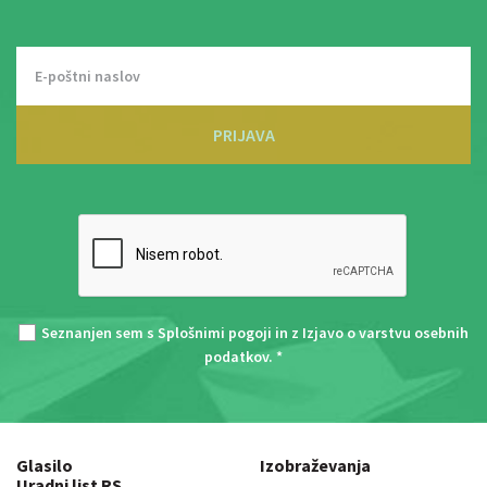
PRIJAVA
Seznanjen sem s
Splošnimi pogoji
in z
Izjavo o varstvu osebnih
podatkov
. *
Glasilo
Izobraževanja
Uradni list RS