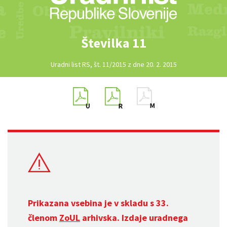
Številka 11
Uradni list RS, št. 11/2015 z dne 20. 2. 2015
Prikazana vsebina je v skladu s 33.
členom
ZoUL
arhivska. Izdaje uradnega