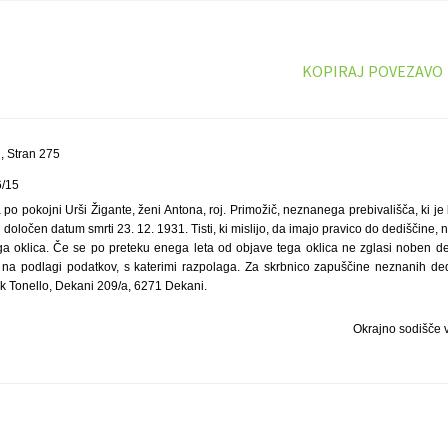
KOPIRAJ POVEZAVO
, Stran 275
6/15
o pokojni Urši Žigante, ženi Antona, roj. Primožič, neznanega prebivališča, ki je
oločen datum smrti 23. 12. 1931. Tisti, ki mislijo, da imajo pravico do dediščine, n
a oklica. Če se po preteku enega leta od objave tega oklica ne zglasi noben de
na podlagi podatkov, s katerimi razpolaga. Za skrbnico zapuščine neznanih dedi
ik Tonello, Dekani 209/a, 6271 Dekani.
Okrajno sodišče 