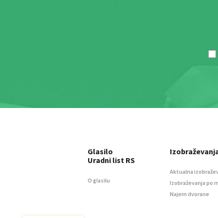
Glasilo
Izobraževanj
Uradni list RS
Aktualna izobraže
O glasilu
Izobraževanja po 
Najem dvorane