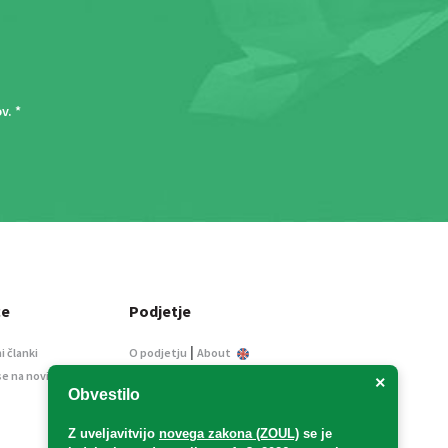
ov
. *
ce
Podjetje
|
i članki
O podjetju
About
se na novice
Kontakt
×
Obvestilo
Informacije javnega
značaja
Z uveljavitvijo
novega zakona (ZOUL)
se je
Oglaševanje