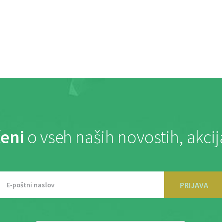
eni
o vseh naših novostih, akci
PRIJAVA