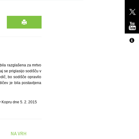
 bila razglašena za mrtvo
aj se priglasijo sodišču v
dič, bo sodišče opravilo
čev je bila postavljena
v Kopru dne 5. 2. 2015
NA VRH