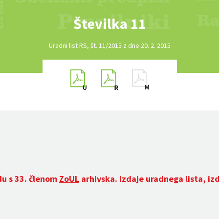
Številka 11
Uradni list RS, št. 11/2015 z dne 20. 2. 2015
du s 33. členom
ZoUL
arhivska. Izdaje uradnega lista, iz