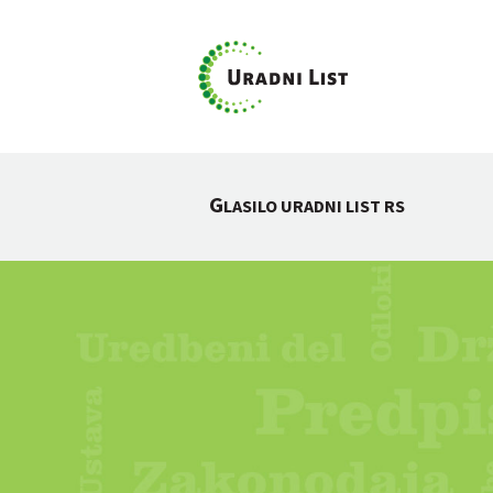
G
LASILO URADNI LIST RS