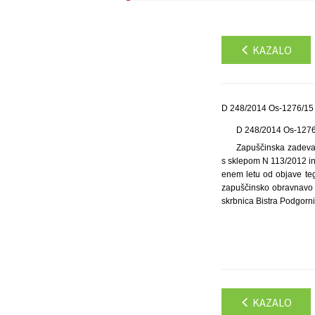
KAZALO
D 248/2014 Os-1276/15 
D 248/2014 Os-127
Zapuščinska zadeva p
s sklepom N 113/2012 in d
enem letu od objave teg
zapuščinsko obravnavo 
skrbnica Bistra Podgorn
KAZALO