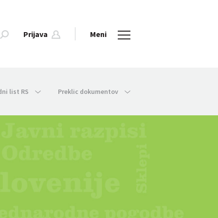
Prijava
Meni
dni list RS
Preklic dokumentov