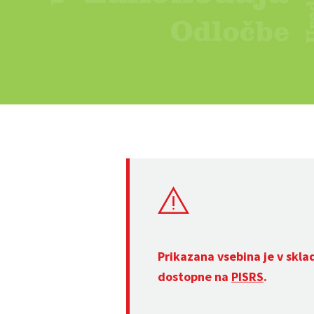
Prikazana vsebina je v skla
dostopne na
PISRS
.