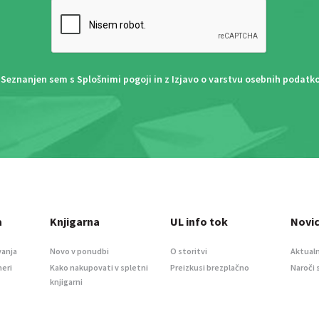
Seznanjen sem s
Splošnimi pogoji
in z
Izjavo o varstvu osebnih podatk
a
Knjigarna
UL info tok
Novi
vanja
Novo v ponudbi
O storitvi
Aktualn
meri
Kako nakupovati v spletni
Preizkusi brezplačno
Naroči 
knjigarni