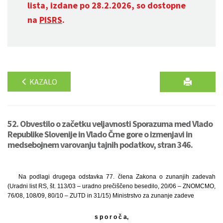
lista, izdane po 28.2.2026, so dostopne
na
PISRS
.
KAZALO
52. Obvestilo o začetku veljavnosti Sporazuma med Vlado
Republike Slovenije in Vlado Črne gore o izmenjavi in
medsebojnem varovanju tajnih podatkov, stran 346.
Na podlagi drugega odstavka 77. člena Zakona o zunanjih zadevah
(Uradni list RS, št. 113/03 – uradno prečiščeno besedilo, 20/06 – ZNOMCMO,
76/08, 108/09, 80/10 – ZUTD in 31/15) Ministrstvo za zunanje zadeve
s p o r o č a,