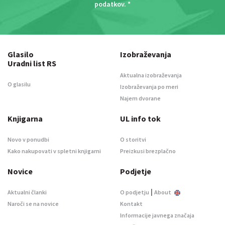
podatkov
. *
Glasilo
Izobraževanja
Uradni list RS
Aktualna izobraževanja
O glasilu
Izobraževanja po meri
Najem dvorane
Knjigarna
UL info tok
Novo v ponudbi
O storitvi
Kako nakupovati v spletni knjigarni
Preizkusi brezplačno
Novice
Podjetje
|
Aktualni članki
O podjetju
About
Naroči se na novice
Kontakt
Informacije javnega značaja