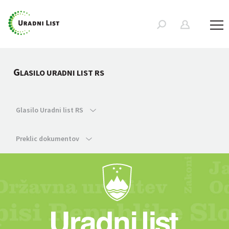
G
LASILO URADNI LIST RS
Glasilo Uradni list RS
Preklic dokumentov