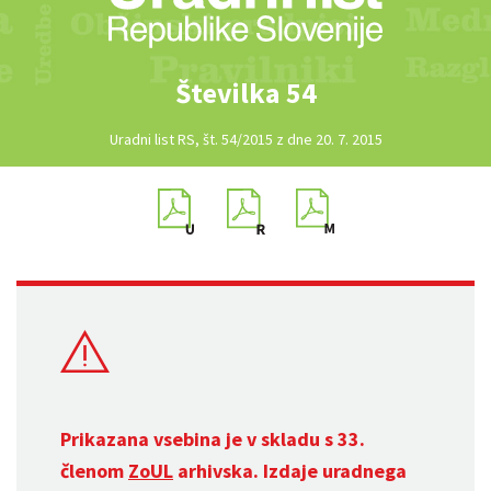
Številka 54
Uradni list RS, št. 54/2015 z dne 20. 7. 2015
Prikazana vsebina je v skladu s 33.
členom
ZoUL
arhivska. Izdaje uradnega