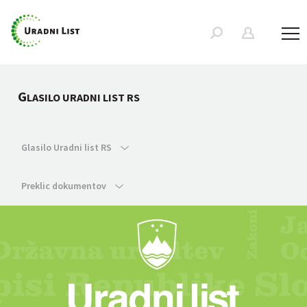
G
LASILO URADNI LIST RS
Glasilo Uradni list RS
Preklic dokumentov