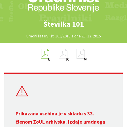
Številka 101
Uradni list RS, št. 101/2015 z dne 23. 12. 2015
Prikazana vsebina je v skladu s 33.
členom
ZoUL
arhivska. Izdaje uradnega