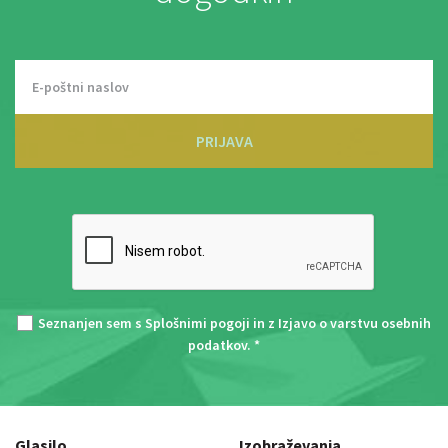
PRIJAVA
Seznanjen sem s
Splošnimi pogoji
in z
Izjavo o varstvu osebnih
podatkov
. *
Glasilo
Izobraževanja