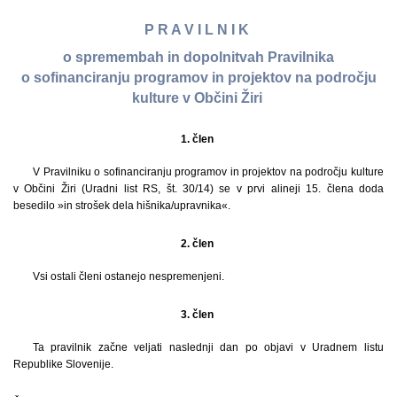
P R A V I L N I K
o spremembah in dopolnitvah Pravilnika
o sofinanciranju programov in projektov na področju
kulture v Občini Žiri
1. člen
V Pravilniku o sofinanciranju programov in projektov na področju kulture
v Občini Žiri (Uradni list RS, št. 30/14) se v prvi alineji 15. člena doda
besedilo »in strošek dela hišnika/upravnika«.
2. člen
Vsi ostali členi ostanejo nespremenjeni.
3. člen
Ta pravilnik začne veljati naslednji dan po objavi v Uradnem listu
Republike Slovenije.