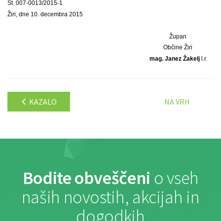
Št. 007-0013/2015-1
Žiri, dne 10. decembra 2015
Župan
Občine Žiri
mag. Janez Žakelj
l.r.
KAZALO
NA VRH
Bodite obveščeni
o vseh
naših novostih, akcijah in
dogodkih