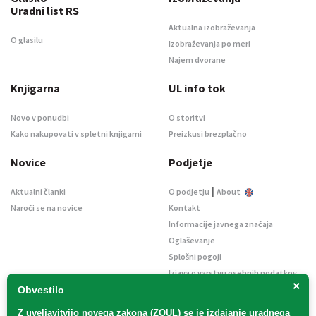
Uradni list RS
Aktualna izobraževanja
O glasilu
Izobraževanja po meri
Najem dvorane
Knjigarna
UL info tok
Novo v ponudbi
O storitvi
Kako nakupovati v spletni knjigarni
Preizkusi brezplačno
Novice
Podjetje
|
Aktualni članki
O podjetju
About
Naroči se na novice
Kontakt
Informacije javnega značaja
Oglaševanje
Splošni pogoji
Izjava o varstvu osebnih podatkov
×
E-dražbe
Obvestilo
Z uveljavitvijo
novega zakona (ZOUL)
se je
izdajanje uradnega