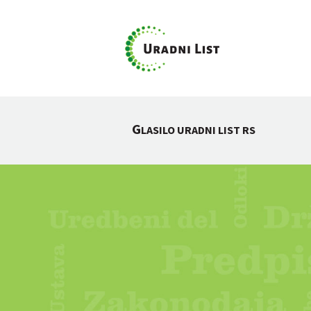
G
LASILO URADNI LIST RS