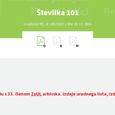
Številka 101
Uradni list RS, št. 101/2015 z dne 23. 12. 2015
du s 33. členom
ZoUL
arhivska. Izdaje uradnega lista, iz