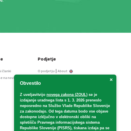
ov
. *
ce
Podjetje
|
i članki
O podjetju
About
se na novice
Kontakt
×
Obvestilo
Informacije javnega
značaja
Z uveljavitvijo
novega zakona (ZOUL)
se je
Oglaševanje
izdajanje uradnega lista s 1. 3. 2026 preneslo
Splošni pogoji
neposredno
na Službo Vlade Republike Slovenije
Izjava o varstvu osebnih
za zakonodajo
. Od tega datuma bodo vse objave
podatkov
dostopne izključno v elektronski obliki na
spletišču Pravnega informacijskega sistema
E-dražbe
Republike Slovenije (PISRS), tiskana izdaja pa se