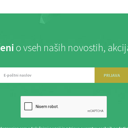
eni
o vseh naših novostih, akci
PRIJAVA