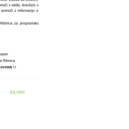
oči v obliki, določeni v
i pomoči z informacijo o
 Ribnica za programsko
Župan
e Ribnica
Levstek
l.r.
NA VRH