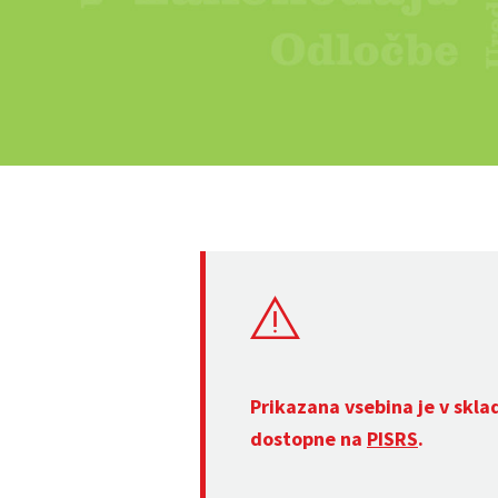
Prikazana vsebina je v skla
dostopne na
PISRS
.