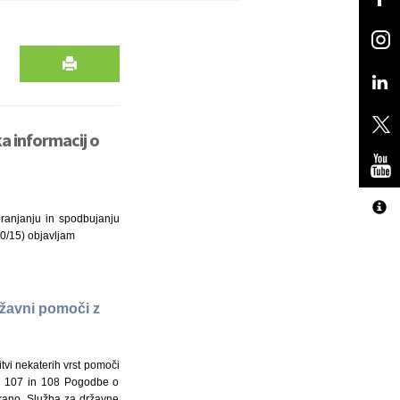
a informacij o
hranjanju in spodbujanju
90/15) objavljam
ržavni pomoči z
tvi nekaterih vrst pomoči
ov 107 in 108 Pogodbe o
ehrano, Služba za državne