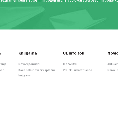
Seznanjen sem s
Splošnimi pogoji
in z
Izjavo o varstvu osebnih podatk
a
Knjigarna
UL info tok
Novi
vanja
Novo v ponudbi
O storitvi
Aktualn
meri
Kako nakupovati v spletni
Preizkusi brezplačno
Naroči 
knjigarni