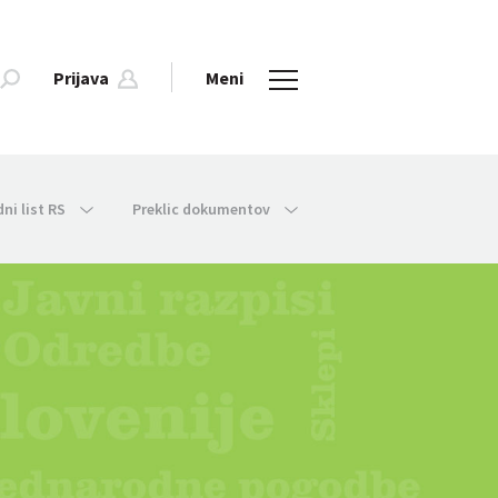
Prijava
Meni
dni list RS
Preklic dokumentov