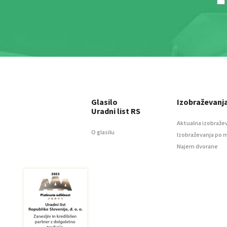
Glasilo
Izobraževanj
Uradni list RS
Aktualna izobraže
O glasilu
Izobraževanja po 
Najem dvorane