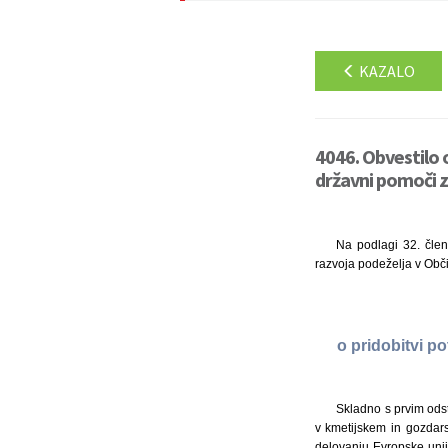
KAZALO
4046. Obvestilo 
državni pomoči z 
Na podlagi 32. člen
razvoja podeželja v Obči
o pridobitvi p
Skladno s prvim odst
v kmetijskem in gozdar
delovanju Evropske unije