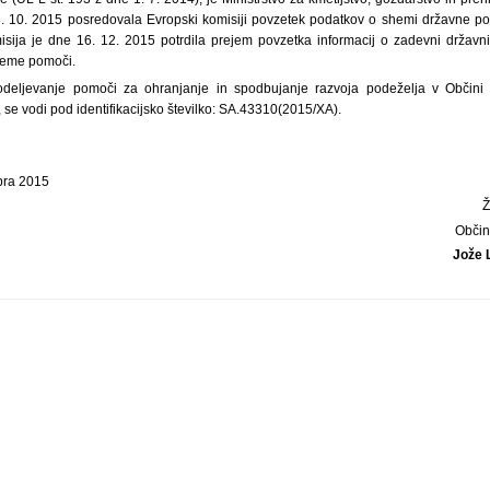
. 10. 2015 posredovala Evropski komisiji povzetek podatkov o shemi državne pom
misija je dne 16. 12. 2015 potrdila prejem povzetka informacij o zadevni državn
 sheme pomoči.
eljevanje pomoči za ohranjanje in spodbujanje razvoja podeželja v Občini
e vodi pod identifikacijsko številko: SA.43310(2015/XA).
bra 2015
Občin
Jože 