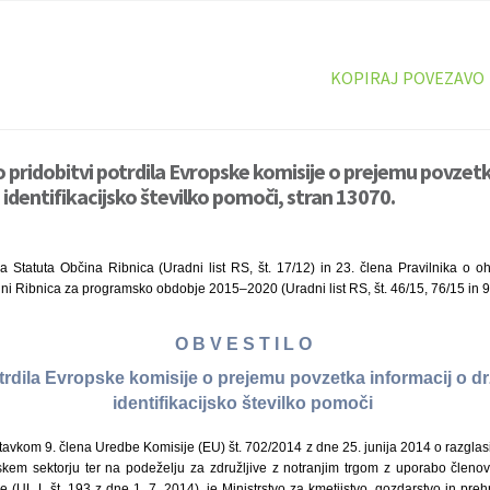
KOPIRAJ POVEZAVO
o pridobitvi potrdila Evropske komisije o prejemu povzetk
identifikacijsko številko pomoči, stran 13070.
a Statuta Občina Ribnica (Uradni list RS, št. 17/12) in 23. člena Pravilnika o o
ni Ribnica za programsko obdobje 2015–2020 (Uradni list RS, št. 46/15, 76/15 in 
O B V E S T I L O
otrdila Evropske komisije o prejemu povzetka informacij o d
identifikacijsko številko pomoči
avkom 9. člena Uredbe Komisije (EU) št. 702/2014 z dne 25. junija 2014 o razglasi
skem sektorju ter na podeželju za združljive z notranjim trgom z uporabo člen
 (UL L št. 193 z dne 1. 7. 2014), je Ministrstvo za kmetijstvo, gozdarstvo in pr