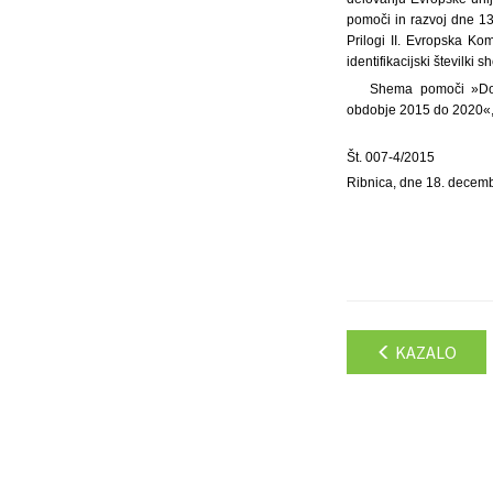
pomoči in razvoj dne 13
Prilogi II. Evropska Ko
identifikacijski številki
Shema pomoči »Dod
obdobje 2015 do 2020«, s
Št. 007-4/2015
Ribnica, dne 18. decem
KAZALO