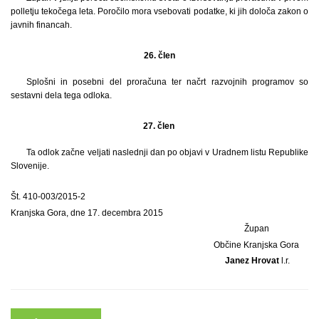
polletju tekočega leta. Poročilo mora vsebovati podatke, ki jih določa zakon o
javnih financah.
26.
člen
Splošni in posebni del proračuna ter načrt razvojnih programov so
sestavni dela tega odloka.
27. člen
Ta odlok začne veljati naslednji dan po objavi v Uradnem listu Republike
Slovenije.
Št. 410-003/2015-2
Kranjska Gora, dne 17. decembra 2015
Župan
Občine Kranjska Gora
Janez Hrovat
l.r.