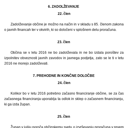
6. ZADOLŽEVANJE
22.
člen
Zadolževanje občine je možno na način in v skladu s 85. členom zakona
o javnih financah ter v okvirih, ki so določeni v splošnem delu proračuna.
23. člen
Občina se v letu 2016 ne bo zadolževala in ne bo izdala poroštev za
izpolnitev obveznosti javnih zavodov in javnega podjetja, zato se le ti v letu
2016 ne morejo zadolževati.
7. PREHODNE IN KONČNE DOLOČBE
24.
člen
Kolikor bo v letu 2016 potrebno začasno financiranje občine, se za čas
začasnega financiranja uporablja ta odlok in sklep o začasnem financiranju,
ki ga izda župan.
25. člen
Župan v juliju poroča občinskemu svetu o izvrševanju proračuna v prvem