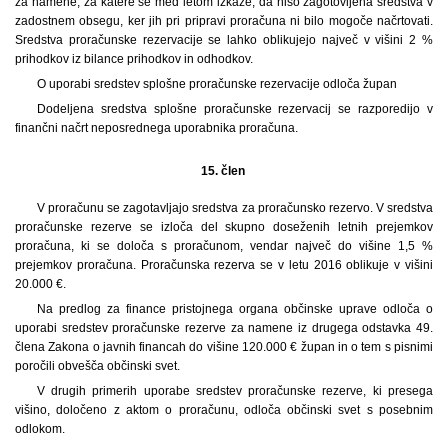
za namene, za katere se med letom izkaže, da niso zagotovljena sredstva v
zadostnem obsegu, ker jih pri pripravi proračuna ni bilo mogoče načrtovati.
Sredstva proračunske rezervacije se lahko oblikujejo največ v višini 2 %
prihodkov iz bilance prihodkov in odhodkov.
O uporabi sredstev splošne proračunske rezervacije odloča župan
Dodeljena sredstva splošne proračunske rezervacij se razporedijo v
finančni načrt neposrednega uporabnika proračuna.
15. člen
V proračunu se zagotavljajo sredstva za proračunsko rezervo. V sredstva
proračunske rezerve se izloča del skupno doseženih letnih prejemkov
proračuna, ki se določa s proračunom, vendar največ do višine 1,5 %
prejemkov proračuna. Proračunska rezerva se v letu 2016 oblikuje v višini
20.000 €.
Na predlog za finance pristojnega organa občinske uprave odloča o
uporabi sredstev proračunske rezerve za namene iz drugega odstavka 49.
člena Zakona o javnih financah do višine 120.000 € župan in o tem s pisnimi
poročili obvešča občinski svet.
V drugih primerih uporabe sredstev proračunske rezerve, ki presega
višino, določeno z aktom o proračunu, odloča občinski svet s posebnim
odlokom.