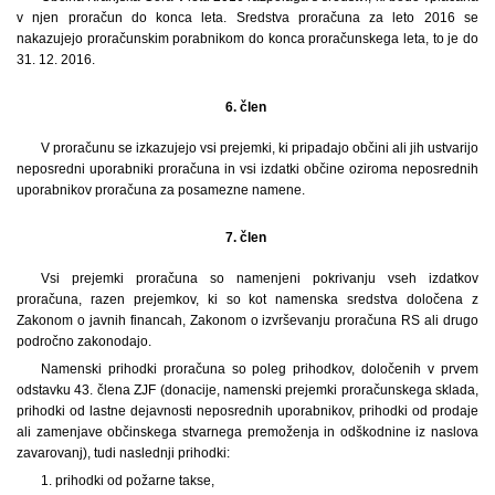
v njen proračun do konca leta. Sredstva proračuna za leto 2016 se
nakazujejo proračunskim porabnikom do konca proračunskega leta, to je do
31. 12. 2016.
6. člen
V proračunu se izkazujejo vsi prejemki, ki pripadajo občini ali jih ustvarijo
neposredni uporabniki proračuna in vsi izdatki občine oziroma neposrednih
uporabnikov proračuna za posamezne namene.
7. člen
Vsi prejemki proračuna so namenjeni pokrivanju vseh izdatkov
proračuna, razen prejemkov, ki so kot namenska sredstva določena z
Zakonom o javnih financah, Zakonom o izvrševanju proračuna RS ali drugo
področno zakonodajo.
Namenski prihodki proračuna so poleg prihodkov, določenih v prvem
odstavku 43. člena ZJF (donacije, namenski prejemki proračunskega sklada,
prihodki od lastne dejavnosti neposrednih uporabnikov, prihodki od prodaje
ali zamenjave občinskega stvarnega premoženja in odškodnine iz naslova
zavarovanj), tudi naslednji prihodki:
1. prihodki od požarne takse,