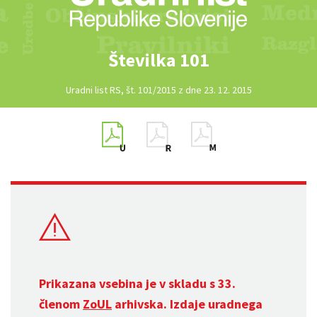
Številka 101
Uradni list RS, št. 101/2015 z dne 23. 12. 2015
Prikazana vsebina je v skladu s 33.
členom
ZoUL
arhivska. Izdaje uradnega