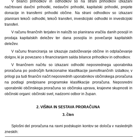
V bilanci prihodkov in odhodkov so na strani prihodkov izkazani
načrtovani davčni prihodki, nedavčni prihodki, kapitalski prihodki, prejete
donacije in transferni prihodki občine. Na strani odhodkov so izkazani
planirani tekoči odhodki, tekoči transferi, investicijski odhodki in investicijski
transferi.
V računu finančnih terjatev in naložb so planirana vračila danih posojil in
prodaja kapitalskih deležev ter dana posojila in povečanje kapitalskih
deležev.
V računu financiranja se izkazuje zadolževanje občine in odplačevanje
dolgov, ki je povezano s financiranjem salda bilance prihodkov in odhodkov.
V finančnem načrtu so izkazani odhodki neposrednega uporabnika
proračuna po področjih funkcionalne klasifikacije javnofinančnih izdatkov, v
prilogi pa tudi finančni načrt neposrednih uporabnikov občinskega proračuna
na podlagi predpisane programske klasifikacije proračuna. Neposredni
uporabniki občinskega proračuna so občinska uprava, krajevne skupnosti in
občinski organi: občinski svet, nadzorni odbor in župan.
2. VIŠINA IN SESTAVA PRORAČUNA
3. člen
Splošni del proračuna na ravni podskupin kontov se določa v naslednjih
zneskih: