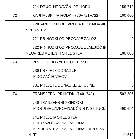
714 DRUGI NEDAVČNI PRIHODKI
158.710
72
KAPITALSKI PRIHODKI (720+721+722)
100.000
720 PRIHODKI OD PRODAJE OSNOVNIH
SREDSTEV
0
721 PRIHODKI OD PRODAJE ZALOG
0
722 PRIHODKI OD PRODAJE ZEMLJIŠČ IN
NEOPREDMETENIH SREDSTEV
100.000
73
PREJETE DONACIJE (730+731)
0
730 PREJETE DONACIJE
IZ DOMAČIH VIROV
0
731 PREJETE DONACIJE IZ TUJINE
0
74
TRANSFERNI PRIHODKI (740+741)
502.306
740 TRANSFERNI PRIHODKI
IZ DRUGIH JAVNOFINANČNIH INSTITUCIJ
490.694
741 PREJETA SREDSTVA
IZ DRŽAVNEGA PRORAČUNA
IZ SREDSTEV PRORAČUNA EVROPSKE
UNIJE
11.612