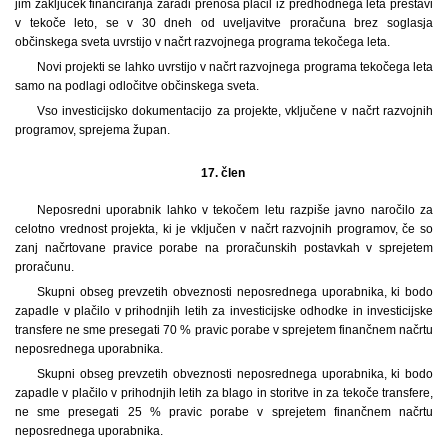
jim zaključek financiranja zaradi prenosa plačil iz predhodnega leta prestavi
v tekoče leto, se v 30 dneh od uveljavitve proračuna brez soglasja
občinskega sveta uvrstijo v načrt razvojnega programa tekočega leta.
Novi projekti se lahko uvrstijo v načrt razvojnega programa tekočega leta
samo na podlagi odločitve občinskega sveta.
Vso investicijsko dokumentacijo za projekte, vključene v načrt razvojnih
programov, sprejema župan.
17. člen
Neposredni uporabnik lahko v tekočem letu razpiše javno naročilo za
celotno vrednost projekta, ki je vključen v načrt razvojnih programov, če so
zanj načrtovane pravice porabe na proračunskih postavkah v sprejetem
proračunu.
Skupni obseg prevzetih obveznosti neposrednega uporabnika, ki bodo
zapadle v plačilo v prihodnjih letih za investicijske odhodke in investicijske
transfere ne sme presegati 70 % pravic porabe v sprejetem finančnem načrtu
neposrednega uporabnika.
Skupni obseg prevzetih obveznosti neposrednega uporabnika, ki bodo
zapadle v plačilo v prihodnjih letih za blago in storitve in za tekoče transfere,
ne sme presegati 25 % pravic porabe v sprejetem finančnem načrtu
neposrednega uporabnika.