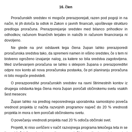
16. člen
Proračunskih sredstev ni mogoče prerazporejati, razen pod pogoji in na
način, ki jih določa ta odlok in Zakon o javnih financah, upoštevaje strukturo
predloga proračuna. Prerazporejanje sredstev med bilanco prihodkov in
odhodkov, računom finančnih terjatev in naložb in računom financiranja ni
dovoljeno.
Ne glede na prvi odstavek tega člena župan lahko prerazporedi
proračunska sredstva tako, da spremeni namen in višino sredstev, če s tem ni
bistveno ogroženo izvajanje nalog, za katere so bila sredstva zagotovljena.
Med izvrševanjem proračuna se lahko s sklepom župana o prerazporeditvi
odpre nov konto ali nova proračunska postavka, če pri planiranju proračuna
ni bilo mogoče predvideti.
O prerazporeditvi proračunskih sredstev na ravni štirimestnih kontov iz
drugega odstavka tega člena mora župan poročati občinskemu svetu vsakih
šest mesecev.
Župan lahko na predlog neposrednega uporabnika samostojno poveča
vrednost projekta iz načrta razvojnih programov največ do 20 % vrednosti
projekta in mora o tem poročati občinskemu svetu.
O povečanju vrednosti projekta nad 20 % odloča občinski svet.
Projekti, ki niso uvrščeni v načrt razvojnega programa tekočega leta in se