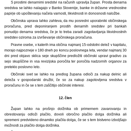
S prostimi denarnimi sredstvi na računih upravlja župan. Prosta denarna
sredstva se lahko nalagajo v Banko Slovenije, banke in državne vrednostne
papirje ob upoštevanju načela varnosti, likvidnosti in donosnosti naložbe.
Občinska uprava lahko zahteva, da mu posredni uporabniki občinskega
proračuna, pred deponiranjem prostih denarnih sredstev pri bankah
ponudijo denarna sredstva, če je to treba zaradi zagotavljanja likvidnostnih
sredstev oziroma za izvrševanje občinskega proračuna.
Pravne osebe, v katerih ima občina najmanj 15-odstotni delež v kapitalu,
morajo najpozneje v 180 dneh po koncu poslovnega leta, vendar najmanj 30
dni pred objavo sklica seje skupščine predložiti občinski upravi gradivo za
sejo skupščine in vsa revizijska poročila ter poročila nadzornih organov za
preteklo poslovno leto.
Občinski svet se lahko na predlog župana odloči za nakup delnic ali
deleža v gospodarski družbi, če so za nakup zagotovljena sredstva v
proračunu in če se s tem zaščitijo občinski interesi.
12. člen
Župan lahko na prošnjo dolžnika ob primernem zavarovanju in
obrestovanju odloži plačilo, dovoli obročno plačilo dolga dolžnika ali
spremeni predvideno dinamiko plačila dolga, če se s tem bistveno izboljšajo
možnosti za plačilo dolga dolžnika.