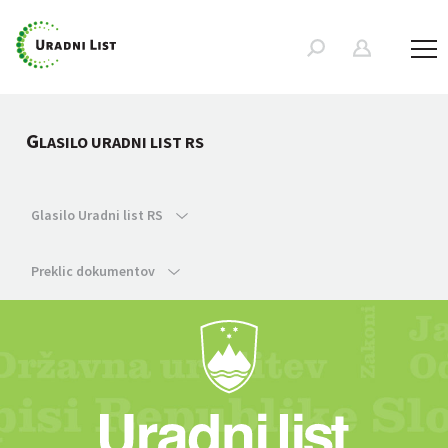
G
LASILO URADNI LIST RS
Glasilo Uradni list RS
Preklic dokumentov