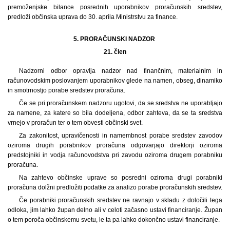
premoženjske bilance posrednih uporabnikov proračunskih sredstev,
predloži občinska uprava do 30. aprila Ministrstvu za finance.
5. PRORAČUNSKI NADZOR
21.
člen
Nadzorni odbor opravlja nadzor nad finančnim, materialnim in
računovodskim poslovanjem uporabnikov glede na namen, obseg, dinamiko
in smotrnostjo porabe sredstev proračuna.
Če se pri proračunskem nadzoru ugotovi, da se sredstva ne uporabljajo
za namene, za katere so bila dodeljena, odbor zahteva, da se ta sredstva
vrnejo v proračun ter o tem obvesti občinski svet.
Za zakonitost, upravičenosti in namembnost porabe sredstev zavodov
oziroma drugih porabnikov proračuna odgovarjajo direktorji oziroma
predstojniki in vodja računovodstva pri zavodu oziroma drugem porabniku
proračuna.
Na zahtevo občinske uprave so posredni oziroma drugi porabniki
proračuna dolžni predložiti podatke za analizo porabe proračunskih sredstev.
Če porabniki proračunskih sredstev ne ravnajo v skladu z določili tega
odloka, jim lahko župan delno ali v celoti začasno ustavi financiranje. Župan
o tem poroča občinskemu svetu, le ta pa lahko dokončno ustavi financiranje.