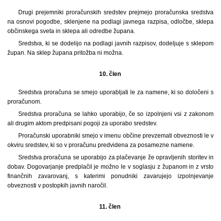
Drugi prejemniki proračunskih sredstev prejmejo proračunska sredstva
na osnovi pogodbe, sklenjene na podlagi javnega razpisa, odločbe, sklepa
občinskega sveta in sklepa ali odredbe župana.
Sredstva, ki se dodelijo na podlagi javnih razpisov, dodeljuje s sklepom
župan. Na sklep župana pritožba ni možna.
10. člen
Sredstva proračuna se smejo uporabljati le za namene, ki so določeni s
proračunom.
Sredstva proračuna se lahko uporabijo, če so izpolnjeni vsi z zakonom
ali drugim aktom predpisani pogoji za uporabo sredstev.
Proračunski uporabniki smejo v imenu občine prevzemati obveznosti le v
okviru sredstev, ki so v proračunu predvidena za posamezne namene.
Sredstva proračuna se uporabijo za plačevanje že opravljenih storitev in
dobav. Dogovarjanje predplačil je možno le v soglasju z županom in z vrsto
finančnih zavarovanj, s katerimi ponudniki zavarujejo izpolnjevanje
obveznosti v postopkih javnih naročil.
11. člen