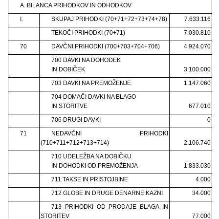
A. BILANCA PRIHODKOV IN ODHODKOV
I.
SKUPAJ PRIHODKI (70+71+72+73+74+78)
7.633.116
TEKOČI PRIHODKI (70+71)
7.030.810
70
DAVČNI PRIHODKI (700+703+704+706)
4.924.070
700 DAVKI NA DOHODEK
IN DOBIČEK
3.100.000
703 DAVKI NA PREMOŽENJE
1.147.060
704 DOMAČI DAVKI NA BLAGO
IN STORITVE
677.010
706 DRUGI DAVKI
0
71
NEDAVČNI PRIHODKI
(710+711+712+713+714)
2.106.740
710 UDELEŽBA NA DOBIČKU
IN DOHODKI OD PREMOŽENJA
1.833.030
711 TAKSE IN PRISTOJBINE
4.000
712 GLOBE IN DRUGE DENARNE KAZNI
34.000
713 PRIHODKI OD PRODAJE BLAGA IN
STORITEV
77.000