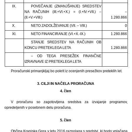
IX.
POVEČANJE (ZMANJŠANJE) SREDSTEV
NA RAČUNIH (III.+VI.+X.) = (I.+IV.+VII.) –
–
(II.+V.+VIII.)
1.280.866
X.
NETO ZADOLŽEVANJE (VII. – VIII.)
0
XI.
NETO FINANCIRANJE (VI.+X.-IX.)
1.280.866
STANJE SREDSTEV NA RAČUNIH OB
KONCU PRETEKLEGA LETA
1.280.866
– OD TEGA PRESEŽEK FINANČNE
IZRAVNAVE IZ PRETEKLEGA LETA
Proračunski primanjkljaj bo pokrit iz ocenjenih presežkov preteklih let.
3. CILJI IN NAČELA PRORAČUNA
4. člen
V proračunu so zagotovljena sredstva za izvajanje programov,
opredeljenih v posebnem delu proračuna.
5. člen
Občina Kranjska Gora v letu 2016 razpolaga s sredstvi, ki bodo vplačana