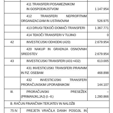
411 TRANSFERI POSAMEZNIKOM
IN GOSPODINJSTVOM
1.147.954
412 TRANSFERI NEPROFITNIM
ORGANIZACIJAM IN USTANOVAM
526.975
413 DRUGI TEKOČI DOMAČI TRANSFERI
1.367.771
414 TEKOČI TRANSFERI V TUJINO
0
42
INVESTICIJSKI ODHODKI (420)
2.679.954
420 NAKUP IN GRADNJA OSNOVNIH
SREDSTEV
2.679.954
43
INVESTICIJSKI TRANSFERI (431+432)
613.005
431 INVESTICIJSKI TRANSFERI PRAVNIM
IN FIZ. OSEBAM
468.898
432 INVESTICIJSKI TRANSFERI
PRORAČUNSKIM UPORABNIKOM
144.107
III.
PRORAČUNSKI PRESEŽEK
–
(PRIMANJKLJAJ) (I.–II.)
1.280.866
B. RAČUN FINANČNIH TERJATEV IN NALOŽB
75 IV.
PREJETA VRAČILA DANIH POSOJIL IN