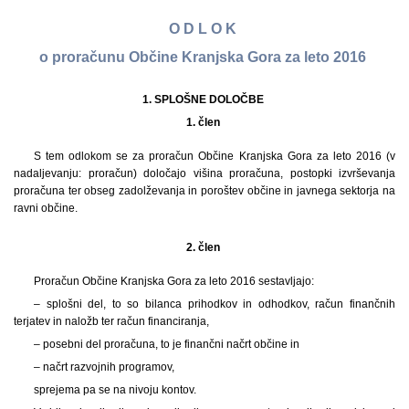
O D L O K
o proračunu Občine Kranjska Gora za leto 2016
1. SPLOŠNE DOLOČBE
1. člen
S tem odlokom se za proračun Občine Kranjska Gora za leto 2016 (v
nadaljevanju: proračun) določajo višina proračuna, postopki izvrševanja
proračuna ter obseg zadolževanja in poroštev občine in javnega sektorja na
ravni občine.
2. člen
Proračun Občine Kranjska Gora za leto 2016 sestavljajo:
– splošni del, to so bilanca prihodkov in odhodkov, račun finančnih
terjatev in naložb ter račun financiranja,
– posebni del proračuna, to je finančni načrt občine in
– načrt razvojnih programov,
sprejema pa se na nivoju kontov.