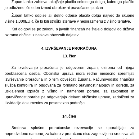
Župan lahko zahteva takojšnje plačilo celotnega dolga, katerega plačilo
je odloženo, če eden izmed obrokov ni pravočasno plačan.
Župan lahko odpiše ali delno odpiše plačilo dolga največ do skupne
višine 1.000
EUR, če bi bili stroški izterjave v nesorazmerju z višino terjatve.
Kot dolgovi se po zakonu o javnih financah ne štejejo dolgovi do države
oziroma občine iz naslova obveznih dajatev.
4. IZVRŠEVANJE PRORAČUNA
13.
člen
Za izvrševanje proračuna je odgovoren župan, oziroma od njega
pooblaščena oseba. Občinska uprava mora redno mesečno spremljati
izvrševanje proračuna in o tem obveščati župana. Računovodsko finančna
služba kontrolira in odgovarja za formalno pravilnost nalogov in odredb, za
usklajenost izplačil z višino in namenom porabe, za zakonitost in
upravičenost porabe pa odgovarjajo delavci občinske uprave, zadolženi za
likvidacijo dokumentov za posamezna področja.
14. člen
Sredstva splošne proračunske rezervacije se uporabljajo za
nepredvidene namene, za katere v proračunu niso zagotovljena sredstva, ali