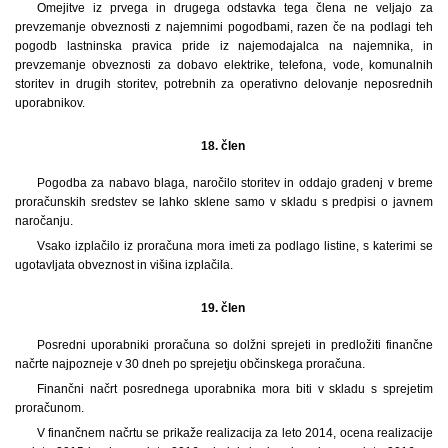
Omejitve iz prvega in drugega odstavka tega člena ne veljajo za
prevzemanje obveznosti z najemnimi pogodbami, razen če na podlagi teh
pogodb lastninska pravica pride iz najemodajalca na najemnika, in
prevzemanje obveznosti za dobavo elektrike, telefona, vode, komunalnih
storitev in drugih storitev, potrebnih za operativno delovanje neposrednih
uporabnikov.
18. člen
Pogodba za nabavo blaga, naročilo storitev in oddajo gradenj v breme
proračunskih sredstev se lahko sklene samo v skladu s predpisi o javnem
naročanju.
Vsako izplačilo iz proračuna mora imeti za podlago listine, s katerimi se
ugotavljata obveznost in višina izplačila.
19. člen
Posredni uporabniki proračuna so dolžni sprejeti in predložiti finančne
načrte najpozneje v 30 dneh po sprejetju občinskega proračuna.
Finančni načrt posrednega uporabnika mora biti v skladu s sprejetim
proračunom.
V finančnem načrtu se prikaže realizacija za leto 2014, ocena realizacije