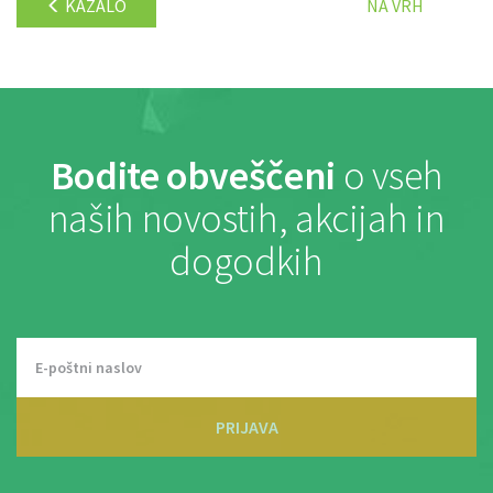
KAZALO
NA VRH
Bodite obveščeni
o vseh
naših novostih, akcijah in
dogodkih
PRIJAVA