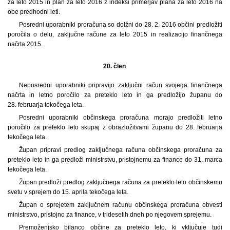
za leto 2015 in plan za leto 2016 z indeksi primerjav plana za leto 2016 na
obe predhodni leti.
Posredni uporabniki proračuna so dolžni do 28. 2. 2016 občini predložiti
poročila o delu, zaključne račune za leto 2015 in realizacijo finančnega
načrta 2015.
20. člen
Neposredni uporabniki pripravijo zaključni račun svojega finančnega
načrta in letno poročilo za preteklo leto in ga predložijo županu do
28. februarja tekočega leta.
Posredni uporabniki občinskega proračuna morajo predložiti letno
poročilo za preteklo leto skupaj z obrazložitvami županu do 28. februarja
tekočega leta.
Župan pripravi predlog zaključnega računa občinskega proračuna za
preteklo leto in ga predloži ministrstvu, pristojnemu za finance do 31. marca
tekočega leta.
Župan predloži predlog zaključnega računa za preteklo leto občinskemu
svetu v sprejem do 15. aprila tekočega leta.
Župan o sprejetem zaključnem računu občinskega proračuna obvesti
ministrstvo, pristojno za finance, v tridesetih dneh po njegovem sprejemu.
Premoženjsko bilanco občine za preteklo leto, ki vključuje tudi