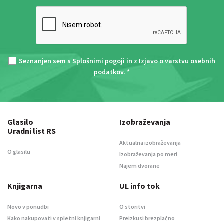
Seznanjen sem s
Splošnimi pogoji
in z
Izjavo o varstvu osebnih
podatkov
. *
Glasilo
Izobraževanja
Uradni list RS
Aktualna izobraževanja
O glasilu
Izobraževanja po meri
Najem dvorane
Knjigarna
UL info tok
Novo v ponudbi
O storitvi
Kako nakupovati v spletni knjigarni
Preizkusi brezplačno