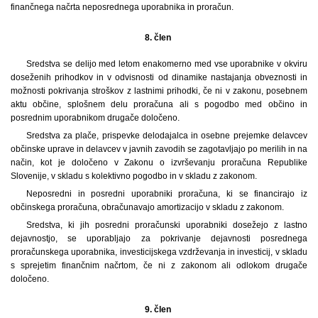
finančnega načrta neposrednega uporabnika in proračun.
8. člen
Sredstva se delijo med letom enakomerno med vse uporabnike v okviru
doseženih prihodkov in v odvisnosti od dinamike nastajanja obveznosti in
možnosti pokrivanja stroškov z lastnimi prihodki, če ni v zakonu, posebnem
aktu občine, splošnem delu proračuna ali s pogodbo med občino in
posrednim uporabnikom drugače določeno.
Sredstva za plače, prispevke delodajalca in osebne prejemke delavcev
občinske uprave in delavcev v javnih zavodih se zagotavljajo po merilih in na
način, kot je določeno v Zakonu o izvrševanju proračuna Republike
Slovenije, v skladu s kolektivno pogodbo in v skladu z zakonom.
Neposredni in posredni uporabniki proračuna, ki se financirajo iz
občinskega proračuna, obračunavajo amortizacijo v skladu z zakonom.
Sredstva, ki jih posredni proračunski uporabniki dosežejo z lastno
dejavnostjo, se uporabljajo za pokrivanje dejavnosti posrednega
proračunskega uporabnika, investicijskega vzdrževanja in investicij, v skladu
s sprejetim finančnim načrtom, če ni z zakonom ali odlokom drugače
določeno.
9. člen