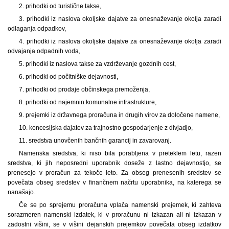
2. prihodki od turistične takse,
3. prihodki iz naslova okoljske dajatve za onesnaževanje okolja zaradi
odlaganja odpadkov,
4. prihodki iz naslova okoljske dajatve za onesnaževanje okolja zaradi
odvajanja odpadnih voda,
5. prihodki iz naslova takse za vzdrževanje gozdnih cest,
6. prihodki od počitniške dejavnosti,
7. prihodki od prodaje občinskega premoženja,
8. prihodki od najemnin komunalne infrastrukture,
9. prejemki iz državnega proračuna in drugih virov za določene namene,
10. koncesijska dajatev za trajnostno gospodarjenje z divjadjo,
11. sredstva unovčenih bančnih garancij in zavarovanj.
Namenska sredstva, ki niso bila porabljena v preteklem letu, razen
sredstva, ki jih neposredni uporabnik doseže z lastno dejavnostjo, se
prenesejo v proračun za tekoče leto. Za obseg prenesenih sredstev se
povečata obseg sredstev v finančnem načrtu uporabnika, na katerega se
nanašajo.
Če se po sprejemu proračuna vplača namenski prejemek, ki zahteva
sorazmeren namenski izdatek, ki v proračunu ni izkazan ali ni izkazan v
zadostni višini, se v višini dejanskih prejemkov povečata obseg izdatkov