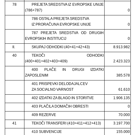
78
PREJETA SREDSTVA IZ EVROPSKE UNIJE
(786+787)
0
786 OSTALA PREJETA SREDSTVA
IZ PRORAČUNA EVROPSKE UNIJE
0
787 PREJETA SREDSTVA OD DRUGIH
EVROPSKIH INSTITUCIJ
0
II.
SKUPAJ ODHODKI (40+41+42+43)
8.913.982
40
TEKOČI ODHODKI
(400+401+402+403+409)
2.423.323
400 PLAČE IN DRUGI IZDATKI
ZAPOSLENIM
385.578
401 PRISPEVKI DELODAJALCEV
ZA SOCIALNO VARNOST
61.610
402 IZDATKI ZA BLAGO IN STORITVE
1.906.135
403 PLAČILA DOMAČIH OBRESTI
0
409 REZERVE
70.000
41
TEKOČI TRANSFERI (410+411+412+413)
3.197.700
410 SUBVENCIJE
155.000