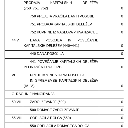
PRODAJA KAPITALSKIH DELEŽEV
(750+751+752)
0
750 PREJETA VRAČILA DANIH POSOJIL
0
751 PRODAJA KAPITALSKIH DELEŽEV
0
752 KUPNINE IZ NASLOVA PRIVATIZACIJE
0
44 V.
DANA POSOJILA IN POVEČANJE
KAPITALSKIH DELEŽEV (440+441)
0
440 DANA POSOJILA
0
441 POVEČANJE KAPITALSKIH DELEŽEV
IN FINANČNIH NALOŽB
0
VI.
PREJETA MINUS DANA POSOJILA
IN SPREMEMBE KAPITALSKIH DELEŽEV
(IV.–V.)
0
C. RAČUN FINANCIRANJA
50 VII.
ZADOLŽEVANJE (500)
0
500 DOMAČE ZADOLŽEVANJE
0
55 VIII.
ODPLAČILA DOLGA (550)
0
550 ODPLAČILA DOMAČEGA DOLGA
0