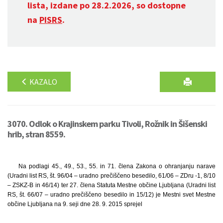
lista, izdane po 28.2.2026, so dostopne
na
PISRS
.
KAZALO
3070. Odlok o Krajinskem parku Tivoli, Rožnik in Šišenski
hrib, stran 8559.
Na podlagi 45., 49., 53., 55. in 71. člena Zakona o ohranjanju narave
(Uradni list RS, št. 96/04 – uradno prečiščeno besedilo, 61/06 – ZDru -1, 8/10
– ZSKZ-B in 46/14) ter 27. člena Statuta Mestne občine Ljubljana (Uradni list
RS, št. 66/07 – uradno prečiščeno besedilo in 15/12) je Mestni svet Mestne
občine Ljubljana na 9. seji dne 28. 9. 2015 sprejel