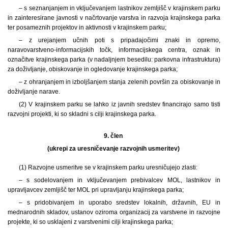
– s seznanjanjem in vključevanjem lastnikov zemljišč v krajinskem parku
in zainteresirane javnosti v načrtovanje varstva in razvoja krajinskega parka
ter posameznih projektov in aktivnosti v krajinskem parku;
– z urejanjem učnih poti s pripadajočimi znaki in opremo,
naravovarstveno-informacijskih točk, informacijskega centra, oznak in
označitve krajinskega parka (v nadaljnjem besedilu: parkovna infrastruktura)
za doživljanje, obiskovanje in ogledovanje krajinskega parka;
– z ohranjanjem in izboljšanjem stanja zelenih površin za obiskovanje in
doživljanje narave.
(2) V krajinskem parku se lahko iz javnih sredstev financirajo samo tisti
razvojni projekti, ki so skladni s cilji krajinskega parka.
9. člen
(ukrepi za uresničevanje razvojnih usmeritev)
(1) Razvojne usmeritve se v krajinskem parku uresničujejo zlasti:
– s sodelovanjem in vključevanjem prebivalcev MOL, lastnikov in
upravljavcev zemljišč ter MOL pri upravljanju krajinskega parka;
– s pridobivanjem in uporabo sredstev lokalnih, državnih, EU in
mednarodnih skladov, ustanov oziroma organizacij za varstvene in razvojne
projekte, ki so usklajeni z varstvenimi cilji krajinskega parka;