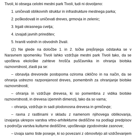
Tivoli, ki obsega celotni mestni park Tivoli, tudi ni dovoljeno:
1. uničevati oblikovnih struktur in infrastrukture mestnega parka;
2. poškodovati in uničevati dreves, grmovja in zelenic;
3. trgati okrasnega cvetja;
4. izvajati javnih prireditev;
5. hraniti vodnih in obvodnih živali.
(2) Ne glede na določbe 1. in 2. točke prejšnjega odstavka se v
Naravnem spomeniku Tivoli lahko vzdržuje mestni park Tivoli tako, da se
upošteva ekološke zahteve hrošča puščavnika in ohranja biotska
raznovrstnost, zlasti pa se:
– obnavlja drevorede postopoma oziroma ciklično in na način, da se
ohranja ustrezno razporejenost dreves, pomembnih za ohranjanje biotske
raznovrstnosti;
– ohranja in vzdržuje drevesa, ki so pomembna z vidika biotske
raznovrstnosti, in drevesa izjemnih dimenzij, tako da so varna;
– ohranja, vzdržuje in sadi plodonosna drevesa in grmičevje;
– ravna z rastlinami v skladu z namenom njihovega oblikovanja,
izvajanja ukrepov varstva vrtno-arhitekturne dediščine na podlagi predpisov
s področja varstva kulturne dediščine, upoštevaje zgodovinske zasnove;
– izvaja samo tiste posege, ki so povezani z obnovitvijo ali vzdrževanjem