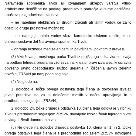
Naravnega spomenika Tivoli ali izvajanjem ukrepov varstva vrtno-
arhitekturne dediščine na podlagi predpisov s področja kulturne dediščine,
upoštevaje zgodovinske zasnove;
– ne napeljuje električnih ali drugih, zračnih ali talnih vodov, če za to
obstojijo druge prostorske možnosti;
– ne napeljuje talnih vodov skozi koreninske sisteme rastlin, ki so
bistveni sestavni del Naravnega spomenika Tivoli;
– ohranja razmerje med zelenicami in površinami, pokritimi z drevesi.
(3) Vzdrževanje mestnega parka Tivoli iz prejšnjega odstavka se izvaja
na podlagi letnega programa vzdrževanja, ki ga pripravi izvajalec, ki opravlja
obvezno javno gospodarsko službo urejanja in čiščenja javnih zelenih
površin, ZRSVN pa nanj poda soglasje.
(4) Ne glede na:
1. določbo 4. točke prvega odstavka tega člena je dovoljeno izvajati
javne prireditve na za to določenih mestih v načrtu upravljanja in s
predhodnim soglasjem ZRSVN;
2. določbo 24. točke drugega odstavka 10. člena tega odloka je v ribniku
Tivoli s predhodnim soglasjem ZRSVN dovoljeno izloviti živali tujerodnih vrst
in vlagati živali domorodnih vrst.
(5) Ne glede na določbe drugega odstavka 10. člena ter 1. in 2. točke
prvega odstavka tega člena je s predhodnim soglasjem ZRSVN dovoljena