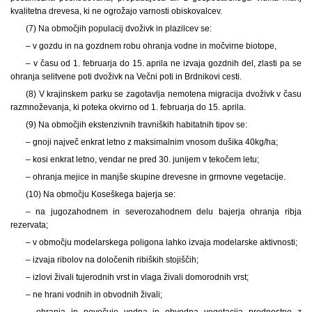
kvalitetna drevesa, ki ne ogrožajo varnosti obiskovalcev.
(7) Na območjih populacij dvoživk in plazilcev se:
– v gozdu in na gozdnem robu ohranja vodne in močvirne biotope,
– v času od 1. februarja do 15. aprila ne izvaja gozdnih del, zlasti pa se
ohranja selitvene poti dvoživk na Večni poti in Brdnikovi cesti.
(8) V krajinskem parku se zagotavlja nemotena migracija dvoživk v času
razmnoževanja, ki poteka okvirno od 1. februarja do 15. aprila.
(9) Na območjih ekstenzivnih travniških habitatnih tipov se:
– gnoji največ enkrat letno z maksimalnim vnosom dušika 40kg/ha;
– kosi enkrat letno, vendar ne pred 30. junijem v tekočem letu;
– ohranja mejice in manjše skupine drevesne in grmovne vegetacije.
(10) Na območju Koseškega bajerja se:
– na jugozahodnem in severozahodnem delu bajerja ohranja ribja
rezervata;
– v območju modelarskega poligona lahko izvaja modelarske aktivnosti;
– izvaja ribolov na določenih ribiških stojiščih;
– izlovi živali tujerodnih vrst in vlaga živali domorodnih vrst;
– ne hrani vodnih in obvodnih živali;
– ohranja in povečuje vodna in obvodna vegetacija prednostno z