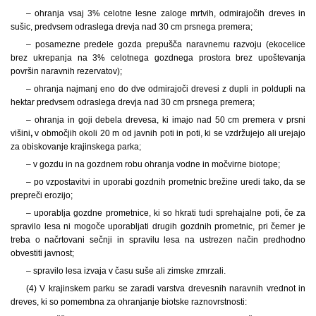
– ohranja vsaj 3% celotne lesne zaloge mrtvih, odmirajočih dreves in
sušic, predvsem odraslega drevja nad 30 cm prsnega premera;
– posamezne predele gozda prepušča naravnemu razvoju (ekocelice
brez ukrepanja na 3% celotnega gozdnega prostora brez upoštevanja
površin naravnih rezervatov);
– ohranja najmanj eno do dve odmirajoči drevesi z dupli in poldupli na
hektar predvsem odraslega drevja nad 30 cm prsnega premera;
– ohranja in goji debela drevesa, ki imajo nad 50 cm premera v prsni
višini
,
v območjih okoli 20 m od javnih poti in poti, ki se vzdržujejo ali urejajo
za obiskovanje krajinskega parka;
– v gozdu in na gozdnem robu ohranja vodne in močvirne biotope;
– po vzpostavitvi in uporabi gozdnih prometnic brežine uredi tako, da se
prepreči erozijo;
– uporablja gozdne prometnice, ki so hkrati tudi sprehajalne poti, če za
spravilo lesa ni mogoče uporabljati drugih gozdnih prometnic, pri čemer je
treba o načrtovani sečnji in spravilu lesa na ustrezen način predhodno
obvestiti javnost;
– spravilo lesa izvaja v času suše ali zimske zmrzali.
(4) V krajinskem parku se zaradi varstva drevesnih naravnih vrednot in
dreves, ki so pomembna za ohranjanje biotske raznovrstnosti: