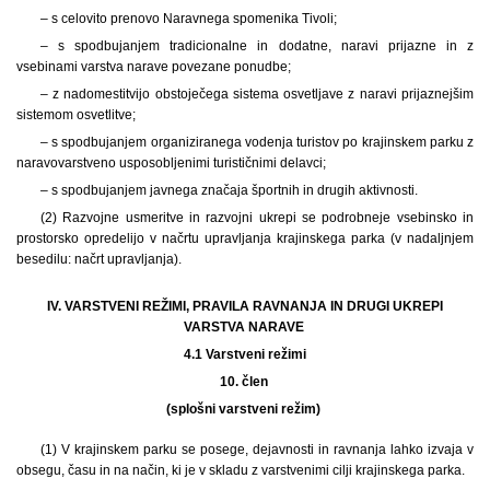
– s celovito prenovo Naravnega spomenika Tivoli;
– s spodbujanjem tradicionalne in dodatne, naravi prijazne in z
vsebinami varstva narave povezane ponudbe;
– z nadomestitvijo obstoječega sistema osvetljave z naravi prijaznejšim
sistemom osvetlitve;
– s spodbujanjem organiziranega vodenja turistov po krajinskem parku z
naravovarstveno usposobljenimi turističnimi delavci;
– s spodbujanjem javnega značaja športnih in drugih aktivnosti.
(2) Razvojne usmeritve in razvojni ukrepi se podrobneje vsebinsko in
prostorsko opredelijo v načrtu upravljanja krajinskega parka (v nadaljnjem
besedilu: načrt upravljanja).
IV. VARSTVENI REŽIMI, PRAVILA RAVNANJA IN DRUGI UKREPI
VARSTVA NARAVE
4.1
Varstveni režimi
10. člen
(splošni varstveni režim)
(1) V krajinskem parku se posege, dejavnosti in ravnanja lahko izvaja v
obsegu, času in na način, ki je v skladu z varstvenimi cilji krajinskega parka.