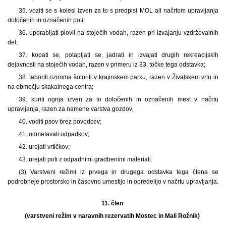
35. voziti se s kolesi izven za to s predpisi MOL ali načrtom upravljanja
določenih in označenih poti;
36. uporabljati plovil na stoječih vodah, razen pri izvajanju vzdrževalnih
del;
37. kopati se, potapljati se, jadrati in izvajati drugih rekreacijskih
dejavnosti na stoječih vodah, razen v primeru iz 33. točke tega odstavka;
38. taboriti oziroma šotoriti v krajinskem parku, razen v Živalskem vrtu in
na območju skakalnega centra;
39. kuriti ognja izven za to določenih in označenih mest v načrtu
upravljanja, razen za namene varstva gozdov;
40. voditi psov brez povodcev;
41. odmetavati odpadkov;
42. urejati vrtičkov;
43. urejati poti z odpadnimi gradbenimi materiali.
(3) Varstveni režimi iz prvega in drugega odstavka tega člena se
podrobneje prostorsko in časovno umestijo in opredelijo v načrtu upravljanja.
11. člen
(varstveni režim v naravnih rezervatih Mostec in Mali Rožnik)