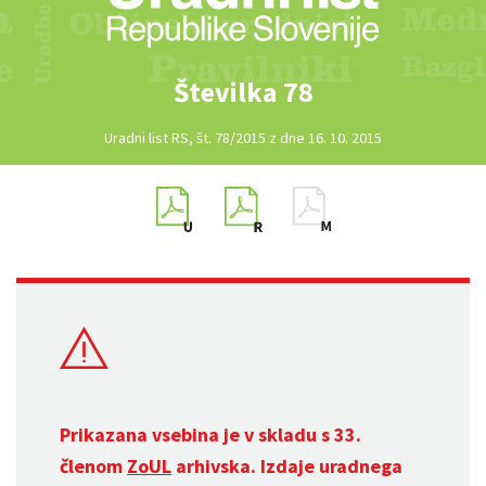
Številka 78
Uradni list RS, št. 78/2015 z dne 16. 10. 2015
Prikazana vsebina je v skladu s 33.
členom
ZoUL
arhivska. Izdaje uradnega