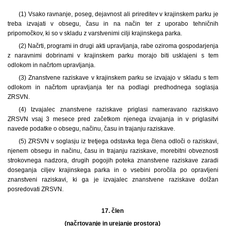
(1) Vsako ravnanje, poseg, dejavnost ali prireditev v krajinskem parku je
treba izvajati v obsegu, času in na način ter z uporabo tehničnih
pripomočkov, ki so v skladu z varstvenimi cilji krajinskega parka.
(2) Načrti, programi in drugi akti upravljanja, rabe oziroma gospodarjenja
z naravnimi dobrinami v krajinskem parku morajo biti usklajeni s tem
odlokom in načrtom upravljanja.
(3) Znanstvene raziskave v krajinskem parku se izvajajo v skladu s tem
odlokom in načrtom upravljanja ter na podlagi predhodnega soglasja
ZRSVN.
(4) Izvajalec znanstvene raziskave priglasi nameravano raziskavo
ZRSVN vsaj 3 mesece pred začetkom njenega izvajanja in v priglasitvi
navede podatke o obsegu, načinu, času in trajanju raziskave.
(5) ZRSVN v soglasju iz tretjega odstavka tega člena odloči o raziskavi,
njenem obsegu in načinu, času in trajanju raziskave, morebitni obveznosti
strokovnega nadzora, drugih pogojih poteka znanstvene raziskave zaradi
doseganja ciljev krajinskega parka in o vsebini poročila po opravljeni
znanstveni raziskavi, ki ga je izvajalec znanstvene raziskave dolžan
posredovati ZRSVN.
17. člen
(načrtovanje in urejanje prostora)