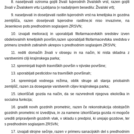
8. naseljevati oziroma gojiti živali tujerodnih živalskih vrst, razen gojiti
živali v Živalskem vrtu Ljubljana (v nadaljnjem besedilu: Živalski vrt);
9. naseljevati in doseljevati rastlin tujerodnih vrst na kmetijska in gozdna
zemljišča, razen doseljevati tujerodne rastline,
ki niso invazivne, na
Jesenkovo pot
s predhodnim soglasjem ZRSVN;
10. izvajati melioracij in uporabljati fitofarmacevtskih sredstev izven
obdelovalnih kmetijskih površin,
razen uporabljati fitofarmacevtska sredstva v
primeru izrednih zatiralnih ukrepov s predhodnim soglasjem ZRSVN;
11. rediti domačih živali v obsegu in na način, ki nista skladna z
varstvenimi cilji krajinskega parka;
12. spreminjati trajnih travniških površin v njivske površine;
13. uporabljati pesticidov na travniških površinah;
14. spreminjati vodnega režima, oblik struge ali stanja priobalnih
zemljišč, razen za doseganje varstvenih ciljev krajinskega parka;
15. izkoriščati gozda na način, da se razvrednoti njegova ekološka in
socialna funkcija;
16. graditi novih gozdnih prometnic, razen če rekonstrukcija obstoječih
gozdnih prometnic ni izvedljiva, in za namene izkoriščanja gozda ni mogoče
urediti pripravljenih gozdnih vlak, v skladu s predpisi, ki urejajo gozdove, ter
s predhodnim soglasjem ZRSVN;
17. izvajati strojne sečnje, razen v primeru sanacijskih del s predhodnim