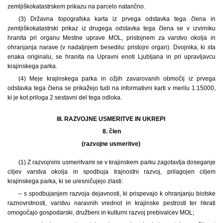
zemljiškokatastrskem prikazu na parcelo natančno.
(3) Državna topografska karta iz prvega odstavka tega člena in
zemljiškokatastrski prikaz iz drugega odstavka tega člena se v izvirniku
hranita pri organu Mestne uprave MOL, pristojnem za varstvo okolja in
ohranjanja narave (v nadaljnjem besedilu: pristojni organ). Dvojnika, ki sta
enaka originalu, se hranita na Upravni enoti Ljubljana in pri upravljavcu
krajinskega parka.
(4) Meje krajinskega parka in ožjih zavarovanih območij iz prvega
odstavka tega člena se prikažejo tudi na informativni karti v merilu 1:15000,
ki je kot priloga 2 sestavni del tega odloka.
III. RAZVOJNE USMERITVE IN UKREPI
8.
člen
(razvojne usmeritve)
(1) Z razvojnimi usmeritvami se v krajinskem parku zagotavlja doseganje
ciljev varstva okolja in spodbuja trajnostni razvoj, prilagojen ciljem
krajinskega parka, ki se uresničujejo zlasti:
– s spodbujanjem razvoja dejavnosti, ki prispevajo k ohranjanju biotske
raznovrstnosti, varstvu naravnih vrednot in krajinske pestrosti ter hkrati
omogočajo gospodarski, družbeni in kulturni razvoj prebivalcev MOL;