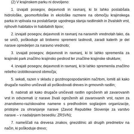
(2) V krajinskem parku ni dovoljeno:
1. izvajati posegov, dejavnosti in ravnanj, ki bi lahko poslabšala
hidrološke, geomorfološke in ekološke razmere na območju krajinskega
parka in vplivala na poslabšanje ugodnega stanja rastlinskih in živalskih vrst,
njihovih habitatov in habitatnih tipov;
2. izvajati posegov, dejavnosti in ravnanj na naravnih vrednotah tako, da
se uniči, poškoduje ali bistveno spremeni lastnosti, zaradi katerih je del
narave opredeljen za naravno vrednoto;
3. izvajati posegov, dejavnosti in ravnanj, ki bi lahko spremenila za
krajinski park značilno krajinsko pestrost ter značilne krajinske strukture;
4. izvajati posegov, dejavnosti in ravnanj, ki bi lahko spremenila značilno
reliefno izoblikovanost območja;
5. sekati, razen v skladu z gozdnogospodarskim načrtom, lomiti ali kako
drugače nasilno uničevati ali poškodovati dreves in grmovnih rastlin;
6. nabirati ali kako drugače uničevati rastlin ogroženih ali zavarovanih
vrst in odvzemati iz narave živali ogroženih ali zavarovanih vrst, razen za
znanstveno-raziskovalne namene s predhodnim soglasjem organizacije,
pristojne za ohranjanje narave (Zavod Republike Slovenije za varstvo
narave – v nadaljnjem besedilu: ZRSVN);
7. nameščati na drevesa znakov, gnezdilnic ali drugih predmetov na
način, ki poškoduje drevo;