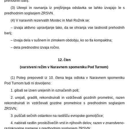
prehodnih barij.
(3) Ukrepi in ravnanja iz prejšnjega odstavka se lahko izvajajo le s
predhodnim soglasjem ZRSVN.
(4) V naravnih rezervatih Mostec in Mali Rožnik se:
– izvaja aktivno upravljanje tako, da se ohranja vse lastnosti prehodnih
barij;
– izvaja dela v sušnem in zimskem obdobju, ko so tla kompaktna;
– dela prednostno izvaja ročno.
12. člen
(varstveni režim v Naravnem spomeniku Pod Turnom)
(1) Poleg prepovedi iz 10. člena tega odloka v Naravnem spomeniku
Pod Turnom tudi ni dovoljeno:
1. gibati se izven urejenih in označenih poti;
2. urejati, graditi, rekonstruirati in vzdrževati gozdnih prometnic, razen
rekonstruirati in vzdrževati gozdne prometnice s predhodnim soglasjem
ZRSVN;
3. puščati sečnih ostankov na rastišču evropske gomoljčice;
4. nabirati rastlin prostoživečih vrst in njihovih delov, razen v znanstveno-
raziskovalne namene s predhodnim soglasjem ZRSVN;