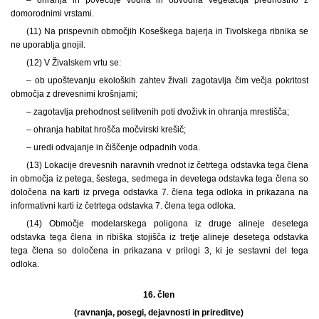
domorodnimi vrstami.
(11) Na prispevnih območjih Koseškega bajerja in Tivolskega ribnika se
ne uporablja gnojil.
(12) V Živalskem vrtu se:
– ob upoštevanju ekoloških zahtev živali zagotavlja čim večja pokritost
območja z drevesnimi krošnjami;
– zagotavlja prehodnost selitvenih poti dvoživk in ohranja mrestišča;
– ohranja habitat hrošča močvirski krešič;
– uredi odvajanje in čiščenje odpadnih voda.
(13) Lokacije drevesnih naravnih vrednot iz četrtega odstavka tega člena
in območja iz petega, šestega, sedmega in devetega odstavka tega člena so
določena na karti iz prvega odstavka 7. člena tega odloka in prikazana na
informativni karti iz četrtega odstavka 7. člena tega odloka.
(14) Območje modelarskega poligona iz druge alineje desetega
odstavka tega člena in ribiška stojišča iz tretje alineje desetega odstavka
tega člena so določena in prikazana v prilogi 3, ki je sestavni del tega
odloka.
16. člen
(ravnanja, posegi, dejavnosti in prireditve)