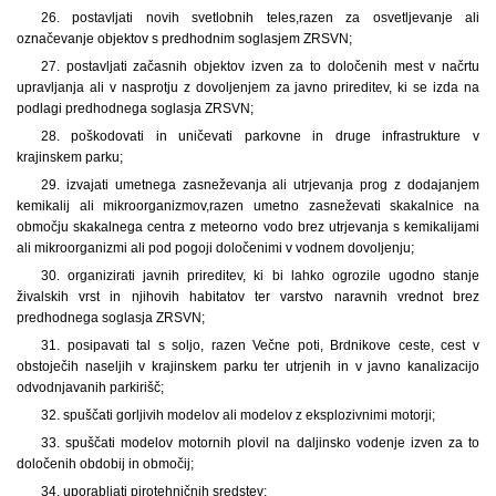
26. postavljati novih svetlobnih teles,
razen za osvetljevanje ali
označevanje objektov s predhodnim soglasjem ZRSVN;
27. postavljati začasnih objektov izven za to določenih mest v načrtu
upravljanja ali v nasprotju z dovoljenjem za javno prireditev, ki se izda na
podlagi predhodnega soglasja ZRSVN;
28. poškodovati in uničevati parkovne in druge infrastrukture v
krajinskem parku;
29. izvajati umetnega zasneževanja ali utrjevanja prog z dodajanjem
kemikalij ali mikroorganizmov,
razen umetno zasneževati skakalnice na
območju skakalnega centra z meteorno vodo brez utrjevanja s kemikalijami
ali mikroorganizmi ali pod pogoji določenimi v vodnem dovoljenju;
30. organizirati javnih prireditev, ki bi lahko ogrozile ugodno stanje
živalskih vrst in njihovih habitatov ter varstvo naravnih vrednot brez
predhodnega soglasja ZRSVN;
31. posipavati tal s soljo, razen Večne poti, Brdnikove ceste, cest v
obstoječih naseljih v krajinskem parku ter utrjenih in v javno kanalizacijo
odvodnjavanih parkirišč;
32. spuščati gorljivih modelov ali modelov z eksplozivnimi motorji;
33. spuščati modelov motornih plovil na daljinsko vodenje izven za to
določenih obdobij in območij;
34. uporabljati pirotehničnih sredstev;