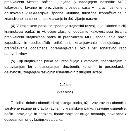
prebivalcem Mestne občine Ljubljana (v nadaljnjem besedilu: MOL)
kakovostno bivanje in preživljanje prostega časa v naravi, usmerjeno
obiskovanje v rekreacijske, športne, kulturne, turistične, izobraževalne in
znanstvene namene ter spoznavanje in doživljanje narave.
(4) V krajinskem parku se spodbuja trajnostni razvoj, ki je skladen s cilji
krajinskega parka, in vključuje zlasti omogočanje kakovostnega bivanja
prebivalcem krajinskega parka in prebivalcem MOL, spodbujanje novih
zaposlitev in podjetniških priložnosti, zmanjševanje obstoječega in
preprečevanje dodatnega obremenjevanja okolja ter sonaravno rabo
naravnih virov.
(5) Cilji krajinskega parka se uresničujejo z varstvom, financiranjem in
upravljanjem ter z usmerjanjem družbenih, kulturnih in gospodarskih
dejavnosti, izvajanjem razvojnih usmeritev in z drugimi ukrepi.
2. člen
(vsebina)
Ta odlok določa območje krajinskega parka, ožja zavarovana območja,
varstvene režime in pravila ravnanj v krajinskem parku, razvojne usmeritve,
način upravljanja in nadzora, financiranje ter druga ravnanja, povezana z
doseganjem ciljev krajinskega parka.