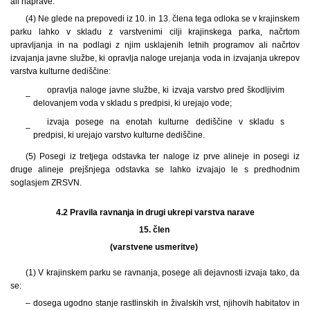
ali naprave.
(4) Ne glede na prepovedi iz 10. in 13. člena tega odloka se v krajinskem
parku lahko v skladu z varstvenimi cilji krajinskega parka, načrtom
upravljanja in na podlagi z njim usklajenih letnih programov ali načrtov
izvajanja javne službe, ki opravlja naloge urejanja voda in izvajanja ukrepov
varstva kulturne dediščine:
opravlja naloge javne službe, ki izvaja varstvo pred škodljivim
–
delovanjem voda v skladu s predpisi, ki urejajo vode;
izvaja posege na enotah kulturne dediščine v skladu s
–
predpisi, ki urejajo varstvo kulturne dediščine.
(5) Posegi iz tretjega odstavka ter naloge iz prve alineje in posegi iz
druge alineje prejšnjega odstavka se lahko izvajajo le s predhodnim
soglasjem ZRSVN.
4.2
Pravila ravnanja in drugi ukrepi varstva narave
15. člen
(varstvene usmeritve)
(1) V krajinskem parku se ravnanja, posege ali dejavnosti izvaja tako, da
se:
– dosega ugodno stanje rastlinskih in živalskih vrst, njihovih habitatov in