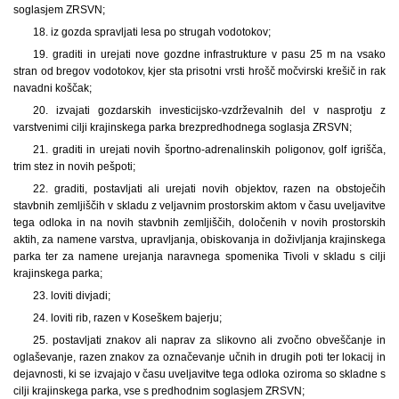
soglasjem ZRSVN;
18. iz gozda spravljati lesa po strugah vodotokov;
19. graditi in urejati nove gozdne infrastrukture v pasu 25 m na vsako
stran od bregov vodotokov, kjer sta prisotni vrsti hrošč močvirski krešič in rak
navadni koščak;
20. izvajati gozdarskih investicijsko-vzdrževalnih del v nasprotju z
varstvenimi cilji krajinskega parka brez
predhodnega soglasja ZRSVN;
21. graditi in urejati novih športno-adrenalinskih poligonov, golf igrišča,
trim stez in novih pešpoti;
22. graditi, postavljati ali urejati novih objektov, razen na obstoječih
stavbnih zemljiščih v skladu z veljavnim prostorskim aktom v času uveljavitve
tega odloka in na novih stavbnih zemljiščih, določenih v novih prostorskih
aktih, za namene varstva, upravljanja, obiskovanja in doživljanja krajinskega
parka ter za namene urejanja naravnega spomenika Tivoli v skladu s cilji
krajinskega parka;
23. loviti divjadi;
24. loviti rib, razen v Koseškem bajerju;
25. postavljati znakov ali naprav za slikovno ali zvočno obveščanje in
oglaševanje, razen znakov za označevanje učnih in drugih poti ter lokacij in
dejavnosti, ki se izvajajo v času uveljavitve tega odloka oziroma so skladne s
cilji krajinskega parka, vse s predhodnim soglasjem ZRSVN;