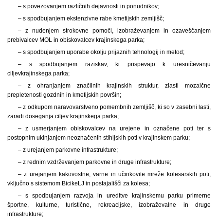
– s povezovanjem različnih dejavnosti in ponudnikov;
– s spodbujanjem ekstenzivne rabe kmetijskih zemljišč;
– z nudenjem strokovne pomoči, izobraževanjem in ozaveščanjem
prebivalcev MOL in obiskovalcev krajinskega parka;
– s spodbujanjem uporabe okolju prijaznih tehnologij in metod;
– s spodbujanjem raziskav, ki prispevajo k uresničevanju
ciljev
krajinskega parka;
– z ohranjanjem značilnih krajinskih struktur, zlasti mozaične
prepletenosti gozdnih in kmetijskih površin;
– z odkupom naravovarstveno pomembnih zemljišč, ki so v zasebni lasti,
zaradi doseganja ciljev krajinskega parka;
– z usmerjanjem obiskovalcev na urejene in označene poti ter s
postopnim ukinjanjem neoznačenih stihijskih poti v krajinskem parku;
– z urejanjem parkovne infrastrukture;
– z rednim vzdrževanjem parkovne in druge infrastrukture;
– z urejanjem kakovostne, varne in učinkovite mreže kolesarskih poti,
vključno s sistemom BicikeLJ in postajališči za kolesa;
– s spodbujanjem razvoja in ureditve krajinskemu parku primerne
športne, kulturne, turistične, rekreacijske, izobraževalne in druge
infrastrukture;