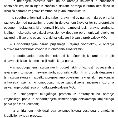
– z urejanjem prostora tako, da se ohranja kakovost in značilnost
obstoječe krajine in njenih značilnih struktur, ohranja kulturna dediščina in
izboljša oziroma zagotovi komunalna javna infrastruktura;
– s spodbujanjem trajnostne rabe naravnih virov na način, da se ohranja
ravnovesje med naravnimi procesi in delovanjem človeka ter se preprečuje
posege in dejavnosti, ki bi ogrozili biotsko raznovrstnost, naravne vrednote,
krajino in ekološko celovitost ekosistemov, dodatno obremenjevali okolje ter
razvrednotili zelene površine z vidika kakovosti bivanja prebivalcev MOL;
– s spodbujanjem naravi prijaznega urejanja vodotokov, ki ohranja
biotsko raznovrstnost v vodnih in obvodnih ekosistemih;
– s spodbujanjem turističnih, rekreacijskih, športnih, kulturnih in drugih
dejavnosti, ki so skladne s cilji krajinskega parka;
– s spodbujanjem razvoja novih podjetniških priložnosti, povezanih z
izvajanjem turističnih, rekreacijskih, športnih, kulturnih in drugih dejavnosti
ter razvoja storitev in izdelkov, prepoznano povezanih s krajinskim parkom, in
njihovega trženja, ki omogočajo nove zaposlitvene možnosti oziroma
ustvarjanje dodatnega prihodka prebivalcem MOL;
– z usmerjanjem mirujočega prometa iz notranjosti na obrobje
krajinskega parka in spodbujanjem usmerjenega obiskovanja krajinskega
parka peš ter s kolesom;
– z umirjanjem individualnega avtomobilskega cestnega prometa in
krepitvijo javnega prevoza;