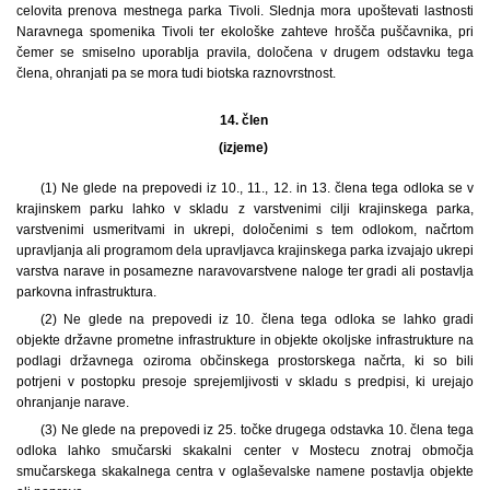
celovita prenova mestnega parka Tivoli. Slednja mora upoštevati lastnosti
Naravnega spomenika Tivoli ter ekološke zahteve hrošča puščavnika, pri
čemer se smiselno uporablja pravila, določena v drugem odstavku tega
člena, ohranjati pa se mora tudi biotska raznovrstnost.
14. člen
(izjeme)
(1) Ne glede na prepovedi iz 10., 11., 12. in 13. člena tega odloka se v
krajinskem parku lahko v skladu z varstvenimi cilji krajinskega parka,
varstvenimi usmeritvami in ukrepi, določenimi s tem odlokom, načrtom
upravljanja ali programom dela upravljavca krajinskega parka izvajajo ukrepi
varstva narave in posamezne naravovarstvene naloge ter gradi ali postavlja
parkovna infrastruktura.
(2) Ne glede na prepovedi iz 10. člena tega odloka se lahko gradi
objekte državne prometne infrastrukture in objekte okoljske infrastrukture na
podlagi državnega oziroma občinskega prostorskega načrta, ki so bili
potrjeni v postopku presoje sprejemljivosti v skladu s predpisi, ki urejajo
ohranjanje narave.
(3) Ne glede na prepovedi iz 25. točke drugega odstavka 10. člena tega
odloka lahko smučarski skakalni center v Mostecu znotraj območja
smučarskega skakalnega centra v oglaševalske namene postavlja objekte