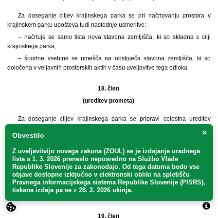
Za doseganje ciljev krajinskega parka se pri načrtovanju prostora v
krajinskem parku upošteva tudi naslednje usmeritve:
– načrtuje se samo tista nova stavbna zemljišča, ki so skladna s cilji
krajinskega parka;
– športne vsebine se umešča na obstoječa stavbna zemljišča, ki so
določena v veljavnih prostorskih aktih v času uveljavitve tega odloka.
18. člen
(ureditev prometa)
Za doseganje ciljev krajinskega parka se pripravi celostna ureditev
prometa, ki temelji zlasti na naslednjih izhodiščih:
×
Obvestilo
– krepitev javnega prevoza vključno s sistemom BicikeLJ;
Z uveljavitvijo
novega zakona (ZOUL)
se je
izdajanje uradnega
– umirjanje individualnega avtomobilskega cestnega prometa;
lista s 1. 3. 2026 preneslo
neposredno
na Službo Vlade
– usmerjanje mirujočega prometa iz notranjosti na obrobje krajinskega
Republike Slovenije za zakonodajo
. Od tega datuma bodo vse
parka in zagotovitev parkirišč na vstopnih točkah v krajinski park;
objave dostopne izključno v elektronski obliki na spletišču
Pravnega informacijskega sistema Republike Slovenije (PISRS),
– spodbujanje usmerjenega obiskovanja krajinskega parka peš ali s
tiskana izdaja pa se z 28. 2. 2026 ukinja.
kolesom in zagotovitev postajališč za kolesa.
19. člen