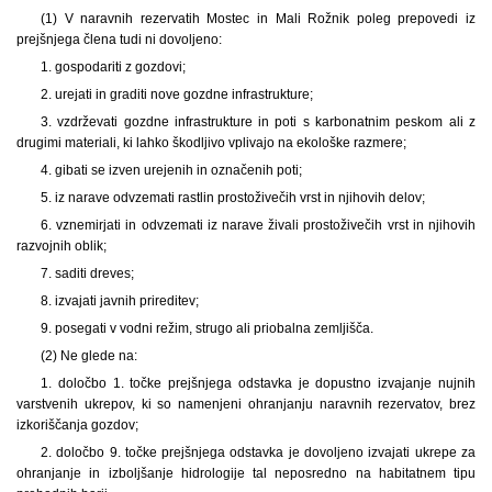
(1) V naravnih rezervatih Mostec in Mali Rožnik poleg prepovedi iz
prejšnjega člena tudi ni dovoljeno:
1. gospodariti z gozdovi;
2. urejati in graditi nove gozdne infrastrukture;
3. vzdrževati gozdne infrastrukture in poti s karbonatnim peskom ali z
drugimi materiali, ki lahko škodljivo vplivajo na ekološke razmere;
4. gibati se izven urejenih in označenih poti;
5. iz narave odvzemati rastlin prostoživečih vrst in njihovih delov;
6. vznemirjati in odvzemati iz narave živali prostoživečih vrst in njihovih
razvojnih oblik;
7. saditi dreves;
8. izvajati javnih prireditev;
9. posegati v vodni režim, strugo ali priobalna zemljišča.
(2) Ne glede na:
1. določbo 1. točke prejšnjega odstavka je dopustno izvajanje nujnih
varstvenih ukrepov, ki so namenjeni ohranjanju naravnih rezervatov, brez
izkoriščanja gozdov;
2. določbo 9. točke prejšnjega odstavka je dovoljeno izvajati ukrepe za
ohranjanje in izboljšanje hidrologije tal neposredno na habitatnem tipu