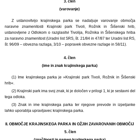
3. člen
(varovanje)
Z ustanovitvijo krajinskega parka se nadaljuje varovanje območja
naravne znamenitosti Krajinski park Tivoli, Rožnik in Šišenski hrib,
ustanovljene z Odlokom o razglasitvi Tivolija, Rožnika in Šišenskega hriba
za naravno znamenitost (Uradni list SRS, št. 21/84 in 47/87 ter Uradni list RS,
št. 96/09 – obvezna razlaga, 3/10 – popravek obvezne razlage in 58/11).
4. člen
(ime in znak krajinskega parka)
(1) Ime krajinskega parka je »Krajinski park Tivoli, Rožnik in Šišenski
hrib«.
(2) Krajinski park ima svoj znak, ki je določen v prilogi 1, ki je sestavni del
tega odloka.
(3) Znak in ime krajinskega parka ter njegove prevode in izpeljanke
lahko uporablja upravljavec krajinskega parka.
II. OBMOČJE KRAJINSKEGA PARKA IN OŽJIH ZAVAROVANIH OBMOČIJ
5.
člen
(značilnosti in namen krajinskega parka)