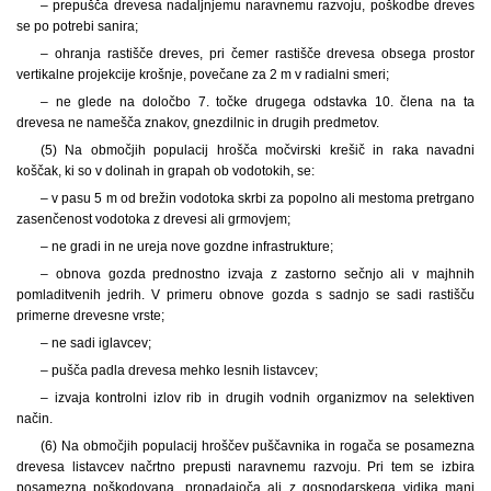
– prepušča drevesa nadaljnjemu naravnemu razvoju, poškodbe dreves
se po potrebi sanira;
– ohranja rastišče dreves, pri čemer rastišče drevesa obsega prostor
vertikalne projekcije krošnje, povečane za 2 m v radialni smeri;
– ne glede na določbo 7. točke drugega odstavka 10. člena na ta
drevesa ne namešča znakov, gnezdilnic in drugih predmetov.
(5) Na območjih populacij hrošča močvirski krešič in raka navadni
koščak, ki so v dolinah in grapah ob vodotokih, se:
– v pasu 5 m od brežin vodotoka skrbi za popolno ali mestoma pretrgano
zasenčenost vodotoka z drevesi ali grmovjem;
– ne gradi in ne ureja nove gozdne infrastrukture;
– obnova gozda prednostno izvaja z zastorno sečnjo ali v majhnih
pomladitvenih jedrih. V primeru obnove gozda s sadnjo se sadi rastišču
primerne drevesne vrste;
– ne sadi iglavcev;
– pušča padla drevesa mehko lesnih listavcev;
– izvaja kontrolni izlov rib in drugih vodnih organizmov na selektiven
način.
(6) Na območjih populacij hroščev puščavnika in rogača se posamezna
drevesa listavcev načrtno prepusti naravnemu razvoju. Pri tem se izbira
posamezna poškodovana, propadajoča ali z gospodarskega vidika manj