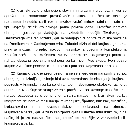
(1) Krajinski park je območje s številnimi naravnimi vrednotami, kjer so
ogrožene in zavarovane prostoživeče rastlinske in živalske vrste (v
nadaljnjem besedilu: rastlinske in živalske vrste), njihovi habitati in habitatni
tipi. Največji delež krajinskega parka pokriva gozd. Pretežno naravno
ohranjeni gozdovi prevladujejo na vzhodnih pobočjih Tivolskega in
Drenikovega vrha ter Rožnika, kjer se nahajajo tudi odprte travniške površine
na Drenikovem in Cankarjevem vrhu. Zahodni nižinski del krajinskega parka
prekriva mozaični preplet mokrotnih travnikov z gozdnima kompleksoma
Koseški boršt in Za Mošenico. Na vzhodnem delu krajinskega parka se
nahaja obsežna površina mestnega parka Tivoli. Vse skupaj tvori pestro
krajino z značilno podobo, ki daje mestu Ljubljana svojevrstno identiteto.
(2) Krajinski park je prednostno namenjen varovanju naravnih vrednot,
ohranjanju in izboljšanju stanja biotske raznovrstnosti in ohranjanju krajinske
pestrosti. V krajinskem parku se ohranjajo in izboljšujejo ekološke razmere,
ohranja in izboljšuje se stanje zelenih površin za obiskovanje in doživljanje
narave, ozavešča se o pomenu ohranjanja narave in o krajinskem parku,
interpretira se naravo ter usmerja rekreacijske, športne, kulturne, turistične,
izobraževalne in znanstveno-raziskovalne dejavnosti na območja
krajinskega parka, kjer je za to že vzpostavljena ustrezna infrastruktura, in na
način, ki je za naravo čim manj moteč ter združljiv z varstvenimi cilji
krajinskega parka.