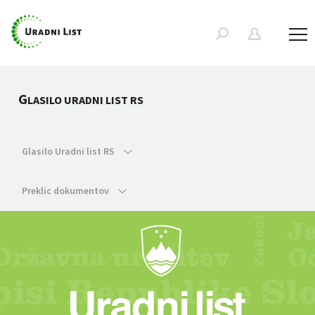
G
LASILO URADNI LIST RS
Glasilo Uradni list RS
Preklic dokumentov