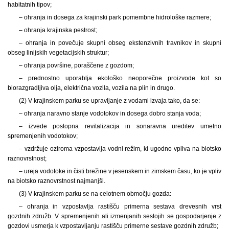
habitatnih tipov;
– ohranja in dosega za krajinski park pomembne hidrološke razmere;
– ohranja krajinska pestrost;
– ohranja in povečuje skupni obseg ekstenzivnih travnikov in skupni
obseg linijskih vegetacijskih struktur;
– ohranja površine, poraščene z gozdom;
– prednostno uporablja ekološko neoporečne proizvode kot so
biorazgradljiva olja, električna vozila, vozila na plin in drugo.
(2) V krajinskem parku se upravljanje z vodami izvaja tako, da se:
– ohranja naravno stanje vodotokov in dosega dobro stanja voda;
– izvede postopna revitalizacija in sonaravna ureditev umetno
spremenjenih vodotokov;
– vzdržuje oziroma vzpostavlja vodni režim, ki ugodno vpliva na biotsko
raznovrstnost;
– ureja vodotoke in čisti brežine v jesenskem in zimskem času, ko je vpliv
na biotsko raznovrstnost najmanjši.
(3) V krajinskem parku se na celotnem območju gozda:
– ohranja in vzpostavlja rastišču primerna sestava drevesnih vrst
gozdnih združb. V spremenjenih ali izmenjanih sestojih se gospodarjenje z
gozdovi usmerja k vzpostavljanju rastišču primerne sestave gozdnih združb;