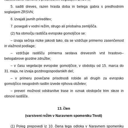
5. saditi dreves, razen hrasta doba in belega gabra s predhodnim
soglasjem ZRSVN;
6. izvajati javnih prireditev;
7. posegati v vodni režim, strugo ali priobalna zemljišča.
(2) Na območju rastišča evropske gomoljčice se:
– izvaja sečnja nizke jakosti tako, da se vzdržuje primerno zasenčenost
in vlažnost podlage;
– vzdržuje rastišču primerna sestava drevesnih vrst hrastovo–
belogabrove gozdne združbe;
– v času vegetacije evropske gomoljčice, v obdobju od 15. marca do
31. maja, ne izvaja gozdnogospodarskih del;
– v primeru povečane prisotnosti robide ali drugih za evropsko
gomoljčico neugodnih rastlin izvede njihova obžetev;
– preveri možnost odstranitve trase in oznak obstoječe trim steze in
obnovi rastišče.
13. člen
(varstveni režim v Naravnem spomeniku Tivoli)
(1) Poleg prepovedi iz 10. člena tega odloka v Naravnem spomeniku