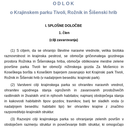
O D L O K
o Krajinskem parku Tivoli, Rožnik in Šišenski hrib
I. SPLOŠNE DOLOČBE
1.
člen
(cilji zavarovanja)
(1) S ciljem, da se ohranijo številne naravne vrednote, velika biotska
raznovrstnost in krajinska pestrost, se območje gričevnatega gozdnega
prostora Rožnika in Šišenskega hriba, območje oblikovane mestne zelene
površine parka Tivoli ter območji nižinskega gozda Za Mošenico in
Koseškega boršta s Koseškim bajerjem zavarujejo kot Krajinski park Tivoli,
Rožnik in Šišenski hrib (v nadaljnjem besedilu: krajinski park).
(2) Varstveni cilji krajinskega parka so ohranitev naravnih vrednot,
ohranitev ugodnega stanja ogroženih in zavarovanih prostoživečih
rastlinskih in živalskih vrst in njihovih habitatov, najmanj obstoječega stanja
in kakovosti habitatnih tipov gozdov, travnikov, barij ter sladkih voda (v
nadaljnjem besedilu: habitatni tipi) ter ohranitev krajine z značilno
razporeditvijo krajinskih struktur.
(3) Razvojni cilji krajinskega parka so ohranjanje zelenih površin v
obstoječem razmerju struktur in povečevanje tistih struktur, ki omogočajo