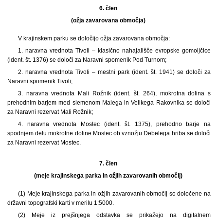
6. člen
(ožja zavarovana območja)
V krajinskem parku se določijo ožja zavarovana območja:
1. naravna vrednota Tivoli – klasično nahajališče evropske gomoljčice
(ident. št. 1376) se določi za Naravni spomenik Pod Turnom;
2. naravna vrednota Tivoli – mestni park (ident. št. 1941) se določi za
Naravni spomenik Tivoli;
3. naravna vrednota Mali Rožnik (ident. št. 264), mokrotna dolina s
prehodnim barjem med slemenom Malega in Velikega Rakovnika se določi
za Naravni rezervat Mali Rožnik;
4. naravna vrednota Mostec (ident. št. 1375), prehodno barje na
spodnjem delu mokrotne doline Mostec ob vznožju Debelega hriba se določi
za Naravni rezervat Mostec.
7. člen
(meje krajinskega parka in ožjih zavarovanih območij)
(1) Meje krajinskega parka in ožjih zavarovanih območij so določene na
državni topografski karti v merilu 1:5000.
(2) Meje iz prejšnjega odstavka se prikažejo na digitalnem