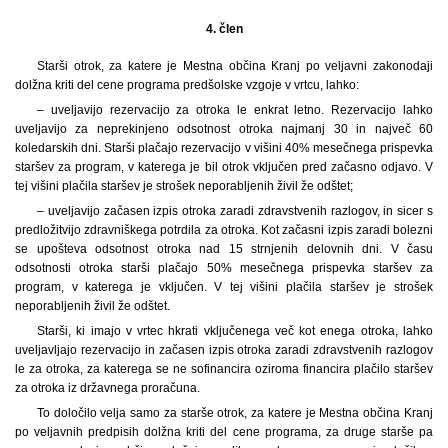
4. člen
Starši otrok, za katere je Mestna občina Kranj po veljavni zakonodaji
dolžna kriti del cene programa predšolske vzgoje v vrtcu, lahko:
– uveljavijo rezervacijo za otroka le enkrat letno. Rezervacijo lahko
uveljavijo za neprekinjeno odsotnost otroka najmanj 30 in največ 60
koledarskih dni. Starši plačajo rezervacijo v višini 40% mesečnega prispevka
staršev za program, v katerega je bil otrok vključen pred začasno odjavo. V
tej višini plačila staršev je strošek neporabljenih živil že odštet;
– uveljavijo začasen izpis otroka zaradi zdravstvenih razlogov, in sicer s
predložitvijo zdravniškega potrdila za otroka. Kot začasni izpis zaradi bolezni
se upošteva odsotnost otroka nad 15 strnjenih delovnih dni. V času
odsotnosti otroka starši plačajo 50% mesečnega prispevka staršev za
program, v katerega je vključen. V tej višini plačila staršev je strošek
neporabljenih živil že odštet.
Starši, ki imajo v vrtec hkrati vključenega več kot enega otroka, lahko
uveljavljajo rezervacijo in začasen izpis otroka zaradi zdravstvenih razlogov
le za otroka, za katerega se ne sofinancira oziroma financira plačilo staršev
za otroka iz državnega proračuna.
To določilo velja samo za starše otrok, za katere je Mestna občina Kranj
po veljavnih predpisih dolžna kriti del cene programa, za druge starše pa