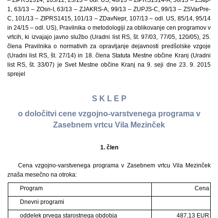
– ZIPRS1314, 105/12, 25/13 – odl. US, 46/13 – ZIPRS1314-A, 56/13 – ZŠtip-
1, 63/13 – ZOsn-I, 63/13 – ZJAKRS-A, 99/13 – ZUPJS-C, 99/13 – ZSVarPre-
C, 101/13 – ZIPRS1415, 101/13 – ZDavNepr, 107/13 – odl. US, 85/14, 95/14
in 24/15 – odl. US), Pravilnika o metodologiji za oblikovanje cen programov v
vrtcih, ki izvajajo javno službo (Uradni list RS, št. 97/03, 77/05, 120/05), 25.
člena Pravilnika o normativih za opravljanje dejavnosti predšolske vzgoje
(Uradni list RS, št. 27/14) in 18. člena Statuta Mestne občine Kranj (Uradni
list RS, št. 33/07) je Svet Mestne občine Kranj na 9. seji dne 23. 9. 2015
sprejel
S K L E P
o določitvi cene vzgojno-varstvenega programa v
Zasebnem vrtcu Vila Mezinček
1. člen
Cena vzgojno-varstvenega programa v Zasebnem vrtcu Vila Mezinček
znaša mesečno na otroka:
Program
Cena
Dnevni programi
oddelek prvega starostnega obdobja
487,13 EUR