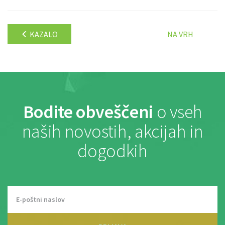
KAZALO
NA VRH
Bodite obveščeni
o vseh
naših novostih, akcijah in
dogodkih