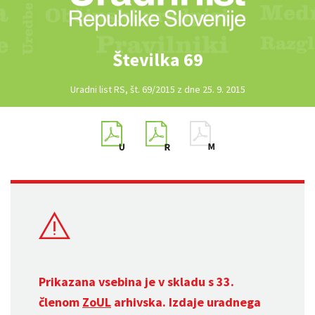
Številka 69
Uradni list RS, št. 69/2015 z dne 25. 9. 2015
Prikazana vsebina je v skladu s 33.
členom
ZoUL
arhivska. Izdaje uradnega