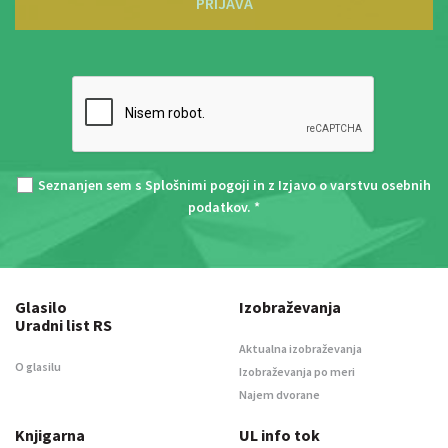
PRIJAVA
Seznanjen sem s
Splošnimi pogoji
in z
Izjavo o varstvu osebnih
podatkov
. *
Glasilo
Izobraževanja
Uradni list RS
Aktualna izobraževanja
O glasilu
Izobraževanja po meri
Najem dvorane
Knjigarna
UL info tok