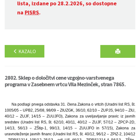
lista, izdane po 28.2.2026, so dostopne
na
PISRS
.
KAZALO
2802. Sklep o določitvi cene vzgojno-varstvenega
programa v Zasebnem vrtcu Vila Mezinček, stran 7865.
Na podlagi prvega odstavka 31. člena Zakona o vrtcih (Uradni list RS, št.
1005/05 – UPB2, 25/08, 98/09 – ZIUZGK, 36/10, 62/10 – ZUPJS, 94/10 – ZIU,
40/12 – ZUJF, 14/15 – ZUUJFO), Zakona za uveljavljanje pravic iz javnih
sredstev (Uradni list RS, št. 62/10, 40/11, 40/12 – ZUJF, 57/12 – ZPCP-2D,
14/13, 56/13 – ZŠtip-1, 99/13, 14/15 – ZUUJFO in 57/15), Zakona za
uravnoteženje javnih financ (Uradni list RS, št. 40/12, 96/12 – ZPIZ-2, 104/12