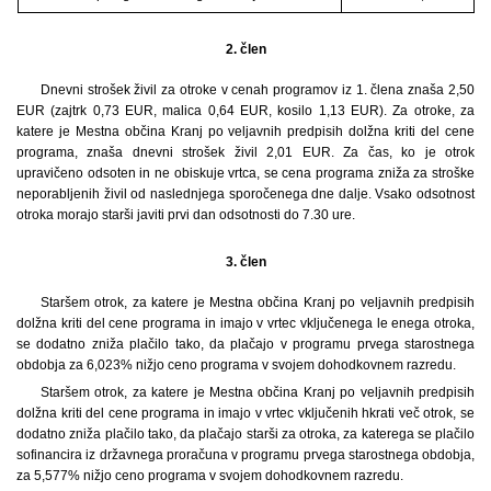
2. člen
Dnevni strošek živil za otroke v cenah programov iz 1. člena znaša 2,50
EUR (zajtrk 0,73 EUR, malica 0,64 EUR, kosilo 1,13 EUR). Za otroke, za
katere je Mestna občina Kranj po veljavnih predpisih dolžna kriti del cene
programa, znaša dnevni strošek živil 2,01 EUR. Za čas, ko je otrok
upravičeno odsoten in ne obiskuje vrtca, se cena programa zniža za stroške
neporabljenih živil od naslednjega sporočenega dne dalje. Vsako odsotnost
otroka morajo starši javiti prvi dan odsotnosti do 7.30 ure.
3. člen
Staršem otrok, za katere je Mestna občina Kranj po veljavnih predpisih
dolžna kriti del cene programa in imajo v vrtec vključenega le enega otroka,
se dodatno zniža plačilo tako, da plačajo v programu prvega starostnega
obdobja za 6,023% nižjo ceno programa v svojem dohodkovnem razredu.
Staršem otrok, za katere je Mestna občina Kranj po veljavnih predpisih
dolžna kriti del cene programa in imajo v vrtec vključenih hkrati več otrok, se
dodatno zniža plačilo tako, da plačajo starši za otroka, za katerega se plačilo
sofinancira iz državnega proračuna v programu prvega starostnega obdobja,
za 5,577% nižjo ceno programa v svojem dohodkovnem razredu.