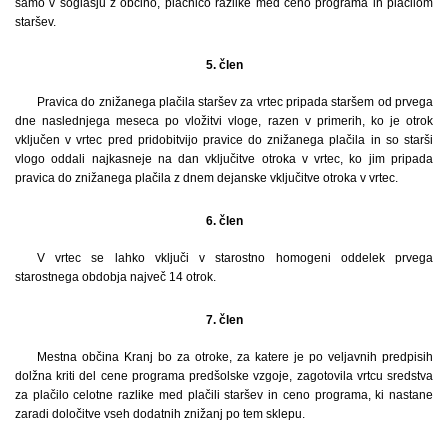
samo v soglasju z občino, plačnico razlike med ceno programa in plačilom
staršev.
5. člen
Pravica do znižanega plačila staršev za vrtec pripada staršem od prvega
dne naslednjega meseca po vložitvi vloge, razen v primerih, ko je otrok
vključen v vrtec pred pridobitvijo pravice do znižanega plačila in so starši
vlogo oddali najkasneje na dan vključitve otroka v vrtec, ko jim pripada
pravica do znižanega plačila z dnem dejanske vključitve otroka v vrtec.
6. člen
V vrtec se lahko vključi v starostno homogeni oddelek prvega
starostnega obdobja največ 14 otrok.
7. člen
Mestna občina Kranj bo za otroke, za katere je po veljavnih predpisih
dolžna kriti del cene programa predšolske vzgoje, zagotovila vrtcu sredstva
za plačilo celotne razlike med plačili staršev in ceno programa, ki nastane
zaradi določitve vseh dodatnih znižanj po tem sklepu.