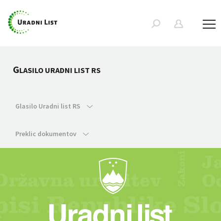
G
LASILO URADNI LIST RS
Glasilo Uradni list RS
Preklic dokumentov