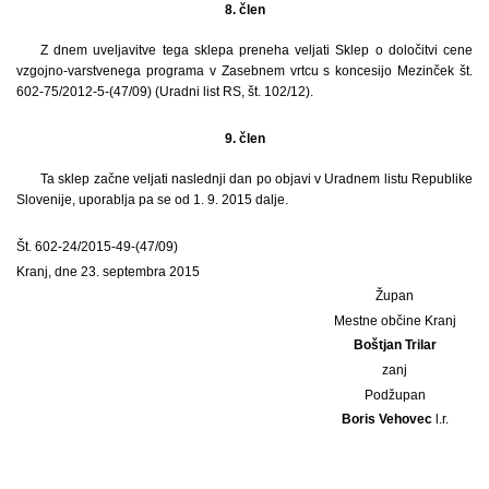
8. člen
Z dnem uveljavitve tega sklepa preneha veljati Sklep o določitvi cene
vzgojno-varstvenega programa v Zasebnem vrtcu s koncesijo Mezinček št.
602-75/2012-5-(47/09) (Uradni list RS, št. 102/12).
9. člen
Ta sklep začne veljati naslednji dan po objavi v Uradnem listu Republike
Slovenije, uporablja pa se od 1. 9. 2015 dalje.
Št. 602-24/2015-49-(47/09)
Kranj, dne 23. septembra 2015
Župan
Mestne občine Kranj
Boštjan Trilar
zanj
Podžupan
Boris Vehovec
l.r.