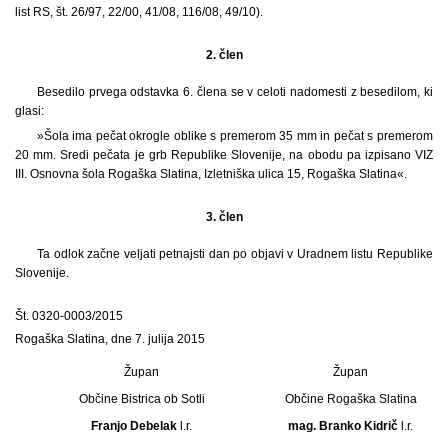
list RS, št. 26/97, 22/00, 41/08, 116/08, 49/10).
2. člen
Besedilo prvega odstavka 6. člena se v celoti nadomesti z besedilom, ki
glasi:
»Šola ima pečat okrogle oblike s premerom 35 mm in pečat s premerom
20 mm. Sredi pečata je grb Republike Slovenije, na obodu pa izpisano VIZ
III. Osnovna šola Rogaška Slatina, Izletniška ulica 15, Rogaška Slatina«.
3. člen
Ta odlok začne veljati petnajsti dan po objavi v Uradnem listu Republike
Slovenije.
Št. 0320-0003/2015
Rogaška Slatina, dne 7. julija 2015
Župan
Župan
Občine Bistrica ob Sotli
Občine Rogaška Slatina
Franjo Debelak
l.r.
mag. Branko Kidrič
l.r.