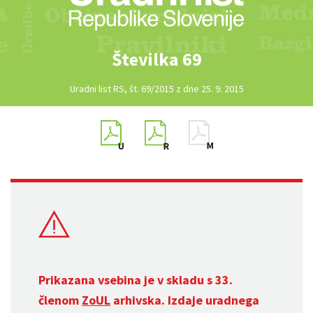
Številka 69
Uradni list RS, št. 69/2015 z dne 25. 9. 2015
Prikazana vsebina je v skladu s 33.
členom
ZoUL
arhivska. Izdaje uradnega