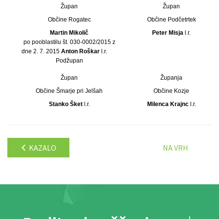
Župan
Župan
Občine Rogatec
Občine Podčetrtek
Martin Mikolič
Peter Misja
l.r.
po pooblastilu št. 030-0002/2015 z
dne 2. 7. 2015
Anton Roškar
l.r.
Podžupan
Župan
Županja
Občine Šmarje pri Jelšah
Občine Kozje
Stanko Šket
l.r.
Milenca Krajnc
l.r.
KAZALO
NA VRH