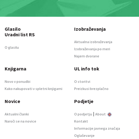
Glasilo
Izobraževanja
Uradni list RS
Aktualna izobraževanja
O glasilu
Izobraževanja po meri
Najem dvorane
Knjigarna
UL info tok
Novo v ponudbi
O storitvi
Kako nakupovati v spletni knjigarni
Preizkusi brezplačno
Novice
Podjetje
|
Aktualni članki
O podjetju
About
Naroči se na novice
Kontakt
Informacije javnega značaja
Oglaševanje