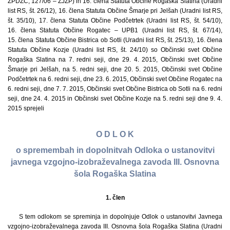
ZPDZC, 127/06 – ZJZP) in 16. člena Statuta Občine Rogaška Slatina (Uradni
list RS, št. 26/12), 16. člena Statuta Občine Šmarje pri Jelšah (Uradni list RS,
št. 35/10), 17. člena Statuta Občine Podčetrtek (Uradni list RS, št. 54/10),
16. člena Statuta Občine Rogatec – UPB1 (Uradni list RS, št. 67/14),
15. člena Statuta Občine Bistrica ob Sotli (Uradni list RS, št. 25/13), 16. člena
Statuta Občine Kozje (Uradni list RS, št. 24/10) so Občinski svet Občine
Rogaška Slatina na 7. redni seji, dne 29. 4. 2015, Občinski svet Občine
Šmarje pri Jelšah, na 5. redni seji, dne 20. 5. 2015, Občinski svet Občine
Podčetrtek na 6. redni seji, dne 23. 6. 2015, Občinski svet Občine Rogatec na
6. redni seji, dne 7. 7. 2015, Občinski svet Občine Bistrica ob Sotli na 6. redni
seji, dne 24. 4. 2015 in Občinski svet Občine Kozje na 5. redni seji dne 9. 4.
2015 sprejeli
O D L O K
o spremembah in dopolnitvah Odloka o ustanovitvi
javnega vzgojno-izobraževalnega zavoda III. Osnovna
šola Rogaška Slatina
1. člen
S tem odlokom se spreminja in dopolnjuje Odlok o ustanovitvi Javnega
vzgojno-izobraževalnega zavoda III. Osnovna šola Rogaška Slatina (Uradni