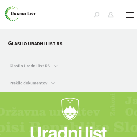
G
LASILO URADNI LIST RS
Glasilo Uradni list RS
Preklic dokumentov