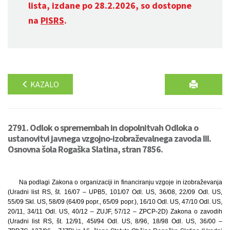
lista, izdane po 28.2.2026, so dostopne
na
PISRS
.
KAZALO
2791. Odlok o spremembah in dopolnitvah Odloka o
ustanovitvi javnega vzgojno-izobraževalnega zavoda III.
Osnovna šola Rogaška Slatina, stran 7856.
Na podlagi Zakona o organizaciji in financiranju vzgoje in izobraževanja
(Uradni list RS, št. 16/07 – UPB5, 101/07 Odl. US, 36/08, 22/09 Odl. US,
55/09 Skl. US, 58/09 (64/09 popr., 65/09 popr.), 16/10 Odl. US, 47/10 Odl. US,
20/11, 34/11 Odl. US, 40/12 – ZUJF, 57/12 – ZPCP-2D) Zakona o zavodih
(Uradni list RS, št. 12/91, 45I/94 Odl. US, 8/96, 18/98 Odl. US, 36/00 –