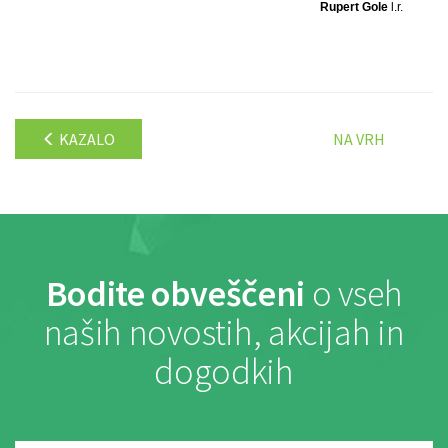
Rupert Gole
l.r.
KAZALO
NA VRH
Bodite obveščeni
o vseh
naših novostih, akcijah in
dogodkih