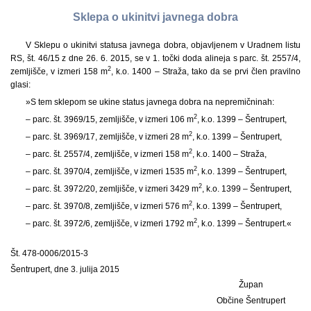
Sklepa o ukinitvi javnega dobra
V Sklepu o ukinitvi statusa javnega dobra, objavljenem v Uradnem listu
RS, št. 46/15 z dne 26. 6. 2015, se v 1. točki doda alineja s parc. št. 2557/4,
2
zemljišče, v izmeri 158 m
, k.o. 1400 – Straža, tako da se prvi člen pravilno
glasi:
»S tem sklepom se ukine status javnega dobra na nepremičninah:
2
– parc. št. 3969/15, zemljišče, v izmeri 106 m
, k.o. 1399 – Šentrupert,
2
– parc. št. 3969/17, zemljišče, v izmeri 28 m
, k.o. 1399 – Šentrupert,
2
– parc. št. 2557/4, zemljišče, v izmeri 158 m
, k.o. 1400 – Straža,
2
– parc. št. 3970/4, zemljišče, v izmeri 1535 m
, k.o. 1399 – Šentrupert,
2
– parc. št. 3972/20, zemljišče, v izmeri 3429 m
, k.o. 1399 – Šentrupert,
2
– parc. št. 3970/8, zemljišče, v izmeri 576 m
, k.o. 1399 – Šentrupert,
2
– parc. št. 3972/6, zemljišče, v izmeri 1792 m
, k.o. 1399 – Šentrupert.«
Št. 478-0006/2015-3
Šentrupert, dne 3. julija 2015
Župan
Občine Šentrupert