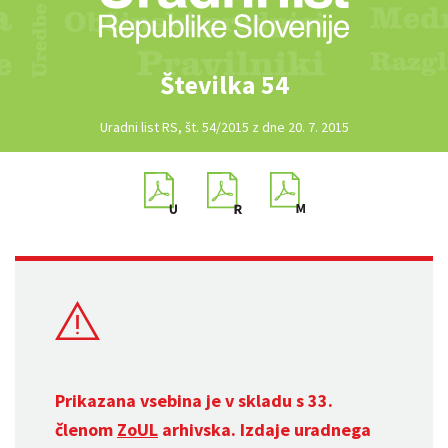
Številka 54
Uradni list RS, št. 54/2015 z dne 20. 7. 2015
Prikazana vsebina je v skladu s 33.
členom
ZoUL
arhivska. Izdaje uradnega