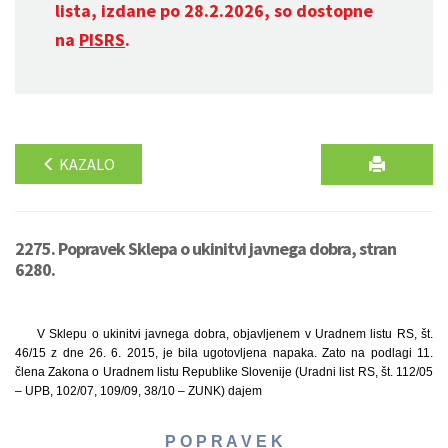
lista, izdane po 28.2.2026, so dostopne
na
PISRS
.
KAZALO
2275. Popravek Sklepa o ukinitvi javnega dobra, stran
6280.
V Sklepu o ukinitvi javnega dobra, objavljenem v Uradnem listu RS, št.
46/15 z dne 26. 6. 2015, je bila ugotovljena napaka. Zato na podlagi 11.
člena Zakona o Uradnem listu Republike Slovenije (Uradni list RS, št. 112/05
– UPB, 102/07, 109/09, 38/10 – ZUNK) dajem
P O P R A V E K