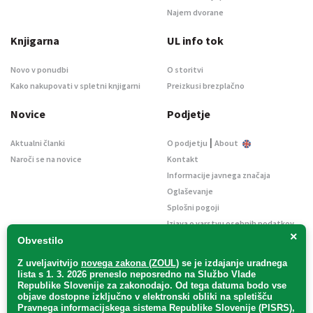
Najem dvorane
Knjigarna
UL info tok
Novo v ponudbi
O storitvi
Kako nakupovati v spletni knjigarni
Preizkusi brezplačno
Novice
Podjetje
|
Aktualni članki
O podjetju
About
Naroči se na novice
Kontakt
Informacije javnega značaja
Oglaševanje
Splošni pogoji
Izjava o varstvu osebnih podatkov
×
E-dražbe
Obvestilo
Z uveljavitvijo
novega zakona (ZOUL)
se je
izdajanje uradnega
lista s 1. 3. 2026 preneslo
neposredno
na Službo Vlade
Republike Slovenije za zakonodajo
. Od tega datuma bodo vse
objave dostopne izključno v elektronski obliki na spletišču
Pravnega informacijskega sistema Republike Slovenije (PISRS),