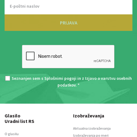
PRIJAVA
Seznanjen sem s
Splošnimi pogoji
in z
Izjavo o varstvu osebnih
podatkov
. *
Glasilo
Izobraževanja
Uradni list RS
Aktualna izobraževanja
O glasilu
Izobraževanja po meri