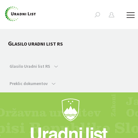
G
LASILO URADNI LIST RS
Glasilo Uradni list RS
Preklic dokumentov