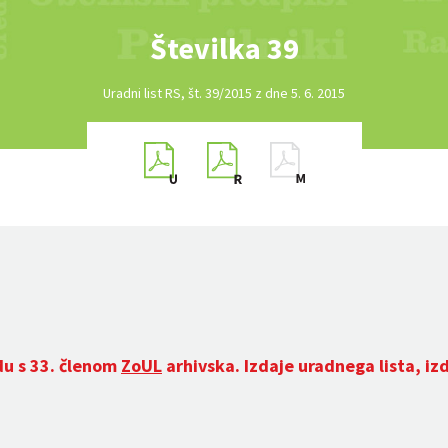
Številka 39
Uradni list RS, št. 39/2015 z dne 5. 6. 2015
du s 33. členom
ZoUL
arhivska. Izdaje uradnega lista, iz