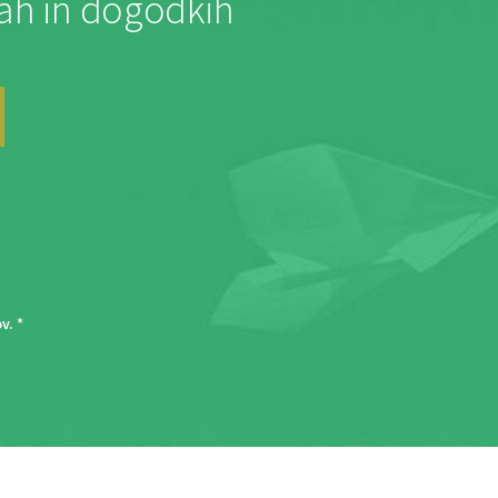
jah in dogodkih
ov
. *