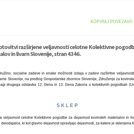
KOPIRAJ POVEZAVO
otovitvi razširjene veljavnosti celotne Kolektivne pogod
lov in livarn Slovenije, stran 4346.
 družino, socialne zadeve in enake možnosti izdaja v zadevi razširitve veljavnos
varne Slovenije, na predlog Gospodarske zbornice Slovenije, Združenje za kovinske
agi drugega odstavka 12. člena in 13. člena Zakona o kolektivnih pogodbah (Urad
S K L E P
na veljavnost celotne Kolektivne pogodbe za dejavnost kovinskih materialov in liv
 delodajalce, ki kot glavno dejavnost opravljajo dejavnosti, za katere je sklenjena