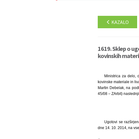
KAZALO
1619. Sklep o ug
kovinskih materia
Ministrica za delo,
kovinske materiale in li
Martin Debelak, na podl
45/08 – ZArbit) naslednji
Ugotovi se razširje
dne 14. 10. 2014, na vse