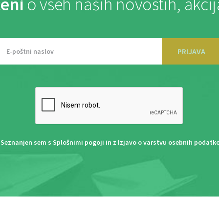
eni
o vseh naših novostih, akci
PRIJAVA
Seznanjen sem s
Splošnimi pogoji
in z
Izjavo o varstvu osebnih podatk