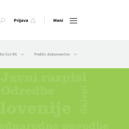
Prijava
Meni
dni list RS
Preklic dokumentov