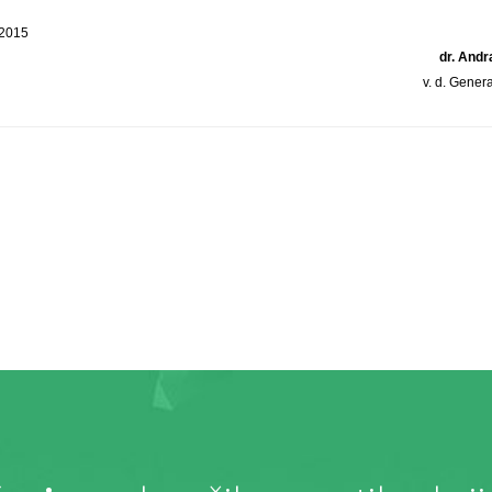
 2015
dr. And
v. d. Gener