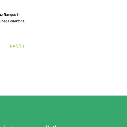
raž Rangus
l.r.
alnega direktorja
NA VRH