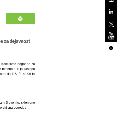
be za dejavnost
ti Kolektivne pogodbe za
 materiale, ki jo zastopa
ni list RS, št. 43/06 in
arn Slovenije, sklenjene
 kolektivna pogodba.