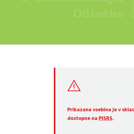
Prikazana vsebina je v skla
dostopne na
PISRS
.