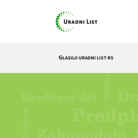
G
LASILO URADNI LIST RS