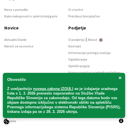
Novo v ponudbi
O storitvi
Kako nakupovati v spletni knjigarni
Preizkusi brezplačno
Novice
Podjetje
|
Aktualni članki
O podjetju
About
Naroči se na novice
Kontakt
Informacije javnega značaja
Oglaševanje
Splošni pogoji
Izjava o varstvu osebnih podatkov
×
E-dražbe
Obvestilo
Z uveljavitvijo
novega zakona (ZOUL)
se je
izdajanje uradnega
lista s 1. 3. 2026 preneslo
neposredno
na Službo Vlade
Republike Slovenije za zakonodajo
. Od tega datuma bodo vse
objave dostopne izključno v elektronski obliki na spletišču
Pravnega informacijskega sistema Republike Slovenije (PISRS),
Uradni list d. o. o. – v likvidaciji / Vse pravice pridržane.
tiskana izdaja pa se z 28. 2. 2026 ukinja.
Pravna obvestila
/
Piškotki
/ Avtorji:
TriTim spletna agencija
v sodelovanju z
2Mobile