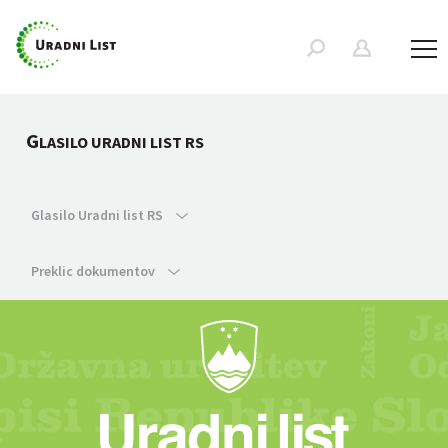
G
LASILO URADNI LIST RS
Glasilo Uradni list RS
Preklic dokumentov