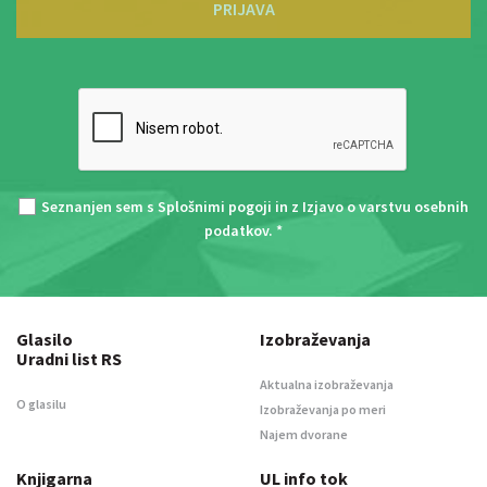
PRIJAVA
Seznanjen sem s
Splošnimi pogoji
in z
Izjavo o varstvu osebnih
podatkov
. *
Glasilo
Izobraževanja
Uradni list RS
Aktualna izobraževanja
O glasilu
Izobraževanja po meri
Najem dvorane
Knjigarna
UL info tok