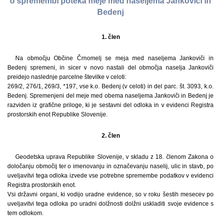
o spremembi poteka meje med naseljema Jankoviči in
Bedenj
1. člen
Na območju Občine Črnomelj se meja med naseljema Jankoviči in
Bedenj spremeni, in sicer v novo nastali del območja naselja Jankoviči
preidejo naslednje parcelne številke v celoti:
269/2, 276/1, 269/3, *197, vse k.o. Bedenj (v celoti) in del parc. št. 3093, k.o.
Bedenj. Spremenjeni del meje med obema naseljema Jankoviči in Bedenj je
razviden iz grafične priloge, ki je sestavni del odloka in v evidenci Registra
prostorskih enot Republike Slovenije.
2. člen
Geodetska uprava Republike Slovenije, v skladu z 18. členom Zakona o
določanju območij ter o imenovanju in označevanju naselij, ulic in stavb, po
uveljavitvi tega odloka izvede vse potrebne spremembe podatkov v evidenci
Registra prostorskih enot.
Vsi državni organi, ki vodijo uradne evidence, so v roku šestih mesecev po
uveljavitvi tega odloka po uradni dolžnosti dolžni uskladiti svoje evidence s
tem odlokom.