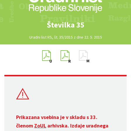
Številka 35
Uradni list RS, št. 35/2015 z dne 22. 5. 2015
Prikazana vsebina je v skladu s 33.
členom
ZoUL
arhivska. Izdaje uradnega