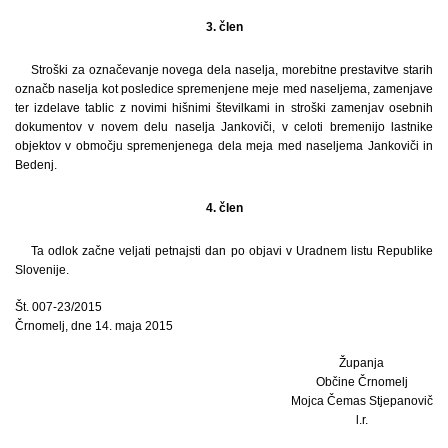
3. člen
Stroški za označevanje novega dela naselja, morebitne prestavitve starih
označb naselja kot posledice spremenjene meje med naseljema, zamenjave
ter izdelave tablic z novimi hišnimi številkami in stroški zamenjav osebnih
dokumentov v novem delu naselja Jankoviči, v celoti bremenijo lastnike
objektov v območju spremenjenega dela meja med naseljema Jankoviči in
Bedenj.
4. člen
Ta odlok začne veljati petnajsti dan po objavi v Uradnem listu Republike
Slovenije.
Št. 007-23/2015
Črnomelj, dne 14. maja 2015
Županja
Občine Črnomelj
Mojca Čemas Stjepanovič
l.r.