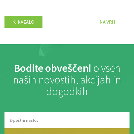
KAZALO
NA VRH
Bodite obveščeni
o vseh
naših novostih, akcijah in
dogodkih