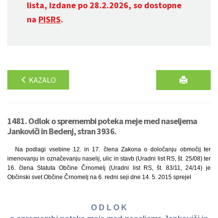
lista, izdane po 28.2.2026, so dostopne
na
PISRS
.
KAZALO
1481. Odlok o spremembi poteka meje med naseljema
Jankoviči in Bedenj, stran 3936.
Na podlagi vsebine 12. in 17. člena Zakona o določanju območij ter
imenovanju in označevanju naselij, ulic in stavb (Uradni list RS, št. 25/08) ter
16. člena Statuta Občine Črnomelj (Uradni list RS, št. 83/11, 24/14) je
Občinski svet Občine Črnomelj na 6. redni seji dne 14. 5. 2015 sprejel
O D L O K