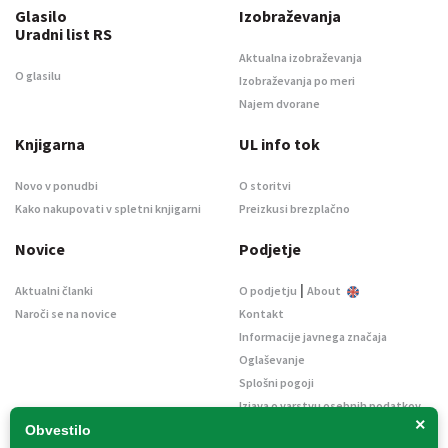
Glasilo
Izobraževanja
Uradni list RS
Aktualna izobraževanja
O glasilu
Izobraževanja po meri
Najem dvorane
Knjigarna
UL info tok
Novo v ponudbi
O storitvi
Kako nakupovati v spletni knjigarni
Preizkusi brezplačno
Novice
Podjetje
|
Aktualni članki
O podjetju
About
Naroči se na novice
Kontakt
Informacije javnega značaja
Oglaševanje
Splošni pogoji
Izjava o varstvu osebnih podatkov
×
E-dražbe
Obvestilo