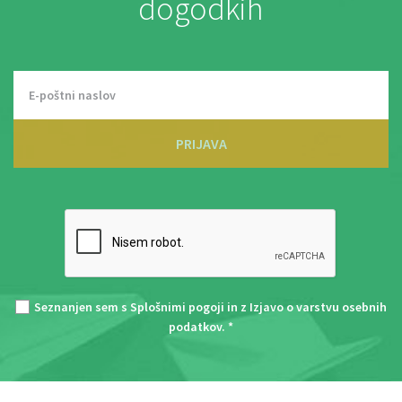
dogodkih
PRIJAVA
Seznanjen sem s
Splošnimi pogoji
in z
Izjavo o varstvu osebnih
podatkov
. *