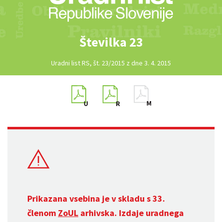
Številka 23
Uradni list RS, št. 23/2015 z dne 3. 4. 2015
Prikazana vsebina je v skladu s 33.
členom
ZoUL
arhivska. Izdaje uradnega