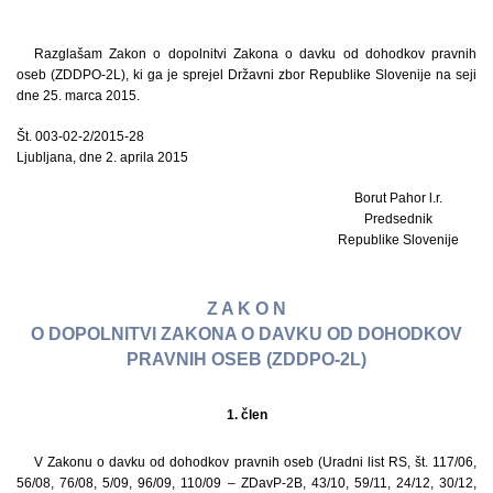
Razglašam Zakon o dopolnitvi Zakona o davku od dohodkov pravnih
oseb (ZDDPO-2L), ki ga je sprejel Državni zbor Republike Slovenije na seji
dne 25. marca 2015.
Št. 003-02-2/2015-28
Ljubljana, dne 2. aprila 2015
Borut Pahor l.r.
Predsednik
Republike Slovenije
Z A K O N
O DOPOLNITVI ZAKONA O DAVKU OD DOHODKOV
PRAVNIH OSEB (ZDDPO-2L)
1. člen
V Zakonu o davku od dohodkov pravnih oseb (Uradni list RS, št. 117/06,
56/08, 76/08, 5/09, 96/09, 110/09 – ZDavP-2B, 43/10, 59/11, 24/12, 30/12,