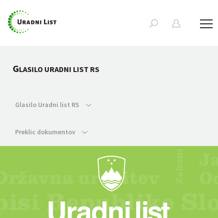
G
LASILO URADNI LIST RS
Glasilo Uradni list RS
Preklic dokumentov