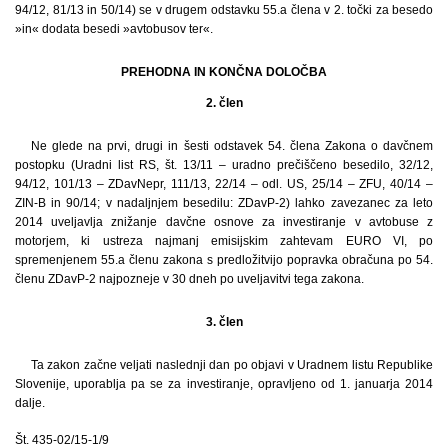
94/12, 81/13 in 50/14) se v drugem odstavku 55.a člena v 2. točki za besedo
»in« dodata besedi »avtobusov ter«.
PREHODNA IN KONČNA DOLOČBA
2. člen
Ne glede na prvi, drugi in šesti odstavek 54. člena Zakona o davčnem
postopku (Uradni list RS, št. 13/11 – uradno prečiščeno besedilo, 32/12,
94/12, 101/13 – ZDavNepr, 111/13, 22/14 – odl. US, 25/14 – ZFU, 40/14 –
ZIN-B in 90/14; v nadaljnjem besedilu: ZDavP-2) lahko zavezanec za leto
2014 uveljavlja znižanje davčne osnove za investiranje v avtobuse z
motorjem, ki ustreza najmanj emisijskim zahtevam EURO VI, po
spremenjenem 55.a členu zakona s predložitvijo popravka obračuna po 54.
členu ZDavP-2 najpozneje v 30 dneh po uveljavitvi tega zakona.
3. člen
Ta zakon začne veljati naslednji dan po objavi v Uradnem listu Republike
Slovenije, uporablja pa se za investiranje, opravljeno od 1. januarja 2014
dalje.
Št. 435-02/15-1/9