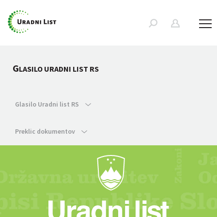
G
LASILO URADNI LIST RS
Glasilo Uradni list RS
Preklic dokumentov