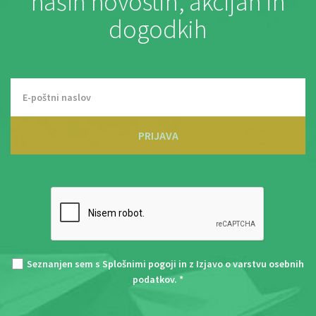
naših novostih, akcijah in
dogodkih
PRIJAVA
Seznanjen sem s
Splošnimi pogoji
in z
Izjavo o varstvu osebnih
podatkov
. *