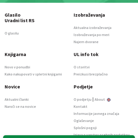
Glasilo
Izobraževanja
Uradni list RS
Aktualna izobraževanja
O glasilu
Izobraževanja po meri
Najem dvorane
Knjigarna
UL info tok
Novo v ponudbi
O storitvi
Kako nakupovati v spletni knjigarni
Preizkusi brezplačno
Novice
Podjetje
|
Aktualni članki
O podjetju
About
Naroči se na novice
Kontakt
Informacije javnega značaja
Oglaševanje
Splošni pogoji
Izjava o varstvu osebnih podatkov