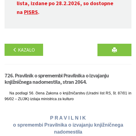
lista, izdane po 28.2.2026, so dostopne
na
PISRS
.
KAZALO
726. Pravilnik o spremembi Pravilnika o izvajanju
knjižničnega nadomestila, stran 2064.
Na podlagi 56. člena Zakona o knjižničarstvu (Uradni list RS, št. 87/01 in
96/02 – ZUJIK) izdaja ministrica za kulturo
P R A V I L N I K
o spremembi Pravilnika o izvajanju knjižničnega
nadomestila