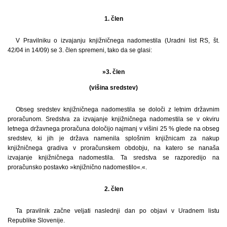
1. člen
V Pravilniku o izvajanju knjižničnega nadomestila (Uradni list RS, št.
42/04 in 14/09) se 3. člen spremeni, tako da se glasi:
»3. člen
(višina sredstev)
Obseg sredstev knjižničnega nadomestila se določi z letnim državnim
proračunom. Sredstva za izvajanje knjižničnega nadomestila se v okviru
letnega državnega proračuna določijo najmanj v višini 25 % glede na obseg
sredstev, ki jih je država namenila splošnim knjižnicam za nakup
knjižničnega gradiva v proračunskem obdobju, na katero se nanaša
izvajanje knjižničnega nadomestila. Ta sredstva se razporedijo na
proračunsko postavko »knjižnično nadomestilo«.«.
2. člen
Ta pravilnik začne veljati naslednji dan po objavi v Uradnem listu
Republike Slovenije.