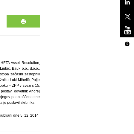
a HETA Asset Resolution,
jubič, Bauk o.p., d.o.o.,
zastopa začasni zastopnik
žniku Luki Mihelič, Polje
opku – ZPP v zvezi s 15.
postavi odvetnik Andrej
li njegov pooblaščenec ne
 je postavil skrbnika.
jub­ljani dne 5. 12. 2014