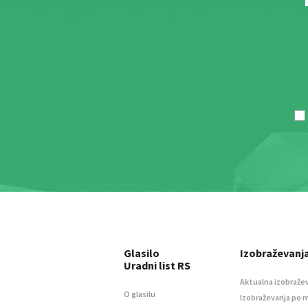
Glasilo
Izobraževanj
Uradni list RS
Aktualna izobraže
O glasilu
Izobraževanja po 