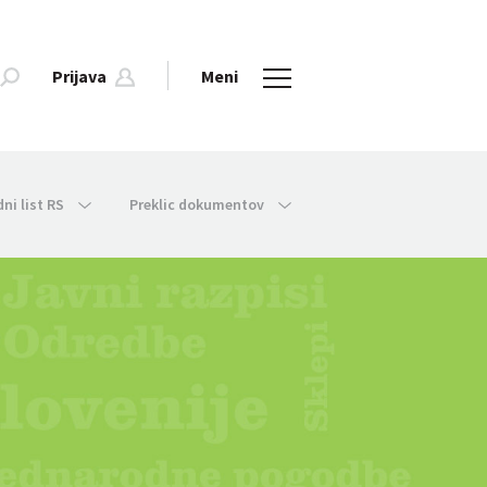
Prijava
Meni
dni list RS
Preklic dokumentov