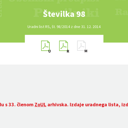
Številka 98
Uradni list RS, št. 98/2014 z dne 31. 12. 2014
du s 33. členom
ZoUL
arhivska. Izdaje uradnega lista, iz