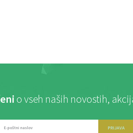
eni
o vseh naših novostih, akci
PRIJAVA