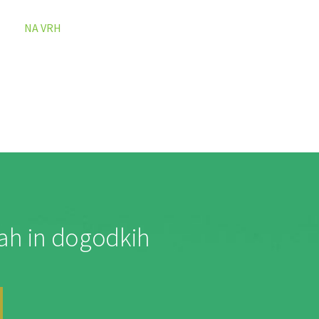
NA VRH
jah in dogodkih