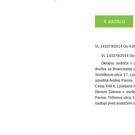
KAZALO
VL 143379/2014 Os-4166
VL 143379/2014 Os
Okrajno sodišče v L
družba za financiranje d
Slomškova ulica 17, Ljub
odvetnik Andrej Parma, T
Cesta XXII 6, Ljub­ljan
členom Zakona o izvršb
Parma, Trdinova ulica 5,
nastopi pred sodiščem oz