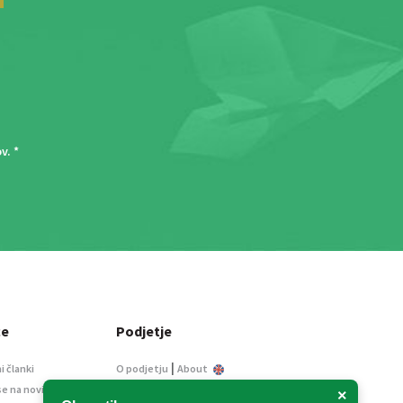
ov
. *
ce
Podjetje
|
i članki
O podjetju
About
se na novice
Kontakt
×