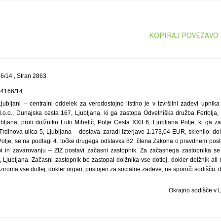
KOPIRAJ POVEZAVO
/14 , Stran 2863
-4166/14
jub­ljani – centralni oddelek za verodostojno listino je v izvršilni zadevi upnik
.o.o., Dunajska cesta 167, Ljub­ljana, ki ga zastopa Odvetniška družba Ferfolja, L
­ljana, proti dolžniku Luki Mihelič, Polje Cesta XXII 6, Ljub­ljana Polje, ki ga 
rdinova ulica 5, Ljub­ljana – dostava, zaradi izterjave 1.173,04 EUR, sklenilo: dol
a Polje, se na podlagi 4. točke drugega odstavka 82. člena Zakona o pravdnem post
i in zavarovanju – ZIZ postavi začasni zastopnik. Za začasnega zastopnika se 
 Ljub­ljana. Začasni zastopnik bo zastopal dolžnika vse dotlej, dokler dolžnik a
iroma vse dotlej, dokler organ, pristojen za socialne zadeve, ne sporoči sodišču, da
Okrajno sodišče v L