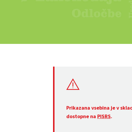
Prikazana vsebina je v skla
dostopne na
PISRS
.