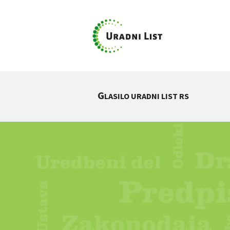
G
LASILO URADNI LIST RS