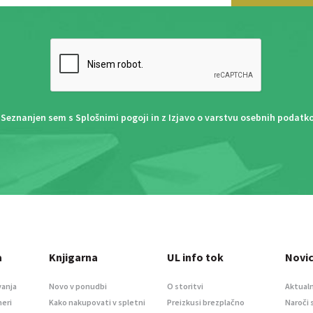
Seznanjen sem s
Splošnimi pogoji
in z
Izjavo o varstvu osebnih podatk
a
Knjigarna
UL info tok
Novi
vanja
Novo v ponudbi
O storitvi
Aktualn
meri
Kako nakupovati v spletni
Preizkusi brezplačno
Naroči 