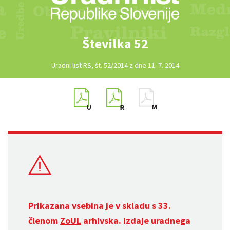
Številka 52
Uradni list RS, št. 52/2014 z dne 11. 7. 2014
Prikazana vsebina je v skladu s 33.
členom
ZoUL
arhivska. Izdaje uradnega