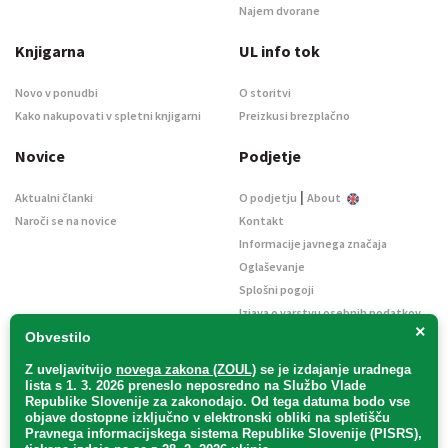
Najem dvorane
Knjigarna
UL info tok
Novo v ponudbi
O storitvi
Kako nakupovati v spletni knjigarni
Preizkusi brezplačno
Novice
Podjetje
|
Aktualni članki
O podjetju
About
Naroči se na novice
Kontakt
Informacije javnega značaja
Oglaševanje
Splošni pogoji
Izjava o varstvu osebnih podatkov
×
E-dražbe
Obvestilo
Z uveljavitvijo
novega zakona (ZOUL)
se je
izdajanje uradnega
lista s 1. 3. 2026 preneslo
neposredno
na Službo Vlade
Republike Slovenije za zakonodajo
. Od tega datuma bodo vse
objave dostopne izključno v elektronski obliki na spletišču
Pravnega informacijskega sistema Republike Slovenije (PISRS),
Uradni list d. o. o. – v likvidaciji / Vse pravice pridržane.