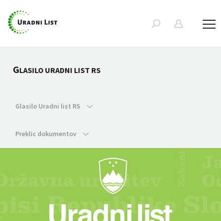
G
LASILO URADNI LIST RS
Glasilo Uradni list RS
Preklic dokumentov