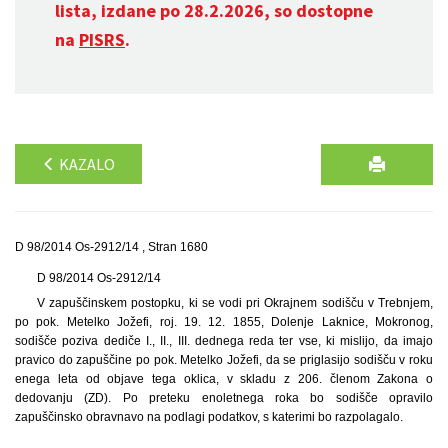
lista, izdane po 28.2.2026, so dostopne
na
PISRS
.
KAZALO
D 98/2014 Os-2912/14 , Stran 1680
D 98/2014 Os-2912/14
V zapuščinskem postopku, ki se vodi pri Okrajnem sodišču v Trebnjem,
po pok. Metelko Jožefi, roj. 19. 12. 1855, Dolenje Laknice, Mokronog,
sodišče poziva dediče I., II., III. dednega reda ter vse, ki mislijo, da imajo
pravico do zapuščine po pok. Metelko Jožefi, da se priglasijo sodišču v roku
enega leta od objave tega oklica, v skladu z 206. členom Zakona o
dedovanju (ZD). Po preteku enoletnega roka bo sodišče opravilo
zapuščinsko obravnavo na podlagi podatkov, s katerimi bo razpolagalo.