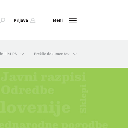
Prijava
Meni
dni list RS
Preklic dokumentov