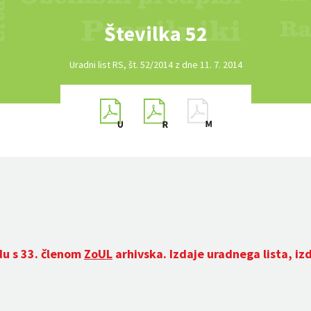
Številka 52
Uradni list RS, št. 52/2014 z dne 11. 7. 2014
du s 33. členom
ZoUL
arhivska. Izdaje uradnega lista, iz