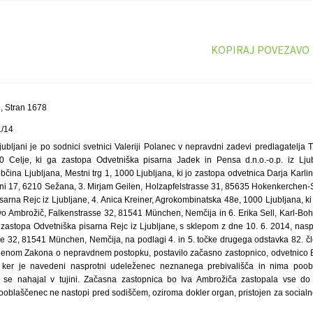
KOPIRAJ POVEZAVO
, Stran 1678
1/14
ubljani je po sodnici svetnici Valeriji Polanec v nepravdni zadevi predlagatelja
0 Celje, ki ga zastopa Odvetniška pisarna Jadek in Pensa d.n.o.-o.p. iz Lju
čina Ljubljana, Mestni trg 1, 1000 Ljubljana, ki jo zastopa odvetnica Darja Karlin 
ni 17, 6210 Sežana, 3. Mirjam Geilen, Holzapfelstrasse 31, 85635 Hokenkerchen-S
sarna Rejc iz Ljubljane, 4. Anica Kreiner, Agrokombinatska 48e, 1000 Ljubljana, ki 
. Ivo Ambrožič, Falkenstrasse 32, 81541 München, Nemčija in 6. Erika Sell, Karl-B
 zastopa Odvetniška pisarna Rejc iz Ljubljane, s sklepom z dne 10. 6. 2014, na
se 32, 81541 München, Nemčija, na podlagi 4. in 5. točke drugega odstavka 82. 
členom Zakona o nepravdnem postopku, postavilo začasno zastopnico, odvetnico B
a, ker je navedeni nasprotni udeleženec neznanega prebivališča in nima poo
i se nahajal v tujini. Začasna zastopnica bo Iva Ambrožiča zastopala vse do t
ooblaščenec ne nastopi pred sodiščem, oziroma dokler organ, pristojen za socialn