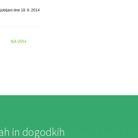
jubljani dne 18. 6. 2014
NA VRH
jah in dogodkih