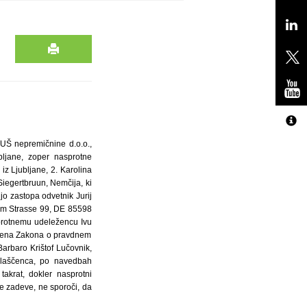
 TUŠ nepremičnine d.o.o.,
bljane, zoper nasprotne
iz Ljubljane, 2. Karolina
iegertbruun, Nemčija, ki
jo zastopa odvetnik Jurij
ohm Strasse 99, DE 85598
sprotnemu udeležencu Ivu
člena Zakona o pravdnem
arbaro Krištof Lučovnik,
blaščenca, po navedbah
akrat, dokler nasprotni
e zadeve, ne sporoči, da