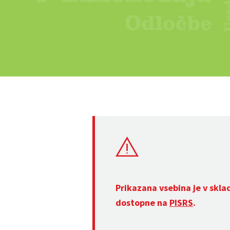
Prikazana vsebina je v skla
dostopne na
PISRS
.