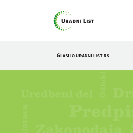
G
LASILO URADNI LIST RS