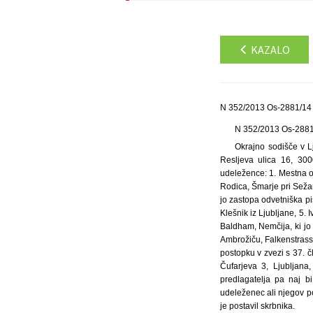
KAZALO
N 352/2013 Os-2881/14 
N 352/2013 Os-288
Okrajno sodišče v Lj
Resljeva ulica 16, 300
udeležence: 1. Mestna ob
Rodica, Šmarje pri Seža
jo zastopa odvetniška pi
Klešnik iz Ljubljane, 5
Baldham, Nemčija, ki jo
Ambrožiču, Falkenstras
postopku v zvezi s 37. 
Čufarjeva 3, Ljubljan
predlagatelja pa naj b
udeleženec ali njegov p
je postavil skrbnika.