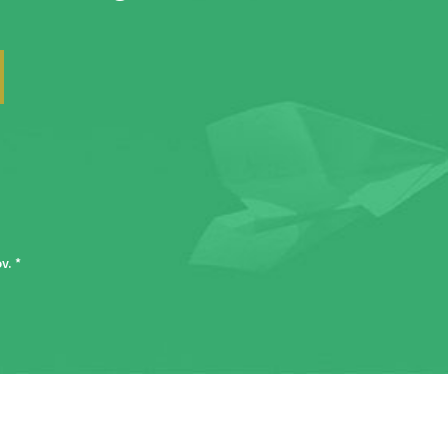
ov
. *