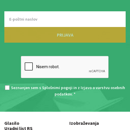
PRIJAVA
Seznanjen sem s
Splošnimi pogoji
in z
Izjavo o varstvu osebnih
podatkov
. *
Glasilo
Izobraževanja
Uradni list RS