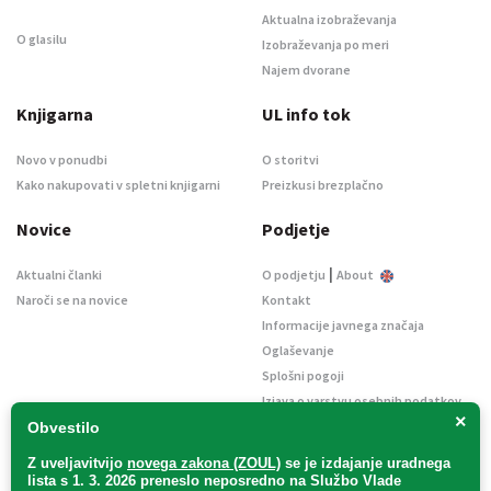
Aktualna izobraževanja
O glasilu
Izobraževanja po meri
Najem dvorane
Knjigarna
UL info tok
Novo v ponudbi
O storitvi
Kako nakupovati v spletni knjigarni
Preizkusi brezplačno
Novice
Podjetje
|
Aktualni članki
O podjetju
About
Naroči se na novice
Kontakt
Informacije javnega značaja
Oglaševanje
Splošni pogoji
Izjava o varstvu osebnih podatkov
×
E-dražbe
Obvestilo
Z uveljavitvijo
novega zakona (ZOUL)
se je
izdajanje uradnega
lista s 1. 3. 2026 preneslo
neposredno
na Službo Vlade