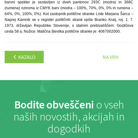
barvni spekter je sestavljen iz dveh pantonov 293C (modra) in 368C
(rumena) oziroma iz CMYK barv (modra – 100%, 70%, 0%, 0% in rumena –
64%, 0%, 100%, 0%). Kot zastopnik politične stranke Liste Marjana Šarca –
Naprej Kamnik se v register političnih strank vpiše Branko Kralj, roj. 1. 7.
1973, državljan Republike Slovenije, s stalnim prebivališčem: Gostičeva
cesta 58 a, Nožice. Matična številka politične stranke je: 4067002000.
KAZALO
NA VRH
Bodite obveščeni
o vseh
naših novostih, akcijah in
dogodkih