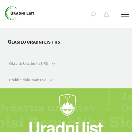
G
LASILO URADNI LIST RS
Glasilo Uradni list RS
Preklic dokumentov