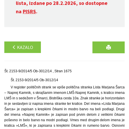
lista, izdane po 28.2.2026, so dostopne
na
PISRS
.
KAZALO
Št. 2153-9/2014/5 Ob-3012/14 , Stran 1675
Št. 2153-9/2014/5 Ob-3012/14
V register političnih strank se vpiše politična stranka Lista Marjana Šarca
– Naprej Kamnik, s skrajšanim imenom LMŠ-Naprej Kamnik, s kratico imena
LMŠ in s sedežem v Šmarci, Bistriška cesta 10a. Znak stranke je horizontalen
in je sestavljen iz napisa imena stranke ter kratice. Del imena »Lista Marjana
Šarca« je zapisan s krepkimi črkami in modro barvo na beli podlagi. Drugi
del imena »Naprej Kamnik« je zapisan pod prvim delom z velikimi črkami
poševno in belo barvo na modri podlagi. Vmes med drugim delom imena je
kratica »LMŠ«, ki je zapisana s krepkimi črkami in rumeno barvo. Osnovni