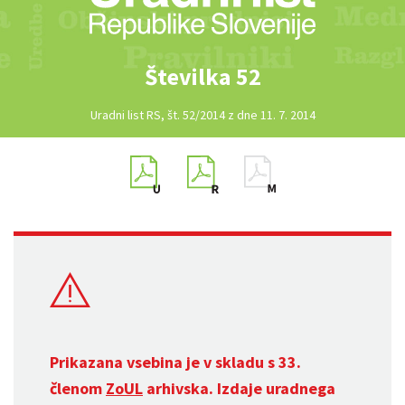
Številka 52
Uradni list RS, št. 52/2014 z dne 11. 7. 2014
Prikazana vsebina je v skladu s 33.
členom
ZoUL
arhivska. Izdaje uradnega