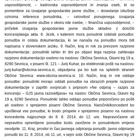
usposobljenost, – kadrovska usposobljenost in znanja oseb, ki so
pomembne za izvajanje gospodarske javne službe, – dosedanje izkušnje
oziroma reference ponudnika, – celovitost ponujenega izvajanja
gospodarske javne službe v okviru iste osebe, – finančna usposobljenost, –
pričetek izvajanja gospodarske javne službe skladno z določili
koncesijskega akta. 8. Jezik, v katerem mora ponudnik izdelati ponudbo:
ponudba in ostala dokumentacija, ki se nanaša na ponudbo mora biti
napisana v slovenskem jeziku. 9. Način, kraj in rok za prevzem razpisne
dokumentacije: ponudniki lahko tri dni po objavi tega razpisa zahtevajo
razpisno dokumentacijo osebno na naslovu: Občina Sevnica, Glavni trg 19 a,
8290 Sevnica, v pisarni št. 121 – Jurij Kuhar, po elektronski pošti na naslovu:
jurij.kuhar@obcina-sevnica.si, objavljena pa bo tudi na spletnih straneh
Občine Sevnica: www.obcina-sevnica.si. 10. Način, kraj in rok oddaje
ponudbe: ponudniki morajo oddati ponudbe na obrazcih prejete razpisne
dokumentacije v zaprtih ovojnicah s pripisom »Ne odpiraj – razpis za
koncesijo – GJS javna razsvetljava« na naslov: Občina Sevnica, Glavni trg
19 a, 8290 Sevnica. Ponudniki lahko oddajo ponudbe priporočeno po pošti
ali osebno v sprejemni pisarni Občine Sevnica. Naročnik/koncedent bo
upošteval vse ponudbe, ki bodo prispele v sprejemno pisarno na naslovu
koncedenta najpozneje do 8. 8. 2014, do 12. ure. Nepravočasne ali
nepravilno opremljene ponudbe bodo zavržene in ponudnikom vrnjene
neodprte. 11. Kraj, prostor in čas javnega odpiranja ponudb: javno odpiranje
ponudb bo 11. 8. 2014, ob 11. uri, v sejni sobi Občine Sevnica, Glavni trg 19