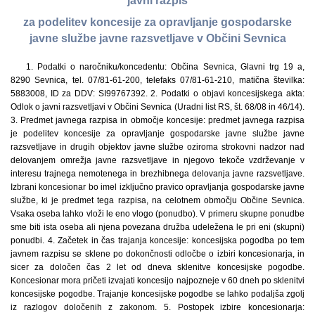
javni razpis
za podelitev koncesije za opravljanje gospodarske
javne službe javne razsvetljave v Občini Sevnica
1. Podatki o naročniku/koncedentu: Občina Sevnica, Glavni trg 19 a,
8290 Sevnica, tel. 07/81-61-200, telefaks 07/81-61-210, matična številka:
5883008, ID za DDV: SI99767392. 2. Podatki o objavi koncesijskega akta:
Odlok o javni razsvetljavi v Občini Sevnica (Uradni list RS, št. 68/08 in 46/14).
3. Predmet javnega razpisa in območje koncesije: predmet javnega razpisa
je podelitev koncesije za opravljanje gospodarske javne službe javne
razsvetljave in drugih objektov javne službe oziroma strokovni nadzor nad
delovanjem omrežja javne razsvetljave in njegovo tekoče vzdrževanje v
interesu trajnega nemotenega in brezhibnega delovanja javne razsvetljave.
Izbrani koncesionar bo imel izključno pravico opravljanja gospodarske javne
službe, ki je predmet tega razpisa, na celotnem območju Občine Sevnica.
Vsaka oseba lahko vloži le eno vlogo (ponudbo). V primeru skupne ponudbe
sme biti ista oseba ali njena povezana družba udeležena le pri eni (skupni)
ponudbi. 4. Začetek in čas trajanja koncesije: koncesijska pogodba po tem
javnem razpisu se sklene po dokončnosti odločbe o izbiri koncesionarja, in
sicer za določen čas 2 let od dneva sklenitve koncesijske pogodbe.
Koncesionar mora pričeti izvajati koncesijo najpozneje v 60 dneh po sklenitvi
koncesijske pogodbe. Trajanje koncesijske pogodbe se lahko podaljša zgolj
iz razlogov določenih z zakonom. 5. Postopek izbire koncesionarja: