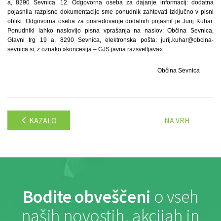
a, 8290 Sevnica. 12. Odgovorna oseba za dajanje informacij: dodatna
pojasnila razpisne dokumentacije sme ponudnik zahtevati izključno v pisni
obliki. Odgovorna oseba za posredovanje dodatnih pojasnil je Jurij Kuhar.
Ponudniki lahko naslovijo pisna vprašanja na naslov: Občina Sevnica,
Glavni trg 19 a, 8290 Sevnica, elektronska pošta: jurij.kuhar@obcina-
sevnica.si, z oznako »koncesija – GJS javna razsvetljava«.
Občina Sevnica
KAZALO
NA VRH
Bodite obveščeni
o vseh
naših novostih, akcijah in