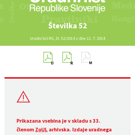
Številka 52
Uradni list RS, št. 52/2014 z dne 11. 7. 2014
Prikazana vsebina je v skladu s 33.
členom
ZoUL
arhivska. Izdaje uradnega