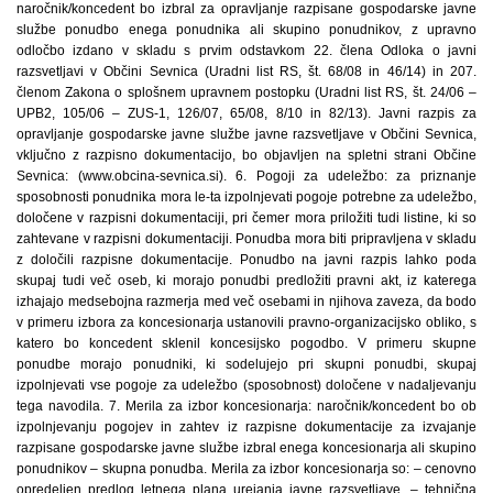
naročnik/koncedent bo izbral za opravljanje razpisane gospodarske javne
službe ponudbo enega ponudnika ali skupino ponudnikov, z upravno
odločbo izdano v skladu s prvim odstavkom 22. člena Odloka o javni
razsvetljavi v Občini Sevnica (Uradni list RS, št. 68/08 in 46/14) in 207.
členom Zakona o splošnem upravnem postopku (Uradni list RS, št. 24/06 –
UPB2, 105/06 – ZUS-1, 126/07, 65/08, 8/10 in 82/13). Javni razpis za
opravljanje gospodarske javne službe javne razsvetljave v Občini Sevnica,
vključno z razpisno dokumentacijo, bo objavljen na spletni strani Občine
Sevnica: (www.obcina-sevnica.si). 6. Pogoji za udeležbo: za priznanje
sposobnosti ponudnika mora le-ta izpolnjevati pogoje potrebne za udeležbo,
določene v razpisni dokumentaciji, pri čemer mora priložiti tudi listine, ki so
zahtevane v razpisni dokumentaciji. Ponudba mora biti pripravljena v skladu
z določili razpisne dokumentacije. Ponudbo na javni razpis lahko poda
skupaj tudi več oseb, ki morajo ponudbi predložiti pravni akt, iz katerega
izhajajo medsebojna razmerja med več osebami in njihova zaveza, da bodo
v primeru izbora za koncesionarja ustanovili pravno-organizacijsko obliko, s
katero bo koncedent sklenil koncesijsko pogodbo. V primeru skupne
ponudbe morajo ponudniki, ki sodelujejo pri skupni ponudbi, skupaj
izpolnjevati vse pogoje za udeležbo (sposobnost) določene v nadaljevanju
tega navodila. 7. Merila za izbor koncesionarja: naročnik/koncedent bo ob
izpolnjevanju pogojev in zahtev iz razpisne dokumentacije za izvajanje
razpisane gospodarske javne službe izbral enega koncesionarja ali skupino
ponudnikov – skupna ponudba. Merila za izbor koncesionarja so: – cenovno
opredeljen predlog letnega plana urejanja javne razsvetljave, – tehnična