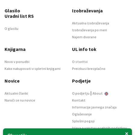
Glasilo
Izobraževanja
Uradni list RS
Aktualna izobraževanja
O glasilu
Izobraževanja po meri
Najem dvorane
Knjigarna
UL info tok
Novo v ponudbi
O storitvi
Kako nakupovati v spletni knjigarni
Preizkusi brezplačno
Novice
Podjetje
|
Aktualni članki
O podjetju
About
Naroči se na novice
Kontakt
Informacije javnega značaja
Oglaševanje
Splošni pogoji
Izjava o varstvu osebnih podatkov
×
E-dražbe