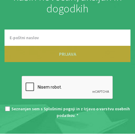
dogodkih
PRIJAVA
Seznanjen sem s
Splošnimi pogoji
in z
Izjavo o varstvu osebnih
podatkov
. *