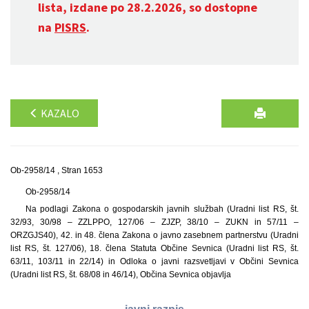
lista, izdane po 28.2.2026, so dostopne
na
PISRS
.
KAZALO
Ob-2958/14 , Stran 1653
Ob-2958/14
Na podlagi Zakona o gospodarskih javnih službah (Uradni list RS, št.
32/93, 30/98 – ZZLPPO, 127/06 – ZJZP, 38/10 – ZUKN in 57/11 –
ORZGJS40), 42. in 48. člena Zakona o javno zasebnem partnerstvu (Uradni
list RS, št. 127/06), 18. člena Statuta Občine Sevnica (Uradni list RS, št.
63/11, 103/11 in 22/14) in Odloka o javni razsvetljavi v Občini Sevnica
(Uradni list RS, št. 68/08 in 46/14), Občina Sevnica objavlja