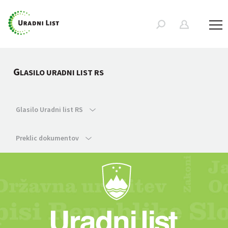
G
LASILO URADNI LIST RS
Glasilo Uradni list RS
Preklic dokumentov