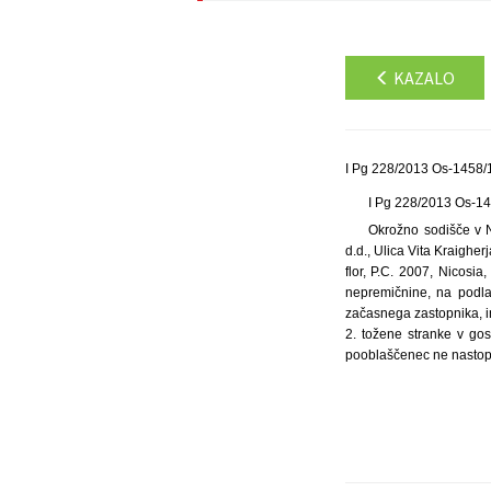
KAZALO
I Pg 228/2013 Os-1458/1
I Pg 228/2013 Os-1
Okrožno sodišče v N
d.d., Ulica Vita Kraigher
flor, P.C. 2007, Nicosia
nepremičnine, na podla
začasnega zastopnika, in
2. tožene stranke v gos
pooblaščenec ne nastopi