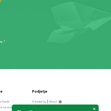
ov
. *
ce
Podjetje
|
i članki
O podjetju
About
se na novice
Kontakt
×