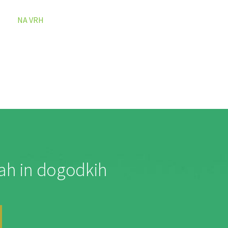
NA VRH
jah in dogodkih