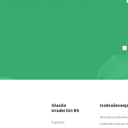
Glasilo
Izobraževanj
Uradni list RS
Aktualna izobraže
O glasilu
Izobraževanja po 