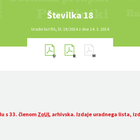
Številka 18
Uradni list RS, št. 18/2014 z dne 14. 3. 2014
du s 33. členom
ZoUL
arhivska. Izdaje uradnega lista, iz