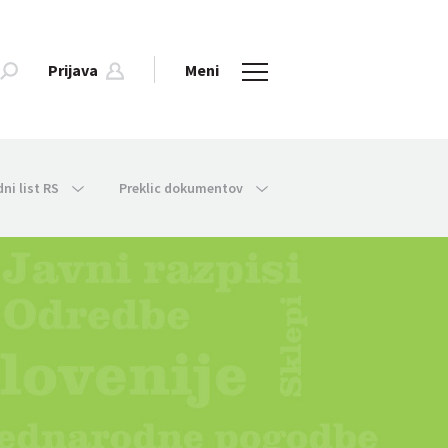
Prijava
Meni
dni list RS
Preklic dokumentov