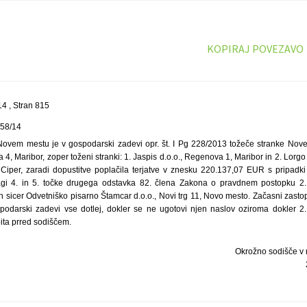
KOPIRAJ POVEZAVO
4 , Stran 815
458/14
ovem mestu je v gospodarski zadevi opr. št. I Pg 228/2013 tožeče stranke Nove
ja 4, Maribor, zoper toženi stranki: 1. Jaspis d.o.o., Regenova 1, Maribor in 2. Lorgo 
, Ciper, zaradi dopustitve poplačila terjatve v znesku 220.137,07 EUR s pripadki
gi 4. in 5. točke drugega odstavka 82. člena Zakona o pravdnem postopku 2. t
 sicer Odvetniško pisarno Štamcar d.o.o., Novi trg 11, Novo mesto. Začasni zasto
podarski zadevi vse dotlej, dokler se ne ugotovi njen naslov oziroma dokler 2.
ta prred sodiščem.
Okrožno sodišče v