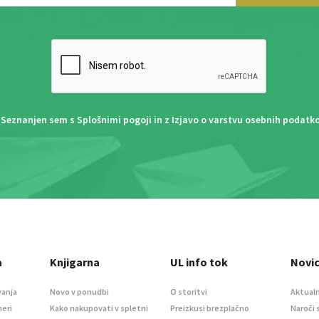
Seznanjen sem s
Splošnimi pogoji
in z
Izjavo o varstvu osebnih podatk
a
Knjigarna
UL info tok
Novi
vanja
Novo v ponudbi
O storitvi
Aktualn
meri
Kako nakupovati v spletni
Preizkusi brezplačno
Naroči 