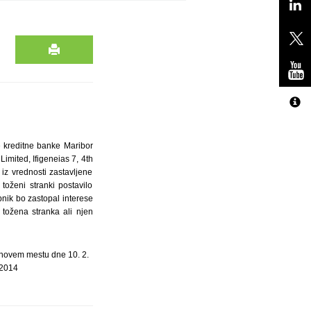
 kreditne banke Maribor
Limited, Ifigeneias 7, 4th
 iz vrednosti zastavljene
oženi stranki postavilo
pnik bo zastopal interese
 tožena stranka ali njen
 novem mestu dne 10. 2.
2014