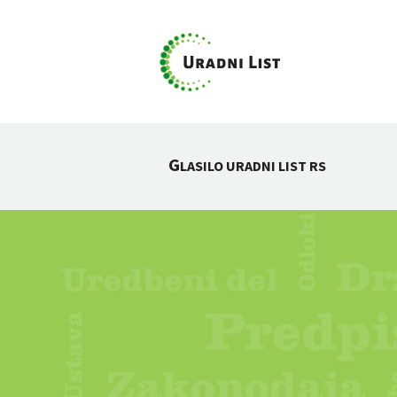
G
LASILO URADNI LIST RS