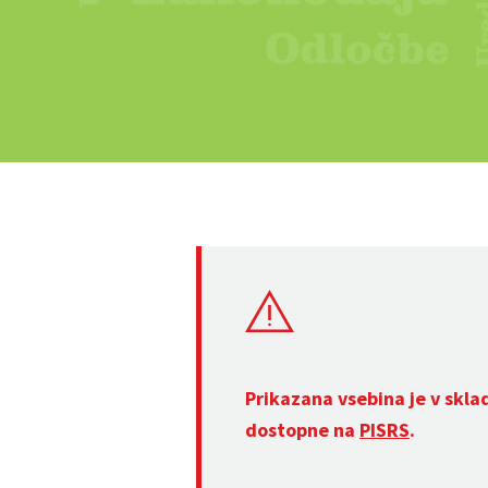
Prikazana vsebina je v skla
dostopne na
PISRS
.