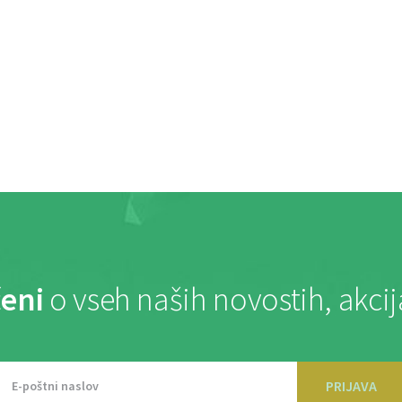
eni
o vseh naših novostih, akci
PRIJAVA