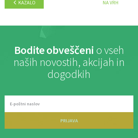
KAZALO
NA VRH
Bodite obveščeni
o vseh
naših novostih, akcijah in
dogodkih
PRIJAVA