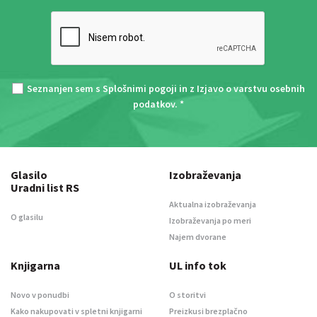
Seznanjen sem s
Splošnimi pogoji
in z
Izjavo o varstvu osebnih
podatkov
. *
Glasilo
Izobraževanja
Uradni list RS
Aktualna izobraževanja
O glasilu
Izobraževanja po meri
Najem dvorane
Knjigarna
UL info tok
Novo v ponudbi
O storitvi
Kako nakupovati v spletni knjigarni
Preizkusi brezplačno