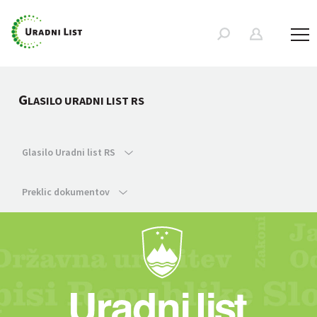
G
LASILO URADNI LIST RS
Glasilo Uradni list RS
Preklic dokumentov