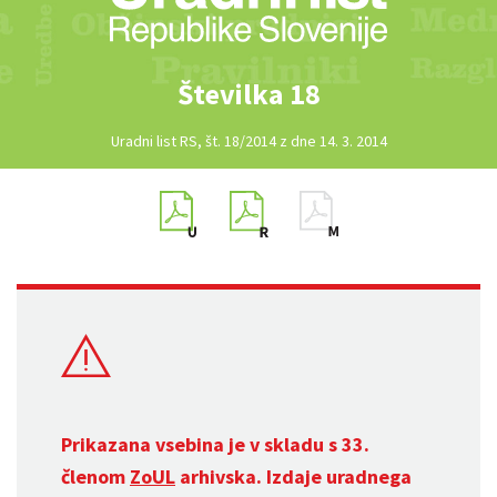
Številka 18
Uradni list RS, št. 18/2014 z dne 14. 3. 2014
Prikazana vsebina je v skladu s 33.
členom
ZoUL
arhivska. Izdaje uradnega