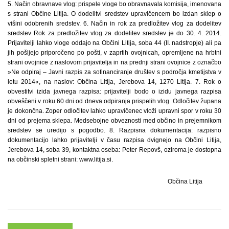
5. Način obravnave vlog: prispele vloge bo obravnavala komisija, imenovana
s strani Občine Litija. O dodelitvi sredstev upravičencem bo izdan sklep o
višini odobrenih sredstev. 6. Način in rok za predložitev vlog za dodelitev
sredstev Rok za predložitev vlog za dodelitev sredstev je do 30. 4. 2014.
Prijavitelji lahko vloge oddajo na Občini Litija, soba 44 (II. nadstropje) ali pa
jih pošljejo priporočeno po pošti, v zaprtih ovojnicah, opremljene na hrbtni
strani ovojnice z naslovom prijavitelja in na prednji strani ovojnice z označbo
»Ne odpiraj – Javni razpis za sofinanciranje društev s področja kmetijstva v
letu 2014«, na naslov: Občina Litija, Jerebova 14, 1270 Litija. 7. Rok o
obvestitvi izida javnega razpisa: prijavitelji bodo o izidu javnega razpisa
obveščeni v roku 60 dni od dneva odpiranja prispelih vlog. Odločitev župana
je dokončna. Zoper odločitev lahko upravičenec vloži upravni spor v roku 30
dni od prejema sklepa. Medsebojne obveznosti med občino in prejemnikom
sredstev se uredijo s pogodbo. 8. Razpisna dokumentacija: razpisno
dokumentacijo lahko prijavitelji v času razpisa dvignejo na Občini Litija,
Jerebova 14, soba 39, kontaktna oseba: Peter Repovš, oziroma je dostopna
na občinski spletni strani: www.litija.si.
Občina Litija