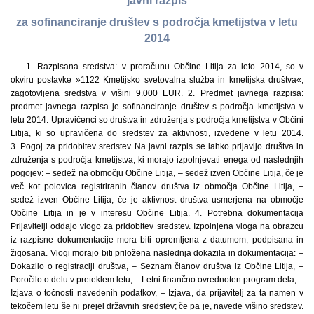
javni razpis
za sofinanciranje društev s področja kmetijstva v letu
2014
1. Razpisana sredstva: v proračunu Občine Litija za leto 2014, so v
okviru postavke »1122 Kmetijsko svetovalna služba in kmetijska društva«,
zagotovljena sredstva v višini 9.000 EUR. 2. Predmet javnega razpisa:
predmet javnega razpisa je sofinanciranje društev s področja kmetijstva v
letu 2014. Upravičenci so društva in združenja s področja kmetijstva v Občini
Litija, ki so upravičena do sredstev za aktivnosti, izvedene v letu 2014.
3. Pogoj za pridobitev sredstev Na javni razpis se lahko prijavijo društva in
združenja s področja kmetijstva, ki morajo izpolnjevati enega od naslednjih
pogojev: – sedež na območju Občine Litija, – sedež izven Občine Litija, če je
več kot polovica registriranih članov društva iz območja Občine Litija, –
sedež izven Občine Litija, če je aktivnost društva usmerjena na območje
Občine Litija in je v interesu Občine Litija. 4. Potrebna dokumentacija
Prijavitelji oddajo vlogo za pridobitev sredstev. Izpolnjena vloga na obrazcu
iz razpisne dokumentacije mora biti opremljena z datumom, podpisana in
žigosana. Vlogi morajo biti priložena naslednja dokazila in dokumentacija: –
Dokazilo o registraciji društva, – Seznam članov društva iz Občine Litija, –
Poročilo o delu v preteklem letu, – Letni finančno ovrednoten program dela, –
Izjava o točnosti navedenih podatkov, – Izjava, da prijavitelj za ta namen v
tekočem letu še ni prejel državnih sredstev; če pa je, navede višino sredstev.