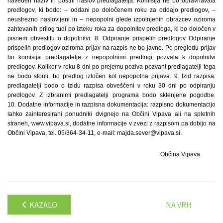
naveden naziv in poštni naslov predlagatelja. Komisija ne bo obravnavala
predlogov, ki bodo: – oddani po določenem roku za oddajo predlogov, –
neustrezno naslovljeni in – nepopolni glede izpolnjenih obrazcev oziroma
zahtevanih prilog tudi po izteku roka za dopolnitev predloga, ki bo določen v
pisnem obvestilu o dopolnitvi. 8. Odpiranje prispelih predlogov Odpiranje
prispelih predlogov oziroma prijav na razpis ne bo javno. Po pregledu prijav
bo komisija predlagatelje z nepopolnimi predlogi pozvala k dopolnitvi
predlogov. Kolikor v roku 8 dni po prejemu poziva pozvani predlagatelji tega
ne bodo storili, bo predlog izločen kot nepopolna prijava. 9. Izid razpisa:
predlagatelji bodo o izidu razpisa obveščeni v roku 30 dni po odpiranju
predlogov. Z izbranimi predlagatelji programa bodo sklenjene pogodbe.
10. Dodatne informacije in razpisna dokumentacija: razpisno dokumentacijo
lahko zainteresirani ponudniki dvignejo na Občini Vipava ali na spletnih
straneh, www.vipava.si, dodatne informacije v zvezi z razpisom pa dobijo na
Občini Vipava, tel. 05/364-34-11, e-mail: majda.sever@vipava.si.
Občina Vipava
KAZALO
NA VRH