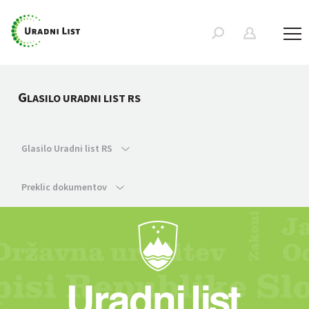
G
LASILO URADNI LIST RS
Glasilo Uradni list RS
Preklic dokumentov