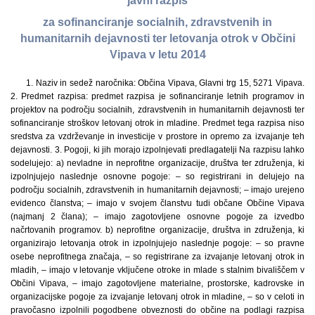
javni razpis
za sofinanciranje socialnih, zdravstvenih in
humanitarnih dejavnosti ter letovanja otrok v Občini
Vipava v letu 2014
1. Naziv in sedež naročnika: Občina Vipava, Glavni trg 15, 5271 Vipava.
2. Predmet razpisa: predmet razpisa je sofinanciranje letnih programov in
projektov na področju socialnih, zdravstvenih in humanitarnih dejavnosti ter
sofinanciranje stroškov letovanj otrok in mladine. Predmet tega razpisa niso
sredstva za vzdrževanje in investicije v prostore in opremo za izvajanje teh
dejavnosti. 3. Pogoji, ki jih morajo izpolnjevati predlagatelji Na razpisu lahko
sodelujejo: a) nevladne in neprofitne organizacije, društva ter združenja, ki
izpolnjujejo naslednje osnovne pogoje: – so registrirani in delujejo na
področju socialnih, zdravstvenih in humanitarnih dejavnosti; – imajo urejeno
evidenco članstva; – imajo v svojem članstvu tudi občane Občine Vipava
(najmanj 2 člana); – imajo zagotovljene osnovne pogoje za izvedbo
načrtovanih programov. b) neprofitne organizacije, društva in združenja, ki
organizirajo letovanja otrok in izpolnjujejo naslednje pogoje: – so pravne
osebe neprofitnega značaja, – so registrirane za izvajanje letovanj otrok in
mladih, – imajo v letovanje vključene otroke in mlade s stalnim bivališčem v
Občini Vipava, – imajo zagotovljene materialne, prostorske, kadrovske in
organizacijske pogoje za izvajanje letovanj otrok in mladine, – so v celoti in
pravočasno izpolnili pogodbene obveznosti do občine na podlagi razpisa