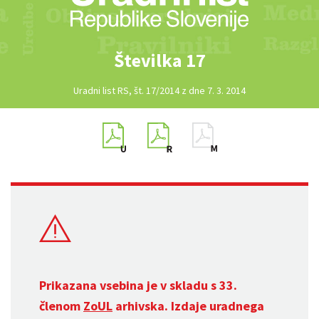
Številka 17
Uradni list RS, št. 17/2014 z dne 7. 3. 2014
Prikazana vsebina je v skladu s 33.
členom
ZoUL
arhivska. Izdaje uradnega