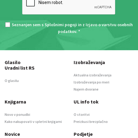
Seznanjen sem s
Splošnimi pogoji
in z
Izjavo o varstvu osebnih
podatkov
. *
Glasilo
Izobraževanja
Uradni list RS
Aktualna izobraževanja
O glasilu
Izobraževanja po meri
Najem dvorane
Knjigarna
UL info tok
Novo v ponudbi
O storitvi
Kako nakupovati v spletni knjigarni
Preizkusi brezplačno
Novice
Podjetje