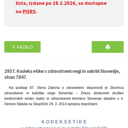
lista, izdane po 28.2.2026, so dostopne
na
PISRS
.
KAZALO
2937. Kodeks etike v zdravstveni negi in oskrbi Slovenije,
stran 7847.
Na podlagi 87. člena Zakona o zdravstveni dejavnosti je Zbornica
zdravstvene in babiške nege Slovenije – Zveza strokovnih društev
medicinskih sester, babic in zdravstvenih tehnikov Slovenije skladno s 4.
členom Statuta na Skupščini 29. 3. 2014 sprejela dopolnjeni
K O D E K S E T I K E