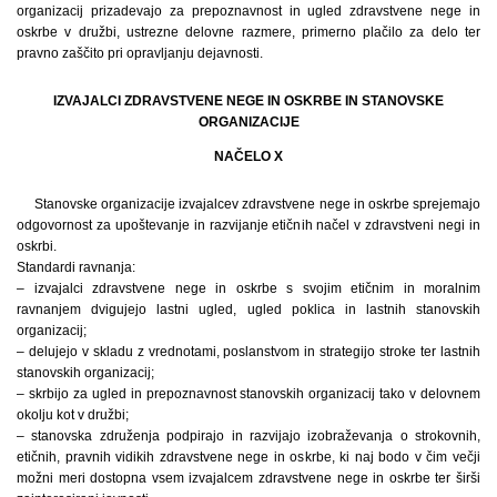
organizacij prizadevajo za prepoznavnost in ugled zdravstvene nege in
oskrbe v družbi, ustrezne delovne razmere, primerno plačilo za delo ter
pravno zaščito pri opravljanju dejavnosti.
IZVAJALCI ZDRAVSTVENE NEGE IN OSKRBE IN STANOVSKE
ORGANIZACIJE
NAČELO X
Stanovske organizacije izvajalcev zdravstvene nege in oskrbe sprejemajo
odgovornost za upoštevanje in razvijanje etičnih načel v zdravstveni negi in
oskrbi.
Standardi ravnanja:
– izvajalci zdravstvene nege in oskrbe s svojim etičnim in moralnim
ravnanjem dvigujejo lastni ugled, ugled poklica in lastnih stanovskih
organizacij;
– delujejo v skladu z vrednotami, poslanstvom in strategijo stroke ter lastnih
stanovskih organizacij;
– skrbijo za ugled in prepoznavnost stanovskih organizacij tako v delovnem
okolju kot v družbi;
– stanovska združenja podpirajo in razvijajo izobraževanja o strokovnih,
etičnih, pravnih vidikih zdravstvene nege in oskrbe, ki naj bodo v čim večji
možni meri dostopna vsem izvajalcem zdravstvene nege in oskrbe ter širši