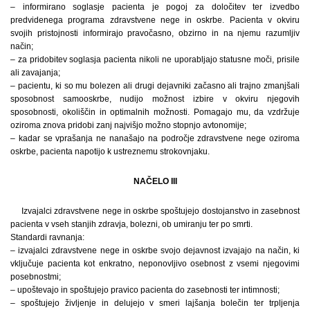
– informirano soglasje pacienta je pogoj za določitev ter izvedbo
predvidenega programa zdravstvene nege in oskrbe. Pacienta v okviru
svojih pristojnosti informirajo pravočasno, obzirno in na njemu razumljiv
način;
– za pridobitev soglasja pacienta nikoli ne uporabljajo statusne moči, prisile
ali zavajanja;
– pacientu, ki so mu bolezen ali drugi dejavniki začasno ali trajno zmanjšali
sposobnost samooskrbe, nudijo možnost izbire v okviru njegovih
sposobnosti, okoliščin in optimalnih možnosti. Pomagajo mu, da vzdržuje
oziroma znova pridobi zanj najvišjo možno stopnjo avtonomije;
– kadar se vprašanja ne nanašajo na področje zdravstvene nege oziroma
oskrbe, pacienta napotijo k ustreznemu strokovnjaku.
NAČELO III
Izvajalci zdravstvene nege in oskrbe spoštujejo dostojanstvo in zasebnost
pacienta v vseh stanjih zdravja, bolezni, ob umiranju ter po smrti.
Standardi ravnanja:
– izvajalci zdravstvene nege in oskrbe svojo dejavnost izvajajo na način, ki
vključuje pacienta kot enkratno, neponovljivo osebnost z vsemi njegovimi
posebnostmi;
– upoštevajo in spoštujejo pravico pacienta do zasebnosti ter intimnosti;
– spoštujejo življenje in delujejo v smeri lajšanja bolečin ter trpljenja