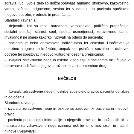
zdravja ljudi. Svoje delo so dolžni opravljati humano, strokovno, kakovostno,
varno, sočutno, odgovorno, vestno ter v odnosu do pacienta spoštovati
njegove potrebe, vrednote in prepričanja.
Standardi ravnanja:
– dejavniki, kot so rasa, narodnost, veroizpoved, politično prepričanje,
socialni položaj, starost, spol, spolna usmerjenost, zdravstveno stanje,
invalidnost ne smejo kakorkoli vplivati na odnos do pacienta;
– pacienta je treba obravnavati individualno ter celostno. Upoštevati je
potrebno njegove ne le fizične, ampak tudi psihične, socialne in duhovne
potrebe ter spoštovati njegovo kulturo ter osebna prepričanja;
– izvajalci zdravstvene nege in oskrbe v soglasju s pacientom vključujejo v
obravnavo tudi člane njegove družine ter zanj pomembne druge.
NAČELO II
Izvajalci zdravstvene nege in oskrbe spoštujejo pravico pacienta do izbire
in odločanja.
Standardi ravnanja:
– izvajalci zdravstvene nege in oskrbe so zagovorniki pacienta in njegovih
pravic;
– pacientu posredujejo informacije o njegovih pravicah in dolžnostih, ki se
nanašajo na zdravstveno nego oziroma oskrbo ter o možnostih in načinih
njihove uveljavitve;