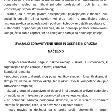
pomemben vzgled na njihovi prihodnji profesionalni poti ter z njimi
vzpostavljajo strpen strokovni dialog;
– skrbijo, da s svojim javnim nastopanjem, pojavljanjem v medijih in/ali
socialnih omrežjih ali na kakršen koli drug način ne zmanjšujejo ugleda
lastnega poklica ter ugleda svojih poklicnih kolegov ter ostalih sodelavcev;
– stanovska pripadnost jih zavezuje, da ne odrečejo pomoči stanovskemu
kolegu, če ta zanjo zaprosi, ter da kolegialno skrbijo za obolelega kolega.
IZVAJALCI ZDRAVSTVENE NEGE IN OSKRBE IN DRUŽBA
NAČELO IX
Izvajalci zdravstvene nege in oskrbe ravnajo v skladu z usmeritvami, ki
zagotavljajo boljše zdravje in razvoj zdravstva.
Standardi ravnanja:
– podpirajo zdrav življenjski slog posameznikov, skupin in lokalnih skupnosti,
skrbijo za varno in zdravo okolje ter v okviru svojih kompetenc delujejo
zdravstveno-vzgojno;
– skupaj z drugimi zdravstvenimi delavci in strokovnjaki aktivno sodelujejo
pri načrtovanju in izvajanju programov zdravstvenega varstva;
– so pobudniki oziroma podporniki aktivnosti, ki so v širšem družbenem
interesu, še posebej tistih, ki so povezane z njihovo stroko;
– imajo pravico in dolžnost, da si preko svojih strokovnih in drugih