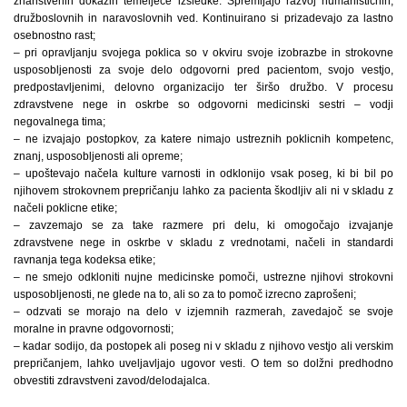
znanstvenih dokazih temelječe izsledke. Spremljajo razvoj humanističnih,
družboslovnih in naravoslovnih ved. Kontinuirano si prizadevajo za lastno
osebnostno rast;
– pri opravljanju svojega poklica so v okviru svoje izobrazbe in strokovne
usposobljenosti za svoje delo odgovorni pred pacientom, svojo vestjo,
predpostavljenimi, delovno organizacijo ter širšo družbo. V procesu
zdravstvene nege in oskrbe so odgovorni medicinski sestri – vodji
negovalnega tima;
– ne izvajajo postopkov, za katere nimajo ustreznih poklicnih kompetenc,
znanj, usposobljenosti ali opreme;
– upoštevajo načela kulture varnosti in odklonijo vsak poseg, ki bi bil po
njihovem strokovnem prepričanju lahko za pacienta škodljiv ali ni v skladu z
načeli poklicne etike;
– zavzemajo se za take razmere pri delu, ki omogočajo izvajanje
zdravstvene nege in oskrbe v skladu z vrednotami, načeli in standardi
ravnanja tega kodeksa etike;
– ne smejo odkloniti nujne medicinske pomoči, ustrezne njihovi strokovni
usposobljenosti, ne glede na to, ali so za to pomoč izrecno zaprošeni;
– odzvati se morajo na delo v izjemnih razmerah, zavedajoč se svoje
moralne in pravne odgovornosti;
– kadar sodijo, da postopek ali poseg ni v skladu z njihovo vestjo ali verskim
prepričanjem, lahko uveljavljajo ugovor vesti. O tem so dolžni predhodno
obvestiti zdravstveni zavod/delodajalca.