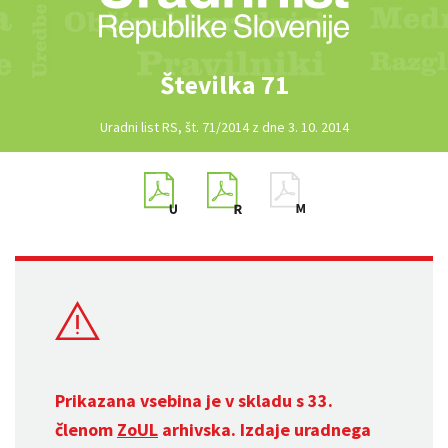
Številka 71
Uradni list RS, št. 71/2014 z dne 3. 10. 2014
Prikazana vsebina je v skladu s 33.
členom
ZoUL
arhivska. Izdaje uradnega