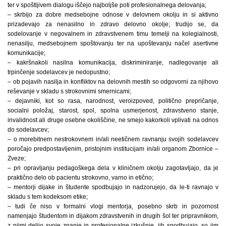
ter v spoštljivem dialogu iščejo najboljše poti profesionalnega delovanja;
– skrbijo za dobre medsebojne odnose v delovnem okolju in si aktivno
prizadevajo za nenasilno in zdravo delovno okolje; trudijo se, da
sodelovanje v negovalnem in zdravstvenem timu temelji na kolegialnosti,
nenasilju, medsebojnem spoštovanju ter na upoštevanju načel asertivne
komunikacije;
– kakršnakoli nasilna komunikacija, diskriminiranje, nadlegovanje ali
trpinčenje sodelavcev je nedopustno;
– ob pojavih nasilja in konfliktov na delovnih mestih so odgovorni za njihovo
reševanje v skladu s strokovnimi smernicami;
– dejavniki, kot so rasa, narodnost, veroizpoved, politično prepričanje,
socialni položaj, starost, spol, spolna usmerjenost, zdravstveno stanje,
invalidnost ali druge osebne okoliščine, ne smejo kakorkoli vplivati na odnos
do sodelavcev;
– o morebitnem nestrokovnem in/ali neetičnem ravnanju svojih sodelavcev
poročajo predpostavljenim, pristojnim institucijam in/ali organom Zbornice –
Zveze;
– pri opravljanju pedagoškega dela v kliničnem okolju zagotavljajo, da je
praktično delo ob pacientu strokovno, varno in etično;
– mentorji dijake in študente spodbujajo in nadzorujejo, da le-ti ravnajo v
skladu s tem kodeksom etike;
– tudi če niso v formalni vlogi mentorja, posebno skrb in pozornost
namenjajo študentom in dijakom zdravstvenih in drugih šol ter pripravnikom,
z njimi delijo svoje znanje in profesionalne izkušnje, jih spodbujajo, so jim