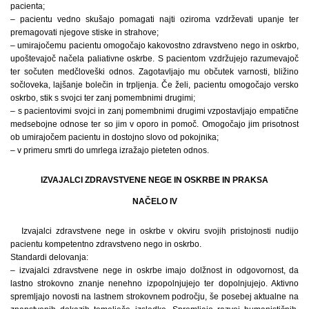
pacienta;
– pacientu vedno skušajo pomagati najti oziroma vzdrževati upanje ter
premagovati njegove stiske in strahove;
– umirajočemu pacientu omogočajo kakovostno zdravstveno nego in oskrbo,
upoštevajoč načela paliativne oskrbe. S pacientom vzdržujejo razumevajoč
ter sočuten medčloveški odnos. Zagotavljajo mu občutek varnosti, bližino
sočloveka, lajšanje bolečin in trpljenja. Če želi, pacientu omogočajo versko
oskrbo, stik s svojci ter zanj pomembnimi drugimi;
– s pacientovimi svojci in zanj pomembnimi drugimi vzpostavljajo empatične
medsebojne odnose ter so jim v oporo in pomoč. Omogočajo jim prisotnost
ob umirajočem pacientu in dostojno slovo od pokojnika;
– v primeru smrti do umrlega izražajo pieteten odnos.
IZVAJALCI ZDRAVSTVENE NEGE IN OSKRBE IN PRAKSA
NAČELO IV
Izvajalci zdravstvene nege in oskrbe v okviru svojih pristojnosti nudijo
pacientu kompetentno zdravstveno nego in oskrbo.
Standardi delovanja:
– izvajalci zdravstvene nege in oskrbe imajo dolžnost in odgovornost, da
lastno strokovno znanje nenehno izpopolnjujejo ter dopolnjujejo. Aktivno
spremljajo novosti na lastnem strokovnem področju, še posebej aktualne na