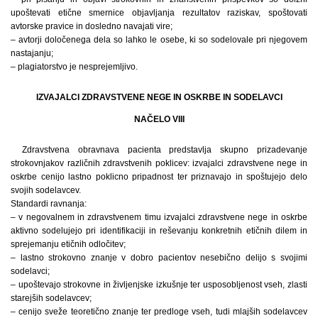
upoštevati etične smernice objavljanja rezultatov raziskav, spoštovati
avtorske pravice in dosledno navajati vire;
– avtorji določenega dela so lahko le osebe, ki so sodelovale pri njegovem
nastajanju;
– plagiatorstvo je nesprejemljivo.
IZVAJALCI ZDRAVSTVENE NEGE IN OSKRBE IN SODELAVCI
NAČELO VIII
Zdravstvena obravnava pacienta predstavlja skupno prizadevanje
strokovnjakov različnih zdravstvenih poklicev: izvajalci zdravstvene nege in
oskrbe cenijo lastno poklicno pripadnost ter priznavajo in spoštujejo delo
svojih sodelavcev.
Standardi ravnanja:
– v negovalnem in zdravstvenem timu izvajalci zdravstvene nege in oskrbe
aktivno sodelujejo pri identifikaciji in reševanju konkretnih etičnih dilem in
sprejemanju etičnih odločitev;
– lastno strokovno znanje v dobro pacientov nesebično delijo s svojimi
sodelavci;
– upoštevajo strokovne in življenjske izkušnje ter usposobljenost vseh, zlasti
starejših sodelavcev;
– cenijo sveže teoretično znanje ter predloge vseh, tudi mlajših sodelavcev