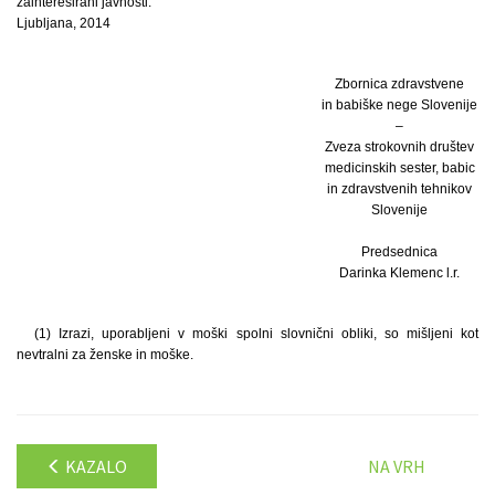
zainteresirani javnosti.
Ljubljana, 2014
Zbornica zdravstvene
in babiške nege Slovenije
–
Zveza strokovnih društev
medicinskih sester, babic
in zdravstvenih tehnikov
Slovenije
Predsednica
Darinka Klemenc l.r.
(1) Izrazi, uporabljeni v moški spolni slovnični obliki, so mišljeni kot
nevtralni za ženske in moške.
KAZALO
NA VRH