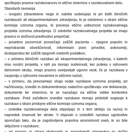
spoštujejo pravice raziskovancev in etične smernice v raziskovalnem delu.
Standardi ravnanja:
– izvajalci zdravstvene nege in oskrbe sodelujejo le pri tistih kliničnih
raziskavah ali eksperimentalnem zdravljenju, ki je odobreno s strani etične
komisije oziroma organa, ki preverja etično ustreznost raziskovalnega
projekta oziroma zdravljenja. O odobritvi raziskovalnega projekta se imajo
pravico in dolžnost predhodno prepričati;
– posebno pozornost posvečajo zaščiti pacienta – njegovi popolni in
nepristranski obveščenosti, informirani pisni privolitvi, avtonomiji,
dostojanstvu ter zaščiti njegovih osebnih podatkov;
– v primeru kliničnih raziskav ali eksperimentalnega zdravljenja, v katerih
niso nosilci projekta, v njih pa morajo sodelovati, ker poteka v njihovem
delovnem okolju, imajo pravico uveljavljati ugovor vesti, če je raziskava v
nasprotju z njihovimi moralnimi in etičnimi načeli;
– v primeru, da prevzamejo vlogo vodje raziskave oziroma projekta, pri
načrtovanju, izvedbi in dokumentiranju natančno upoštevajo vse deklaracije,
dokumente ter smernice, ki se nanašajo na etične vidike konkretne
raziskave. Pred začetkom izvedbe raziskave morajo pridobiti soglasje k
raziskavi s strani pristojne etične komisije oziroma organa;
– izsledke raziskovalnega dela objavljajo in s tem skrbijo za razvoj in
napredek znanosti ter stroke. V objavah o izsledkih raziskav ugotovitve
sporočajo tako, da je zagotovljena popolna anonimnost oseb, ki so bile
vključene v raziskavo;
– pri pisanju in objavi strokovnih in znanstvenih prispevkov so dolžni