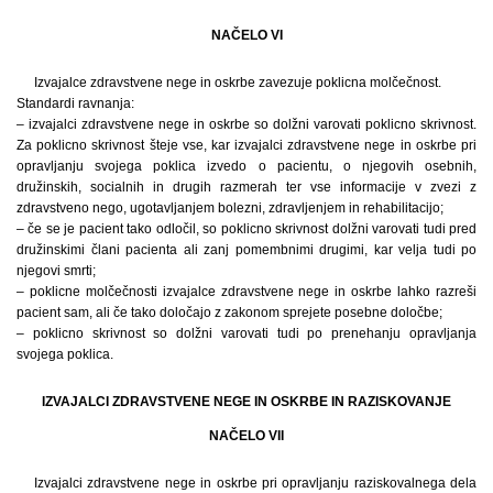
NAČELO VI
Izvajalce zdravstvene nege in oskrbe zavezuje poklicna molčečnost.
Standardi ravnanja:
– izvajalci zdravstvene nege in oskrbe so dolžni varovati poklicno skrivnost.
Za poklicno skrivnost šteje vse, kar izvajalci zdravstvene nege in oskrbe pri
opravljanju svojega poklica izvedo o pacientu, o njegovih osebnih,
družinskih, socialnih in drugih razmerah ter vse informacije v zvezi z
zdravstveno nego, ugotavljanjem bolezni, zdravljenjem in rehabilitacijo;
– če se je pacient tako odločil, so poklicno skrivnost dolžni varovati tudi pred
družinskimi člani pacienta ali zanj pomembnimi drugimi, kar velja tudi po
njegovi smrti;
– poklicne molčečnosti izvajalce zdravstvene nege in oskrbe lahko razreši
pacient sam, ali če tako določajo z zakonom sprejete posebne določbe;
– poklicno skrivnost so dolžni varovati tudi po prenehanju opravljanja
svojega poklica.
IZVAJALCI ZDRAVSTVENE NEGE IN OSKRBE IN RAZISKOVANJE
NAČELO VII
Izvajalci zdravstvene nege in oskrbe pri opravljanju raziskovalnega dela