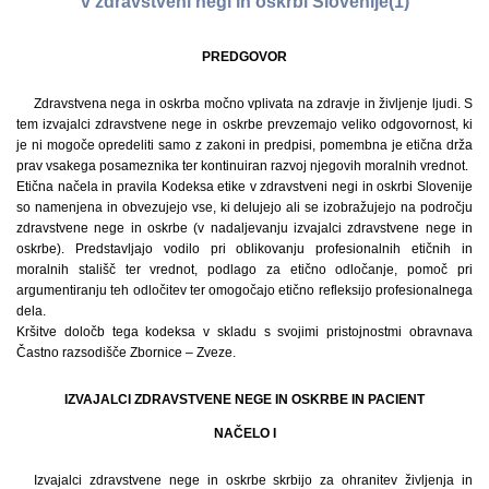
v zdravstveni negi in oskrbi Slovenije(1)
PREDGOVOR
Zdravstvena nega in oskrba močno vplivata na zdravje in življenje ljudi. S
tem izvajalci zdravstvene nege in oskrbe prevzemajo veliko odgovornost, ki
je ni mogoče opredeliti samo z zakoni in predpisi, pomembna je etična drža
prav vsakega posameznika ter kontinuiran razvoj njegovih moralnih vrednot.
Etična načela in pravila Kodeksa etike v zdravstveni negi in oskrbi Slovenije
so namenjena in obvezujejo vse, ki delujejo ali se izobražujejo na področju
zdravstvene nege in oskrbe (v nadaljevanju izvajalci zdravstvene nege in
oskrbe). Predstavljajo vodilo pri oblikovanju profesionalnih etičnih in
moralnih stališč ter vrednot, podlago za etično odločanje, pomoč pri
argumentiranju teh odločitev ter omogočajo etično refleksijo profesionalnega
dela.
Kršitve določb tega kodeksa v skladu s svojimi pristojnostmi obravnava
Častno razsodišče Zbornice – Zveze.
IZVAJALCI ZDRAVSTVENE NEGE IN OSKRBE IN PACIENT
NAČELO I
Izvajalci zdravstvene nege in oskrbe skrbijo za ohranitev življenja in