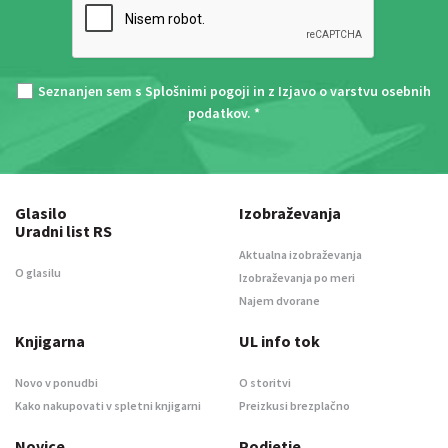
Seznanjen sem s
Splošnimi pogoji
in z
Izjavo o varstvu osebnih
podatkov
. *
Glasilo
Izobraževanja
Uradni list RS
Aktualna izobraževanja
O glasilu
Izobraževanja po meri
Najem dvorane
Knjigarna
UL info tok
Novo v ponudbi
O storitvi
Kako nakupovati v spletni knjigarni
Preizkusi brezplačno
Novice
Podjetje