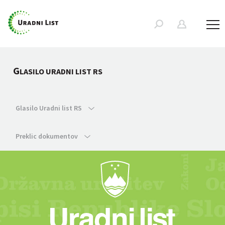
G
LASILO URADNI LIST RS
Glasilo Uradni list RS
Preklic dokumentov