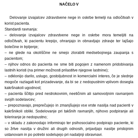
NAČELO V
Delovanje izvajalcev zdravstvene nege in oskrbe temelji na odločitvah v
korist pacienta.
Standardi ravnanja:
– delovanje izvajalcev zdravstvene nege in oskrbe mora temeljiti na
odločitvah, ki pacientu krepijo, ohranjajo in obnavljajo zdravje ter lajšajo
bolečine in trpljenje;
– ne glede na okoliščine ne smejo zlorabiti medsebojnega zaupanja s
pacientom;
– njihov odnos do pacienta ne sme biti pogojen z namenom pridobivanja
lastnih koristi (na primer možnosti prilastitve njegove lastnine);
– odklonijo darilo, uslugo, gostoljubnost in komercialni interes, če je slednje
mogoče razlagati kot prizadevanje, da bi se z nedopustnim vplivom dosegla
kakršnakoli ugodnost;
– pacienta ščitijo pred nestrokovnim, neetičnim ali samovoljnim ravnanjem
svojih sodelavcev;
– prepoznavajo, preprečujejo in zmanjšujejo vse vrste nasilja nad pacienti v
kakršnikoli obliki. Sodelovanje pri takšnih ravnanjih, njihovo podpiranje ali
toleriranje je nedopustno;
– v skladu z zakonodajo informirajo ter psihosocialno podpirajo paciente, ki
so žrtve nasilja v družini ali drugih odnosih, prijavljajo nasilje pristojnim
ustanovam in po potrebi sodelujejo pri nadaljnji obravnavi.