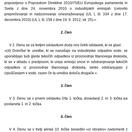
popravljeno s Popravkom Direktive 2010/75/EU Evropskega parlamenta in
Sveta z dne 24. novembra 2010 o industrijskih emisijah (celovito
preprečevanje in nadzorovanje onesnaževanja) (UL L št. 334 z dne 17.
decembra 2010) (UL L št. 158 z dne 19. 6. 2012, str. 25).«.
2. člen
V 2. členu se za tretjim odstavkom doda nov četrti odstavek, ki se glasi:
»(4) Določbe te uredbe, ki se nanašajo na industrijske odpadne vode, se
uporabljajo tudi glede tekočih odpadkov iz proizvodnje titanovega dioksida,
ki se v skladu s predpisom, ki ureja emisijo snovi in odstranjevanje tekočih
odpadkov iz proizvodnje titanovega dioksida, lahko odstranjujejo z
izpuščanjem v vode, razen če ta uredba določa drugače.«.
3. člen
V 3. členu se v prvem odstavku črta 1. točka, dosedanji 2. in 3. točka pa
postaneta 1. in 2. točka.
4. člen
V 4. členu se v tretji alineji 10. točke besedilo »iz obratov« nadomesti z