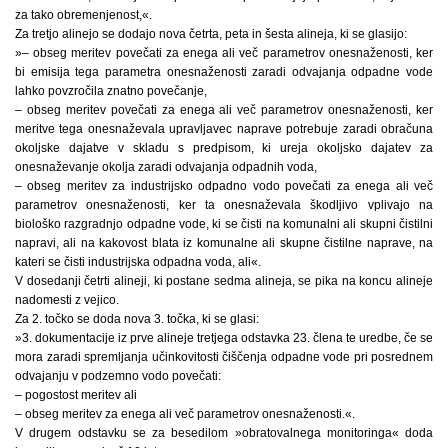
za tako obremenjenost,«.
Za tretjo alinejo se dodajo nova četrta, peta in šesta alineja, ki se glasijo:
»– obseg meritev povečati za enega ali več parametrov onesnaženosti, ker
bi emisija tega parametra onesnaženosti zaradi odvajanja odpadne vode
lahko povzročila znatno povečanje,
– obseg meritev povečati za enega ali več parametrov onesnaženosti, ker
meritve tega onesnaževala upravljavec naprave potrebuje zaradi obračuna
okoljske dajatve v skladu s predpisom, ki ureja okoljsko dajatev za
onesnaževanje okolja zaradi odvajanja odpadnih voda,
– obseg meritev za industrijsko odpadno vodo povečati za enega ali več
parametrov onesnaženosti, ker ta onesnaževala škodljivo vplivajo na
biološko razgradnjo odpadne vode, ki se čisti na komunalni ali skupni čistilni
napravi, ali na kakovost blata iz komunalne ali skupne čistilne naprave, na
kateri se čisti industrijska odpadna voda, ali«.
V dosedanji četrti alineji, ki postane sedma alineja, se pika na koncu alineje
nadomesti z vejico.
Za 2. točko se doda nova 3. točka, ki se glasi:
»3. dokumentacije iz prve alineje tretjega odstavka 23. člena te uredbe, če se
mora zaradi spremljanja učinkovitosti čiščenja odpadne vode pri posrednem
odvajanju v podzemno vodo povečati:
– pogostost meritev ali
– obseg meritev za enega ali več parametrov onesnaženosti.«.
V drugem odstavku se za besedilom »obratovalnega monitoringa« doda