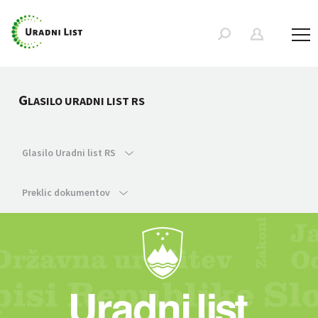
G
LASILO URADNI LIST RS
Glasilo Uradni list RS
Preklic dokumentov