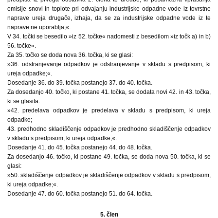
emisije snovi in toplote pri odvajanju industrijske odpadne vode iz tovrstne
naprave ureja drugače, izhaja, da se za industrijske odpadne vode iz te
naprave ne uporablja;«.
V 34. točki se besedilo »iz 52. točke« nadomesti z besedilom »iz točk a) in b)
56. točke«.
Za 35. točko se doda nova 36. točka, ki se glasi:
»36. odstranjevanje odpadkov je odstranjevanje v skladu s predpisom, ki
ureja odpadke;«.
Dosedanje 36. do 39. točka postanejo 37. do 40. točka.
Za dosedanjo 40. točko, ki postane 41. točka, se dodata novi 42. in 43. točka,
ki se glasita:
»42. predelava odpadkov je predelava v skladu s predpisom, ki ureja
odpadke;
43. predhodno skladiščenje odpadkov je predhodno skladiščenje odpadkov
v skladu s predpisom, ki ureja odpadke;«.
Dosedanje 41. do 45. točka postanejo 44. do 48. točka.
Za dosedanjo 46. točko, ki postane 49. točka, se doda nova 50. točka, ki se
glasi:
»50. skladiščenje odpadkov je skladiščenje odpadkov v skladu s predpisom,
ki ureja odpadke;«.
Dosedanje 47. do 60. točka postanejo 51. do 64. točka.
5. člen