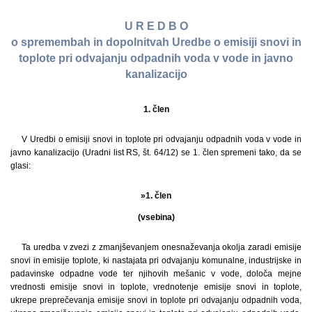
U R E D B O
o spremembah in dopolnitvah Uredbe o emisiji snovi in
toplote pri odvajanju odpadnih voda v vode in javno
kanalizacijo
1. člen
V Uredbi o emisiji snovi in toplote pri odvajanju odpadnih voda v vode in
javno kanalizacijo (Uradni list RS, št. 64/12) se 1. člen spremeni tako, da se
glasi:
»1. člen
(vsebina)
Ta uredba v zvezi z zmanjševanjem onesnaževanja okolja zaradi emisije
snovi in emisije toplote, ki nastajata pri odvajanju komunalne, industrijske in
padavinske odpadne vode ter njihovih mešanic v vode, določa mejne
vrednosti emisije snovi in toplote, vrednotenje emisije snovi in toplote,
ukrepe preprečevanja emisije snovi in toplote pri odvajanju odpadnih voda,