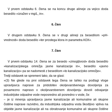
V prvem odstavku 6. člena se na koncu druge alineje za vejico doda
besedilo »izražen v mg/L, in«.
6. člen
V drugem odstavku 9. člena se v drugi alineji za besedilom »pH-
vrednosti« doda besedilo »ter prostega klora in parametra AOX«.
7. člen
V prvem odstavku 14. člena se za besedo »zmogljivost« doda besedilo
»kanalizacijskega omrežja javne kanalizacije in«, besedilo »javno
kanalizacijo« pa se nadomesti z besedilom »to kanalizacijsko omrežje«.
Tretji odstavek se spremeni tako, da se glasi:
»(3) Ne glede na prvi odstavek tega člena se lahko na podlagi vloge
upravljavca naprave za pridobitev okoljevarstvenega dovoljenja za
posamezno napravo v okoljevarstvenem dovoljenju dovoli odvajanje
industrijske odpadne vode neposredno ali posredno v vode, če:
– je iz mnenja upravljavca javne kanalizacije ali komunalne ali skupne
čistilne naprave razvidno, da industrijska odpadna voda škodljivo vpliva na
objekte javne kanalizacije ali na obratovanje komunalne ali skupne čistilne