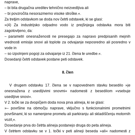
naprave,
– bi bila drugačna ureditev tehnično neizvedljiva ali
– bi povzročila nesorazmerno visoke stroške.«.
Za tretjim odstavkom se doda nov četrti odstavek, ki se glasi:
»(4) Za industrijsko odpadno vodo iz prejšnjega odstavka mora biti
zagotovljeno, da:
– parametri onesnaženosti ne presegajo za napravo predpisanih mejnih
vrednosti emisije snovi ali toplote za odvajanje neposredno ali posredno v
vode in
– so izpolnjeni pogoji za odvajanje iz 21. člena te uredbe.«.
Dosedanji četrti odstavek postane peti odstavek.
8. člen
V drugem odstavku 17. člena se v napovednem stavku besedilo »je
onesnažena z usedljivimi snovmi« nadomesti z besedilom »vsebuje
usedljive snovi«.
V 2. točki se za dvopičjem doda nova prva alineja, ki se glasi:
»– površine na območju naprave, vključno s funkcionalnimi prometnimi
površinami, ki so namenjene prometu ali parkiranju ali skladiščenju motornih
vozil,«.
Dosedanje prva do četrta alineja postanejo druga do peta alineja.
V četrtem odstavku se v 1. točki v peti alineji beseda »ali« nadomesti z