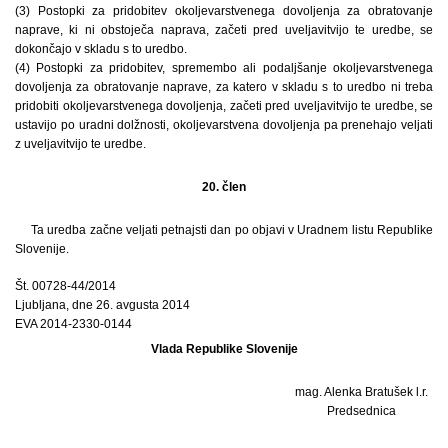
(3) Postopki za pridobitev okoljevarstvenega dovoljenja za obratovanje
naprave, ki ni obstoječa naprava, začeti pred uveljavitvijo te uredbe, se
dokončajo v skladu s to uredbo.
(4) Postopki za pridobitev, spremembo ali podaljšanje okoljevarstvenega
dovoljenja za obratovanje naprave, za katero v skladu s to uredbo ni treba
pridobiti okoljevarstvenega dovoljenja, začeti pred uveljavitvijo te uredbe, se
ustavijo po uradni dolžnosti, okoljevarstvena dovoljenja pa prenehajo veljati
z uveljavitvijo te uredbe.
20. člen
Ta uredba začne veljati petnajsti dan po objavi v Uradnem listu Republike
Slovenije.
Št. 00728-44/2014
Ljubljana, dne 26. avgusta 2014
EVA 2014-2330-0144
Vlada Republike Slovenije
mag. Alenka Bratušek l.r.
Predsednica