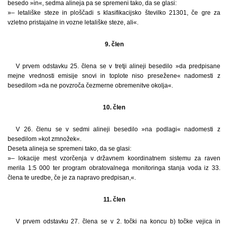
besedo »in«, sedma alineja pa se spremeni tako, da se glasi:
»– letališke steze in ploščadi s klasifikacijsko številko 21301, če gre za
vzletno pristajalne in vozne letališke steze, ali«.
9. člen
V prvem odstavku 25. člena se v tretji alineji besedilo »da predpisane
mejne vrednosti emisije snovi in toplote niso presežene« nadomesti z
besedilom »da ne povzroča čezmerne obremenitve okolja«.
10. člen
V 26. členu se v sedmi alineji besedilo »na podlagi« nadomesti z
besedilom »kot zmnožek«.
Deseta alineja se spremeni tako, da se glasi:
»– lokacije mest vzorčenja v državnem koordinatnem sistemu za raven
merila 1:5 000 ter program obratovalnega monitoringa stanja voda iz 33.
člena te uredbe, če je za napravo predpisan,«.
11. člen
V prvem odstavku 27. člena se v 2. točki na koncu b) točke vejica in