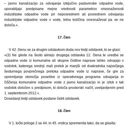
– javno kanalizacijo za odvajanje izključno padavinske odpadne vode,
uporabljajo predpisane mejne vrednosti parametrov onesnaženosti
industrijske odpadne vode pri neposrednem ali posrednem odvajanju
industrijske odpadne vode v vode, letna količina onesnaževal pa se ne
določa.«.
17. člen
V 42. členu se za drugim odstavkom doda nov tretji odstavek, ki se glasi:
»(3) Ne glede na šesto alinejo drugega odstavka 12. člena te uredbe se
odpadne vode iz komunalne ali skupne čistilne naprave lahko odvajajo v
vodotok, katerega srednji mali pretok je manjši od dvakratnika največjega
šesturnega povprečnega pretoka odpadne vode iz naprave, če gre za
opremljanje območja poselitve iz operativnega programa odvajanja in
čiščenja komunalne odpadne vode z javno kanalizacijo in je iztok v tak
vodotok določen s predpisom, ki določa prostorski načrt, uveljavljenim pred
1. septembrom 2012.«.
Dosedanji tretji odstavek postane četrti odstavek.
18. člen
V 1. točki priloge 2 se 44. in 45. vrstica spremenita tako, da se glasita: