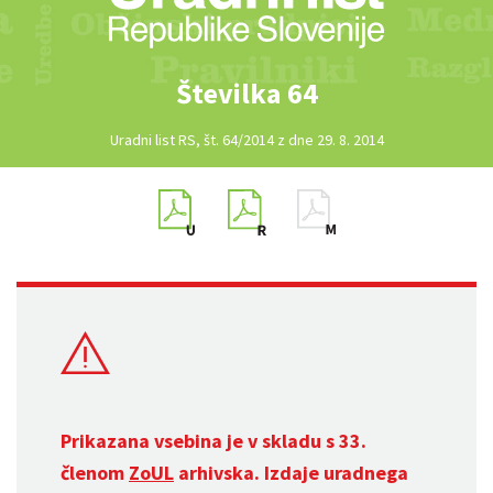
Številka 64
Uradni list RS, št. 64/2014 z dne 29. 8. 2014
Prikazana vsebina je v skladu s 33.
členom
ZoUL
arhivska. Izdaje uradnega