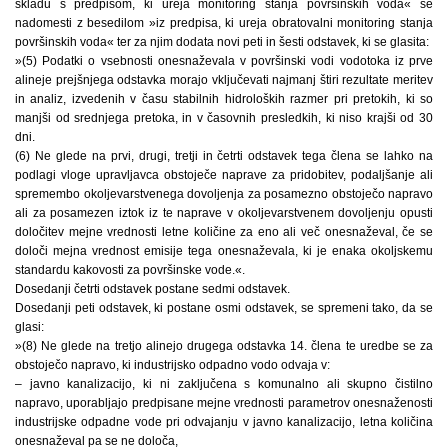
skladu s predpisom, ki ureja monitoring stanja površinskih voda« se
nadomesti z besedilom »iz predpisa, ki ureja obratovalni monitoring stanja
površinskih voda« ter za njim dodata novi peti in šesti odstavek, ki se glasita:
»(5) Podatki o vsebnosti onesnaževala v površinski vodi vodotoka iz prve
alineje prejšnjega odstavka morajo vključevati najmanj štiri rezultate meritev
in analiz, izvedenih v času stabilnih hidroloških razmer pri pretokih, ki so
manjši od srednjega pretoka, in v časovnih presledkih, ki niso krajši od 30
dni.
(6) Ne glede na prvi, drugi, tretji in četrti odstavek tega člena se lahko na
podlagi vloge upravljavca obstoječe naprave za pridobitev, podaljšanje ali
spremembo okoljevarstvenega dovoljenja za posamezno obstoječo napravo
ali za posamezen iztok iz te naprave v okoljevarstvenem dovoljenju opusti
določitev mejne vrednosti letne količine za eno ali več onesnaževal, če se
določi mejna vrednost emisije tega onesnaževala, ki je enaka okoljskemu
standardu kakovosti za površinske vode.«.
Dosedanji četrti odstavek postane sedmi odstavek.
Dosedanji peti odstavek, ki postane osmi odstavek, se spremeni tako, da se
glasi:
»(8) Ne glede na tretjo alinejo drugega odstavka 14. člena te uredbe se za
obstoječo napravo, ki industrijsko odpadno vodo odvaja v:
– javno kanalizacijo, ki ni zaključena s komunalno ali skupno čistilno
napravo, uporabljajo predpisane mejne vrednosti parametrov onesnaženosti
industrijske odpadne vode pri odvajanju v javno kanalizacijo, letna količina
onesnaževal pa se ne določa,