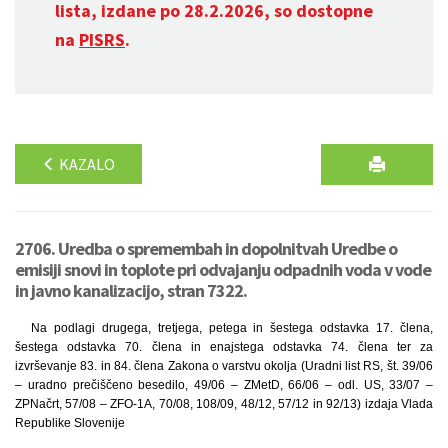
lista, izdane po 28.2.2026, so dostopne
na
PISRS
.
KAZALO
2706. Uredba o spremembah in dopolnitvah Uredbe o
emisiji snovi in toplote pri odvajanju odpadnih voda v vode
in javno kanalizacijo, stran 7322.
Na podlagi drugega, tretjega, petega in šestega odstavka 17. člena,
šestega odstavka 70. člena in enajstega odstavka 74. člena ter za
izvrševanje 83. in 84. člena Zakona o varstvu okolja (Uradni list RS, št. 39/06
– uradno prečiščeno besedilo, 49/06 – ZMetD, 66/06 – odl. US, 33/07 –
ZPNačrt, 57/08 – ZFO-1A, 70/08, 108/09, 48/12, 57/12 in 92/13) izdaja Vlada
Republike Slovenije