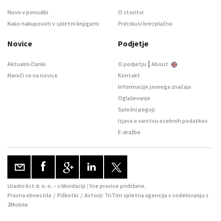
Novo v ponudbi
O storitvi
Kako nakupovati v spletni knjigarni
Preizkusi brezplačno
Novice
Podjetje
|
Aktualni članki
O podjetju
About
Naroči se na novice
Kontakt
Informacije javnega značaja
Oglaševanje
Splošni pogoji
Izjava o varstvu osebnih podatkov
E-dražbe
Uradni list d. o. o. – v likvidaciji / Vse pravice pridržane.
Pravna obvestila
/
Piškotki
/ Avtorji:
TriTim spletna agencija
v sodelovanju z
2Mobile