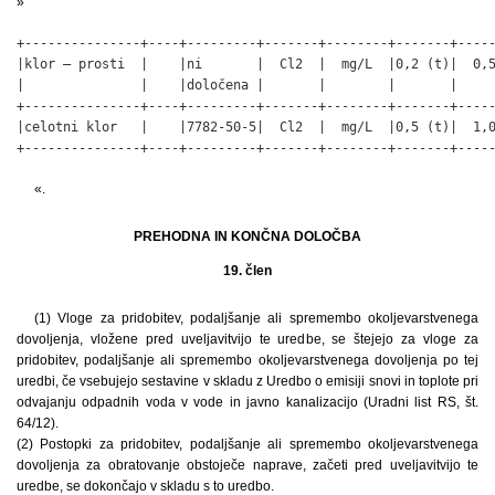
»
+---------------+----+---------+-------+--------+-------+-----
|klor – prosti  |    |ni       |  Cl2  |  mg/L  |0,2 (t)|  0,5
|               |    |določena |       |        |       |     
+---------------+----+---------+-------+--------+-------+-----
|celotni klor   |    |7782-50-5|  Cl2  |  mg/L  |0,5 (t)|  1,0
+---------------+----+---------+-------+--------+-------+----
«.
PREHODNA IN KONČNA DOLOČBA
19. člen
(1) Vloge za pridobitev, podaljšanje ali spremembo okoljevarstvenega
dovoljenja, vložene pred uveljavitvijo te uredbe, se štejejo za vloge za
pridobitev, podaljšanje ali spremembo okoljevarstvenega dovoljenja po tej
uredbi, če vsebujejo sestavine v skladu z Uredbo o emisiji snovi in toplote pri
odvajanju odpadnih voda v vode in javno kanalizacijo (Uradni list RS, št.
64/12).
(2) Postopki za pridobitev, podaljšanje ali spremembo okoljevarstvenega
dovoljenja za obratovanje obstoječe naprave, začeti pred uveljavitvijo te
uredbe, se dokončajo v skladu s to uredbo.