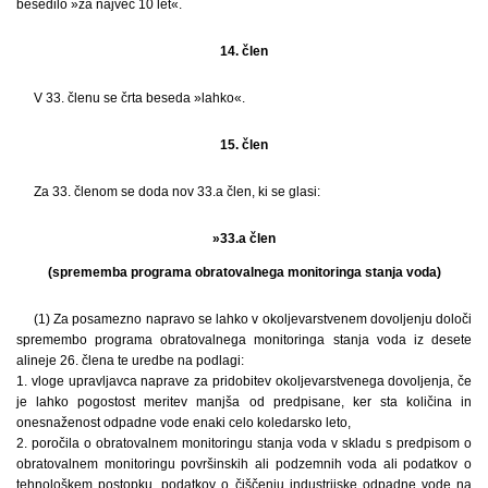
besedilo »za največ 10 let«.
14. člen
V 33. členu se črta beseda »lahko«.
15. člen
Za 33. členom se doda nov 33.a člen, ki se glasi:
»33.a člen
(sprememba programa obratovalnega monitoringa stanja voda)
(1) Za posamezno napravo se lahko v okoljevarstvenem dovoljenju določi
spremembo programa obratovalnega monitoringa stanja voda iz desete
alineje 26. člena te uredbe na podlagi:
1. vloge upravljavca naprave za pridobitev okoljevarstvenega dovoljenja, če
je lahko pogostost meritev manjša od predpisane, ker sta količina in
onesnaženost odpadne vode enaki celo koledarsko leto,
2. poročila o obratovalnem monitoringu stanja voda v skladu s predpisom o
obratovalnem monitoringu površinskih ali podzemnih voda ali podatkov o
tehnološkem postopku, podatkov o čiščenju industrijske odpadne vode na