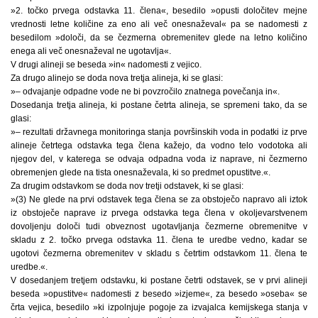
»2. točko prvega odstavka 11. člena«, besedilo »opusti določitev mejne
vrednosti letne količine za eno ali več onesnaževal« pa se nadomesti z
besedilom »določi, da se čezmerna obremenitev glede na letno količino
enega ali več onesnaževal ne ugotavlja«.
V drugi alineji se beseda »in« nadomesti z vejico.
Za drugo alinejo se doda nova tretja alineja, ki se glasi:
»– odvajanje odpadne vode ne bi povzročilo znatnega povečanja in«.
Dosedanja tretja alineja, ki postane četrta alineja, se spremeni tako, da se
glasi:
»– rezultati državnega monitoringa stanja površinskih voda in podatki iz prve
alineje četrtega odstavka tega člena kažejo, da vodno telo vodotoka ali
njegov del, v katerega se odvaja odpadna voda iz naprave, ni čezmerno
obremenjen glede na tista onesnaževala, ki so predmet opustitve.«.
Za drugim odstavkom se doda nov tretji odstavek, ki se glasi:
»(3) Ne glede na prvi odstavek tega člena se za obstoječo napravo ali iztok
iz obstoječe naprave iz prvega odstavka tega člena v okoljevarstvenem
dovoljenju določi tudi obveznost ugotavljanja čezmerne obremenitve v
skladu z 2. točko prvega odstavka 11. člena te uredbe vedno, kadar se
ugotovi čezmerna obremenitev v skladu s četrtim odstavkom 11. člena te
uredbe.«.
V dosedanjem tretjem odstavku, ki postane četrti odstavek, se v prvi alineji
beseda »opustitve« nadomesti z besedo »izjeme«, za besedo »oseba« se
črta vejica, besedilo »ki izpolnjuje pogoje za izvajalca kemijskega stanja v