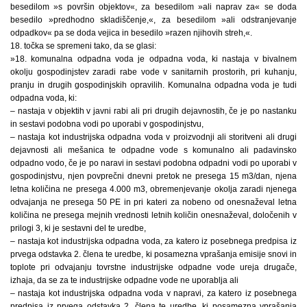
besedilom »s površin objektov«, za besedilom »ali naprav za« se doda
besedilo »predhodno skladiščenje,«, za besedilom »ali odstranjevanje
odpadkov« pa se doda vejica in besedilo »razen njihovih streh,«.
18. točka se spremeni tako, da se glasi:
»18. komunalna odpadna voda je odpadna voda, ki nastaja v bivalnem
okolju gospodinjstev zaradi rabe vode v sanitarnih prostorih, pri kuhanju,
pranju in drugih gospodinjskih opravilih. Komunalna odpadna voda je tudi
odpadna voda, ki:
– nastaja v objektih v javni rabi ali pri drugih dejavnostih, če je po nastanku
in sestavi podobna vodi po uporabi v gospodinjstvu,
– nastaja kot industrijska odpadna voda v proizvodnji ali storitveni ali drugi
dejavnosti ali mešanica te odpadne vode s komunalno ali padavinsko
odpadno vodo, če je po naravi in sestavi podobna odpadni vodi po uporabi v
gospodinjstvu, njen povprečni dnevni pretok ne presega 15 m3/dan, njena
letna količina ne presega 4.000 m3, obremenjevanje okolja zaradi njenega
odvajanja ne presega 50 PE in pri kateri za nobeno od onesnaževal letna
količina ne presega mejnih vrednosti letnih količin onesnaževal, določenih v
prilogi 3, ki je sestavni del te uredbe,
– nastaja kot industrijska odpadna voda, za katero iz posebnega predpisa iz
prvega odstavka 2. člena te uredbe, ki posamezna vprašanja emisije snovi in
toplote pri odvajanju tovrstne industrijske odpadne vode ureja drugače,
izhaja, da se za te industrijske odpadne vode ne uporablja ali
– nastaja kot industrijska odpadna voda v napravi, za katero iz posebnega
predpisa iz prvega odstavka 2. člena te uredbe, ki posamezna vprašanja