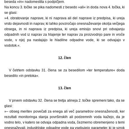
beseda »in« nadomestita s podpičjem.
Na koncu 3. točke se pika nadomesti z besedo »ali« in doda nova 4. točka, ki
se glasi:
»4. obratovanje naprave, ki ni naprava ali del naprave iz predpisa, ki ureja
vrsto dejavnosti in naprav, ki lahko povzročajo onesnaževanje okolja večjega
obsega, in ni naprava iz predpisa, ki ureja emisijo snovi pri odvajanju
odpadnih vod iz naprav za hlajenje ter naprav za proizvodnjo pare in vroče
vode, v njej pa nastajajo le hladilne odpadne vode, ki se odvajajo v
vodotok.«.
12. člen
V četrtem odstavku 31. člena se za besedilom »ter temperature« doda
besedilo »in pretoka«.
13. člen
V prvem odstavku 32. člena se tretja alineja 2. točke spremeni tako, da se
glasi:
»– obseg meritev povečati za enega ali več parametrov onesnaženosti, ker
rezultati monitoringa stanja površinskih ali podzemnih voda kažejo, da je
vodno telo, v katero se odvaja odpadna voda, čezmerno obremenjeno s temi
onesnaževali, industrijske odpadne vode pa vsebujejo parameter, ki je vzrok