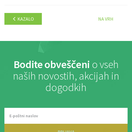
KAZALO
NA VRH
Bodite obveščeni
o vseh
naših novostih, akcijah in
dogodkih
PRIJAVA