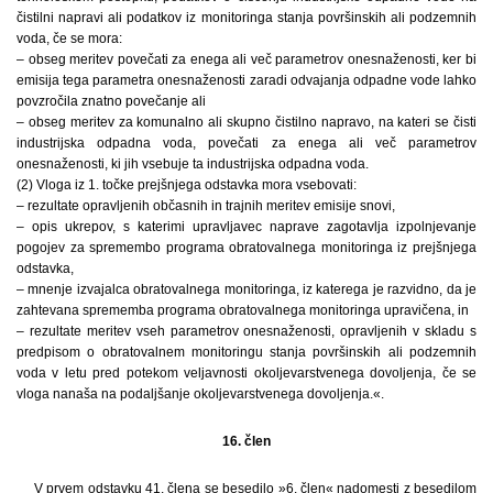
čistilni napravi ali podatkov iz monitoringa stanja površinskih ali podzemnih
voda, če se mora:
– obseg meritev povečati za enega ali več parametrov onesnaženosti, ker bi
emisija tega parametra onesnaženosti zaradi odvajanja odpadne vode lahko
povzročila znatno povečanje ali
– obseg meritev za komunalno ali skupno čistilno napravo, na kateri se čisti
industrijska odpadna voda, povečati za enega ali več parametrov
onesnaženosti, ki jih vsebuje ta industrijska odpadna voda.
(2) Vloga iz 1. točke prejšnjega odstavka mora vsebovati:
– rezultate opravljenih občasnih in trajnih meritev emisije snovi,
– opis ukrepov, s katerimi upravljavec naprave zagotavlja izpolnjevanje
pogojev za spremembo programa obratovalnega monitoringa iz prejšnjega
odstavka,
– mnenje izvajalca obratovalnega monitoringa, iz katerega je razvidno, da je
zahtevana sprememba programa obratovalnega monitoringa upravičena, in
– rezultate meritev vseh parametrov onesnaženosti, opravljenih v skladu s
predpisom o obratovalnem monitoringu stanja površinskih ali podzemnih
voda v letu pred potekom veljavnosti okoljevarstvenega dovoljenja, če se
vloga nanaša na podaljšanje okoljevarstvenega dovoljenja.«.
16. člen
V prvem odstavku 41. člena se besedilo »6. člen« nadomesti z besedilom