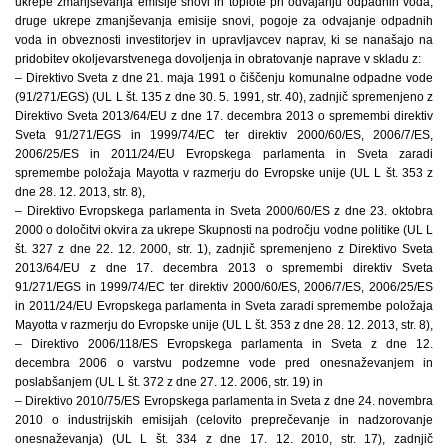
ukrepe zmanjševanja emisije snovi in toplote pri odvajanju odpadnih voda,
druge ukrepe zmanjševanja emisije snovi, pogoje za odvajanje odpadnih
voda in obveznosti investitorjev in upravljavcev naprav, ki se nanašajo na
pridobitev okoljevarstvenega dovoljenja in obratovanje naprave v skladu z:
– Direktivo Sveta z dne 21. maja 1991 o čiščenju komunalne odpadne vode
(91/271/EGS) (UL L št. 135 z dne 30. 5. 1991, str. 40), zadnjič spremenjeno z
Direktivo Sveta 2013/64/EU z dne 17. decembra 2013 o spremembi direktiv
Sveta 91/271/EGS in 1999/74/EC ter direktiv 2000/60/ES, 2006/7/ES,
2006/25/ES in 2011/24/EU Evropskega parlamenta in Sveta zaradi
spremembe položaja Mayotta v razmerju do Evropske unije (UL L št. 353 z
dne 28. 12. 2013, str. 8),
– Direktivo Evropskega parlamenta in Sveta 2000/60/ES z dne 23. oktobra
2000 o določitvi okvira za ukrepe Skupnosti na področju vodne politike (UL L
št. 327 z dne 22. 12. 2000, str. 1), zadnjič spremenjeno z Direktivo Sveta
2013/64/EU z dne 17. decembra 2013 o spremembi direktiv Sveta
91/271/EGS in 1999/74/EC ter direktiv 2000/60/ES, 2006/7/ES, 2006/25/ES
in 2011/24/EU Evropskega parlamenta in Sveta zaradi spremembe položaja
Mayotta v razmerju do Evropske unije (UL L št. 353 z dne 28. 12. 2013, str. 8),
– Direktivo 2006/118/ES Evropskega parlamenta in Sveta z dne 12.
decembra 2006 o varstvu podzemne vode pred onesnaževanjem in
poslabšanjem (UL L št. 372 z dne 27. 12. 2006, str. 19) in
– Direktivo 2010/75/ES Evropskega parlamenta in Sveta z dne 24. novembra
2010 o industrijskih emisijah (celovito preprečevanje in nadzorovanje
onesnaževanja) (UL L št. 334 z dne 17. 12. 2010, str. 17), zadnjič