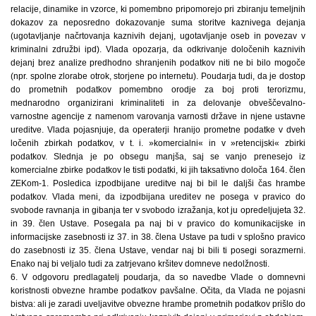
relacije, dinamike in vzorce, ki pomembno pripomorejo pri zbiranju temeljnih
dokazov za neposredno dokazovanje suma storitve kaznivega dejanja
(ugotavljanje načrtovanja kaznivih dejanj, ugotavljanje oseb in povezav v
kriminalni združbi ipd). Vlada opozarja, da odkrivanje določenih kaznivih
dejanj brez analize predhodno shranjenih podatkov niti ne bi bilo mogoče
(npr. spolne zlorabe otrok, storjene po internetu). Poudarja tudi, da je dostop
do prometnih podatkov pomembno orodje za boj proti terorizmu,
mednarodno organizirani kriminaliteti in za delovanje obveščevalno-
varnostne agencije z namenom varovanja varnosti države in njene ustavne
ureditve. Vlada pojasnjuje, da operaterji hranijo prometne podatke v dveh
ločenih zbirkah podatkov, v t. i. »komercialni« in v »retencijski« zbirki
podatkov. Slednja je po obsegu manjša, saj se vanjo prenesejo iz
komercialne zbirke podatkov le tisti podatki, ki jih taksativno določa 164. člen
ZEKom-1. Posledica izpodbijane ureditve naj bi bil le daljši čas hrambe
podatkov. Vlada meni, da izpodbijana ureditev ne posega v pravico do
svobode ravnanja in gibanja ter v svobodo izražanja, kot ju opredeljujeta 32.
in 39. člen Ustave. Posegala pa naj bi v pravico do komunikacijske in
informacijske zasebnosti iz 37. in 38. člena Ustave pa tudi v splošno pravico
do zasebnosti iz 35. člena Ustave, vendar naj bi bili ti posegi sorazmerni.
Enako naj bi veljalo tudi za zatrjevano kršitev domneve nedolžnosti.
6. V odgovoru predlagatelj poudarja, da so navedbe Vlade o domnevni
koristnosti obvezne hrambe podatkov pavšalne. Očita, da Vlada ne pojasni
bistva: ali je zaradi uveljavitve obvezne hrambe prometnih podatkov prišlo do