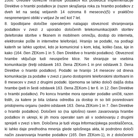
2006. Ureditev obvezne hrambe podatkov kot posledica implementacije
Direktive o hrambi podatkov je (razen skrajšanja roka za hrambo podatkov z
dveh let na sedaj veljavnih 14 oziroma 8 mesecev)(5) v praktično
nespremenjeni obliki v veljavi že več kot 7 let.
8. Izpodbijane določbe operaterjem nalagajo obveznost shranjevanja
podatkov v zvezi z uporabo določenih telekomunikacijskih storitev
(telefonske storitve v fiksnem in mobilnem omrežju, dostop do interneta,
elektronske pošte in internetne telefonije). Hranijo se podatki, na podlagi
katerih se lahko ugotovi, kdo je komuniciral s kom, kdaj, koliko časa, kje in
kako (164. člen ZEKom-1 in 5. člen Direktive o hrambi podatkov). Obveznost
hrambe vključuje tudi neuspešne klice. Ne shranjuje se vsebina
komunikacije (tretji odstavek 163. člena ZEKom-1 in prvi odstavek 3. člena
Direktive o hrambi podatkov). Podatki se hranijo 14 mesecev od dneva
komunikacije za podatke v zvezi z javno dostopnimi telefonskimi storitvami in
8 mesecev v zvezi z drugimi podatki. Izjemoma se lahko določi daljša doba
hrambe (peti in šesti odstavek 163. člena ZEKom-1 ter 6. in 12. člen Direktive
o hrambi podatkov). Po koncu hrambe mora operater podatke uničiti, razen
tistih, za katere je bila izdana odredba za dostop in so bili posredovani
pristojnemu organu (sedmi odstavek 163. člena ZEKom-1 in 7. člen Direktive
o hrambi podatkov). Določeni so (na splošno) raven zavarovanja hrambe
podatkov in ukrepi, ki jih mora operater sam ali v sodelovanju z drugimi
sprejeti v zvezi s tem. Določena je tudi vloga Informacijskega pooblaščenca,
ki lahko daje predhodna mnenja glede splošnega akta, ki podrobno določi
način zavarovanja hrambe podatkov (165. člen ZEKom-1), in z določenimi