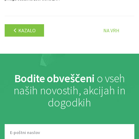
KAZALO
NA VRH
Bodite obveščeni
o vseh
naših novostih, akcijah in
dogodkih