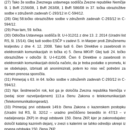
(27) Tako že sodba Zveznega ustavnega sodišča Zvezne republike Nemčije
št. 1 BvR 2156/08, 1 BvR 263/08, 1 BvR 586/08 in 37. točka obrazložitve
sodbe v združenih zadevah C-293/12 in C-594/12.
(28) Glej 58.točko obrazložitve sodbe v združenih zadevah C-293/12 in C-
594/12.
(29) Prav tam, 59. točka.
(30) Odločba Ustavnega sodišča št. U-I-312/11 z dne 13. 2. 2014 (Uradni list
RS, št. 15/14). Glej tudi sodbo ESČP v zadevi S. in Marper proti Združenemu
kraljestvu z dne 4. 12. 2008. Tako tudi 6. člen Direktive o zasebnosti in
elektronskih komunikacijah in točka e) 5. člena MKVP. Glej tudi 24. točko
obrazložitve v odločbi št. U-I-411/06. Člen 6 Direktive o zasebnosti in
elektronskih komunikacijah določa načelo, da je treba podatke o prometu, ki
se obdelujejo, izbrisati ali anonimizirati, potem ko niso več potrebni za
namen prenosa sporočila.
(31) Primerjaj s 63. in 64. točko sodbe v združenih zadevah C-293/12 in C-
594/12.
(32) Npr. šestmesečni rok, kot ga je določila Zvezna republika Nemčija v
(sedaj sicer razveljavljenem) 113.a členu Zakona o telekomunikacijah
(Telekommunikationgesetz).
(33) Primerjaj prvi odstavek 149.b člena Zakona o kazenskem postopku
(Uradni list RS, št. 32/12 – uradno prečiščeno besedilo in 47/13 – v
nadaljevanju ZKP) in drugi odstavek 150. člena ZKP, kjer je zakonodajalec
določil katalog kaznivih dejanj, v zvezi s katerimi se lahko odredijo ukrepi iz
prvega odstavka 150. člena ZKP.