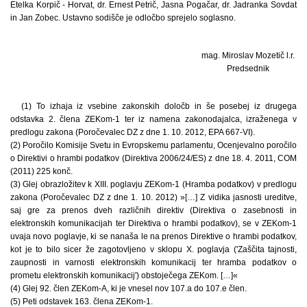
Etelka Korpič - Horvat, dr. Ernest Petrič, Jasna Pogačar, dr. Jadranka Sovdat
in Jan Zobec. Ustavno sodišče je odločbo sprejelo soglasno.
mag. Miroslav Mozetič l.r.
Predsednik
(1) To izhaja iz vsebine zakonskih določb in še posebej iz drugega
odstavka 2. člena ZEKom-1 ter iz namena zakonodajalca, izraženega v
predlogu zakona (Poročevalec DZ z dne 1. 10. 2012, EPA 667-VI).
(2) Poročilo Komisije Svetu in Evropskemu parlamentu, Ocenjevalno poročilo
o Direktivi o hrambi podatkov (Direktiva 2006/24/ES) z dne 18. 4. 2011, COM
(2011) 225 konč.
(3) Glej obrazložitev k XIII. poglavju ZEKom-1 (Hramba podatkov) v predlogu
zakona (Poročevalec DZ z dne 1. 10. 2012) »[…] Z vidika jasnosti ureditve,
saj gre za prenos dveh različnih direktiv (Direktiva o zasebnosti in
elektronskih komunikacijah ter Direktiva o hrambi podatkov), se v ZEKom-1
uvaja novo poglavje, ki se nanaša le na prenos Direktive o hrambi podatkov,
kot je to bilo sicer že zagotovljeno v sklopu X. poglavja ('Zaščita tajnosti,
zaupnosti in varnosti elektronskih komunikacij ter hramba podatkov o
prometu elektronskih komunikacij') obstoječega ZEKom. […]«
(4) Glej 92. člen ZEKom-A, ki je vnesel nov 107.a do 107.e člen.
(5) Peti odstavek 163. člena ZEKom-1.