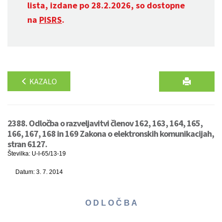
lista, izdane po 28.2.2026, so dostopne
na
PISRS
.
KAZALO
2388. Odločba o razveljavitvi členov 162, 163, 164, 165,
166, 167, 168 in 169 Zakona o elektronskih komunikacijah,
stran 6127.
Številka: U-I-65/13-19
Datum: 3. 7. 2014
O D L O Č B A