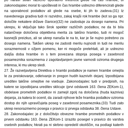
po naravi stvari različno uporabno vrednost glede na čas hrambe, bi
zakonodajalec moral to upoštevati in čas hrambe ustrezno diferencirati glede
na uporabnost podatkov ali glede na osebe, ki jih to zadeva.(31) Iz
navedenega gradiva tudi ni razvidno, zakaj krajši rok hrambe (kot so ga npr.
določile nekatere države članice)(32) ne zadostuje za dosego namena. Pri
ukrepu, ki vključuje tako širok spekter različnih podatkov, ne da bi bila
natančneje določena objektivna merila za takšno hrambo, tudi ni mogoč
kasnejši preizkus, ali se ukrep nanaša le na to, kar je še nujno potrebno za
dosego namena. Takšen ukrep ne zadosti merilu nujnosti in tudi ne merilu
sorazmernosti v ožjem pomenu, ker ni mogoče pretehtati, ali je ustrezno
daljša doba hrambe in s tem povezana stopnja posega v zasebnost
posameznika sorazmerna z zagotavljanjem javne varnosti oziroma drugega
interesa, ki mu ukrep sledi.
27. Že razveljavljena Direktiva o hrambi podatkov je namen hrambe omejila
le za preiskovanje, odkrivanje in pregon hudih kaznivih dejanj. Izpodbijana
ureditev takšne omejitve ne vsebuje. Zakonodajalec tudi v predpisih, na
katere se izpodbijana ureditev sklicuje (prvi odstavek 163. člena ZEKom-1),
obdelave prometnih podatkov ni zamejil zgolj na določena (huda kazniva)
dejanja, za katera bi ocenil, da zaradi njihove teže hramba podatkov oziroma
dostop do njih upravičujeta poseg v zasebnost posameznika.(33) Tudi zato
ukrep nesorazmerno posega v pravico iz prvega odstavka 38. člena Ustave.
28. Zakonodajalec je z določitvijo obvezne hrambe prometnih podatkov v
prvem odstavku 163. člena ZEKom-1 izrazito posegel v pravico do varstva
osebnih podatkov, hkrati pa ni skrbno opredelil okoliščin, na podlagi katerih