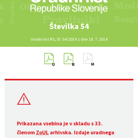
Številka 54
Uradni list RS, št. 54/2014 z dne 18. 7. 2014
Prikazana vsebina je v skladu s 33.
členom
ZoUL
arhivska. Izdaje uradnega