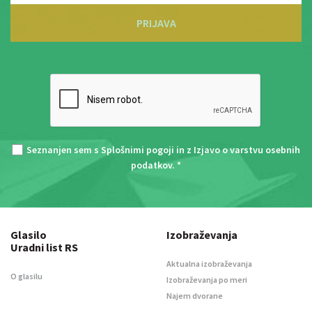
PRIJAVA
Seznanjen sem s
Splošnimi pogoji
in z
Izjavo o varstvu osebnih
podatkov
. *
Glasilo
Izobraževanja
Uradni list RS
Aktualna izobraževanja
O glasilu
Izobraževanja po meri
Najem dvorane