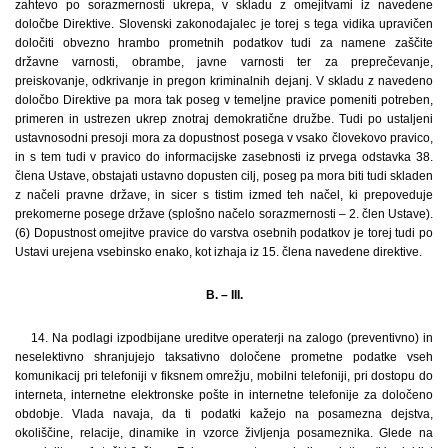
zahtevo po sorazmernosti ukrepa, v skladu z omejitvami iz navedene
določbe Direktive. Slovenski zakonodajalec je torej s tega vidika upravičen
določiti obvezno hrambo prometnih podatkov tudi za namene zaščite
državne varnosti, obrambe, javne varnosti ter za preprečevanje,
preiskovanje, odkrivanje in pregon kriminalnih dejanj. V skladu z navedeno
določbo Direktive pa mora tak poseg v temeljne pravice pomeniti potreben,
primeren in ustrezen ukrep znotraj demokratične družbe. Tudi po ustaljeni
ustavnosodni presoji mora za dopustnost posega v vsako človekovo pravico,
in s tem tudi v pravico do informacijske zasebnosti iz prvega odstavka 38.
člena Ustave, obstajati ustavno dopusten cilj, poseg pa mora biti tudi skladen
z načeli pravne države, in sicer s tistim izmed teh načel, ki prepoveduje
prekomerne posege države (splošno načelo sorazmernosti – 2. člen Ustave).
(6) Dopustnost omejitve pravice do varstva osebnih podatkov je torej tudi po
Ustavi urejena vsebinsko enako, kot izhaja iz 15. člena navedene direktive.
B. – III.
14. Na podlagi izpodbijane ureditve operaterji na zalogo (preventivno) in
neselektivno shranjujejo taksativno določene prometne podatke vseh
komunikacij pri telefoniji v fiksnem omrežju, mobilni telefoniji, pri dostopu do
interneta, internetne elektronske pošte in internetne telefonije za določeno
obdobje. Vlada navaja, da ti podatki kažejo na posamezna dejstva,
okoliščine, relacije, dinamike in vzorce življenja posameznika. Glede na