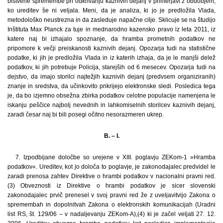
bistvene spremembe pri odkrivanju kaznivih dejanj v primerjavi z obdobjem,
ko ureditev še ni veljala. Meni, da je analiza, ki jo je predložila Vlada,
metodološko neustrezna in da zasleduje napačne cilje. Sklicuje se na študijo
Inštituta Max Planck za tuje in mednarodno kazensko pravo iz leta 2011, iz
katere naj bi izhajalo spoznanje, da hramba prometnih podatkov ne
pripomore k večji preiskanosti kaznivih dejanj. Opozarja tudi na statistične
podatke, ki jih je predložila Vlada in iz katerih izhaja, da je le manjši delež
podatkov, ki jih potrebuje Policija, starejših od 6 mesecev. Opozarja tudi na
dejstvo, da imajo storilci najtežjih kaznivih dejanj (predvsem organiziranih)
znanje in sredstva, da učinkovito prikrijejo elektronske sledi. Posledica tega
je, da bo izjemno obsežna zbirka podatkov celotne populacije namenjena le
iskanju peščice najbolj nevednih in lahkomiselnih storilcev kaznivih dejanj,
zaradi česar naj bi bili posegi očitno nesorazmeren ukrep.
B. – I.
7. Izpodbijane določbe so urejene v XIII. poglavju ZEKom-1 »Hramba
podatkov«. Ureditev, kot jo določa to poglavje, je zakonodajalec predvidel le
zaradi prenosa zahtev Direktive o hrambi podatkov v nacionalni pravni red.
(3) Obveznosti iz Direktive o hrambi podatkov je sicer slovenski
zakonodajalec prvič prenesel v svoj pravni red že z uveljavitvijo Zakona o
spremembah in dopolnitvah Zakona o elektronskih komunikacijah (Uradni
list RS, št. 129/06 – v nadaljevanju ZEKom-A),(4) ki je začel veljati 27. 12.