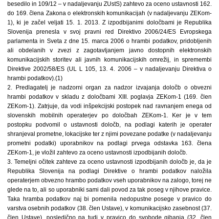
besedilo in 109/12 – v nadaljevanju ZUstS) zahtevo za oceno ustavnosti 162.
do 169. člena Zakona o elektronskih komunikacijah (v nadaljevanju ZEKom-
1), ki je začel veljati 15. 1. 2013. Z izpodbijanimi določbami je Republika
Slovenija prenesla v svoj pravni red Direktivo 2006/24/ES Evropskega
parlamenta in Sveta z dne 15. marca 2006 o hrambi podatkov, pridobljenih
ali obdelanih v zvezi z zagotavljanjem javno dostopnih elektronskih
komunikacijskih storitev ali javnih komunikacijskih omrežij, in spremembi
Direktive 2002/58/ES (UL L 105, 13. 4. 2006 – v nadaljevanju Direktiva o
hrambi podatkov).(1)
2. Predlagatelj je nadzorni organ za nadzor izvajanja določb o obvezni
hrambi podatkov v skladu z določbami XIII. poglavja ZEKom-1 (169. člen
ZEKom-1). Zatrjuje, da vodi inšpekcijski postopek nad ravnanjem enega od
slovenskih mobilnih operaterjev po določbah ZEKom-1. Ker je v tem
postopku podvomil o ustavnosti določb, na podlagi katerih je operater
shranjeval prometne, lokacijske ter z njimi povezane podatke (v nadaljevanju
prometni podatki) uporabnikov na podlagi prvega odstavka 163. člena
ZEKom-1, je vložil zahtevo za oceno ustavnosti izpodbijanih določb.
3. Temeljni očitek zahteve za oceno ustavnosti izpodbijanih določb je, da je
Republika Slovenija na podlagi Direktive o hrambi podatkov naložila
operaterjem obvezno hrambo podatkov vseh uporabnikov na zalogo, torej ne
glede na to, ali so uporabniki sami dali povod za tak poseg v njihove pravice.
Taka hramba podatkov naj bi pomenila nedopustne posege v pravico do
varstva osebnih podatkov (38. člen Ustave), v komunikacijsko zasebnost (37.
člen Ustave), posledično pa tudi v pravico do svobode gibanja (32. člen