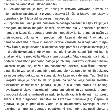
nacionalno varnost ter ustavno ureditev.
19. Zakonodajalec je torej za poseg v ustavno varovano pravico do
informacijske zasebnosti iz prvega odstavka 38. člena Ustave imel ustavno
dopustne cilje. S tega vidika poseg ni nedopusten.
20. Izpodbijani ukrep je tudi primeren za dosego navedenih ciljev, ker jih je s
posegom dejansko mogoče doseči. Nedvomno sta v določenih primerih
hramba in kasnejša uporaba prometnih podatkov lahko primeren način za
preiskovanje, odkrivanje in pregon hudih kaznivih dejanj. Prav tako za
namene obrambe države in zaščito države varnosti. To izhaja tako iz izjav
držav članic, kot je razvidno iz ocenjevalnega poročila Evropske komisije(17)
in drugih dokumentov, objavljenih na njeni spletni strani,(18) kot tudi iz
analize, ki jo je predložila Vlada v tem postopku. Vlada navaja, da imajo ti
podatki pomembno podporno nalogo pri zbiranju dokazov v okviru preiskav
kaznivih dejanj, saj kažejo na posamezna dejstva, okoliščine, relacije,
dinamike in vzorce, ki pomembno pripomorejo k zbiranju temeljnih dokazov
za neposredno dokazovanje suma storitve kaznivega dejanja. Tudi Sodišče
Evropske unije je ocenilo, da so glede na vedno večji pomen sredstev
elektronske komunikacije podatki, ki jih je bilo treba hraniti na podlagi
neveljavne direktive, nacionalnim organom, pristojnim za kazenski pregon,
omogočali dodatne možnosti za razkritje hudih kaznivih dejanj in so torej v
zvezi s tem dragoceno sredstvo za kazenske preiskave.(19) Čeprav iz
gradiva, ki ga je predložila Vlada, in iz dokumentov Komisije ni jasno
razvidno, ali gre za uporabo podatkov, ki sicer ob odsotnosti obvezne