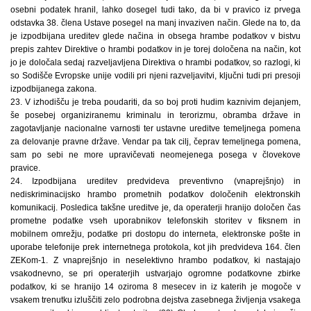
osebni podatek hranil, lahko dosegel tudi tako, da bi v pravico iz prvega
odstavka 38. člena Ustave posegel na manj invaziven način. Glede na to, da
je izpodbijana ureditev glede načina in obsega hrambe podatkov v bistvu
prepis zahtev Direktive o hrambi podatkov in je torej določena na način, kot
jo je določala sedaj razveljavljena Direktiva o hrambi podatkov, so razlogi, ki
so Sodišče Evropske unije vodili pri njeni razveljavitvi, ključni tudi pri presoji
izpodbijanega zakona.
23. V izhodišču je treba poudariti, da so boj proti hudim kaznivim dejanjem,
še posebej organiziranemu kriminalu in terorizmu, obramba države in
zagotavljanje nacionalne varnosti ter ustavne ureditve temeljnega pomena
za delovanje pravne države. Vendar pa tak cilj, čeprav temeljnega pomena,
sam po sebi ne more upravičevati neomejenega posega v človekove
pravice.
24. Izpodbijana ureditev predvideva preventivno (vnaprejšnjo) in
nediskriminacijsko hrambo prometnih podatkov določenih elektronskih
komunikacij. Posledica takšne ureditve je, da operaterji hranijo določen čas
prometne podatke vseh uporabnikov telefonskih storitev v fiksnem in
mobilnem omrežju, podatke pri dostopu do interneta, elektronske pošte in
uporabe telefonije prek internetnega protokola, kot jih predvideva 164. člen
ZEKom-1. Z vnaprejšnjo in neselektivno hrambo podatkov, ki nastajajo
vsakodnevno, se pri operaterjih ustvarjajo ogromne podatkovne zbirke
podatkov, ki se hranijo 14 oziroma 8 mesecev in iz katerih je mogoče v
vsakem trenutku izluščiti zelo podrobna dejstva zasebnega življenja vsakega