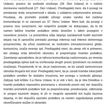
Ustave), pravico do svobode izražanja (39. člen Ustave) in v načelo
domnevne nedolžnosti (27. člen Ustave). Predlagatelj meni, da ti posegi ne
prestanejo testa sorazmernosti v skladu z ustaljeno ustavnosodno presojo.
Poudarja, da prometni podatki uživajo enako varstvo kot vsebina
komunikacije in so varovani po 37. členu Ustave. Meni tudi, da posegi v
pravice niso sorazmerni, ker empirični podatki ne dokazujejo, da bi bil
namen takšne hrambe podatkov lahko dosežen s takim posegom v
navedene pravice. Le pomembna višja stopnja raziskanosti hudih kaznivih
dejanj naj bi upravičila prevlado javnega interesa nad interesi slehernega
posameznika, da uživa zasebnost, se svobodno (nenadzorovano) giblje,
komunicira, izraža mnenje ipd. Predlagatelj meni, da ukrep niti ni primeren,
ker obstaja vrsta tehničnih obvodov, ki preprečujejo hrambo podatkov.
Zavedanje uporabnikov, da je njihova komunikacija nadzorovana, po mnenju
predlagatelja vpliva tudi na izvrševanje drugih pravic (predvsem na svobodo
izražanja). Posameznik, ki ve, da je nadzorovan, se bo zaradi samocenzure
obnašal drugače kot sicer. Predlagatelj meni, da je zaradi hrambe lokacijskih
podatkov ureditev še dodatno invazivna, ker posega v svobodo gibanja.
Zatrjuje tudi kršitev 3.a člena Ustave, ki jo vidi v tem, da je bila Direktiva o
hrambi podatkov nepravilno prenesena v slovenski pravni red, ker dopušča
hrambo prometnih podatkov tudi za preprečevanje, preiskovanje, odkrivanje
in pregon kaznivih dejanj, ki jih ni mogoče opredeliti kot hujša kazniva
dejanja, in ker dopušča uporabo podatkov za namen zagotavljanja potreb
obveščevalne službe in obrambe.