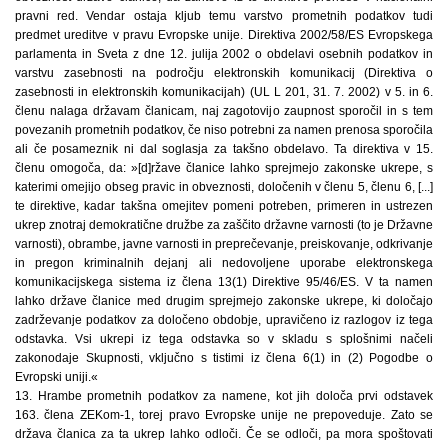
pravni red. Vendar ostaja kljub temu varstvo prometnih podatkov tudi
predmet ureditve v pravu Evropske unije. Direktiva 2002/58/ES Evropskega
parlamenta in Sveta z dne 12. julija 2002 o obdelavi osebnih podatkov in
varstvu zasebnosti na področju elektronskih komunikacij (Direktiva o
zasebnosti in elektronskih komunikacijah) (UL L 201, 31. 7. 2002) v 5. in 6.
členu nalaga državam članicam, naj zagotovijo zaupnost sporočil in s tem
povezanih prometnih podatkov, če niso potrebni za namen prenosa sporočila
ali če posameznik ni dal soglasja za takšno obdelavo. Ta direktiva v 15.
členu omogoča, da: »[d]ržave članice lahko sprejmejo zakonske ukrepe, s
katerimi omejijo obseg pravic in obveznosti, določenih v členu 5, členu 6, [...]
te direktive, kadar takšna omejitev pomeni potreben, primeren in ustrezen
ukrep znotraj demokratične družbe za zaščito državne varnosti (to je Državne
varnosti), obrambe, javne varnosti in preprečevanje, preiskovanje, odkrivanje
in pregon kriminalnih dejanj ali nedovoljene uporabe elektronskega
komunikacijskega sistema iz člena 13(1) Direktive 95/46/ES. V ta namen
lahko države članice med drugim sprejmejo zakonske ukrepe, ki določajo
zadrževanje podatkov za določeno obdobje, upravičeno iz razlogov iz tega
odstavka. Vsi ukrepi iz tega odstavka so v skladu s splošnimi načeli
zakonodaje Skupnosti, vključno s tistimi iz člena 6(1) in (2) Pogodbe o
Evropski uniji.«
13. Hrambe prometnih podatkov za namene, kot jih določa prvi odstavek
163. člena ZEKom-1, torej pravo Evropske unije ne prepoveduje. Zato se
država članica za ta ukrep lahko odloči. Če se odloči, pa mora spoštovati