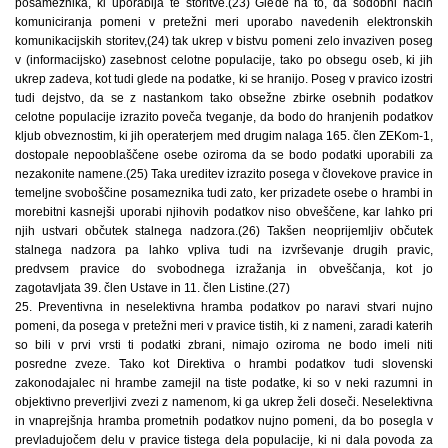
posameznika, ki uporablja te storitve.(23) Glede na to, da sodobni način
komuniciranja pomeni v pretežni meri uporabo navedenih elektronskih
komunikacijskih storitev,(24) tak ukrep v bistvu pomeni zelo invaziven poseg
v (informacijsko) zasebnost celotne populacije, tako po obsegu oseb, ki jih
ukrep zadeva, kot tudi glede na podatke, ki se hranijo. Poseg v pravico izostri
tudi dejstvo, da se z nastankom tako obsežne zbirke osebnih podatkov
celotne populacije izrazito poveča tveganje, da bodo do hranjenih podatkov
kljub obveznostim, ki jih operaterjem med drugim nalaga 165. člen ZEKom-1,
dostopale nepooblaščene osebe oziroma da se bodo podatki uporabili za
nezakonite namene.(25) Taka ureditev izrazito posega v človekove pravice in
temeljne svoboščine posameznika tudi zato, ker prizadete osebe o hrambi in
morebitni kasnejši uporabi njihovih podatkov niso obveščene, kar lahko pri
njih ustvari občutek stalnega nadzora.(26) Takšen neoprijemljiv občutek
stalnega nadzora pa lahko vpliva tudi na izvrševanje drugih pravic,
predvsem pravice do svobodnega izražanja in obveščanja, kot jo
zagotavljata 39. člen Ustave in 11. člen Listine.(27)
25. Preventivna in neselektivna hramba podatkov po naravi stvari nujno
pomeni, da posega v pretežni meri v pravice tistih, ki z nameni, zaradi katerih
so bili v prvi vrsti ti podatki zbrani, nimajo oziroma ne bodo imeli niti
posredne zveze. Tako kot Direktiva o hrambi podatkov tudi slovenski
zakonodajalec ni hrambe zamejil na tiste podatke, ki so v neki razumni in
objektivno preverljivi zvezi z namenom, ki ga ukrep želi doseči. Neselektivna
in vnaprejšnja hramba prometnih podatkov nujno pomeni, da bo posegla v
prevladujočem delu v pravice tistega dela populacije, ki ni dala povoda za