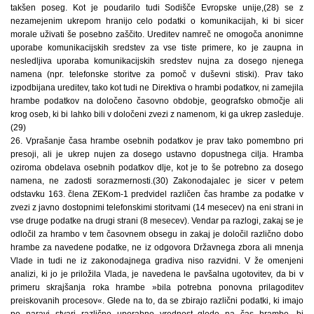
takšen poseg. Kot je poudarilo tudi Sodišče Evropske unije,(28) se z
nezamejenim ukrepom hranijo celo podatki o komunikacijah, ki bi sicer
morale uživati še posebno zaščito. Ureditev namreč ne omogoča anonimne
uporabe komunikacijskih sredstev za vse tiste primere, ko je zaupna in
nesledljiva uporaba komunikacijskih sredstev nujna za dosego njenega
namena (npr. telefonske storitve za pomoč v duševni stiski). Prav tako
izpodbijana ureditev, tako kot tudi ne Direktiva o hrambi podatkov, ni zamejila
hrambe podatkov na določeno časovno obdobje, geografsko območje ali
krog oseb, ki bi lahko bili v določeni zvezi z namenom, ki ga ukrep zasleduje.
(29)
26. Vprašanje časa hrambe osebnih podatkov je prav tako pomembno pri
presoji, ali je ukrep nujen za dosego ustavno dopustnega cilja. Hramba
oziroma obdelava osebnih podatkov dlje, kot je to še potrebno za dosego
namena, ne zadosti sorazmernosti.(30) Zakonodajalec je sicer v petem
odstavku 163. člena ZEKom-1 predvidel različen čas hrambe za podatke v
zvezi z javno dostopnimi telefonskimi storitvami (14 mesecev) na eni strani in
vse druge podatke na drugi strani (8 mesecev). Vendar pa razlogi, zakaj se je
odločil za hrambo v tem časovnem obsegu in zakaj je določil različno dobo
hrambe za navedene podatke, ne iz odgovora Državnega zbora ali mnenja
Vlade in tudi ne iz zakonodajnega gradiva niso razvidni. V že omenjeni
analizi, ki jo je priložila Vlada, je navedena le pavšalna ugotovitev, da bi v
primeru skrajšanja roka hrambe »bila potrebna ponovna prilagoditev
preiskovanih procesov«. Glede na to, da se zbirajo različni podatki, ki imajo