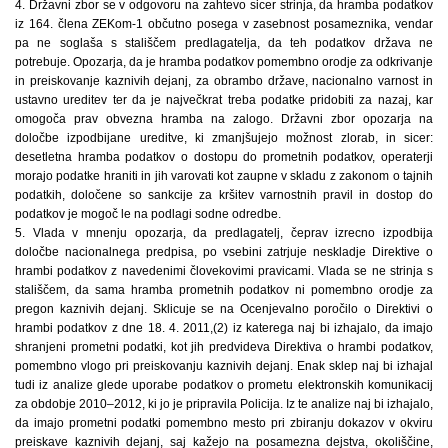
4. Državni zbor se v odgovoru na zahtevo sicer strinja, da hramba podatkov
iz 164. člena ZEKom-1 občutno posega v zasebnost posameznika, vendar
pa ne soglaša s stališčem predlagatelja, da teh podatkov država ne
potrebuje. Opozarja, da je hramba podatkov pomembno orodje za odkrivanje
in preiskovanje kaznivih dejanj, za obrambo države, nacionalno varnost in
ustavno ureditev ter da je največkrat treba podatke pridobiti za nazaj, kar
omogoča prav obvezna hramba na zalogo. Državni zbor opozarja na
določbe izpodbijane ureditve, ki zmanjšujejo možnost zlorab, in sicer:
desetletna hramba podatkov o dostopu do prometnih podatkov, operaterji
morajo podatke hraniti in jih varovati kot zaupne v skladu z zakonom o tajnih
podatkih, določene so sankcije za kršitev varnostnih pravil in dostop do
podatkov je mogoč le na podlagi sodne odredbe.
5. Vlada v mnenju opozarja, da predlagatelj, čeprav izrecno izpodbija
določbe nacionalnega predpisa, po vsebini zatrjuje neskladje Direktive o
hrambi podatkov z navedenimi človekovimi pravicami. Vlada se ne strinja s
stališčem, da sama hramba prometnih podatkov ni pomembno orodje za
pregon kaznivih dejanj. Sklicuje se na Ocenjevalno poročilo o Direktivi o
hrambi podatkov z dne 18. 4. 2011,(2) iz katerega naj bi izhajalo, da imajo
shranjeni prometni podatki, kot jih predvideva Direktiva o hrambi podatkov,
pomembno vlogo pri preiskovanju kaznivih dejanj. Enak sklep naj bi izhajal
tudi iz analize glede uporabe podatkov o prometu elektronskih komunikacij
za obdobje 2010–2012, ki jo je pripravila Policija. Iz te analize naj bi izhajalo,
da imajo prometni podatki pomembno mesto pri zbiranju dokazov v okviru
preiskave kaznivih dejanj, saj kažejo na posamezna dejstva, okoliščine,