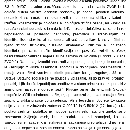
opredelitev v 1. točki 6. člena Zakona o varstvu osebnih podatkov (Uradni list
RS, št. 94/07 – uradno prečiščeno besedilo – v nadaljevanju ZVOP-1), ki
določa sistem varstva osebnih podatkov, je osebni podatek katerikoli
podatek, ki se nanaša na posameznika, ne glede na obliko, v kateri je
izražen. Posameznik je določena ali določljiva fizična oseba, na katero se
nanaša osebni podatek, s tem da je fizična oseba določljiva, če se jo lahko
neposredno ali posredno identificira, predvsem s sklicevanjem na
identifikacijsko številko ali na enega ali več dejavnikov, ki so značilni za
njeno fizično, fiziološko, duševno, ekonomsko, kulturno ali družbeno
identiteto, pri čemer način identifikacije ne povzroča velikih stroškov,
nesorazmerno velikega napora ali ne zahteva veliko časa (2. točka 6. člena
ZVOP-1). Na podlagi izpodbijane ureditve operaterji torej hranijo informacije,
ki vsebujejo z vidika zasebnosti sporočila o določljivem posamezniku in
morajo zato uživati varstvo osebnih podatkov, kot ga zagotavlja 38. člen
Ustave. Ustavno sodišče se ne spušča v vprašanje, ali so prav vsi prometni
podatki, ki jih določa izpodbijana ureditev, v vsakem primeru osebni podatki v
smislu prej navedene opredelitve.(7) Ključno pa je, da je iz njih (skupaj)
mogoče izluščiti podrobnosti iz življenja posameznika, in zato morajo uživati
zaščito z vidika pravice do zasebnosti. Ali z besedami Sodišča Evropske
unije v sodbi v združenih zadevah C-293/12 in C-594/12 (27. točka): »Na
podlagi vseh teh podatkov je mogoče izpeljati zelo natančne ugotovitve o
zasebnem življenju oseb, katerih podatki so bili shranjeni, kot so
vsakodnevne navade, kraji stalnega ali začasnega prebivališča, dnevne ali
druge poti, dejavnosti, socialni odnosi in socialna okolja, ki jih obiskujejo.«