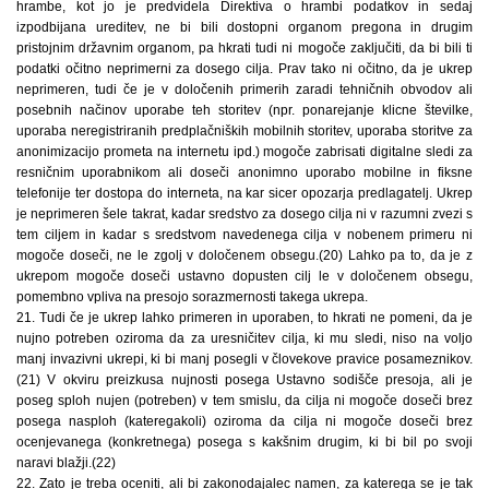
hrambe, kot jo je predvidela Direktiva o hrambi podatkov in sedaj
izpodbijana ureditev, ne bi bili dostopni organom pregona in drugim
pristojnim državnim organom, pa hkrati tudi ni mogoče zaključiti, da bi bili ti
podatki očitno neprimerni za dosego cilja. Prav tako ni očitno, da je ukrep
neprimeren, tudi če je v določenih primerih zaradi tehničnih obvodov ali
posebnih načinov uporabe teh storitev (npr. ponarejanje klicne številke,
uporaba neregistriranih predplačniških mobilnih storitev, uporaba storitve za
anonimizacijo prometa na internetu ipd.) mogoče zabrisati digitalne sledi za
resničnim uporabnikom ali doseči anonimno uporabo mobilne in fiksne
telefonije ter dostopa do interneta, na kar sicer opozarja predlagatelj. Ukrep
je neprimeren šele takrat, kadar sredstvo za dosego cilja ni v razumni zvezi s
tem ciljem in kadar s sredstvom navedenega cilja v nobenem primeru ni
mogoče doseči, ne le zgolj v določenem obsegu.(20) Lahko pa to, da je z
ukrepom mogoče doseči ustavno dopusten cilj le v določenem obsegu,
pomembno vpliva na presojo sorazmernosti takega ukrepa.
21. Tudi če je ukrep lahko primeren in uporaben, to hkrati ne pomeni, da je
nujno potreben oziroma da za uresničitev cilja, ki mu sledi, niso na voljo
manj invazivni ukrepi, ki bi manj posegli v človekove pravice posameznikov.
(21) V okviru preizkusa nujnosti posega Ustavno sodišče presoja, ali je
poseg sploh nujen (potreben) v tem smislu, da cilja ni mogoče doseči brez
posega nasploh (kateregakoli) oziroma da cilja ni mogoče doseči brez
ocenjevanega (konkretnega) posega s kakšnim drugim, ki bi bil po svoji
naravi blažji.(22)
22. Zato je treba oceniti, ali bi zakonodajalec namen, za katerega se je tak