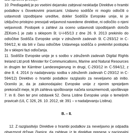
10. Predlagatelj je po vsebini dejansko zatrjeval neskladje Direktive o hrambi
podatkov s človekovimi pravicami. Ustavno sodišče ni moglo odločiti o
ustavnosti izpodbijane ureditve, dokler Sodišče Evropske unije, ki je
izključno pristojno presojati veljavnost navedene direktive, ni odločilo o njeni
veljavnosti. Postopek o zahtevi za oceno ustavnosti izpodbijanih določb
ZEKom-1 je zato s sklepom št. U-I-65/13 z dne 26. 9. 2013 prekinilo do
odločitve Sodišča Evropske unije v združenih zadevah št. C-293/12 in C-
594/12, ki sta bili v času odločitve Ustavnega sodišča o prekinitvi postopka
že v sklepni fazi odločanja.
11. Sodišče Evropske unije je s sodbo v združenih zadevah Digital Rights
Ireland Ltd proti Minister for Communications, Marine and Natural Resources
in drugim ter Kärntner Landesregierung in drugi, C-293/12 in C-594/12, z
dne 8. 4. 2014 (v nadaljevanju sodba v združenih zadevah C-293/12 in C-
594/12) Direktivo o hrambi podatkov razglasilo za neveljavno ab initio.
Ocenilo je, da je zakonodajalec Evropske unije z njenim sprejetjem
prekoračil meje, ki jih zahteva spoštovanje načela sorazmernosti, upoštevaje
7. in 8. člen ter prvi odstavek 52. člena Listine Evropske unije o temeljnih
pravicah (UL C 326, 26. 10. 2012, str. 391 – v nadaljevanju Listina).
B. – II.
12. Z razglasitvijo Direktive o hrambi podatkov za neveljavno je odpadla
obveznost države članice, da zahteve iz te direktive prenese v nacionalni