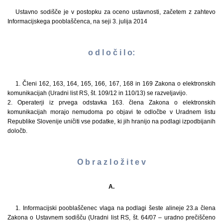
Ustavno sodišče je v postopku za oceno ustavnosti, začetem z zahtevo
Informacijskega pooblaščenca, na seji 3. julija 2014
o d l o č i l o:
1. Členi 162, 163, 164, 165, 166, 167, 168 in 169 Zakona o elektronskih
komunikacijah (Uradni list RS, št. 109/12 in 110/13) se razveljavijo.
2. Operaterji iz prvega odstavka 163. člena Zakona o elektronskih
komunikacijah morajo nemudoma po objavi te odločbe v Uradnem listu
Republike Slovenije uničiti vse podatke, ki jih hranijo na podlagi izpodbijanih
določb.
O b r a z l o ž i t e v
A.
1. Informacijski pooblaščenec vlaga na podlagi šeste alineje 23.a člena
Zakona o Ustavnem sodišču (Uradni list RS, št. 64/07 – uradno prečiščeno