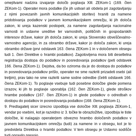
omejitvami nadzira izvajanje določb poglavja XIII. ZEKom-1 (169. člen
ZEKom-1). Operater mora podatke (če jih ustvari ali obdela pri zagotavljanju
z njimi povezanih javnih komunikacijskih storitev) hraniti za namene
pridobivanja podatkov v javnem komunikacijskem omrežju, ki jih določa
zakon, ki ureja kazenski postopek, za namene zagotavljanja nacionalne
varnosti in ustavne ureditve ter varnostnih, političnih in gospodarskih
interesov države, kakor jih določa zakon, ki ureja Slovensko obveščevalno-
varnostno agencijo, in za obrambo države, kakor jo določa zakon, ki ureja
obrambo države (prvi odstavek 163. člena ZEKom-1 in v določenem obsegu
tudi 1. člen Direktive o hrambi podatkov). Zagotovljena mora biti desetletna
registracija dostopa do podatkov in posredovanja podatkov (peti odstavek
166. člena ZEKom-1). Dejstva, da bo oziroma da je do dostopa do podatkov
in posredovanja podatkov prišlo, operater ne sme razkriti prizadeti osebi (ali
tretjim), prav tako ne sme razkriti same sodne odredbe (četrti odstavek 166.
člena ZEKom-1). To poglavje vsebuje tudi posebne določbe glede pomena
izrazov, ki jih to poglavje uporablja (162. člen ZEKom-1), glede stroškov
hrambe podatkov (167. člen ZEKom-1) in glede podatkov o odredbah o
dostopu do podatkov in posredovanja podatkov (168. člena ZEKom-1).
9. Predlagatelj sicer izrecno izpodbija vse določbe XIII. poglavja ZEKom-1,
vendar po vsebini, kot je razvidno iz 3. točke te obrazložitve, izpodbija le tiste
določbe, ki nalagajo operaterjem obvezno hrambo določenih podatkov v
javnem komunikacijskem omrežju (tudi) za namene in v obsegu, kot je to
predvidela Direktiva o hrambi podatkov. V tem obsegu je Ustavno sodišče
tudi opravilo presojo.