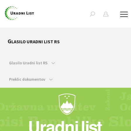
G
LASILO URADNI LIST RS
Glasilo Uradni list RS
Preklic dokumentov