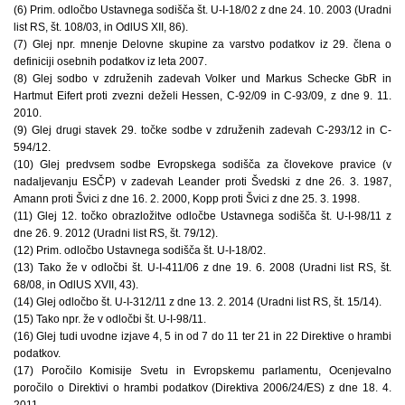
(6) Prim. odločbo Ustavnega sodišča št. U-I-18/02 z dne 24. 10. 2003 (Uradni
list RS, št. 108/03, in OdlUS XII, 86).
(7) Glej npr. mnenje Delovne skupine za varstvo podatkov iz 29. člena o
definiciji osebnih podatkov iz leta 2007.
(8) Glej sodbo v združenih zadevah Volker und Markus Schecke GbR in
Hartmut Eifert proti zvezni deželi Hessen, C-92/09 in C-93/09, z dne 9. 11.
2010.
(9) Glej drugi stavek 29. točke sodbe v združenih zadevah C-293/12 in C-
594/12.
(10) Glej predvsem sodbe Evropskega sodišča za človekove pravice (v
nadaljevanju ESČP) v zadevah Leander proti Švedski z dne 26. 3. 1987,
Amann proti Švici z dne 16. 2. 2000, Kopp proti Švici z dne 25. 3. 1998.
(11) Glej 12. točko obrazložitve odločbe Ustavnega sodišča št. U-I-98/11 z
dne 26. 9. 2012 (Uradni list RS, št. 79/12).
(12) Prim. odločbo Ustavnega sodišča št. U-I-18/02.
(13) Tako že v odločbi št. U-I-411/06 z dne 19. 6. 2008 (Uradni list RS, št.
68/08, in OdlUS XVII, 43).
(14) Glej odločbo št. U-I-312/11 z dne 13. 2. 2014 (Uradni list RS, št. 15/14).
(15) Tako npr. že v odločbi št. U-I-98/11.
(16) Glej tudi uvodne izjave 4, 5 in od 7 do 11 ter 21 in 22 Direktive o hrambi
podatkov.
(17) Poročilo Komisije Svetu in Evropskemu parlamentu, Ocenjevalno
poročilo o Direktivi o hrambi podatkov (Direktiva 2006/24/ES) z dne 18. 4.