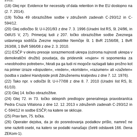
2011.
(18) Glej npr. Evidence for necessity of data retention in the EU dostopno na
(2. 7. 2014).
(19) Točka 49 obrazložitve sodbe v združenih zadevah C-293/12 in C-
594/12.
(20) Glej odločbo št. U-I-201/93 z dne 7. 3. 1996 (Uradni list RS, št. 24/96, in
OdlUS V, 27). Primerjaj tudi z 207. točko obrazložitve sodbe Zveznega
ustavnega sodišča Zvezne republike Nemčije št. 1 BvR 2156/08, 1 BvR
263/08, 1 BvR 586/08 z dne 2. 3. 2010.
(21) ESČP v okviru presoje sorazmernosti ukrepa (oziroma nujnosti ukrepa v
demokratični družbi) poudarja, da pridevnik »nujen« ni sopomenka za
»neobhodno potreben«, hkrati pa ga tudi ni mogoče razlagati tako prožno kot
na primer izraze »dopusten«, »reden«, »koristen«, »razumen« ali »zaželen«
(sodba v zadevi Handyside proti Združenemu kraljestvu z dne 7. 12. 1976).
(22) Tako npr. v odločbi št. U-I-77/08 z dne 8. 7. 2010 (Uradni list RS, št.
61/10).
(23) Glej 14. točko obrazložitve.
(24) Glej 72. in 73. točko sklepnih predlogov generalnega pravobranilca
Pedra Cruza Villalona z dne 12. 12. 2013 v združenih zadevah C-293/12 in
C-594/12 in sodbe ESČP, na katere se sklicuje.
(25) Prav tam, 75. točka.
(26) Operater dejstva, da je do posredovanja podatkov prišlo, namreč ne
sme razkriti osebi, na katero se podatki nanašajo (četrti odstavek 166. člena
ZEKom-1).