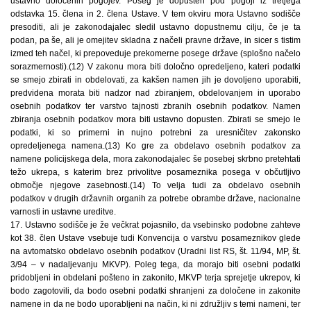
ustavno določenih pogojev. Poseg je dopusten pod pogoji iz tretjega
odstavka 15. člena in 2. člena Ustave. V tem okviru mora Ustavno sodišče
presoditi, ali je zakonodajalec sledil ustavno dopustnemu cilju, če je ta
podan, pa še, ali je omejitev skladna z načeli pravne države, in sicer s tistim
izmed teh načel, ki prepoveduje prekomerne posege države (splošno načelo
sorazmernosti).(12) V zakonu mora biti določno opredeljeno, kateri podatki
se smejo zbirati in obdelovati, za kakšen namen jih je dovoljeno uporabiti,
predvidena morata biti nadzor nad zbiranjem, obdelovanjem in uporabo
osebnih podatkov ter varstvo tajnosti zbranih osebnih podatkov. Namen
zbiranja osebnih podatkov mora biti ustavno dopusten. Zbirati se smejo le
podatki, ki so primerni in nujno potrebni za uresničitev zakonsko
opredeljenega namena.(13) Ko gre za obdelavo osebnih podatkov za
namene policijskega dela, mora zakonodajalec še posebej skrbno pretehtati
težo ukrepa, s katerim brez privolitve posameznika posega v občutljivo
območje njegove zasebnosti.(14) To velja tudi za obdelavo osebnih
podatkov v drugih državnih organih za potrebe obrambe države, nacionalne
varnosti in ustavne ureditve.
17. Ustavno sodišče je že večkrat pojasnilo, da vsebinsko podobne zahteve
kot 38. člen Ustave vsebuje tudi Konvencija o varstvu posameznikov glede
na avtomatsko obdelavo osebnih podatkov (Uradni list RS, št. 11/94, MP, št.
3/94 – v nadaljevanju MKVP). Poleg tega, da morajo biti osebni podatki
pridobljeni in obdelani pošteno in zakonito, MKVP terja sprejetje ukrepov, ki
bodo zagotovili, da bodo osebni podatki shranjeni za določene in zakonite
namene in da ne bodo uporabljeni na način, ki ni združljiv s temi nameni, ter