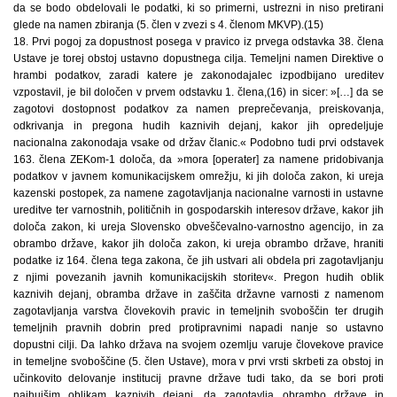
da se bodo obdelovali le podatki, ki so primerni, ustrezni in niso pretirani
glede na namen zbiranja (5. člen v zvezi s 4. členom MKVP).(15)
18. Prvi pogoj za dopustnost posega v pravico iz prvega odstavka 38. člena
Ustave je torej obstoj ustavno dopustnega cilja. Temeljni namen Direktive o
hrambi podatkov, zaradi katere je zakonodajalec izpodbijano ureditev
vzpostavil, je bil določen v prvem odstavku 1. člena,(16) in sicer: »[…] da se
zagotovi dostopnost podatkov za namen preprečevanja, preiskovanja,
odkrivanja in pregona hudih kaznivih dejanj, kakor jih opredeljuje
nacionalna zakonodaja vsake od držav članic.« Podobno tudi prvi odstavek
163. člena ZEKom-1 določa, da »mora [operater] za namene pridobivanja
podatkov v javnem komunikacijskem omrežju, ki jih določa zakon, ki ureja
kazenski postopek, za namene zagotavljanja nacionalne varnosti in ustavne
ureditve ter varnostnih, političnih in gospodarskih interesov države, kakor jih
določa zakon, ki ureja Slovensko obveščevalno-varnostno agencijo, in za
obrambo države, kakor jih določa zakon, ki ureja obrambo države, hraniti
podatke iz 164. člena tega zakona, če jih ustvari ali obdela pri zagotavljanju
z njimi povezanih javnih komunikacijskih storitev«. Pregon hudih oblik
kaznivih dejanj, obramba države in zaščita državne varnosti z namenom
zagotavljanja varstva človekovih pravic in temeljnih svoboščin ter drugih
temeljnih pravnih dobrin pred protipravnimi napadi nanje so ustavno
dopustni cilji. Da lahko država na svojem ozemlju varuje človekove pravice
in temeljne svoboščine (5. člen Ustave), mora v prvi vrsti skrbeti za obstoj in
učinkovito delovanje institucij pravne države tudi tako, da se bori proti
najhujšim oblikam kaznivih dejanj, da zagotavlja obrambo države in