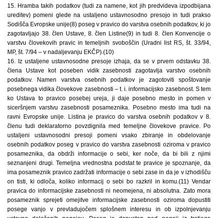
15. Hramba takih podatkov (tudi za namene, kot jih predvideva izpodbijana
ureditev) pomeni glede na ustaljeno ustavnosodno presojo in tudi prakso
Sodišča Evropske unije(8) poseg v pravico do varstva osebnih podatkov, ki jo
zagotavljajo 38. člen Ustave, 8. člen Listine(9) in tudi 8. člen Konvencije o
varstvu človekovih pravic in temeljnih svoboščin (Uradni list RS, št. 33/94,
MP, št. 7/94 – v nadaljevanju EKČP).(10)
16. Iz ustaljene ustavnosodne presoje izhaja, da se v prvem odstavku 38.
člena Ustave kot poseben vidik zasebnosti zagotavlja varstvo osebnih
podatkov. Namen varstva osebnih podatkov je zagotoviti spoštovanje
posebnega vidika človekove zasebnosti – t. i. informacijsko zasebnost. S tem
ko Ustava to pravico posebej ureja, ji daje posebno mesto in pomen v
siceršnjem varstvu zasebnosti posameznika. Posebno mesto ima tudi na
ravni Evropske unije. Listina je pravico do varstva osebnih podatkov v 8.
členu tudi deklaratorno povzdignila med temeljne človekove pravice. Po
ustaljeni ustavnosodni presoji pomeni vsako zbiranje in obdelovanje
osebnih podatkov poseg v pravico do varstva zasebnosti oziroma v pravico
posameznika, da obdrži informacije o sebi, ker noče, da bi bili z njimi
seznanjeni drugi. Temeljna vrednostna podstat te pravice je spoznanje, da
ima posameznik pravico zadržati informacije o sebi zase in da je v izhodišču
on tisti, ki odloča, koliko informacij o sebi bo razkril in komu.(11) Vendar
pravica do informacijske zasebnosti ni neomejena, ni absolutna. Zato mora
posameznik sprejeti omejitve informacijske zasebnosti oziroma dopustiti
posege vanjo v prevladujočem splošnem interesu in ob izpolnjevanju