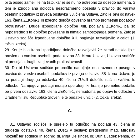
bi ta poseg zamejil le na tisto, kar je še nujno potrebno za dosego namena. S
tem je izpodbijana določba nesorazmerno posegla v pravico do varstva
osebnih podatkov iz prvega odstavka 38. člena Ustave. Zato je prvi odstavek
163. člena ZEKom-1, ki izrecno določa obvezno hrambo prometnih podatkov,
protiustaven. Druge izpodbijane določbe XIII. poglavja ZEKom-1 pa so
neposredno s to določbo povezane in nimajo samostojnega pomena. Zato je
Ustavno sodišče izpodbijane določbe XIII. poglavja razveljavilo v celoti (1.
točka izreka).
29. Ker je bilo treba izpodbijane določbe razveljaviti že zaradi neskladja s
pravico do varstva osebnih podatkov po 38. členu Ustave, Ustavno sodišče
ni presojalo drugih zatrjevanih protiustavnosti.
30. Da bi Ustavno sodišče preprečilo nadaljnje nesorazmerne posege v
pravico do varstva osebnih podatkov iz prvega odstavka 38. člena Ustave, je
na podlagi drugega odstavka 40. člena ZUstS določilo način izvršitve te
odločbe. Na njegovi podlagi morajo operaterji, ki hranijo prometne podatke
po prvem odstavku 163. člena ZEKom-1, nemudoma po objavi te odločbe v
Uradnem listu Republike Slovenije te podatke uničiti (2. točka izreka).
C.
31. Ustavno sodišče je sprejelo to odločbo na podlagi 43. člena in
drugega odstavka 40. člena ZUstS v sestavi: predsednik mag. Miroslav
Mozetič ter sodnice in sodniki dr. Mitja Deisinger, dr. Dunja Jadek Pensa, dr.