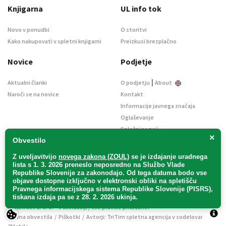
Knjigarna
UL info tok
Novo v ponudbi
O storitvi
Kako nakupovati v spletni knjigarni
Preizkusi brezplačno
Novice
Podjetje
|
Aktualni članki
O podjetju
About
Naroči se na novice
Kontakt
Informacije javnega značaja
Oglaševanje
Splošni pogoji
×
Obvestilo
Izjava o varstvu osebnih podatkov
E-dražbe
Z uveljavitvijo
novega zakona (ZOUL)
se je
izdajanje uradnega
lista s 1. 3. 2026 preneslo
neposredno
na Službo Vlade
Republike Slovenije za zakonodajo
. Od tega datuma bodo vse
objave dostopne izključno v elektronski obliki na spletišču
Pravnega informacijskega sistema Republike Slovenije (PISRS),
tiskana izdaja pa se z 28. 2. 2026 ukinja.
Uradni list d. o. o. – v likvidaciji / Vse pravice pridržane.
Pravna obvestila
/
Piškotki
/ Avtorji:
TriTim spletna agencija
v sodelovanju z