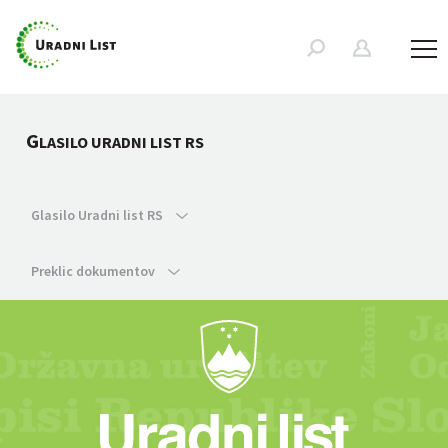
G
LASILO URADNI LIST RS
Glasilo Uradni list RS
Preklic dokumentov