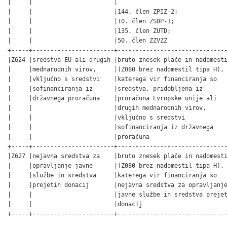
|     |                       |                               
|     |                       |144. člen ZPIZ-2;              
|     |                       |10. člen ZSDP-1;               
|     |                       |135. člen ZUTD;                
|     |                       |50. člen ZZVZZ                 
+-----+-----------------------+-------------------------------
|Z624 |sredstva EU ali drugih |bruto znesek plače in nadomesti
|     |mednarodnih virov,     |(Z080 brez nadomestil tipa H), 
|     |vključno s sredstvi    |katerega vir financiranja so   
|     |sofinanciranja iz      |sredstva, pridobljena iz       
|     |državnega proračuna    |proračuna Evropske unije ali   
|     |                       |drugih mednarodnih virov,      
|     |                       |vključno s sredstvi            
|     |                       |sofinanciranja iz državnega    
|     |                       |proračuna                      
+-----+-----------------------+-------------------------------
|Z627 |nejavna sredstva za    |bruto znesek plače in nadomesti
|     |opravljanje javne      |(Z080 brez nadomestil tipa H), 
|     |službe in sredstva     |katerega vir financiranja so   
|     |prejetih donacij       |nejavna sredstva za opravljanje
|     |                       |javne službe in sredstva prejet
|     |                       |donacij                        
+-----+-----------------------+------------------------------