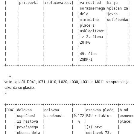
|     |prispevki  |izplačevalcev|  |varnost od  |ki je     |  
|     |           |             |  |sorazmernega|vplačan za|  
|     |           |             |  |dela        |javno     |  
|     |           |             |  |minimalne   |uslužbenko|  
|     |           |             |  |plače z     |          |  
|     |           |             |  |uskladitvami|          |  
|     |           |             |  |iz 2. člena |          |  
|     |           |             |  |ZUTPG       |          |  
|     |           |             |  |            |          |  
|     |           |             |  |49. člen    |          |  
|     |           |             |  |ZSDP-1      |          |  
+-----+-----------+-------------+--+------------+----------+-
«,
vrste izplačil D041, I071, L010, L020, L030, L031 in M011 se spremenijo
tako, da se glasijo:
»
+----+------------+-------------+-----+---------------+-------
|D041|delovna     |delovna      |     |osnovna plača  |% od   
|    |uspešnost   |uspešnost    |0,172|FJU x faktor   |osnovne
|    |iz naslova  |             |  %  |               |plače  
|    |povečanega  |             |     |(1) prvi       |       
|    |obsega dela |             |     |odstavek 73.   |       