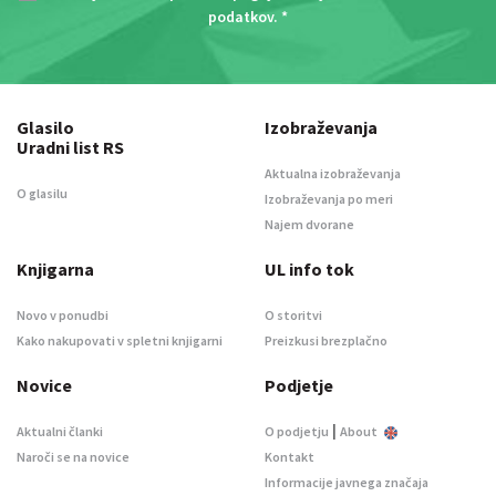
podatkov
. *
Glasilo
Izobraževanja
Uradni list RS
Aktualna izobraževanja
O glasilu
Izobraževanja po meri
Najem dvorane
Knjigarna
UL info tok
Novo v ponudbi
O storitvi
Kako nakupovati v spletni knjigarni
Preizkusi brezplačno
Novice
Podjetje
|
Aktualni članki
O podjetju
About
Naroči se na novice
Kontakt
Informacije javnega značaja