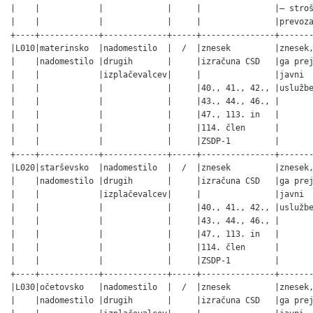
|    |            |             |     |               |– stroš
|    |            |             |     |               |prevoza
+----+------------+-------------+-----+---------------+-------
|L010|materinsko  |nadomestilo  |  /  |znesek         |znesek,
|    |nadomestilo |drugih       |     |izračuna CSD   |ga prej
|    |            |izplačevalcev|     |               |javni  
|    |            |             |     |40., 41., 42., |uslužbe
|    |            |             |     |43., 44., 46., |       
|    |            |             |     |47., 113. in   |       
|    |            |             |     |114. člen      |       
|    |            |             |     |ZSDP-1         |       
+----+------------+-------------+-----+---------------+-------
|L020|starševsko  |nadomestilo  |  /  |znesek         |znesek,
|    |nadomestilo |drugih       |     |izračuna CSD   |ga prej
|    |            |izplačevalcev|     |               |javni  
|    |            |             |     |40., 41., 42., |uslužbe
|    |            |             |     |43., 44., 46., |       
|    |            |             |     |47., 113. in   |       
|    |            |             |     |114. člen      |       
|    |            |             |     |ZSDP-1         |       
+----+------------+-------------+-----+---------------+-------
|L030|očetovsko   |nadomestilo  |  /  |znesek         |znesek,
|    |nadomestilo |drugih       |     |izračuna CSD   |ga prej