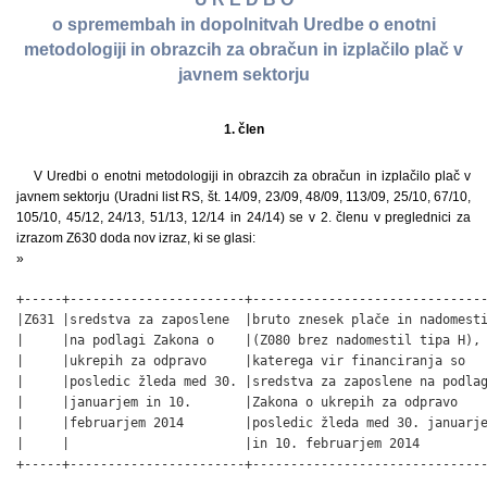
o spremembah in dopolnitvah Uredbe o enotni
metodologiji in obrazcih za obračun in izplačilo plač v
javnem sektorju
1. člen
V Uredbi o enotni metodologiji in obrazcih za obračun in izplačilo plač v
javnem sektorju (Uradni list RS, št. 14/09, 23/09, 48/09, 113/09, 25/10, 67/10,
105/10, 45/12, 24/13, 51/13, 12/14 in 24/14) se v 2. členu v preglednici za
izrazom Z630 doda nov izraz, ki se glasi:
»
+-----+-----------------------+-------------------------------
|Z631 |sredstva za zaposlene  |bruto znesek plače in nadomesti
|     |na podlagi Zakona o    |(Z080 brez nadomestil tipa H), 
|     |ukrepih za odpravo     |katerega vir financiranja so   
|     |posledic žleda med 30. |sredstva za zaposlene na podlag
|     |januarjem in 10.       |Zakona o ukrepih za odpravo    
|     |februarjem 2014        |posledic žleda med 30. januarje
|     |                       |in 10. februarjem 2014         
+-----+-----------------------+------------------------------