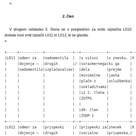
«.
2. člen
V drugem odstavku 3. člena se v preglednici za vrsto izplačila L010
dodata novi vrsti izplačil L011 in L012, ki se glasita:
»
+-----+-----------+-------------+--+------------+----------+--
|L011 |odmor za   |nadomestila  |  |v višini    |v znesku, |X 
|     |dojenje –  |drugih       |/ |sorazmernega|ki ga     |  
|     |nadomestilo|izplačevalcev|  |dela        |prejme    |  
|     |           |             |  |minimalne   |javna     |  
|     |           |             |  |plače z     |uslužbenka|  
|     |           |             |  |uskladitvami|          |  
|     |           |             |  |iz 2. člena |          |  
|     |           |             |  |ZUTPG       |          |  
|     |           |             |  |            |          |  
|     |           |             |  |49. člen    |          |  
|     |           |             |  |ZSDP-1      |          |  
+-----+-----------+-------------+--+------------+----------+--
|L012 |odmor za   |prispevki    |/ |prispevki za|znesek    |X 
|     |dojenje –  |drugih       |  |socialno    |prispevka,|  