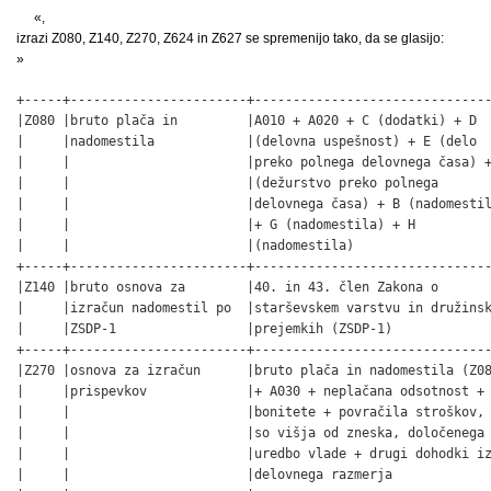
«,
izrazi Z080, Z140, Z270, Z624 in Z627 se spremenijo tako, da se glasijo:
»
+-----+-----------------------+-------------------------------
|Z080 |bruto plača in         |A010 + A020 + C (dodatki) + D  
|     |nadomestila            |(delovna uspešnost) + E (delo  
|     |                       |preko polnega delovnega časa) +
|     |                       |(dežurstvo preko polnega       
|     |                       |delovnega časa) + B (nadomestil
|     |                       |+ G (nadomestila) + H          
|     |                       |(nadomestila)                  
+-----+-----------------------+-------------------------------
|Z140 |bruto osnova za        |40. in 43. člen Zakona o       
|     |izračun nadomestil po  |starševskem varstvu in družinsk
|     |ZSDP-1                 |prejemkih (ZSDP-1)             
+-----+-----------------------+-------------------------------
|Z270 |osnova za izračun      |bruto plača in nadomestila (Z08
|     |prispevkov             |+ A030 + neplačana odsotnost + 
|     |                       |bonitete + povračila stroškov, 
|     |                       |so višja od zneska, določenega 
|     |                       |uredbo vlade + drugi dohodki iz
|     |                       |delovnega razmerja             