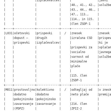
|    |            |izplačevalcev|     |               |javni  
|    |            |             |     |40., 41., 42., |uslužbe
|    |            |             |     |43., 44., 46., |       
|    |            |             |     |47., 113.,     |       
|    |            |             |     |114., in 115.  |       
|    |            |             |     |člen ZSDP-1    |       
+----+------------+-------------+-----+---------------+-------
|L031|očetovski   |prispevki    |  /  |znesek         |znesek 
|    |dopust –    |drugih       |     |izračuna CSD   |prispev
|    |prispevki   |izplačevalcev|     |               |ki je  
|    |            |             |     |prispevki za   |vplačan
|    |            |             |     |socialno       |javnega
|    |            |             |     |varnost od     |uslužbe
|    |            |             |     |minimalne      |       
|    |            |             |     |plače          |       
|    |            |             |     |               |       
|    |            |             |     |115. člen      |       
|    |            |             |     |ZSDP-1         |       
+----+------------+-------------+-----+---------------+-------
|M011|prostovoljno|kolektivno   |  /  |odtegljaj od   |v znesk
|    |dodatno     |dodatno      |     |neto plače     |premija
|    |pokojninsko |pokojninsko  |     |               |       
|    |zavarovanje |zavarovanje  |     |214. člen      |       
|    |(PDPZ)      |             |     |ZPIZ-2         |       