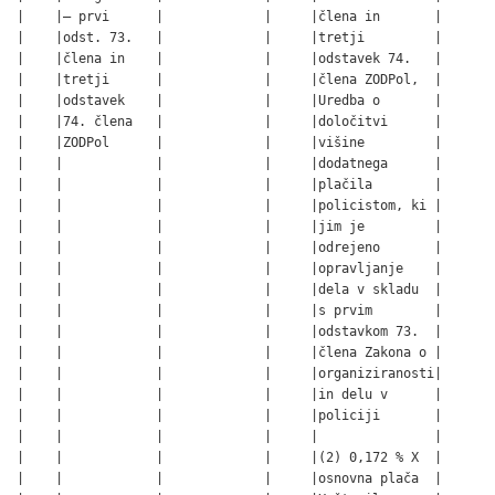
|    |– prvi      |             |     |člena in       |       
|    |odst. 73.   |             |     |tretji         |       
|    |člena in    |             |     |odstavek 74.   |       
|    |tretji      |             |     |člena ZODPol,  |       
|    |odstavek    |             |     |Uredba o       |       
|    |74. člena   |             |     |določitvi      |       
|    |ZODPol      |             |     |višine         |       
|    |            |             |     |dodatnega      |       
|    |            |             |     |plačila        |       
|    |            |             |     |policistom, ki |       
|    |            |             |     |jim je         |       
|    |            |             |     |odrejeno       |       
|    |            |             |     |opravljanje    |       
|    |            |             |     |dela v skladu  |       
|    |            |             |     |s prvim        |       
|    |            |             |     |odstavkom 73.  |       
|    |            |             |     |člena Zakona o |       
|    |            |             |     |organiziranosti|       
|    |            |             |     |in delu v      |       
|    |            |             |     |policiji       |       
|    |            |             |     |               |       
|    |            |             |     |(2) 0,172 % X  |       
|    |            |             |     |osnovna plača  |       