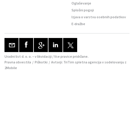
Oglaševanje
Splošni pogoji
Izjava o varstvu osebnih podatkov
E-dražbe
Uradni list d. o. o. – v likvidaciji / Vse pravice pridržane.
Pravna obvestila
/
Piškotki
/ Avtorji:
TriTim spletna agencija
v sodelovanju z
2Mobile