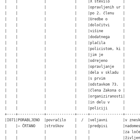
|    |            |             |     |X število      |       
|    |            |             |     |opravljenih ur |       
|    |            |             |     |po 2. členu    |       
|    |            |             |     |Uredbe o       |       
|    |            |             |     |določitvi      |       
|    |            |             |     |višine         |       
|    |            |             |     |dodatnega      |       
|    |            |             |     |plačila        |       
|    |            |             |     |policistom, ki |       
|    |            |             |     |jim je         |       
|    |            |             |     |odrejeno       |       
|    |            |             |     |opravljanje    |       
|    |            |             |     |dela v skladu  |       
|    |            |             |     |s prvim        |       
|    |            |             |     |odstavkom 73.  |       
|    |            |             |     |člena Zakona o |       
|    |            |             |     |organiziranosti|       
|    |            |             |     |in delu v      |       
|    |            |             |     |policiji       |       
+----+------------+-------------+-----+---------------+-------
|I071|PORABLJENO  |povračilo    |  /  |veljavni       |v znesk
|    |– ČRTANO    |stroškov     |     |predpisi       |nadomes
|    |            |             |     |               |za loče
|    |            |             |     |               |življen