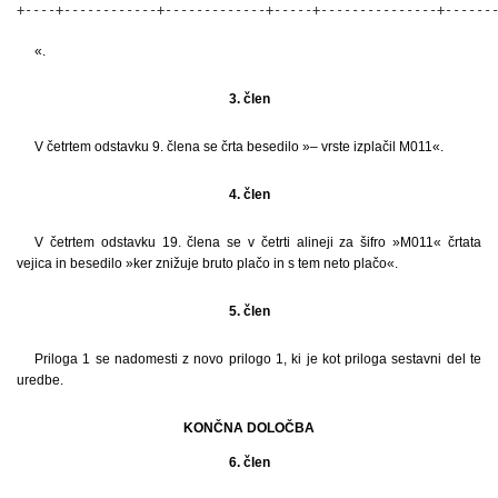
+----+------------+-------------+-----+---------------+------
«.
3. člen
V četrtem odstavku 9. člena se črta besedilo »– vrste izplačil M011«.
4. člen
V četrtem odstavku 19. člena se v četrti alineji za šifro »M011« črtata
vejica in besedilo »ker znižuje bruto plačo in s tem neto plačo«.
5. člen
Priloga 1 se nadomesti z novo prilogo 1, ki je kot priloga sestavni del te
uredbe.
KONČNA DOLOČBA
6. člen