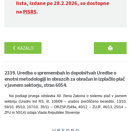
lista, izdane po 28.2.2026, so dostopne
na
PISRS
.
KAZALO
2339. Uredba o spremembah in dopolnitvah Uredbe o
enotni metodologiji in obrazcih za obračun in izplačilo plač
v javnem sektorju, stran 6054.
Na podlagi prvega odstavka 40. člena Zakona o sistemu plač v javnem
sektorju (Uradni list RS, št. 108/09 – uradno prečiščeno besedilo, 13/10,
59/10, 85/10, 107/10, 35/11 – ORZSPJS49a, 40/12 – ZUJF, 46/13, 25/14 –
ZFU in 50/14) izdaja Vlada Republike Slovenije
U R E D B O