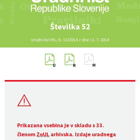
Številka 52
Uradni list RS, št. 52/2014 z dne 11. 7. 2014
Prikazana vsebina je v skladu s 33.
členom
ZoUL
arhivska. Izdaje uradnega