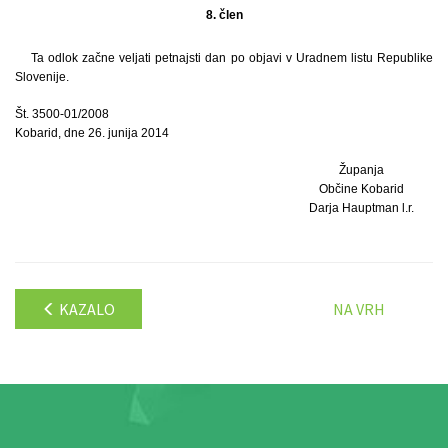
8. člen
Ta odlok začne veljati petnajsti dan po objavi v Uradnem listu Republike
Slovenije.
Št. 3500-01/2008
Kobarid, dne 26. junija 2014
Županja
Občine Kobarid
Darja Hauptman l.r.
KAZALO
NA VRH