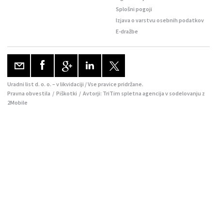
Splošni pogoji
Izjava o varstvu osebnih podatkov
E-dražbe
Uradni list d. o. o. – v likvidaciji / Vse pravice pridržane.
Pravna obvestila
/
Piškotki
/ Avtorji:
TriTim spletna agencija
v sodelovanju z
2Mobile