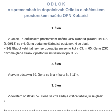
O D L O K
o spremembah in dopolnitvah Odloka o občinskem
prostorskem načrtu OPN Kobarid
1. člen
V Odloku o občinskem prostorskem načrtu OPN Kobarid (Uradni list RS,
št. 99/13) se v 4. členu doda nov štirinajsti odstavek, ki se glasi:
»(14) Glagol »strinjati se« se uporablja smiselno kot v 63. in 65. členu ZGO
oziroma glede strank v postopku smiselno kot po ZUP.«
2. člen
V prvem odstavku 39. člena se črta »(karta št. 5.11)«.
3. člen
V devetem odstavku 59. člena se črta zadnja vrstica tabele, ki se glasi:
»
+----------------+-----+-------+----+----+----+---+-----------