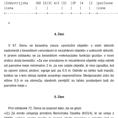
|Industrijska    |KO 15|IC 4/2 |IC  |IP  |4   |2  |poslovne   
|cona            |     |       |    |    |    |   |cone       
+----------------+-----+-------+----+----+----+---+----------
«
4. člen
V 67. členu se besedna zveza »pomožni objekti« v vseh sklonih
nadomesti z besedilom »enostavni in nezahtevni objekti« v ustreznih sklonih.
V prvem odstavku se za besedilom »rekreacijsko funkcijo gozda« v novo
vrstico doda besedilo: »Za vse enostavne in nezahtevne objekte velja odmik
od parcelne meje minimalno 2 m, za vse ostale objekte, ki niso zgradba, kot
so oporni zidovi, plotovi, ograje ipd. pa 0,5 m. Odmiki so lahko tudi manjši,
kolikor se s tem strinja lastnik sosednje nepremičnine. Medposestni zidci do
višine 0,5 m na območju stavbnih zemljišč so lahko postavljeni tudi do
parcelne meje.«
5. člen
Prvi odstavek 72. člena se popravi tako, da se glasi:
»(1) Za enoto urejanja prostora Bencinska črpalka (KO14), ki se ureja z