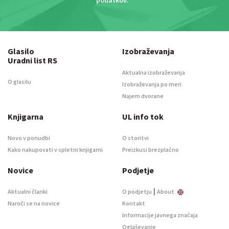
Glasilo
Izobraževanja
Uradni list RS
Aktualna izobraževanja
O glasilu
Izobraževanja po meri
Najem dvorane
Knjigarna
UL info tok
Novo v ponudbi
O storitvi
Kako nakupovati v spletni knjigarni
Preizkusi brezplačno
Novice
Podjetje
|
Aktualni članki
O podjetju
About
Naroči se na novice
Kontakt
Informacije javnega značaja
Oglaševanje