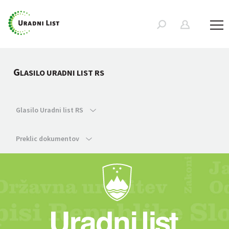
G
LASILO URADNI LIST RS
Glasilo Uradni list RS
Preklic dokumentov