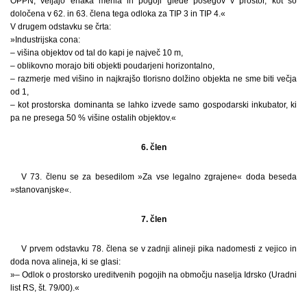
OPPN, veljajo enaka merila in pogoji glede posegov v prostor, kot so
določena v 62. in 63. člena tega odloka za TIP 3 in TIP 4.«
V drugem odstavku se črta:
»Industrijska cona:
– višina objektov od tal do kapi je največ 10 m,
– oblikovno morajo biti objekti poudarjeni horizontalno,
– razmerje med višino in najkrajšo tlorisno dolžino objekta ne sme biti večja
od 1,
– kot prostorska dominanta se lahko izvede samo gospodarski inkubator, ki
pa ne presega 50 % višine ostalih objektov.«
6. člen
V 73. členu se za besedilom »Za vse legalno zgrajene« doda beseda
»stanovanjske«.
7. člen
V prvem odstavku 78. člena se v zadnji alineji pika nadomesti z vejico in
doda nova alineja, ki se glasi:
»– Odlok o prostorsko ureditvenih pogojih na območju naselja Idrsko (Uradni
list RS, št. 79/00).«