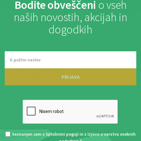
Bodite obveščeni
o vseh
naših novostih, akcijah in
dogodkih
PRIJAVA
Seznanjen sem s
Splošnimi pogoji
in z
Izjavo o varstvu osebnih
podatkov
. *