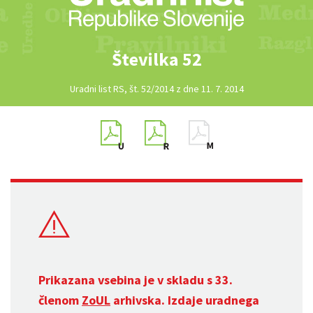
Številka 52
Uradni list RS, št. 52/2014 z dne 11. 7. 2014
Prikazana vsebina je v skladu s 33.
členom
ZoUL
arhivska. Izdaje uradnega