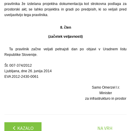
pravilnika že izdelana projektna dokumentacija kot strokovna podlaga za
prostorski akt, se lahko projektira in gradi po predpisih, ki so veljali pred
uveljavitvijo tega pravilnika.
8. člen
(začetek veljavnosti)
Ta pravilnik začne veljati petnajsti dan po objavi v Uradnem listu
Republike Slovenije.
Št. 007-374/2012
Ljubljana, dne 26. junija 2014
EVA 2012-2430-0061
Samo Omerzel l.r.
Minister
za infrastrukturo in prostor
KAZALO
NA VRH