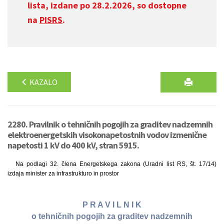
lista, izdane po 28.2.2026, so dostopne
na
PISRS
.
KAZALO
2280. Pravilnik o tehničnih pogojih za graditev nadzemnih
elektroenergetskih visokonapetostnih vodov izmenične
napetosti 1 kV do 400 kV, stran 5915.
Na podlagi 32. člena Energetskega zakona (Uradni list RS, št. 17/14)
izdaja minister za infrastrukturo in prostor
P R A V I L N I K
o tehničnih pogojih za graditev nadzemnih