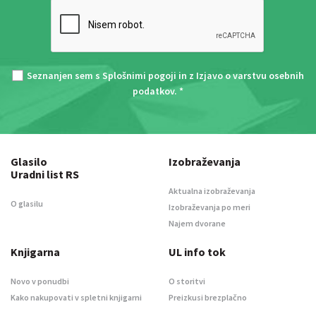
Seznanjen sem s
Splošnimi pogoji
in z
Izjavo o varstvu osebnih
podatkov
. *
Glasilo
Izobraževanja
Uradni list RS
Aktualna izobraževanja
O glasilu
Izobraževanja po meri
Najem dvorane
Knjigarna
UL info tok
Novo v ponudbi
O storitvi
Kako nakupovati v spletni knjigarni
Preizkusi brezplačno