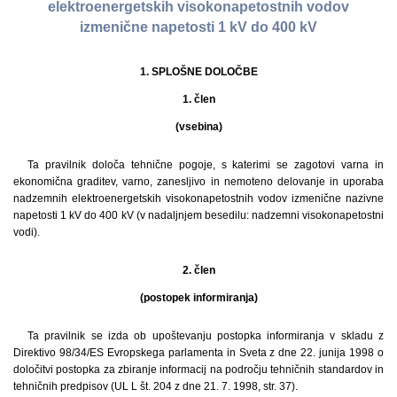
elektroenergetskih visokonapetostnih vodov
izmenične napetosti 1 kV do 400 kV
1. SPLOŠNE DOLOČBE
1. člen
(vsebina)
Ta pravilnik določa tehnične pogoje, s katerimi se zagotovi varna in
ekonomična graditev, varno, zanesljivo in nemoteno delovanje in uporaba
nadzemnih elektroenergetskih visokonapetostnih vodov izmenične nazivne
napetosti 1 kV do 400 kV (v nadaljnjem besedilu: nadzemni visokonapetostni
vodi).
2. člen
(postopek informiranja)
Ta pravilnik se izda ob upoštevanju postopka informiranja v skladu z
Direktivo 98/34/ES Evropskega parlamenta in Sveta z dne 22. junija 1998 o
določitvi postopka za zbiranje informacij na področju tehničnih standardov in
tehničnih predpisov (UL L št. 204 z dne 21. 7. 1998, str. 37).