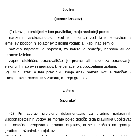
3. člen
(pomen izrazov)
(1) Izrazi, uporabljeni v tem pravilniku, imajo naslednji pomen:
– nadzemni visokonapetostni vod: je električni vod, ki je sestavljen iz
temeljev, podpor in izolatorjev, z golimi vodniki ali kabli nad zemljo;
– nazivna napetost: je napetost, za katero je omrežje, naprava ali del
naprave izdelan;
– zaprto električno obratovališče: je prostor ali mesto za obratovanje
električnih naprav in aparatov, ki je označeno z opozorilnimi tablami.
(2) Drugi izrazi v tem pravilniku imajo enak pomen, kot je določen v
Energetskem zakonu in v zakonu, ki ureja graditev.
4. člen
(uporaba)
(1) Pri izdelavi projektne dokumentacije za gradnjo nadzemnih
visokonapetostnih vodov se morajo poleg določb tega pravilnika upoštevati
tudi določbe predpisov o graditvi objektov, ki se nanašajo na gradnjo
gradbeno-inženirskih objektov.