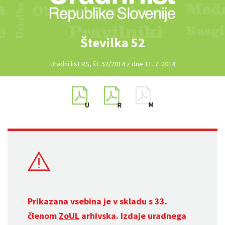
Številka 52
Uradni list RS, št. 52/2014 z dne 11. 7. 2014
Prikazana vsebina je v skladu s 33.
členom
ZoUL
arhivska. Izdaje uradnega