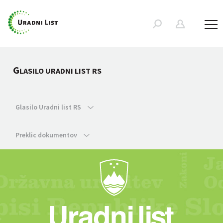
G
LASILO URADNI LIST RS
Glasilo Uradni list RS
Preklic dokumentov