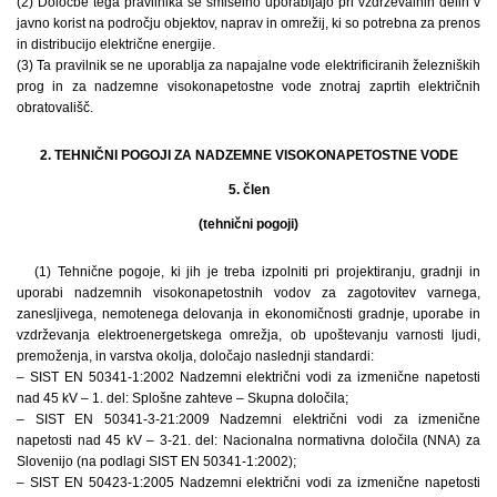
(2) Določbe tega pravilnika se smiselno uporabljajo pri vzdrževalnih delih v
javno korist na področju objektov, naprav in omrežij, ki so potrebna za prenos
in distribucijo električne energije.
(3) Ta pravilnik se ne uporablja za napajalne vode elektrificiranih železniških
prog in za nadzemne visokonapetostne vode znotraj zaprtih električnih
obratovališč.
2. TEHNIČNI POGOJI ZA NADZEMNE VISOKONAPETOSTNE VODE
5. člen
(tehnični pogoji)
(1) Tehnične pogoje, ki jih je treba izpolniti pri projektiranju, gradnji in
uporabi nadzemnih visokonapetostnih vodov za zagotovitev varnega,
zanesljivega, nemotenega delovanja in ekonomičnosti gradnje, uporabe in
vzdrževanja elektroenergetskega omrežja, ob upoštevanju varnosti ljudi,
premoženja, in varstva okolja, določajo naslednji standardi:
– SIST EN 50341-1:2002 Nadzemni električni vodi za izmenične napetosti
nad 45 kV – 1. del: Splošne zahteve – Skupna določila;
– SIST EN 50341-3-21:2009 Nadzemni električni vodi za izmenične
napetosti nad 45 kV – 3-21. del: Nacionalna normativna določila (NNA) za
Slovenijo (na podlagi SIST EN 50341-1:2002);
– SIST EN 50423-1:2005 Nadzemni električni vodi za izmenične napetosti