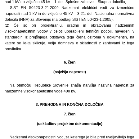
nad 1 kV do vključno 45 kV – 1. del: Splošne zahteve – Skupna določila;
– SIST EN 50423-3-21:2009 Nadzemni električni vodi za izmenične
napetosti nad 1 kV in do vključno 45 kV – 3-21. del: Nacionalna normativna
določila (NNA) za Slovenijo (na podlagi SIST EN 50423-1:2005).
(2) Če so pri projektiranju, gradnji in obratovanju nadzemnih
visokonapetostnih vodov v celoti uporabljeni tehnični pogoji, navedeni v
standardih iz prejšnjega odstavka tega člena oziroma v dokumentih, na
katere se le-ta sklicuje, velja domneva o skladnosti z zahtevami iz tega
pravilnika.
6. člen
(najvišja napetost)
Na območju Republike Slovenije znaša najvišja nazivna napetost za
nadzemne visokonapetostne vode 400 kV.
3. PREHODNA IN KONČNA DOLOČBA
7. člen
(uskladitev projektne dokumentacije)
Nadzemni visokonapetostni vod, za katerega je bila pred uveljavitvijo tega