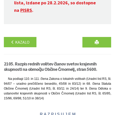
lista, izdane po 28.2.2026, so dostopne
na
PISRS
.
KAZALO
2105. Razpis rednih volitev članov svetov krajevnih
skupnosti na območju Občine Črnomelj, stran 5600.
Na podlagi 110. in 111. člena Zakona o lokalnih volitvah (Uradni list RS, št.
94/07 – uradno prečiščeno besedilo, 45/08 in 83/12) in 68. člena Statuta
Občine Črnomelj (Uradni list RS, št. 83/11 in 24/14) ter 9. člena Odloka o
ustanovitvi krajevnih skupnosti v Občini Črnomelj (Uradni list RS, št. 65/95,
15/96, 69/98, 51/10 in 38/14)
R A Z P I S U J E M