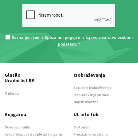
Seznanjen sem s
Splošnimi pogoji
in z
Izjavo o varstvu osebnih
podatkov
. *
Glasilo
Izobraževanja
Uradni list RS
Aktualna izobraževanja
O glasilu
Izobraževanja po meri
Najem dvorane
Knjigarna
UL info tok
Novo v ponudbi
O storitvi
Kako nakupovati v spletni knjigarni
Preizkusi brezplačno