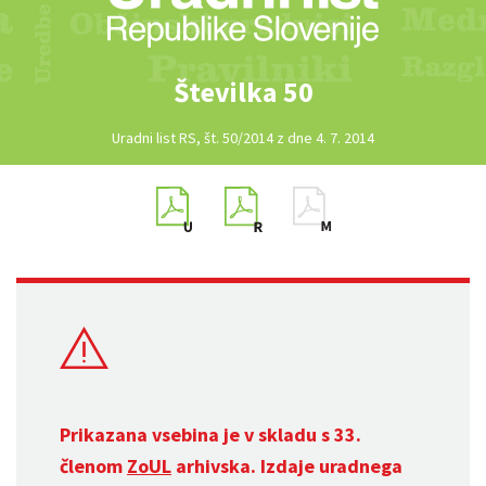
Številka 50
Uradni list RS, št. 50/2014 z dne 4. 7. 2014
Prikazana vsebina je v skladu s 33.
členom
ZoUL
arhivska. Izdaje uradnega