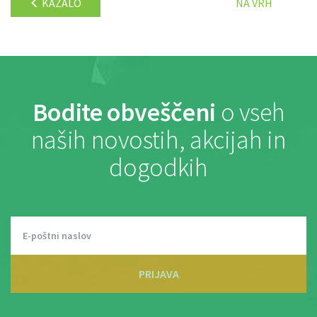
KAZALO
NA VRH
Bodite obveščeni
o vseh
naših novostih, akcijah in
dogodkih
PRIJAVA