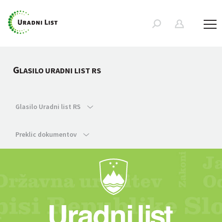
G
LASILO URADNI LIST RS
Glasilo Uradni list RS
Preklic dokumentov