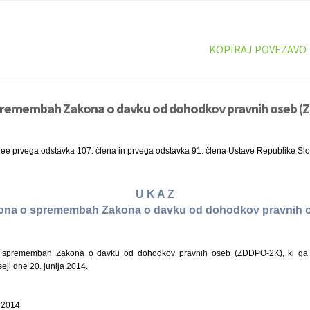
KOPIRAJ POVEZAVO
premembah Zakona o davku od dohodkov pravnih oseb (
nee prvega odstavka 107. člena in prvega odstavka 91. člena Ustave Republike Slo
U K A Z
akona o spremembah Zakona o davku od dohodkov pravnih
spremembah Zakona o davku od dohodkov pravnih oseb (ZDDPO-2K), ki ga j
eji dne 20. junija 2014.
a 2014