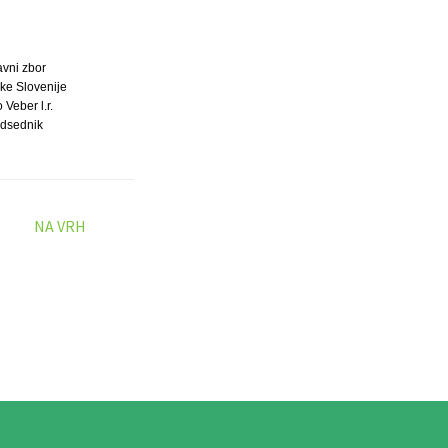
avni zbor
ke Slovenije
 Veber l.r.
dsednik
NA VRH