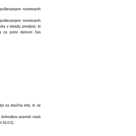
upoštevanjem normiranih
upoštevanjem normiranih
la v skladu predpisi, ki
a za polni delovni čas
ja za davčna leta, ki se
d dohodkov pravnih oseb
n 81/13).