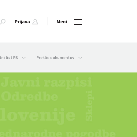
Prijava
Meni
dni list RS
Preklic dokumentov