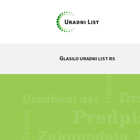
G
LASILO URADNI LIST RS