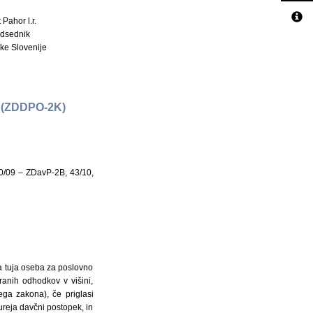
 Pahor l.r.
dsednik
ke Slovenije
(ZDDPO-2K)
10/09 – ZDavP-2B, 43/10,
va tuja oseba za poslovno
anih odhodkov v višini,
ga zakona), če priglasi
reja davčni postopek, in