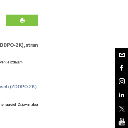
ZDDPO-2K), stran
venije izdajam
 oseb (ZDDPO-2K)
e sprejel Državni zbor