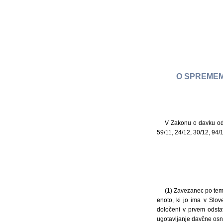
O SPREMEM
V Zakonu o davku od 
59/11, 24/12, 30/12, 94/1
(1) Zavezanec po tem 
enoto, ki jo ima v Slo
določeni v prvem odsta
ugotavljanje davčne osn