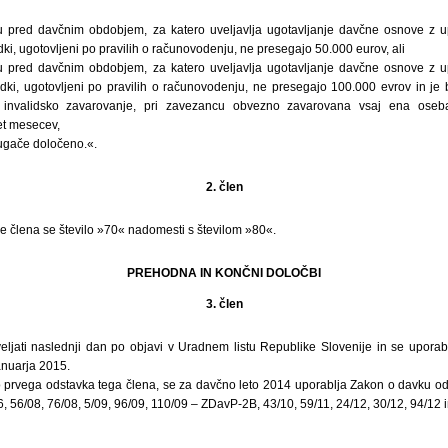
u pred davčnim obdobjem, za katero uveljavlja ugotavljanje davčne osnove z 
ki, ugotovljeni po pravilih o računovodenju, ne presegajo 50.000 eurov, ali
u pred davčnim obdobjem, za katero uveljavlja ugotavljanje davčne osnove z 
dki, ugotovljeni po pravilih o računovodenju, ne presegajo 100.000 evrov in je bi
n invalidsko zavarovanje, pri zavezancu obvezno zavarovana vsaj ena oseb
et mesecev,
rugače določeno.«.
2. člen
e člena se število »70« nadomesti s številom »80«.
PREHODNA IN KONČNI DOLOČBI
3. člen
eljati naslednji dan po objavi v Uradnem listu Republike Slovenije in se uporabl
anuarja 2015.
o prvega odstavka tega člena, se za davčno leto 2014 uporablja Zakon o davku o
06, 56/08, 76/08, 5/09, 96/09, 110/09 – ZDavP-2B, 43/10, 59/11, 24/12, 30/12, 94/12 i