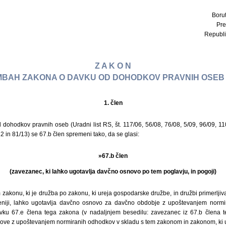
Borut
Pre
Republi
Z A K O N
BAH ZAKONA O DAVKU OD DOHODKOV PRAVNIH OSEB 
1. člen
dohodkov pravnih oseb (Uradni list RS, št. 117/06, 56/08, 76/08, 5/09, 96/09, 1
2 in 81/13) se 67.b člen spremeni tako, da se glasi:
»67.b člen
(zavezanec, ki lahko ugotavlja davčno osnovo po tem poglavju, in pogoji)
zakonu, ki je družba po zakonu, ki ureja gospodarske družbe, in družbi primerlji
veniji, lahko ugotavlja davčno osnovo za davčno obdobje z upoštevanjem normir
vku 67.e člena tega zakona (v nadaljnjem besedilu: zavezanec iz 67.b člena te
ove z upoštevanjem normiranih odhodkov v skladu s tem zakonom in zakonom, ki u