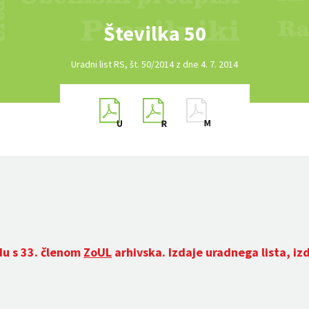
Številka 50
Uradni list RS, št. 50/2014 z dne 4. 7. 2014
du s 33. členom
ZoUL
arhivska. Izdaje uradnega lista, iz