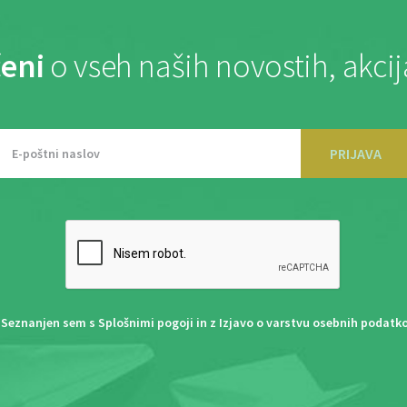
eni
o vseh naših novostih, akci
PRIJAVA
Seznanjen sem s
Splošnimi pogoji
in z
Izjavo o varstvu osebnih podatk