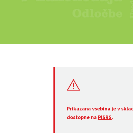
Prikazana vsebina je v skla
dostopne na
PISRS
.