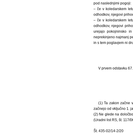
pod naslednjimi pogoji:
– če v koledarskem let
odhodkov, njegovi prihod
– če v koledarskem let
odhodkov, njegovi priho
urejajo pokojninsko i
neprekinjeno najmanj p
in s tem poglavjem ni d
V prvem odstavku 67.
(1) Ta zakon začne v
začnejo od vključno 1. j
(2) Ne glede na določb
(Uradni list RS, št. 117/
Št. 435-02/14-2/20