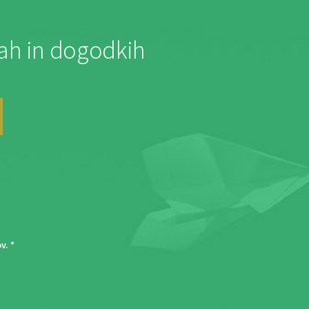
jah in dogodkih
ov
. *