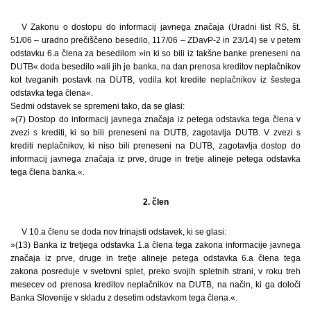
V Zakonu o dostopu do informacij javnega značaja (Uradni list RS, št.
51/06 – uradno prečiščeno besedilo, 117/06 – ZDavP-2 in 23/14) se v petem
odstavku 6.a člena za besedilom »in ki so bili iz takšne banke preneseni na
DUTB« doda besedilo »ali jih je banka, na dan prenosa kreditov neplačnikov
kot tveganih postavk na DUTB, vodila kot kredite neplačnikov iz šestega
odstavka tega člena«.
Sedmi odstavek se spremeni tako, da se glasi:
»(7) Dostop do informacij javnega značaja iz petega odstavka tega člena v
zvezi s krediti, ki so bili preneseni na DUTB, zagotavlja DUTB. V zvezi s
krediti neplačnikov, ki niso bili preneseni na DUTB, zagotavlja dostop do
informacij javnega značaja iz prve, druge in tretje alineje petega odstavka
tega člena banka.«.
2. člen
V 10.a členu se doda nov trinajsti odstavek, ki se glasi:
»(13) Banka iz tretjega odstavka 1.a člena tega zakona informacije javnega
značaja iz prve, druge in tretje alineje petega odstavka 6.a člena tega
zakona posreduje v svetovni splet, preko svojih spletnih strani, v roku treh
mesecev od prenosa kreditov neplačnikov na DUTB, na način, ki ga določi
Banka Slovenije v skladu z desetim odstavkom tega člena.«.