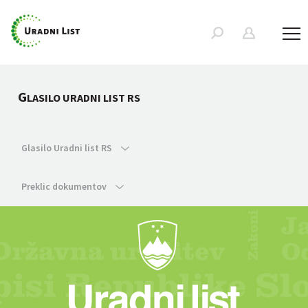
G
LASILO URADNI LIST RS
Glasilo Uradni list RS
Preklic dokumentov