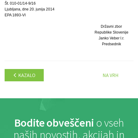
Št. 010-01/14-9/16
Ljubljana, dne 20. junija 2014
EPA 1893-VI
Državni zbor
Republike Slovenije
Janko Veber l.r.
Predsednik
KAZALO
NA VRH
Bodite obveščeni
o vseh
naših novostih, akcijah in