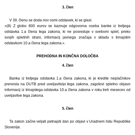
3. člen
V 39. členu se doda nov osmi odstavek, ki se glasi:
»(8) Z globo 800 eurov se kaznuje odgovorna oseba banke iz tretjega
odstavka 1.a člena tega zakona, ki ne posreduje v svetovni splet, preko
svojih spletnih strani, informacij javnega značaja v skladu s trinajstim
odstavkom 10.a člena tega zakona.«.
PREHODNA IN KONČNA DOLOČBA
4. člen
Banka iz tretjega odstavka 1.a člena zakona, ki je kredite neplačnikov
prenesla na DUTB pred uveljavitvijo tega zakona, zagotovi spletno objavo
informacij iz trinajstega odstavka 10.a člena zakona v roku treh mesecev od
uveljavitve tega zakona.
5. člen
Ta zakon začne veljati petnajsti dan po objavi v Uradnem listu Republike
Slovenije.