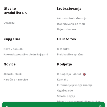
Glasilo
Izobraževanja
Uradni list RS
Aktualna izobraževanja
O glasilu
Izobraževanja po meri
Najem dvorane
Knjigarna
UL info tok
Novo v ponudbi
O storitvi
Kako nakupovati v spletni knjigarni
Preizkusi brezplačno
Novice
Podjetje
|
Aktualni članki
O podjetju
About
Naroči se na novice
Kontakt
Informacije javnega značaja
Oglaševanje
Splošni pogoji
Izjava o varstvu osebnih podatkov
×
E-dražbe