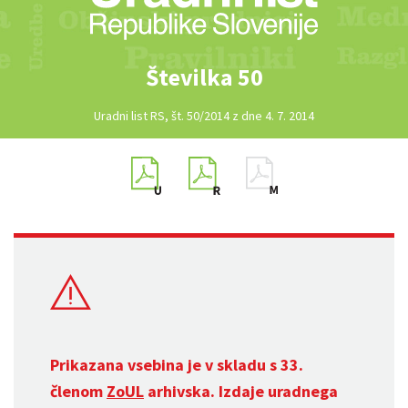
Številka 50
Uradni list RS, št. 50/2014 z dne 4. 7. 2014
Prikazana vsebina je v skladu s 33.
členom
ZoUL
arhivska. Izdaje uradnega