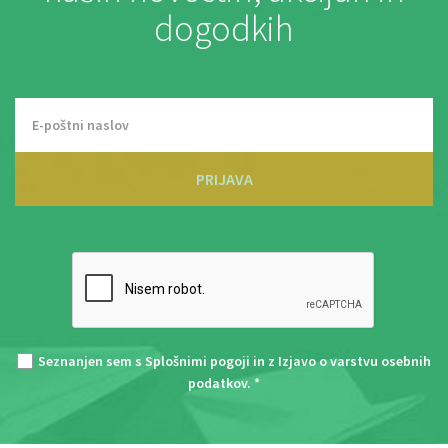
dogodkih
PRIJAVA
Seznanjen sem s
Splošnimi pogoji
in z
Izjavo o varstvu osebnih
podatkov
. *