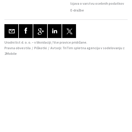
Izjava o varstvu osebnih podatkov
E-dražbe
Uradni list d. o. o. – v likvidaciji / Vse pravice pridržane.
Pravna obvestila
/
Piškotki
/ Avtorji:
TriTim spletna agencija
v sodelovanju z
2Mobile