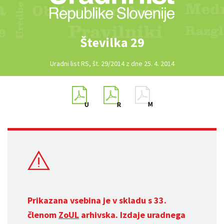
Številka 29
Uradni list RS, št. 29/2014 z dne 25. 4. 2014
Prikazana vsebina je v skladu s 33.
členom
ZoUL
arhivska. Izdaje uradnega