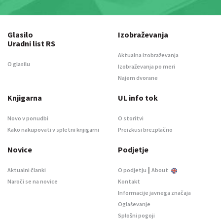
Glasilo
Izobraževanja
Uradni list RS
Aktualna izobraževanja
O glasilu
Izobraževanja po meri
Najem dvorane
Knjigarna
UL info tok
Novo v ponudbi
O storitvi
Kako nakupovati v spletni knjigarni
Preizkusi brezplačno
Novice
Podjetje
|
Aktualni članki
O podjetju
About
Naroči se na novice
Kontakt
Informacije javnega značaja
Oglaševanje
Splošni pogoji