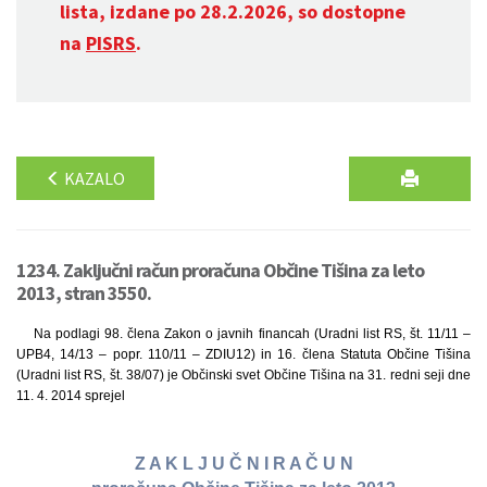
lista, izdane po 28.2.2026, so dostopne
na
PISRS
.
KAZALO
1234. Zaključni račun proračuna Občine Tišina za leto
2013, stran 3550.
Na podlagi 98. člena Zakon o javnih financah (Uradni list RS, št. 11/11 –
UPB4, 14/13 – popr. 110/11 – ZDIU12) in 16. člena Statuta Občine Tišina
(Uradni list RS, št. 38/07) je Občinski svet Občine Tišina na 31. redni seji dne
11. 4. 2014 sprejel
Z A K L J U Č N I R A Č U N