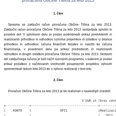
proračuna Občine Tišina za leto 2013
1. člen
Sprejme se zaključni račun proračuna Občine Tišina za leto 2013.
Zaključni račun proračuna Občine Tišina za leto 2013 sestavljata splošni in
posebni del. V splošnem delu je podan podrobnejši prikaz predvidenih in
realiziranih prihodkov in odhodkov oziroma prejemkov in izdatkov iz bilance
prihodkov in odhodkov, računa finančnih terjatev in naložb ter računa
financiranja, v posebnem delu pa prikaz predvidenih in realiziranih
odhodkov in drugih izdatkov proračuna Občine Tišina za leto 2013. Sestavni
del zaključnega računa je tudi načrt razvojnih programov, v katerem je podan
prikaz podatkov o načrtovanih vrednostih posameznih projektov, njihovih
spremembah tekom leta 2013 ter o njihovi realizaciji v tem letu.
2. člen
Proračun Občine Tišina za leto 2013 je bil realiziran v naslednjih zneskih:
                                           V EUR-ih (brez centov)
+-------------+-------------------------------------+-----------+
|    KONTO    |                OPIS                 |Realizacija|
|             |                                     |   2013    |
+------+------+-------------------------------------+-----------+
|    A.|      |BILANCA PRIHODKOV IN ODHODKOV        |           |
+------+------+-------------------------------------+-----------+
|      |  I.  |SKUPAJ PRIHODKI (70+71+72+73+74)     |  3.605.641|
+------+------+-------------------------------------+-----------+
|      |      |TEKOČI PRIHODKI (70+71)              |  2.902.831|
+------+------+-------------------------------------+-----------+
|    70|      |DAVČNI PRIHODKI (700+703+704+706)    |  2.315.552|
+------+------+-------------------------------------+-----------+
|   700|      |DAVKI NA DOHODEK IN DOBIČEK          |  2.211.241|
+------+------+-------------------------------------+-----------+
|   703|      |DAVKI NA PREMOŽENJE                  |     86.070|
+------+------+-------------------------------------+-----------+
|   704|      |DOMAČI DAVKI NA BLAGO IN STORITVE    |     18.241|
+------+------+-------------------------------------+-----------+
|   706|      |DRUGI DAVKI                          |       0,00|
+------+------+-------------------------------------+-----------+
|    71|      |NEDAVČNI PRIHODKI                    |    587.279|
|      |      |(710+711+712+713+714)                |           |
+------+------+-------------------------------------+-----------+
|   710|      |UDELEŽBA NA DOBIČKU IN DOHODKI OD    |     69.937|
|      |      |PREMOŽENJA                           |           |
+------+------+-------------------------------------+-----------+
|   711|      |TAKSE IN PRISTOJBINE                 |      1.065|
+------+------+-------------------------------------+-----------+
|   712|      |DENARNE KAZNI                        |      1.718|
+------+------+-------------------------------------+-----------+
|   713|      |PRIHODKI OD PRODAJE BLAGA IN STORITEV|    367.980|
+------+------+-------------------------------------+-----------+
|   714|      |DRUGI NEDAVČNI PRIHODKI              |    146.580|
+------+------+-------------------------------------+-----------+
|    72|      |KAPITALSKI PRIHODKI (720+721+722)    |      5.467|
+------+------+-------------------------------------+-----------+
|   720|      |PRIHODKI OD PRODAJE OSNOVNIH SREDSTEV|      2.049|
+------+------+-------------------------------------+-----------+
|   721|      |PRIHODKI OD PRODAJE ZALOG            |       0,00|
+------+------+-------------------------------------+-----------+
|   722|      |PRIHODKI OD PRODAJE ZEMLJIŠČ IN      |      3.417|
|      |      |NEMATERIALNEGA PREMOŽENJA            |           |
+------+------+-------------------------------------+-----------+
|    73|      |PREJETE DONACIJE (730+731)           |       0,00|
+------+------+-------------------------------------+-----------+
|   730|      |PREJETE DONACIJE IZ DOMAČIH VIROV    |       0,00|
+------+------+-------------------------------------+-----------+
|   731|      |PREJETE DONACIJE IZ TUJINE           |       0,00|
+------+------+-------------------------------------+-----------+
|    74|      |TRANSFERNI PRIHODKI                  |    697.343|
+------+------+-------------------------------------+-----------+
|   740|      |TRANSFERNI PRIHODKI IZ DRUGIH        |    697.343|
|      |      |JAVNOFINANČNIH INSTITUCIJ            |           |
+------+------+-------------------------------------+-----------+
|   741|      |PREJETA SREDSTVA IZ DRŽAVNEGA        |       0,00|
|      |      |PRORAČUNA IZ SREDSTEV PRORAČUNA      |           |
|      |      |EVROPSKE UNIJE                       |           |
+------+------+-------------------------------------+-----------+
|      | II.  |SKUPAJ ODHODKI (40+41+42+43)         |  3.820.730|
+------+------+-------------------------------------+-----------+
|    40|      |TEKOČI ODHODKI (400+401+402+403+409) |  1.660.075|
+------+------+-------------------------------------+-----------+
|   400|      |PLAČE IN DRUGI IZDATKI ZAPOSLENIM    |    397.894|
+------+------+-------------------------------------+-----------+
|   401|      |PRISPEVKI DELODAJALCEV ZA SOCIALNO   |     61.642|
|      |      |VARNOST                              |           |
+------+------+-------------------------------------+-----------+
|   402|      |IZDATKI ZA BLAGO IN STORITVE         |  1.185.614|
+------+------+-------------------------------------+-----------+
|   403|      |PLAČILA DOMAČIH OBRESTI              |      9.926|
+------+------+-------------------------------------+-----------+
|   409|      |SREDSTVA, IZLOČENA V REZERVE         |      5.000|
+------+------+-------------------------------------+-----------+
|    41|      |TEKOČI TRANSFERI (410+411+412+413)   |  1.097.347|
+------+------+-------------------------------------+-----------+
|   410|      |SUBVENCIJE                           |     63.984|
+------+------+-------------------------------------+-----------+
|   411|      |TRANSFERI POSAMEZNIKOM IN            |    672.737|
|      |      |GOSPODINJSTVOM                       |           |
+------+------+-------------------------------------+-----------+
|   412|      |TRANSFERI NEPROFITNIM ORGANIZAC. IN  |    117.577|
|      |      |USTANOVAM                            |           |
+------+------+-------------------------------------+-----------+
|   413|      |DRUGI TEKOČI DOMAČI TRANSFERI        |    243.049|
+------+------+-------------------------------------+-----------+
|    42|      |INVESTICIJSKI ODHODKI (420)          |    976.804|
+------+------+-------------------------------------+-----------+
|   420|      |NAKUP IN GRADNJA OSNOVNIH SREDSTEV   |    976.804|
+------+------+-------------------------------------+-----------+
|    43|      |INVESTICIJSKI TRANSFERI (430)        |     86.503|
+------+------+-------------------------------------+-----------+
|   430|      |INVESTICIJSKI TRANSFER               |       0,00|
+------+------+-------------------------------------+-----------+
|   431|      |INVESTICIJSKI TRANSFERI PRAVNIM IN   |     62.013|
|      |      |FIZ. OSEBAM                          |           |
+------+------+-------------------------------------+-----------+
|   432|      |INVESTICIJSKI TRANSFERI PRORAČUNSKIM |     24.490|
|      |      |UPORABNIKOM                          |           |
+------+------+-------------------------------------+-----------+
|      | III. |PRORAČUNSKI PRESEŽEK (PRIMANJKLJAJ)  |    215.089|
|      |      |(I.–II.) (SKUPAJ PRIHODKI MINUS      |           |
|      |      |SKUPAJ ODHODKI)                      |           |
+------+------+-------------------------------------+-----------+
|    B.|      |RAČUN FINANČNIH TERJATEV IN NALOŽB   |           |
+------+------+-------------------------------------+-----------+
|    75| IV.  |PREJETA VRAČILA DANIH POSOJIL IN     |        783|
|      |      |PRODAJA KAPITALSKIH DELEŽEV (750+751)|           |
+------+------+-------------------------------------+-----------+
|   750|      |PREJETA VRAČILA DANIH POSOJIL        |       0,00|
+------+------+-------------------------------------+-----------+
|   751|      |PRODAJA KAPITALSKIH DELEŽEV          |       0,00|
+------+------+-------------------------------------+-----------+
|   752|      |KUPNINE IZ NASLOVA PRIVATIZACIJE     |        783|
+------+------+-------------------------------------+-----------+
|    44|  V.  |DANA POSOJILA IN POVEČANJE           |          0|
|      |      |KAPITALSKIH DELEŽEV (440+441)        |           |
+------+------+-------------------------------------+-----------+
|   440|      |DANA POSOJILA                        |       0,00|
+------+------+-------------------------------------+-----------+
|   441|      |POVEČANJE KAPITALSKIH DELEŽEV        |       0,00|
+------+------+-------------------------------------+-----------+
|      | VI.  |PREJETA MINUS DANA POSOJILA IN       |        783|
|      |      |SPREMEMBE KAPITALSKIH DELEŽEV        |           |
|      |      |(IV.–V.)                             |           |
+------+------+-------------------------------------+-----------+
|      | VII. |SKUPNI PRESEŽEK (PRIMANJKLJAJ)       |    214.306|
|      |      |PRIHODKI MINUS ODHODKI               |           |
|      |      |TER SALDO PREJETIH IN DANIH POSOJIL  |           |
|      |      |(I.+IV.)–(II.+V.)                    |           |
+------+------+-------------------------------------+-----------+
|    C.|      |RAČUN FINANCIRANJA                   |           |
+------+------+-------------------------------------+-----------+
|    50|VIII. |ZADOLŽEVANJE (500)                   |          0|
+------+------+-------------------------------------+-----------+
|   500|      |DOMAČE ZADOLŽEVANJE                  |          0|
+------+------+-------------------------------------+-----------+
|    55| IX.  |ODPLAČILA DOLGA (550)                |    105.018|
+------+------+-------------------------------------+-----------+
|   550|      |ODPLAČILA DOMAČEGA DOLGA             |    105.018|
+------+------+-------------------------------------+-----------+
|   IX.|      |POVEČANJE (ZMANJŠANJE) SREDSTEV NA   |   –319.324|
|      |      |RAČUNIH                              |           |
|      |      |(III.+VI.+X) = (I.+IV.+VIII.) –      |           |
|      |    