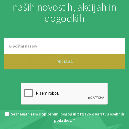
naših novostih, akcijah in
dogodkih
PRIJAVA
Seznanjen sem s
Splošnimi pogoji
in z
Izjavo o varstvu osebnih
podatkov
. *