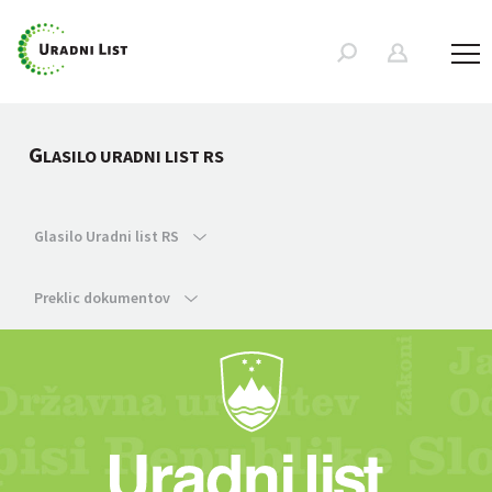
G
LASILO URADNI LIST RS
Glasilo Uradni list RS
Preklic dokumentov