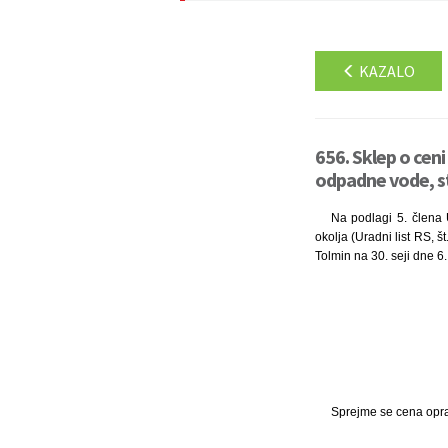
KAZALO
656. Sklep o cen
odpadne vode, s
Na podlagi 5. člena 
okolja (Uradni list RS, š
Tolmin na 30. seji dne 6.
Sprejme se cena opra