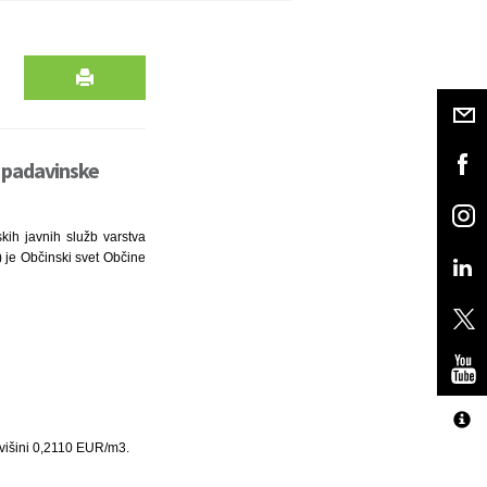
n padavinske
kih javnih služb varstva
1) je Občinski svet Občine
višini 0,2110 EUR/m3.