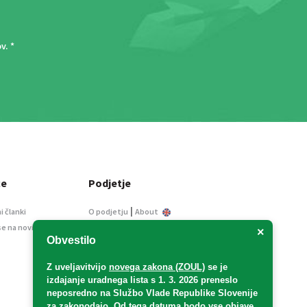
ov
. *
ce
Podjetje
|
i članki
O podjetju
About
se na novice
Kontakt
×
Obvestilo
Informacije javnega
značaja
Z uveljavitvijo
novega zakona (ZOUL)
se je
Oglaševanje
izdajanje uradnega lista s 1. 3. 2026 preneslo
Splošni pogoji
neposredno
na Službo Vlade Republike Slovenije
Izjava o varstvu osebnih
za zakonodajo
. Od tega datuma bodo vse objave