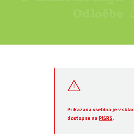
Prikazana vsebina je v skla
dostopne na
PISRS
.