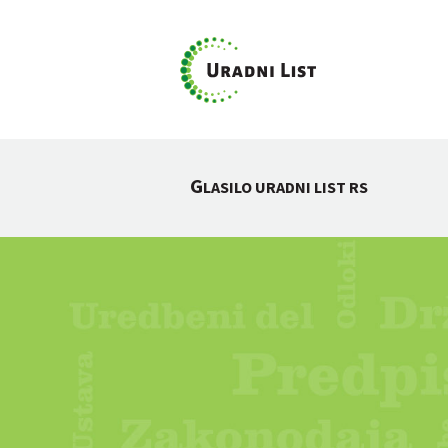
G
LASILO URADNI LIST RS