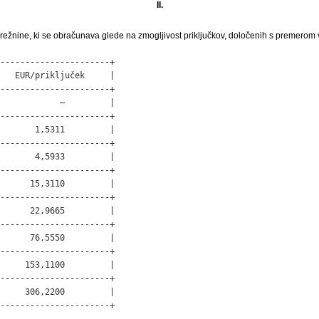
II.
režnine, ki se obračunava glede na zmogljivost priključkov, določenih s premerom
----------------------+

   EUR/priključek     |

----------------------+

            –         |

----------------------+

       1,5311         |

----------------------+

       4,5933         |

----------------------+

      15,3110         |

----------------------+

      22,9665         |

----------------------+

      76,5550         |

----------------------+

     153,1100         |

----------------------+

     306,2200         |

----------------------+