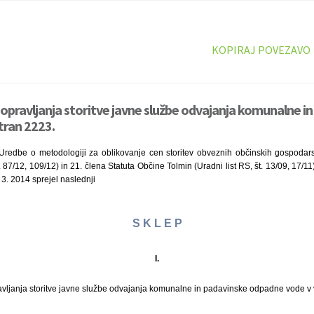
KOPIRAJ POVEZAVO
i opravljanja storitve javne službe odvajanja komunalne i
tran 2223.
Uredbe o metodologiji za oblikovanje cen storitev obveznih občinskih gospodars
t. 87/12, 109/12) in 21. člena Statuta Občine Tolmin (Uradni list RS, št. 13/09, 17/1
 3. 2014 sprejel naslednji
S K L E P
I.
vljanja storitve javne službe odvajanja komunalne in padavinske odpadne vode v 