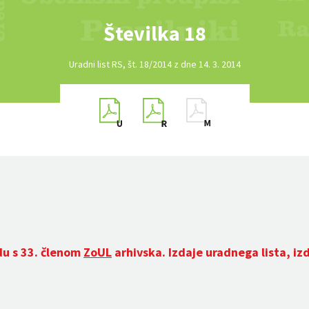
Številka 18
Uradni list RS, št. 18/2014 z dne 14. 3. 2014
du s 33. členom
ZoUL
arhivska. Izdaje uradnega lista, iz