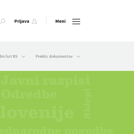
Prijava
Meni
dni list RS
Preklic dokumentov