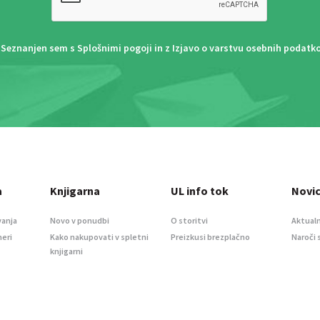
Seznanjen sem s
Splošnimi pogoji
in z
Izjavo o varstvu osebnih podatk
a
Knjigarna
UL info tok
Novi
vanja
Novo v ponudbi
O storitvi
Aktualn
meri
Kako nakupovati v spletni
Preizkusi brezplačno
Naroči 
knjigarni