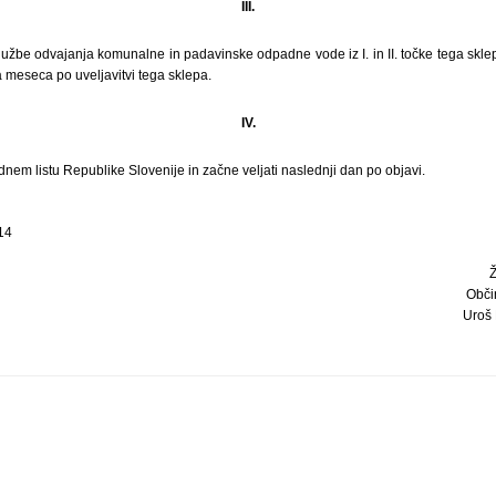
III.
lužbe odvajanja komunalne in padavinske odpadne vode iz I. in II. točke tega skle
meseca po uveljavitvi tega sklepa.
IV.
dnem listu Republike Slovenije in začne veljati naslednji dan po objavi.
14
Obči
Uroš 