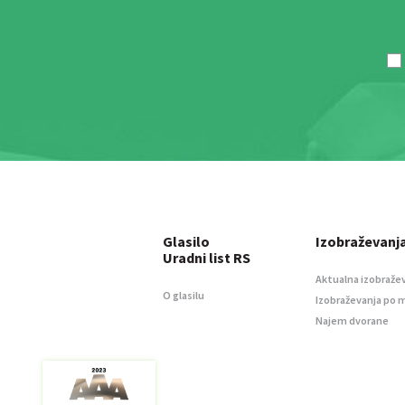
Glasilo
Izobraževanj
Uradni list RS
Aktualna izobraže
O glasilu
Izobraževanja po 
Najem dvorane