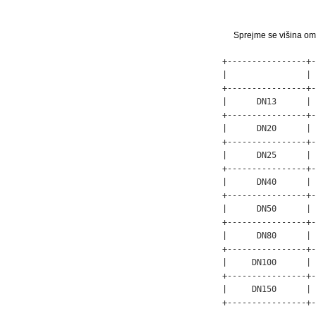
Sprejme se višina om
+----------------+-
|                | 
+----------------+-
|      DN13      | 
+----------------+-
|      DN20      | 
+----------------+-
|      DN25      | 
+----------------+-
|      DN40      | 
+----------------+-
|      DN50      | 
+----------------+-
|      DN80      | 
+----------------+-
|     DN100      | 
+----------------+-
|     DN150      | 
+----------------+-