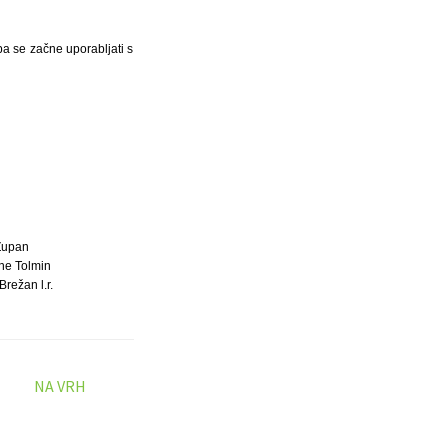
pa se začne uporabljati s
Župan
ne Tolmin
Brežan l.r.
NA VRH