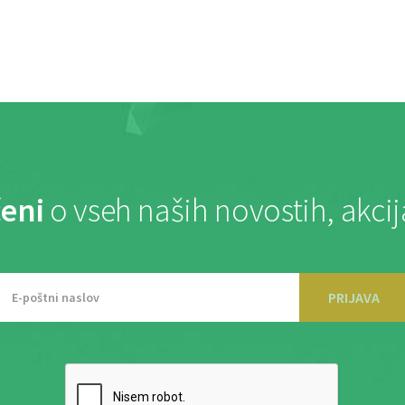
eni
o vseh naših novostih, akci
PRIJAVA