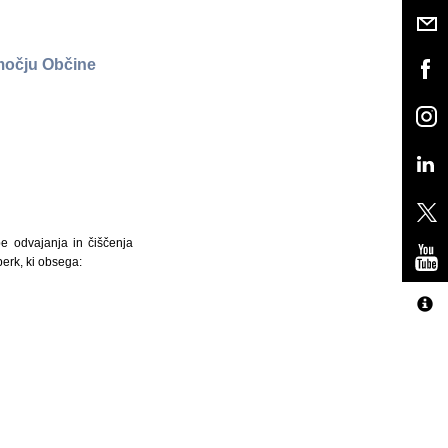
močju Občine
e odvajanja in čiščenja
erk, ki obsega: