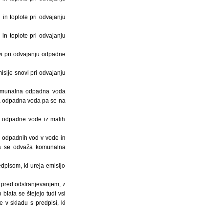
in toplote pri odvajanju
in toplote pri odvajanju
vi pri odvajanju odpadne
isije snovi pri odvajanju
komunalna odpadna voda
a odpadna voda pa se na
ju odpadne vode iz malih
ju odpadnih vod v vode in
ega se odvaža komunalna
dpisom, ki ureja emisijo
i pred odstranjevanjem, z
 blata se štejejo tudi vsi
 v skladu s predpisi, ki