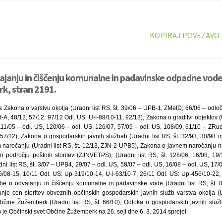
KOPIRAJ POVEZAVO
ajanju in čiščenju komunalne in padavinske odpadne vod
k, stran 2191.
 Zakona o varstvu okolja (Uradni list RS, št. 39/06 – UPB-1, ZMetD, 66/06 – odlo
-A, 48/12, 57/12, 97/12 Odl. US: U-I-88/10-11, 92/13), Zakona o graditvi objektov (U
11/05 – odl. US, 120/06 – odl. US, 126/07, 57/09 – odl. US, 108/09, 61/10 – ZRud
 57/12), Zakona o gospodarskih javnih službah (Uradni list RS, št. 32/93, 30/98 
 naročanju (Uradni list RS, št. 12/13, ZJN-2-UPB5), Zakona o javnem naročanju
n področju poštnih storitev (ZJNVETPS), (Uradni list RS, št. 128/06, 16/08, 19/1
ni list RS, št. 3/07 – UPB4, 29/07 – odl. US, 58/07 – odl. US, 16/08 – odl. US, 17/0
6/08-15, 10/11 Odl. US: Up-319/10-14, U-I-63/10-7, 26/11 Odl. US: Up-456/10-22, 
be o odvajanju in čiščenju komunalne in padavinske vode (Uradni list RS, št. 88
anje cen storitev obveznih občinskih gospodarskih javnih služb varstva okolja (Ur
Občine Žužemberk (Uradni list RS, št. 66/10), Odloka o gospodarskih javnih sl
2) je Občinski svet Občine Žužemberk na 26. seji dne 6. 3. 2014 sprejel