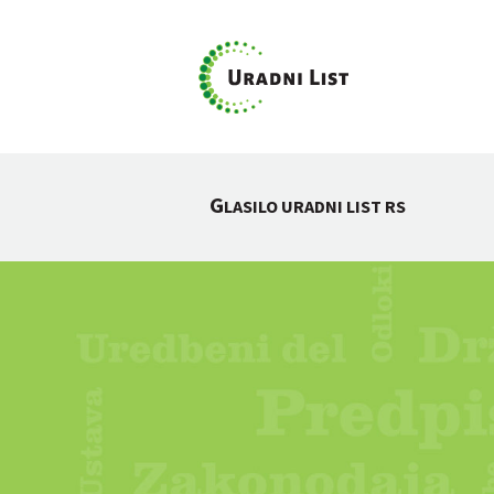
G
LASILO URADNI LIST RS