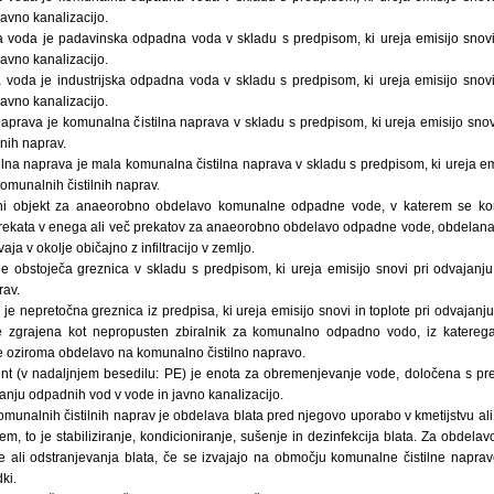
avno kanalizacijo.
voda je padavinska odpadna voda v skladu s predpisom, ki ureja emisijo snovi 
avno kanalizacijo.
a voda je industrijska odpadna voda v skladu s predpisom, ki ureja emisijo snovi 
avno kanalizacijo.
naprava je komunalna čistilna naprava v skladu s predpisom, ki ureja emisijo sno
lnih naprav.
lna naprava je mala komunalna čistilna naprava v skladu s predpisom, ki ureja em
munalnih čistilnih naprav.
eni objekt za anaeorobno obdelavo komunalne odpadne vode, v katerem se 
prekata v enega ali več prekatov za anaeorobno obdelavo odpadne vode, obdelan
aja v okolje običajno z infiltracijo v zemljo.
je obstoječa greznica v skladu s predpisom, ki ureja emisijo snovi pri odvajan
rav.
je nepretočna greznica iz predpisa, ki ureja emisijo snovi in toplote pri odvajan
 je zgrajena kot nepropusten zbiralnik za komunalno odpadno vodo, iz kater
 oziroma obdelavo na komunalno čistilno napravo.
lent (v nadaljnjem besedilu: PE) je enota za obremenjevanje vode, določena s pre
ajanju odpadnih vod v vode in javno kanalizacijo.
omunalnih čistilnih naprav je obdelava blata pred njegovo uporabo v kmetijstvu al
, to je stabiliziranje, kondicioniranje, sušenje in dezinfekcija blata. Za obdelavo
e ali odstranjevanja blata, če se izvajajo na območju komunalne čistilne naprave
ki.