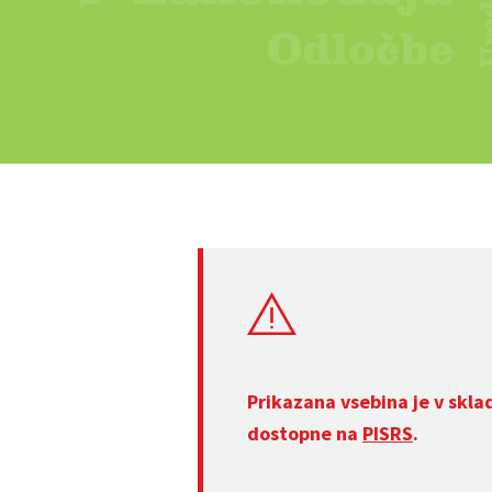
Prikazana vsebina je v skla
dostopne na
PISRS
.