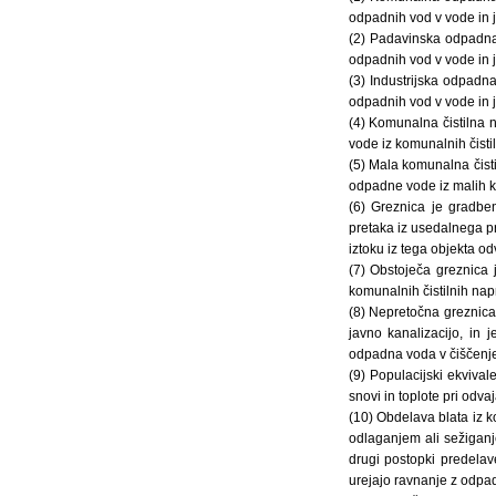
odpadnih vod v vode in j
(2) Padavinska odpadna 
odpadnih vod v vode in j
(3) Industrijska odpadn
odpadnih vod v vode in j
(4) Komunalna čistilna 
vode iz komunalnih čisti
(5) Mala komunalna čisti
odpadne vode iz malih ko
(6) Greznica je gradb
pretaka iz usedalnega 
iztoku iz tega objekta odv
(7) Obstoječa greznica 
komunalnih čistilnih nap
(8) Nepretočna greznica 
javno kanalizacijo, in
odpadna voda v čiščenje
(9) Populacijski ekviva
snovi in toplote pri odv
(10) Obdelava blata iz k
odlaganjem ali sežiganjem
drugi postopki predelav
urejajo ravnanje z odpad