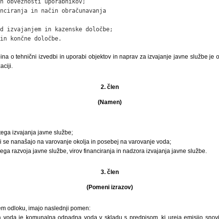
n obveznosti uporabnikov;

nciranja in način obračunavanja

d izvajanjem in kazenske določbe;

in končne določbe.
na o tehnični izvedbi in uporabi objektov in naprav za izvajanje javne službe je
aciji.
2. člen
(Namen)
tega izvajanja javne službe;
 ki se nanašajo na varovanje okolja in posebej na varovanje voda;
nega razvoja javne službe, virov financiranja in nadzora izvajanja javne službe.
3. člen
(Pomeni izrazov)
 tem odloku, imajo naslednji pomen:
voda je komunalna odpadna voda v skladu s predpisom, ki ureja emisijo snovi i