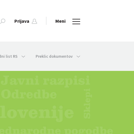
Prijava
Meni
dni list RS
Preklic dokumentov