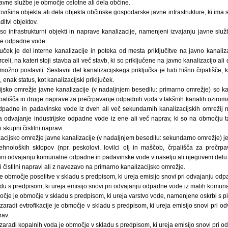
avne službe je območje celotne ali dela občine.
ovršina objekta ali dela objekta občinske gospodarske javne infrastrukture, ki ima
itvi objektov.
so infrastrukturni objekti in naprave kanalizacije, namenjeni izvajanju javne slu
ke odpadne vode.
ljuček je del interne kanalizacije in poteka od mesta priključitve na javno kanali
celi, na kateri stoji stavba ali več stavb, ki so priključene na javno kanalizacijo al
 možno postaviti. Sestavni del kanalizacijskega priključka je tudi hišno črpališče, 
 enak status, kot kanalizacijski priključek.
ijsko omrežje javne kanalizacije (v nadaljnjem besedilu: primarno omrežje) so kan
črpališča in druge naprave za prečrpavanje odpadnih voda v takšnih kanalih ozirom
padne in padavinske vode iz dveh ali več sekundarnih kanalizacijskih omrežij
za odvajanje industrijske odpadne vode iz ene ali več naprav, ki so na območju t
 skupni čistilni napravi.
cijsko omrežje javne kanalizacije (v nadaljnjem besedilu: sekundarno omrežje) je
tehnoloških sklopov (npr. peskolovi, lovilci olj in maščob, črpališča za prečr
eni odvajanju komunalne odpadne in padavinske vode v naselju ali njegovem delu
i čistilni napravi ali z navezavo na primarno kanalizacijsko omrežje.
e območje poselitve v skladu s predpisom, ki ureja emisijo snovi pri odvajanju o
ladu s predpisom, ki ureja emisijo snovi pri odvajanju odpadne vode iz malih komunal
čje je območje v skladu s predpisom, ki ureja varstvo vode, namenjene oskrbi s pi
zaradi evtrofikacije je območje v skladu s predpisom, ki ureja emisijo snovi pri 
rav.
zaradi kopalnih voda je območje v skladu s predpisom, ki ureja emisijo snovi pri 