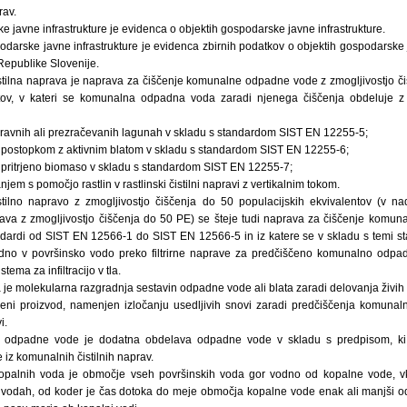
rav.
e javne infrastrukture je evidenca o objektih gospodarske javne infrastrukture.
podarske javne infrastrukture je evidenca zbirnih podatkov o objektih gospodarske ja
epublike Slovenije.
tilna naprava je naprava za čiščenje komunalne odpadne vode z zmogljivostjo č
ntov, v kateri se komunalna odpadna voda zaradi njenega čiščenja obdeluje z
ravnih ali prezračevanih lagunah v skladu s standardom SIST EN 12255-5;
 s postopkom z aktivnim blatom v skladu s standardom SIST EN 12255-6;
 s pritrjeno biomaso v skladu s standardom SIST EN 12255-7;
em s pomočjo rastlin v rastlinski čistilni napravi z vertikalnim tokom.
ilno napravo z zmogljivostjo čiščenja do 50 populacijskih ekvivalentov (v na
ava z zmogljivostjo čiščenja do 50 PE) se šteje tudi naprava za čiščenje komun
ndardi od SIST EN 12566-1 do SIST EN 12566-5 in iz katere se v skladu s temi s
o v površinsko vodo preko filtrirne naprave za predčiščeno komunalno odpa
ma za infiltracijo v tla.
 je molekularna razgradnja sestavin odpadne vode ali blata zaradi delovanja živih
beni proizvod, namenjen izločanju usedljivih snovi zaradi predčiščenja komuna
i.
 odpadne vode je dodatna obdelava odpadne vode v skladu s predpisom, ki u
iz komunalnih čistilnih naprav.
opalnih voda je območje vseh površinskih voda gor vodno od kopalne vode, v
vodah, od koder je čas dotoka do meje območja kopalne vode enak ali manjši od 