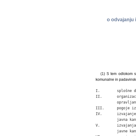
o odvajanju
(1) S tem odlokom s
komunalne in padavinsk
I.        splošne d
II.       organizac
          opravljan
III.      pogoje iz
IV.       izvajanje
          javna kan
V.        izvajanja
          javne kan