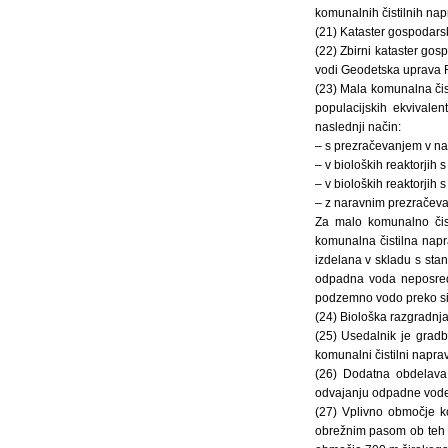
komunalnih čistilnih nap
(21) Kataster gospodarsk
(22) Zbirni kataster gos
vodi Geodetska uprava R
(23) Mala komunalna čis
populacijskih ekvivale
naslednji način:
– s prezračevanjem v na
– v bioloških reaktorjih
– v bioloških reaktorjih
– z naravnim prezračevanj
Za malo komunalno čist
komunalna čistilna napr
izdelana v skladu s sta
odpadna voda neposredn
podzemno vodo preko siste
(24) Biološka razgradnja
(25) Usedalnik je grad
komunalni čistilni naprav
(26) Dodatna obdelava
odvajanju odpadne vode 
(27) Vplivno območje k
obrežnim pasom ob teh 