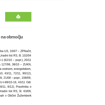
e na območju
čba US, 33/07 – ZPNačrt,
radni list RS, št. 102/04
-1 (62/10 – popr.), 20/11
in 127/06, 38/10 – ZUKN,
 na vodnem, energetskem,
0, 43/11, 72/11, 90/12),
8, 21/08 – popr., 108/09,
U-I-89/10-16, 43/11 Odl.
/11, 8/12), Pravilnika o
adni list RS, št. 63/09,
užbah v Občini Žužemberk