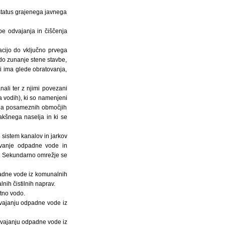
 status grajenega javnega
žbe odvajanja in čiščenja
zacijo do vključno prvega
i do zunanje stene stavbe,
ki ima glede obratovanja,
ali ter z njimi povezani
a vodih), ki so namenjeni
 na posameznih območjih
akšnega naselja in ki se
 sistem kanalov in jarkov
pavanje odpadne vode in
. Sekundarno omrežje se
dpadne vode iz komunalnih
nih čistilnih naprav.
tno vodo.
odvajanju odpadne vode iz
odvajanju odpadne vode iz