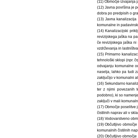
(11) Območje izvajanja j
(12) Javna površina je p
dobra po predpisih o grad
(13) Javna kanalizacija 
komunalne in padavins
(14) Kanalizacijski prik
revizijskega jaška na par
če revizijskega jaška ni
vzdrževanja in lastništva,
(15) Primarno kanalizac
tehnološki sklopi (npr. 
odvajanju komunalne od
naselja, lahko pa tudi 
zaključijo v komunalni ali
(16) Sekundarno kanaliza
ter z njimi povezanih 
podobno), ki so namenj
zaključi v mali komunaln
(17) Območje poselitve j
čistilnih naprav ali v sk
(18) Vodovarstveno obmo
(19) Občutljivo območje 
komunalnih čistilnih nap
(20) Občutljivo območje 