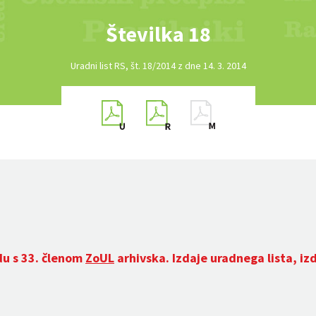
Številka 18
Uradni list RS, št. 18/2014 z dne 14. 3. 2014
du s 33. členom
ZoUL
arhivska. Izdaje uradnega lista, iz