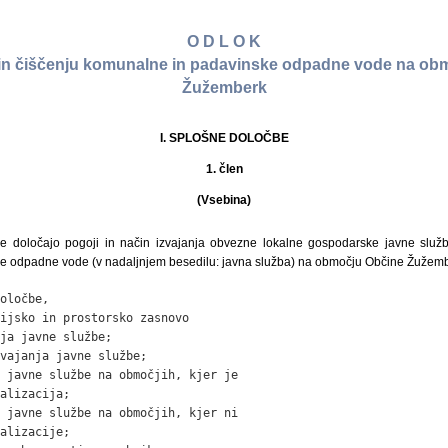
O D L O K
 in čiščenju komunalne in padavinske odpadne vode na ob
Žužemberk
I. SPLOŠNE DOLOČBE
1. člen
(Vsebina)
e določajo pogoji in način izvajanja obvezne lokalne gospodarske javne služb
e odpadne vode (v nadaljnjem besedilu: javna služba) na območju Občine Žužemb
oločbe,

ijsko in prostorsko zasnovo

ja javne službe;

vajanja javne službe;

 javne službe na območjih, kjer je

alizacija;

 javne službe na območjih, kjer ni

alizacije;
