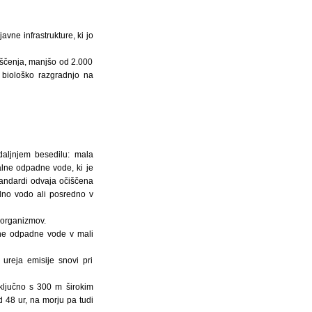
vne infrastrukture, ki jo
iščenja, manjšo od 2.000
 biološko razgradnjo na
daljnjem besedilu: mala
alne odpadne vode, ki je
tandardi odvaja očiščena
dno vodo ali posredno v
 organizmov.
lne odpadne vode v mali
reja emisije snovi pri
ključno s 300 m širokim
48 ur, na morju pa tudi