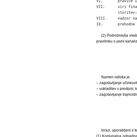
VI.       pravice i
VII.      viri fina
          storitev;

VIII.     nadzor na
IX.       prehodne 
(2) Podrobnejša vsebi
pravilniku o javni kanaliz
Namen odloka je:
– zagotavljanje učinkovi
– uskladitev s predpisi,
– zagotavljanje trajnost
Izrazi, uporabljeni v
(1) Komunalna odpadna 