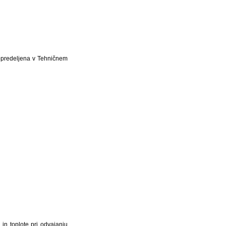
 opredeljena v Tehničnem
n toplote pri odvajanju