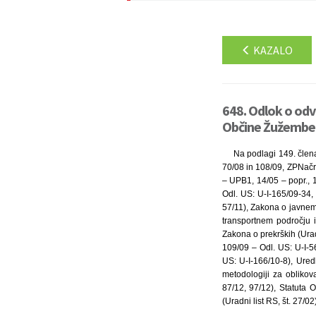
KAZALO
648. Odlok o odv
Občine Žužember
Na podlagi 149. člena
70/08 in 108/09, ZPNačrt
– UPB1, 14/05 – popr., 1
Odl. US: U-I-165/09-34,
57/11), Zakona o javnem
transportnem področju i
Zakona o prekrških (Urad
109/09 – Odl. US: U-I-5
US: U-I-166/10-8), Ured
metodologiji za oblikov
87/12, 97/12), Statuta 
(Uradni list RS, št. 27/0