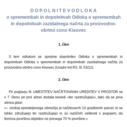
D O P O L N I T E V O D L O K A
o spremembah in dopolnitvah Odloka o spremembah
in dopolnitvah zazidalnega načrta za proizvodno-
obrtno cono Kisovec
1. člen
S tem odlokom se sprejme dopolnitev Odloka o spremembah in
dopolnitvah Odloka o spremembah in dopolnitvah zazidalnega načrta za
proizvodno-obrtno cono Kisovec (Uradni list RS, št. 53/12).
2. člen
Pri poglavju III. UMESTITEV NAČRTOVANIH UREDITEV V PROSTOR se
v 7. členu pri prvi alinei dodata besedi »ter razdružujejo«, tako da se prva
alinea glasi:
»– znotraj opredeljenega območja je načrtovanih 10 gradbenih parcel, ki se
lahko združujejo ter razdružujejo in so različnih velikosti s pogojem, da
tlorisna površina objektov ne presega 70 % površine.«