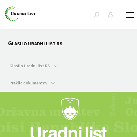
G
LASILO URADNI LIST RS
Glasilo Uradni list RS
Preklic dokumentov