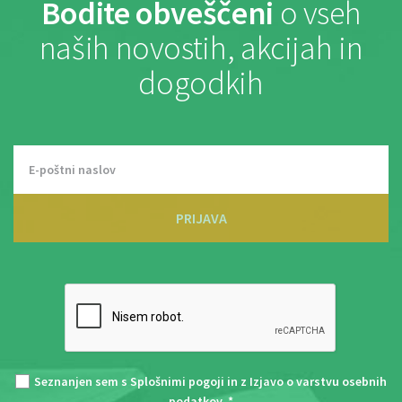
Bodite obveščeni
o vseh
naših novostih, akcijah in
dogodkih
PRIJAVA
Seznanjen sem s
Splošnimi pogoji
in z
Izjavo o varstvu osebnih
podatkov
. *