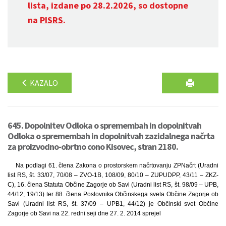
lista, izdane po 28.2.2026, so dostopne
na
PISRS
.
KAZALO
645. Dopolnitev Odloka o spremembah in dopolnitvah
Odloka o spremembah in dopolnitvah zazidalnega načrta
za proizvodno-obrtno cono Kisovec, stran 2180.
Na podlagi 61. člena Zakona o prostorskem načrtovanju ZPNačrt (Uradni
list RS, št. 33/07, 70/08 – ZVO-1B, 108/09, 80/10 – ZUPUDPP, 43/11 – ZKZ-
C), 16. člena Statuta Občine Zagorje ob Savi (Uradni list RS, št. 98/09 – UPB,
44/12, 19/13) ter 88. člena Poslovnika Občinskega sveta Občine Zagorje ob
Savi (Uradni list RS, št. 37/09 – UPB1, 44/12) je Občinski svet Občine
Zagorje ob Savi na 22. redni seji dne 27. 2. 2014 sprejel