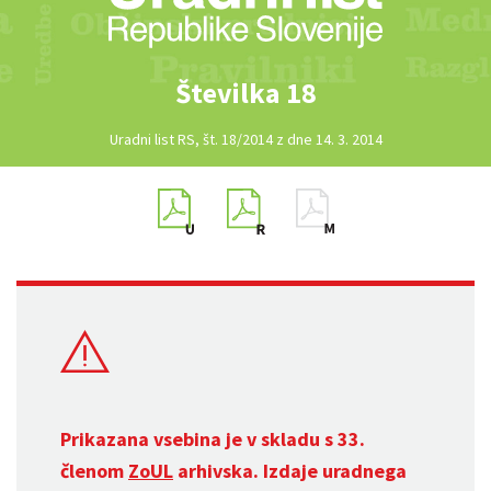
Številka 18
Uradni list RS, št. 18/2014 z dne 14. 3. 2014
Prikazana vsebina je v skladu s 33.
členom
ZoUL
arhivska. Izdaje uradnega