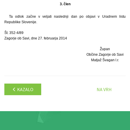
3. člen
Ta odlok začne v veljati naslednji dan po objavi v Uradnem listu
Republike Slovenije.
Št. 352-4/89
Zagorje ob Savi, dne 27. februarja 2014
Župan
Občine Zagorje ob Savi
Matjaž Švagan l.r.
KAZALO
NA VRH