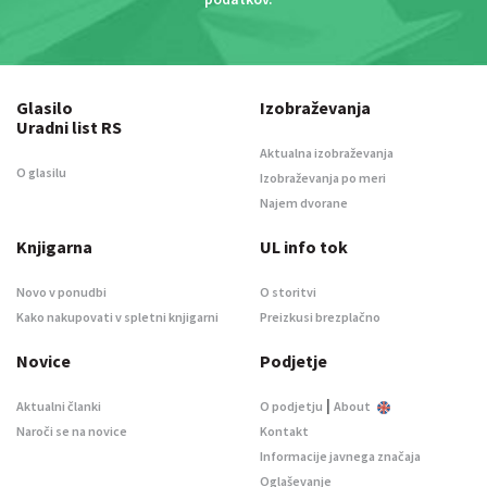
Glasilo
Izobraževanja
Uradni list RS
Aktualna izobraževanja
O glasilu
Izobraževanja po meri
Najem dvorane
Knjigarna
UL info tok
Novo v ponudbi
O storitvi
Kako nakupovati v spletni knjigarni
Preizkusi brezplačno
Novice
Podjetje
|
Aktualni članki
O podjetju
About
Naroči se na novice
Kontakt
Informacije javnega značaja
Oglaševanje