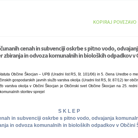
KOPIRAJ POVEZAVO
ačunanih cenah in subvenciji oskrbe s pitno vodo, odvaja
 zbiranja in odvoza komunalnih in bioloških odpadkov v 
tatuta Občine Škocjan – UPB (Uradni list RS, št. 101/06) in 5. člena Uredbe o me
inskih gospodarskih javnih služb varstva okolja (Uradni list RS, št. 87/12) ter obč
žb varstva okolja v Občini Škocjan je Občinski svet Občine Škocjan na 25. redni
omunalnih storitev sprejel
S K L E P
enah in subvenciji oskrbe s pitno vodo, odvajanja komuna
ranja in odvoza komunalnih in bioloških odpadkov v Občini