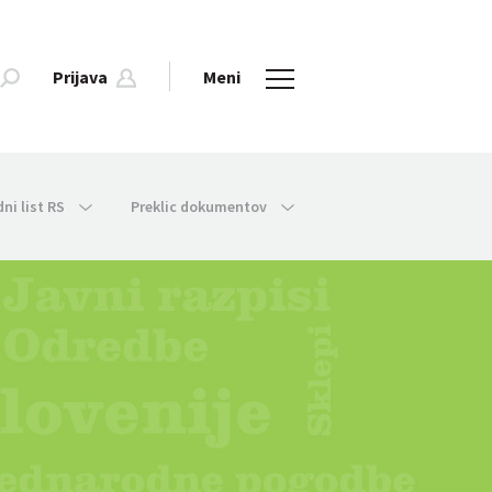
Prijava
Meni
dni list RS
Preklic dokumentov