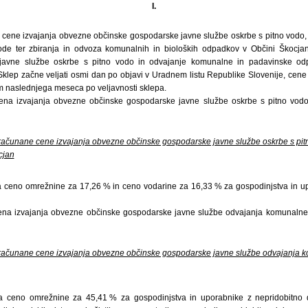
I.
je cene izvajanja obvezne občinske gospodarske javne službe oskrbe s pitno vodo
e ter zbiranja in odvoza komunalnih in bioloških odpadkov v Občini Škocja
 javne službe oskrbe s pitno vodo in odvajanje komunalne in padavinske od
klep začne veljati osmi dan po objavi v Uradnem listu Republike Slovenije, cene s
m naslednjega meseca po veljavnosti sklepa.
na izvajanja obvezne občinske gospodarske javne službe oskrbe s pitno vod
računane cene izvajanja obvezne občinske gospodarske javne službe oskrbe s pit
cjan
 ceno omrežnine za 17,26 % in ceno vodarine za 16,33 % za gospodinjstva in up
na izvajanja obvezne občinske gospodarske javne službe odvajanja komunaln
računane cene izvajanja obvezne občinske gospodarske javne službe odvajanja
a ceno omrežnine za 45,41 % za gospodinjstva in uporabnike z nepridobitno d