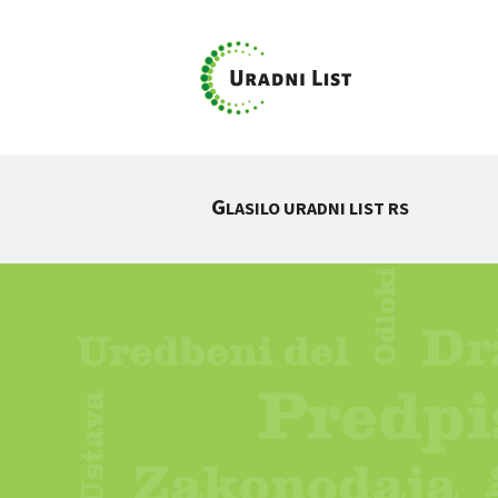
G
LASILO URADNI LIST RS