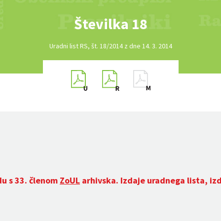
Številka 18
Uradni list RS, št. 18/2014 z dne 14. 3. 2014
du s 33. členom
ZoUL
arhivska. Izdaje uradnega lista, iz