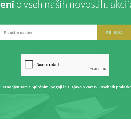
eni
o vseh naših novostih, akci
PRIJAVA
Seznanjen sem s
Splošnimi pogoji
in z
Izjavo o varstvu osebnih podatk