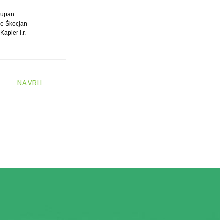
Župan
e Škocjan
Kapler l.r.
NA VRH