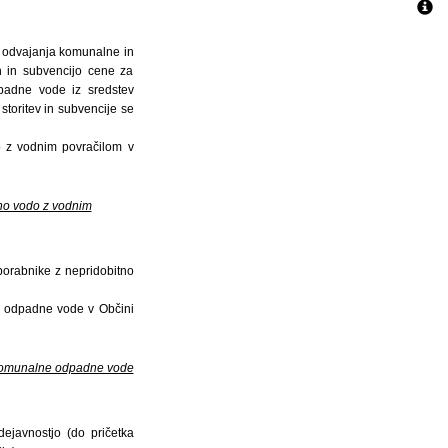
, odvajanja komunalne in
n in subvencijo cene za
padne vode iz sredstev
toritev in subvencije se
o z vodnim povračilom v
no vodo z vodnim
orabnike z nepridobitno
e odpadne vode v Občini
 komunalne odpadne vode
ejavnostjo (do pričetka