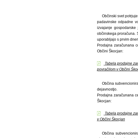
Občinski svet potrju
padavinske odpadne vod
izvajanje gospodarske
občinskega proračuna. S
uporabljajo s prvim dne
Prodajna zaračunana ce
Občini Škocjan:
Tabela prodajne za
povračilom v Občini Ško
Občina subvencionira
dejavnostjo.
Prodajna zaračunana ce
Škocjan:
Tabela prodajne za
v Občini Škocjan
Občina subvencionir