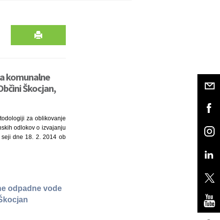
nja komunalne
Občini Škocjan,
todologiji za oblikovanje
inskih odlokov o izvajanju
 seji dne 18. 2. 2014 ob
lne odpadne vode
 Škocjan