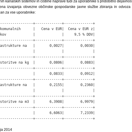
ih kanalskih sistemov in čistilne naprave tudi za uporabnike s pridobitno dejavnost
na izvajanja obvezne občinske gospodarske javne službe zbiranja in odvoza 
an za vse uporabnike:
----------------+-------------+--------------+

komunalnih      |   Cena v EUR|  Cena v EUR z|

kov             |             |     9,5 % DDV|

----------------+-------------+--------------+

astrukture na   |       0,0027|        0,0030|

                |             |              |

----------------+-------------+--------------+

storitve na kg  |       0,0806|        0,0883|

----------------+-------------+--------------+

                |       0,0833|        0,0912|

----------------+-------------+--------------+

astrukture na   |       0,2155|        0,2360|

                |             |              |

----------------+-------------+--------------+

storitve na m3  |       6,3908|        6,9979|

----------------+-------------+--------------+

                |       6,6063|        7,2339|

----------------+-------------+--------------+
rja 2014