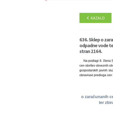
KAZALO
636. Sklep o zar
odpadne vode ter
stran 2164.
Na podlagi 6. člena S
cen storitev obveznih obč
gospodarskih javnih slu
obravnavi predloga cen k
o zaračunanih c
ter zbi