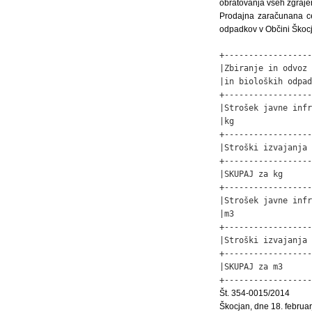
obratovanja vseh zgrajen
Prodajna zaračunana ce
odpadkov v Občini Škocj
+------------------
|Zbiranje in odvoz 
|in bioloških odpad
+------------------
|Strošek javne infr
|kg                
+------------------
|Stroški izvajanja 
+------------------
|SKUPAJ za kg      
+------------------
|Strošek javne infr
|m3                
+------------------
|Stroški izvajanja 
+------------------
|SKUPAJ za m3      
+------------------
Št. 354-0015/2014
Škocjan, dne 18. februa