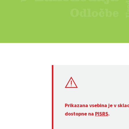
Prikazana vsebina je v skla
dostopne na
PISRS
.