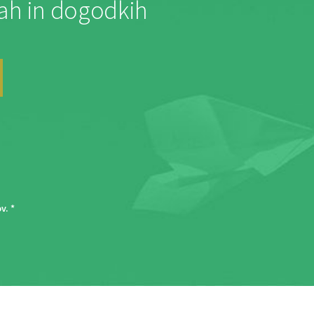
jah in dogodkih
ov
. *