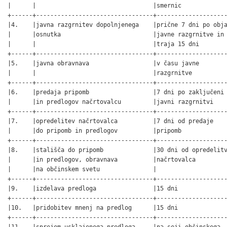
|      |                                 |smernic             
+------+---------------------------------+--------------------
|4.    |javna razgrnitev dopolnjenega    |prične 7 dni po obja
|      |osnutka                          |javne razgrnitve in 
|      |                                 |traja 15 dni        
+------+---------------------------------+--------------------
|5.    |javna obravnava                  |v času javne        
|      |                                 |razgrnitve          
+------+---------------------------------+--------------------
|6.    |predaja pripomb                  |7 dni po zaključeni 
|      |in predlogov načrtovalcu         |javni razgrnitvi    
+------+---------------------------------+--------------------
|7.    |opredelitev načrtovalca          |7 dni od predaje    
|      |do pripomb in predlogov          |pripomb             
+------+---------------------------------+--------------------
|8.    |stališča do pripomb              |30 dni od opredelitv
|      |in predlogov, obravnava          |načrtovalca         
|      |na občinskem svetu               |                    
+------+---------------------------------+--------------------
|9.    |izdelava predloga                |15 dni              
+------+---------------------------------+--------------------
|10.   |pridobitev mnenj na predlog      |15 dni              
+------+---------------------------------+--------------------
|11.   |sprejem usklajenega predloga     |na seji občinskega  