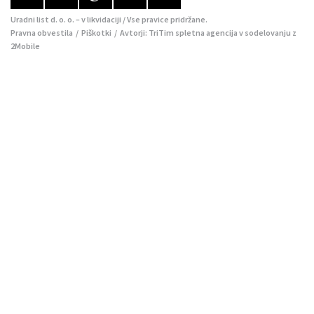
Uradni list d. o. o. – v likvidaciji / Vse pravice pridržane.
Pravna obvestila
/
Piškotki
/ Avtorji:
TriTim spletna agencija
v sodelovanju z
2Mobile