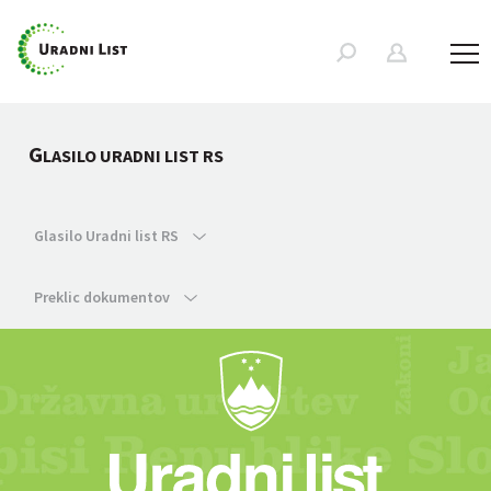
G
LASILO URADNI LIST RS
Glasilo Uradni list RS
Preklic dokumentov