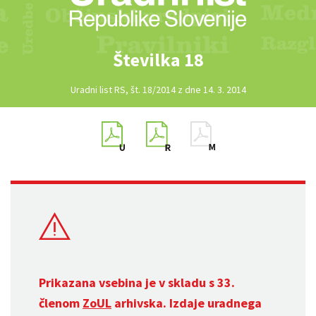
Številka 18
Uradni list RS, št. 18/2014 z dne 14. 3. 2014
Prikazana vsebina je v skladu s 33.
členom
ZoUL
arhivska. Izdaje uradnega