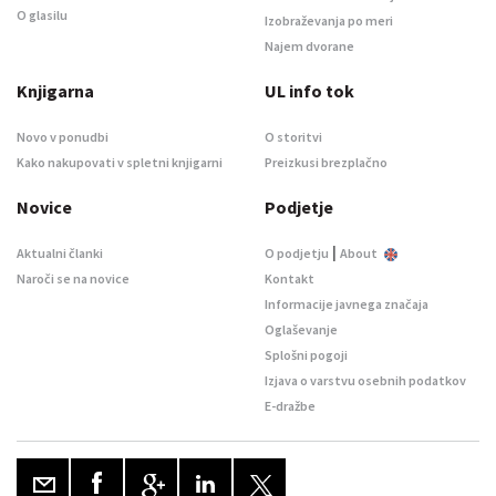
O glasilu
Izobraževanja po meri
Najem dvorane
Knjigarna
UL info tok
Novo v ponudbi
O storitvi
Kako nakupovati v spletni knjigarni
Preizkusi brezplačno
Novice
Podjetje
|
Aktualni članki
O podjetju
About
Naroči se na novice
Kontakt
Informacije javnega značaja
Oglaševanje
Splošni pogoji
Izjava o varstvu osebnih podatkov
E-dražbe