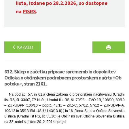
lista, izdane po 28.2.2026, so dostopne
na
PISRS
.
KAZALO
632. Sklep o začetku priprave sprememb in dopolnitev
Odloka o občinskem podrobnem prostorskem načrtu »Ob
potoku«, stran 2161.
Na podlagi 57. in 61.a člena Zakona o prostorskem načrtovanju (Uradni
list RS, št. 33/07; ZP Načrt, Uradni list RS, št. 70/08 – ZVO-1B, 108/09, 80/10
– ZUPUDPP (106/10 – popr.), 43/11 – ZKZ-C, 57/12, 57/12 – ZUPUDPP-A,
109/12 in 35/13 Skl. US: U-I-43/13-8).) in 16. člena Statuta Občine Slovenska
Bistrica (Uradni list RS, št. 55/10) je Občinski svet Občine Slovenska Bistrica
na 22. redni seji dne 20. 2. 2014 sprejel