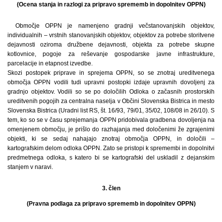
(Ocena stanja in razlogi za pripravo sprememb in dopolnitev OPPN)
Območje OPPN je namenjeno gradnji večstanovanjskih objektov,
individualnih – vrstnih stanovanjskih objektov, objektov za potrebe storitvene
dejavnosti oziroma družbene dejavnosti, objekta za potrebe skupne
kotlovnice, pogoje za reševanje gospodarske javne infrastrukture,
parcelacije in etapnost izvedbe.
Skozi postopek priprave in sprejema OPPN, so se znotraj ureditvenega
območja OPPN vodili tudi upravni postopki izdaje upravnih dovoljenj za
gradnjo objektov. Vodili so se po določilih Odloka o začasnih prostorskih
ureditvenih pogojih za centralna naselja v Občini Slovenska Bistrica in mesto
Slovenska Bistrica (Uradni list RS, št. 16/93, 79/01, 35/02, 108/08 in 26/10). S
tem, ko so se v času sprejemanja OPPN pridobivala gradbena dovoljenja na
omenjenem območju, je prišlo do razhajanja med določenimi že zgrajenimi
objekti, ki se sedaj nahajajo znotraj območja OPPN, in določili –
kartografskim delom odloka OPPN. Zato se pristopi k spremembi in dopolnitvi
predmetnega odloka, s katero bi se kartografski del uskladil z dejanskim
stanjem v naravi.
3. člen
(Pravna podlaga za pripravo sprememb in dopolnitev OPPN)