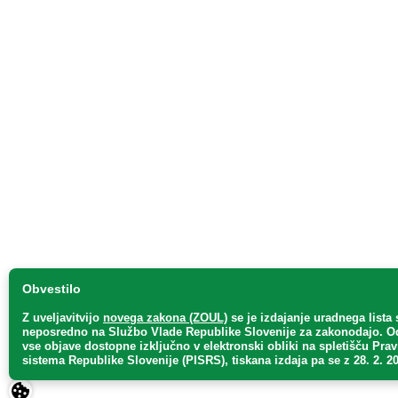
Obvestilo
Z uveljavitvijo
novega zakona (ZOUL)
se je
izdajanje uradnega lista 
neposredno
na Službo Vlade Republike Slovenije za zakonodajo
. O
vse objave dostopne izključno v elektronski obliki na spletišču Pra
sistema Republike Slovenije (PISRS), tiskana izdaja pa se z 28. 2. 20