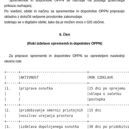
Spremembe in dopolnitve OPPN se načrtuje na podlagi grafičnega
prikaza razhajanj.
Po vsebini, obliki in načinu se spremembe in dopolnitve OPPN pripravijo
skladno z določili veljavne prostorske zakonodaje.
Izdelajo se v digitalni obliki, tako da je možen vnos v GIS občine.
6. člen
(Roki izdelave sprememb in dopolnitev OPPN)
Za pripravo sprememb in dopolnitev OPPN so opredeljeni naslednji
okvirni roki:
+------+---------------------------------+--------------------
|      |AKTIVNOST                        |ROK IZDELAVE        
+------+---------------------------------+--------------------
|1.    |priprava osnutka                 |15 dni po sprejemu  
|      |                                 |sklepa o začetku    
|      |                                 |postopka            
+------+---------------------------------+--------------------
|2.    |pridobivanje smernic pristojnih  |15 dni              
|      |nosilcev urejanja prostora       |                    
+------+---------------------------------+--------------------
|3.    |izdelava dopolnjenega osnutka    |30 dni po pridobitvi