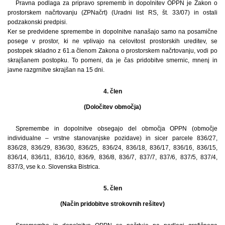
Pravna podlaga za pripravo sprememb in dopolnitev OPPN je Zakon o
prostorskem načrtovanju (ZPNačrt) (Uradni list RS, št. 33/07) in ostali
podzakonski predpisi.
Ker se predvidene spremembe in dopolnitve nanašajo samo na posamične
posege v prostor, ki ne vplivajo na celovitost prostorskih ureditev, se
postopek skladno z 61.a členom Zakona o prostorskem načrtovanju, vodi po
skrajšanem postopku. To pomeni, da je čas pridobitve smernic, mnenj in
javne razgrnitve skrajšan na 15 dni.
4. člen
(Določitev območja)
Spremembe in dopolnitve obsegajo del območja OPPN (območje
individualne – vrstne stanovanjske pozidave) in sicer parcele 836/27,
836/28, 836/29, 836/30, 836/25, 836/24, 836/18, 836/17, 836/16, 836/15,
836/14, 836/11, 836/10, 836/9, 836/8, 836/7, 837/7, 837/6, 837/5, 837/4,
837/3, vse k.o. Slovenska Bistrica.
5. člen
(Način pridobitve strokovnih rešitev)