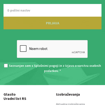
PRIJAVA
Seznanjen sem s
Splošnimi pogoji
in z
Izjavo o varstvu osebnih
podatkov
. *
Glasilo
Izobraževanja
Uradni list RS
Aktualna izobraževanja