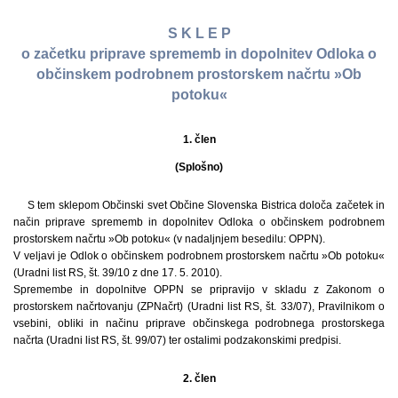
S K L E P
o začetku priprave sprememb in dopolnitev Odloka o
občinskem podrobnem prostorskem načrtu »Ob
potoku«
1. člen
(Splošno)
S tem sklepom Občinski svet Občine Slovenska Bistrica določa začetek in
način priprave sprememb in dopolnitev Odloka o občinskem podrobnem
prostorskem načrtu »Ob potoku« (v nadaljnjem besedilu: OPPN).
V veljavi je Odlok o občinskem podrobnem prostorskem načrtu »Ob potoku«
(Uradni list RS, št. 39/10 z dne 17. 5. 2010).
Spremembe in dopolnitve OPPN se pripravijo v skladu z Zakonom o
prostorskem načrtovanju (ZPNačrt) (Uradni list RS, št. 33/07), Pravilnikom o
vsebini, obliki in načinu priprave občinskega podrobnega prostorskega
načrta (Uradni list RS, št. 99/07) ter ostalimi podzakonskimi predpisi.
2. člen