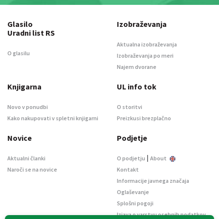
Glasilo
Izobraževanja
Uradni list RS
Aktualna izobraževanja
O glasilu
Izobraževanja po meri
Najem dvorane
Knjigarna
UL info tok
Novo v ponudbi
O storitvi
Kako nakupovati v spletni knjigarni
Preizkusi brezplačno
Novice
Podjetje
|
Aktualni članki
O podjetju
About
Naroči se na novice
Kontakt
Informacije javnega značaja
Oglaševanje
Splošni pogoji
Izjava o varstvu osebnih podatkov