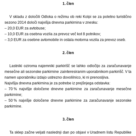
1. člen
V skladu z določili Odloka o režimu ob reki Kolpi se za poletno turistično
sezono 2014 določi najvišja dnevna parkirnina v znesku:
– 20,0 EUR za avtobuse;
– 10,0 EUR za osebna vozila za prevoz več kot 8 potnikov;
– 3,0 EUR za osebne avtomobile in ostala motorna vozila za prevoz oseb.
2. člen
Lastniki oziroma najemniki parkirišč se lahko odločijo za zaračunavanje
mesečne ali sezonske parkirnine zainteresiranim uporabnikom parkirišč. V ta
namen uporabniku izdajo ustrezno dovolilnico, ki ni prenosljiva.
Najvišja dnevna parkirnina je za potrebe iz prejšnjega odstavka:
– 70 % najvišje določene dnevne parkirnine za zaračunavanje mesečne
parkirnine;
– 50 % najvišje določene dnevne parkirnine za zaračunavanje sezonske
parkirnine.
3. člen
Ta sklep začne veljati naslednji dan po objavi v Uradnem listu Republike