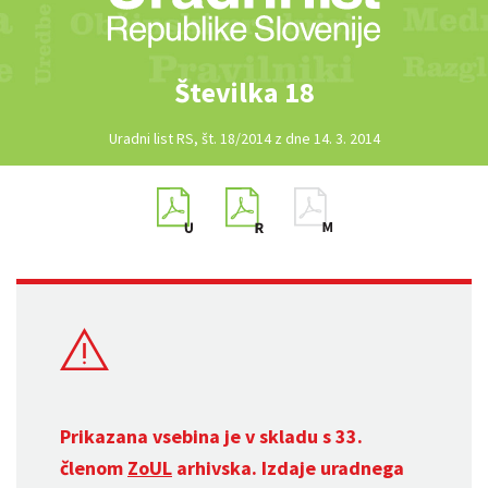
Številka 18
Uradni list RS, št. 18/2014 z dne 14. 3. 2014
Prikazana vsebina je v skladu s 33.
členom
ZoUL
arhivska. Izdaje uradnega