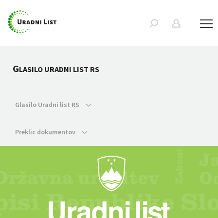
G
LASILO URADNI LIST RS
Glasilo Uradni list RS
Preklic dokumentov