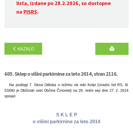
lista, izdane po 28.2.2026, so dostopne
na
PISRS
.
KAZALO
605. Sklep o višini parkirnine za leto 2014, stran 2116.
Na podlagi 7. člena Odloka o režimu ob reki Kolpi (Uradni list RS, št.
53/08) je Občinski svet Občine Črnomelj na 26. redni seji dne 27. 2. 2014
sprejel
S K L E P
o višini parkirnine za leto 2014