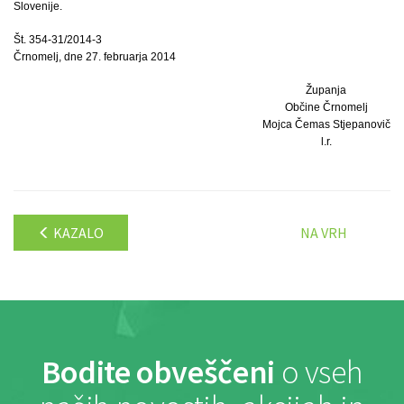
Slovenije.
Št. 354-31/2014-3
Črnomelj, dne 27. februarja 2014
Županja
Občine Črnomelj
Mojca Čemas Stjepanovič
l.r.
KAZALO
NA VRH
Bodite obveščeni
o vseh