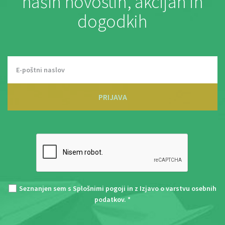
naših novostih, akcijah in
dogodkih
PRIJAVA
Seznanjen sem s
Splošnimi pogoji
in z
Izjavo o varstvu osebnih
podatkov
. *